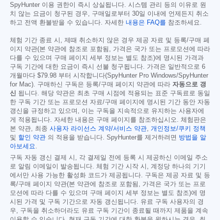
SpyHunter 이용 권한이 즉시 상실됩니다. 시스템 관리 등의 이유로 원
치 않는 요금이 청구된 경우, 구매일로부터 30일 이내에 언제든지 취소
하고 전액 환불받을 수 있습니다. 자세한
내용은 FAQ를
참조하세요.
체험 기간 종료 시, 제때 취소하지 않은 경우 제공 자료 및 등록/구매 페
이지 약관(본 약관에 참조로 포함됨, 가격은 국가 또는 프로모션에 따라
다를 수 있으며 구매 페이지 세부 정보는 별도 참조)에 명시된 가격과
구독 기간에 대한 요금이 즉시 선불 청구됩니다. 가격은 일반적으로 6
개월마다
$79.98
부터 시작합니다(SpyHunter Pro Windows/SpyHunter
for Mac). 구매하신 구독은 등록/구매 페이지 약관에 따라
자동으로 갱
신
됩니다. 해당 약관은 최초 구매 시점에 적용되는 표준 구독료로 동일
한 구독 기간 또는 프로모션 자료/구매 페이지에 명시된 기간 동안 자동
갱신을 규정하고 있으며, 이는 구독을 지속적으로 유지하는 사용자에
게 적용됩니다. 자세한 내용은 구매 페이지를 참조하십시오. 체험판은
본 약관, 최종
사용자 라이선스 계약/서비스 약관
,
개인정보/쿠키 정책
및
할인 약관
의 적용을 받습니다. SpyHunter를 제거하려면
방법을 알
아보세요
.
구독 자동 갱신 결제 시, 각 결제일 전에 등록 시 제공하신 이메일 주소
로 알림 이메일이 발송됩니다. 체험 기간 시작 시, 계정당 하나의 기기
에서만 사용 가능한 활성화 코드가 제공됩니다. 구독은 제공 자료 및 등
록/구매 페이지 약관(본 약관에 참조로 포함됨, 가격은 국가 또는 프로
모션에 따라 다를 수 있으며 구매 페이지 세부 정보는 별도 참조)에 명
시된 가격 및 구독 기간으로 자동 갱신됩니다. 유료 구독 사용자의 경
우, 구독을 취소하더라도 유료 구독 기간이 종료될 때까지 제품을 계속
이용할 수 있습니다. 현재 구독 기간에 대한 환불을 원하시는 경우, 최