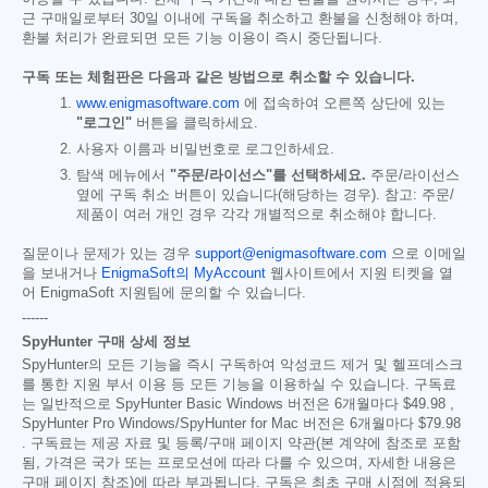
근 구매일로부터 30일 이내에 구독을 취소하고 환불을 신청해야 하며,
환불 처리가 완료되면 모든 기능 이용이 즉시 중단됩니다.
구독 또는 체험판은 다음과 같은 방법으로 취소할 수 있습니다.
www.enigmasoftware.com
에 접속하여 오른쪽 상단에 있는
"로그인"
버튼을 클릭하세요.
사용자 이름과 비밀번호로 로그인하세요.
탐색 메뉴에서
"주문/라이선스"를 선택하세요.
주문/라이선스
옆에 구독 취소 버튼이 있습니다(해당하는 경우). 참고: 주문/
제품이 여러 개인 경우 각각 개별적으로 취소해야 합니다.
질문이나 문제가 있는 경우
support@enigmasoftware.com
으로 이메일
을 보내거나
EnigmaSoft의 MyAccount
웹사이트에서 지원 티켓을 열
어 EnigmaSoft 지원팀에 문의할 수 있습니다.
------
SpyHunter 구매 상세 정보
SpyHunter의 모든 기능을 즉시 구독하여 악성코드 제거 및 헬프데스크
를 통한 지원 부서 이용 등 모든 기능을 이용하실 수 있습니다. 구독료
는 일반적으로 SpyHunter Basic Windows 버전은 6개월마다
$49.98
,
SpyHunter Pro Windows/SpyHunter for Mac 버전은 6개월마다
$79.98
. 구독료는 제공 자료 및 등록/구매 페이지 약관(본 계약에 참조로 포함
됨, 가격은 국가 또는 프로모션에 따라 다를 수 있으며, 자세한 내용은
구매 페이지 참조)에 따라 부과됩니다. 구독은 최초 구매 시점에 적용되