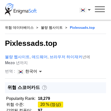
Skip
to
한국어
content
위협 데이터베이스
불량 웹사이트
Pixlessads.top
Pixlessads.top
불량 웹사이트
,
애드웨어
,
브라우저 하이재커
년에
Mezo
년까지
번역 :
한국어
위협 스코어카드
?
Popularity Rank:
18,279
위협 수준:
20 % (정상)
감염된 컴퓨터:
97