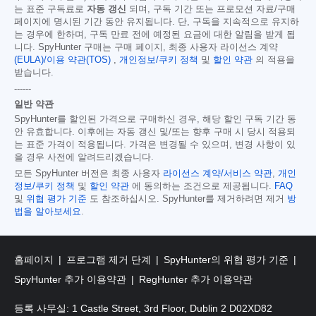
는 표준 구독료로
자동 갱신
되며, 구독 기간 또는 프로모션 자료/구매
페이지에 명시된 기간 동안 유지됩니다. 단, 구독을 지속적으로 유지하
는 경우에 한하며, 구독 만료 전에 예정된 요금에 대한 알림을 받게 됩
니다. SpyHunter 구매는 구매 페이지, 최종 사용자 라이선스 계약
(EULA)/이용 약관(TOS)
,
개인정보/쿠키 정책
및
할인 약관
의 적용을
받습니다.
------
일반 약관
SpyHunter를 할인된 가격으로 구매하신 경우, 해당 할인 구독 기간 동
안 유효합니다. 이후에는 자동 갱신 및/또는 향후 구매 시 당시 적용되
는 표준 가격이 적용됩니다. 가격은 변경될 수 있으며, 변경 사항이 있
을 경우 사전에 알려드리겠습니다.
모든 SpyHunter 버전은 최종 사용자
라이선스 계약/서비스 약관
,
개인
정보/쿠키 정책
및
할인 약관
에 동의하는 조건으로 제공됩니다.
FAQ
및
위협 평가 기준
도 참조하십시오. SpyHunter를 제거하려면 제거
방
법을 알아보세요
.
홈페이지
프로그램 제거 단계
SpyHunter의 위협 평가 기준
SpyHunter 추가 이용약관
RegHunter 추가 이용약관
등록 사무실: 1 Castle Street, 3rd Floor, Dublin 2 D02XD82