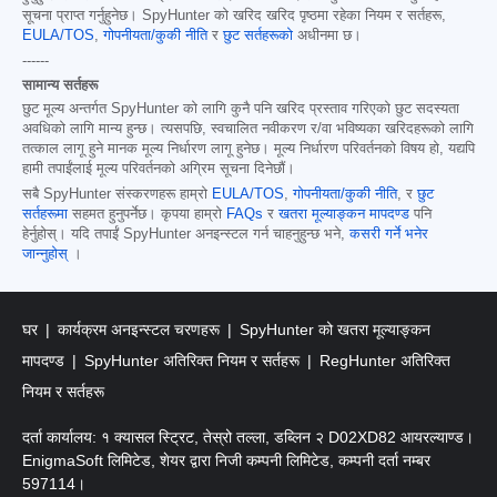
सूचना प्राप्त गर्नुहुनेछ। SpyHunter को खरिद खरिद पृष्ठमा रहेका नियम र सर्तहरू,
EULA/TOS
,
गोपनीयता/कुकी नीति
र
छुट सर्तहरूको
अधीनमा छ।
------
सामान्य सर्तहरू
छुट मूल्य अन्तर्गत SpyHunter को लागि कुनै पनि खरिद प्रस्ताव गरिएको छुट सदस्यता
अवधिको लागि मान्य हुन्छ। त्यसपछि, स्वचालित नवीकरण र/वा भविष्यका खरिदहरूको लागि
तत्काल लागू हुने मानक मूल्य निर्धारण लागू हुनेछ। मूल्य निर्धारण परिवर्तनको विषय हो, यद्यपि
हामी तपाईंलाई मूल्य परिवर्तनको अग्रिम सूचना दिनेछौं।
सबै SpyHunter संस्करणहरू हाम्रो
EULA/TOS
,
गोपनीयता/कुकी नीति
, र
छुट
सर्तहरूमा
सहमत हुनुपर्नेछ। कृपया हाम्रो
FAQs
र
खतरा मूल्याङ्कन मापदण्ड
पनि
हेर्नुहोस्। यदि तपाईं SpyHunter अनइन्स्टल गर्न चाहनुहुन्छ भने,
कसरी गर्ने भनेर
जान्नुहोस्
।
घर
कार्यक्रम अनइन्स्टल चरणहरू
SpyHunter को खतरा मूल्याङ्कन
मापदण्ड
SpyHunter अतिरिक्त नियम र सर्तहरू
RegHunter अतिरिक्त
नियम र सर्तहरू
दर्ता कार्यालय: १ क्यासल स्ट्रिट, तेस्रो तल्ला, डब्लिन २ D02XD82 आयरल्याण्ड।
EnigmaSoft लिमिटेड, शेयर द्वारा निजी कम्पनी लिमिटेड, कम्पनी दर्ता नम्बर
597114।