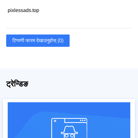
pixlessads.top
टिप्पणी फारम देखाउनुहोस् (0)
ट्रेन्डिङ