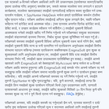
एक पटकको ७-दिनको परीक्षण अवधिको लागि धेरै उपकरणहरू (प्रमोशनल सामग्री/खरीद
पृष्ठमा उल्लेख गरिए अनुसार) समावेश छन्, जसले व्यापक मालवेयर पत्ता लगाउने र हटाउने
कार्यक्षमता, मालवेयर खतराहरूबाट तपाईंको प्रणालीलाई सक्रिय रूपमा सुरक्षित गर्न उच्च-
प्रदर्शन गार्डहरू, र SpyHunter HelpDesk मार्फत हाम्रो प्राविधिक समर्थन टोलीमा
पहुँच प्रदान गर्दछ। परीक्षण अवधिमा तपाईंलाई अग्रिम शुल्क लगाइने छैन, यद्यपि परीक्षण
सक्रिय गर्न क्रेडिट कार्ड आवश्यक पर्दछ। (यस प्रस्ताव अन्तर्गत प्रिपेड क्रेडिट कार्ड,
डेबिट कार्ड, र उपहार कार्डहरू स्वीकार गर्न सकिँदैन।) तपाईंको भुक्तानी विधिको
आवश्यकता भनेको तपाईंले खरिद गर्ने निर्णय गर्नुभयो भने परीक्षणबाट सशुल्क सदस्यतामा
तपाईंको संक्रमणको क्रममा निरन्तर, निर्बाध सुरक्षा सुरक्षा सुनिश्चित गर्न मद्दत गर्नु हो।
परीक्षणको समयमा तपाईंको भुक्तानी विधिमा अग्रिम भुक्तानी रकम चार्ज गरिने छैन, यद्यपि
तपाईंको भुक्तानी विधि मान्य छ भनी प्रमाणित गर्न प्राधिकरण अनुरोधहरू तपाईंको वित्तीय
संस्थामा पठाउन सकिन्छ (त्यस्ता प्राधिकरण सबमिशनहरू EnigmaSoft द्वारा शुल्क वा
शुल्कहरूको लागि अनुरोधहरू होइनन् तर, तपाईंको भुक्तानी विधि र/वा तपाईंको वित्तीय
संस्थामा निर्भर गर्दै, तपाईंको खाता उपलब्धतामा प्रतिबिम्बित हुन सक्छ)। तपाईंले आफ्नो
खाताको लागि EnigmaSoft को वेबसाइटको MyAccount खण्ड मार्फत वा ७-दिनको
परीक्षण अवधि समाप्त हुनुभन्दा अघि EnigmaSoft लाई सम्पर्क गरेर आफ्नो परीक्षण रद्द गर्न
सक्नुहुन्छ ताकि तपाईंको परीक्षण समाप्त भएपछि तुरुन्तै शुल्क लाग्ने र प्रशोधन हुनबाट बच्न
सकियोस्। यदि तपाईंले आफ्नो परीक्षणको समयमा रद्द गर्ने निर्णय गर्नुभयो भने, तपाईंले
तुरुन्तै SpyHunter मा पहुँच गुमाउनुहुनेछ। यदि, कुनै कारणले, तपाईंलाई लाग्छ कि
तपाईंले लिन नचाहेको शुल्क प्रशोधन गरिएको थियो (जुन उदाहरणका लागि, प्रणाली
प्रशासनको आधारमा हुन सक्छ), तपाईंले खरिद शुल्कको मितिको ३० दिन भित्र कुनै पनि
समयमा शुल्क रद्द गर्न र पूर्ण फिर्ता प्राप्त गर्न सक्नुहुन्छ।
FAQs
हेर्नुहोस्।
परीक्षणको अन्त्यमा, यदि तपाईंले समयमै रद्द गर्नुभएको छैन भने, प्रस्ताव सामग्री र दर्ता/
खरीद पृष्ठ सर्तहरूमा उल्लेख गरिएको मूल्य र सदस्यता अवधिको लागि तपाईंलाई तुरुन्तै