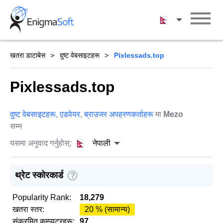
Skip
to
नेपाली
content
खतरा डाटाबेस
दुष्ट वेबसाइटहरू
Pixlessads.top
Pixlessads.top
दुष्ट वेबसाइटहरू
,
एडवेयर
,
ब्राउजर अपहरणकर्ताहरू
मा
Mezo
सम्म
यसमा अनुवाद गर्नुहोस्:
नेपाली
थ्रेट स्कोरकार्ड
?
Popularity Rank:
18,279
खतरा स्तर:
20 % (सामान्य)
संक्रमित कम्प्युटरहरू:
97