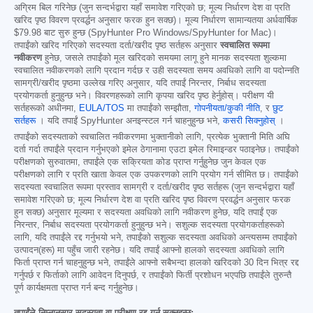
अग्रिम बिल गरिनेछ (जुन सन्दर्भद्वारा यहाँ समावेश गरिएको छ; मूल्य निर्धारण देश वा प्रति
खरिद पृष्ठ विवरण प्रवर्द्धन अनुसार फरक हुन सक्छ)। मूल्य निर्धारण सामान्यतया अर्धवार्षिक
$79.98
बाट सुरु हुन्छ (SpyHunter Pro Windows/SpyHunter for Mac)।
तपाईंको खरिद गरिएको सदस्यता दर्ता/खरीद पृष्ठ सर्तहरू अनुसार
स्वचालित रूपमा
नवीकरण
हुनेछ, जसले तपाईंको मूल खरिदको समयमा लागू हुने मानक सदस्यता शुल्कमा
स्वचालित नवीकरणको लागि प्रदान गर्दछ र उही सदस्यता समय अवधिको लागि वा पदोन्नति
सामग्री/खरीद पृष्ठमा उल्लेख गरिए अनुसार, यदि तपाईं निरन्तर, निर्बाध सदस्यता
प्रयोगकर्ता हुनुहुन्छ भने। विवरणहरूको लागि कृपया खरिद पृष्ठ हेर्नुहोस्। परीक्षण यी
सर्तहरूको अधीनमा,
EULA/TOS
मा तपाईंको सम्झौता,
गोपनीयता/कुकी नीति
, र
छुट
सर्तहरू
। यदि तपाईं SpyHunter अनइन्स्टल गर्न चाहनुहुन्छ भने,
कसरी सिक्नुहोस्
।
तपाईंको सदस्यताको स्वचालित नवीकरणमा भुक्तानीको लागि, प्रत्येक भुक्तानी मिति अघि
दर्ता गर्दा तपाईंले प्रदान गर्नुभएको इमेल ठेगानामा एउटा इमेल रिमाइन्डर पठाइनेछ। तपाईंको
परीक्षणको सुरुवातमा, तपाईंले एक सक्रियता कोड प्राप्त गर्नुहुनेछ जुन केवल एक
परीक्षणको लागि र प्रति खाता केवल एक उपकरणको लागि प्रयोग गर्न सीमित छ। तपाईंको
सदस्यता स्वचालित रूपमा प्रस्ताव सामग्री र दर्ता/खरीद पृष्ठ सर्तहरू (जुन सन्दर्भद्वारा यहाँ
समावेश गरिएको छ; मूल्य निर्धारण देश वा प्रति खरिद पृष्ठ विवरण प्रवर्द्धन अनुसार फरक
हुन सक्छ) अनुसार मूल्यमा र सदस्यता अवधिको लागि नवीकरण हुनेछ, यदि तपाईं एक
निरन्तर, निर्बाध सदस्यता प्रयोगकर्ता हुनुहुन्छ भने। सशुल्क सदस्यता प्रयोगकर्ताहरूको
लागि, यदि तपाईंले रद्द गर्नुभयो भने, तपाईंको सशुल्क सदस्यता अवधिको अन्त्यसम्म तपाईंको
उत्पादन(हरू) मा पहुँच जारी रहनेछ। यदि तपाईं आफ्नो हालको सदस्यता अवधिको लागि
फिर्ता प्राप्त गर्न चाहनुहुन्छ भने, तपाईंले आफ्नो सबैभन्दा हालको खरिदको 30 दिन भित्र रद्द
गर्नुपर्छ र फिर्ताको लागि आवेदन दिनुपर्छ, र तपाईंको फिर्ती प्रशोधन भएपछि तपाईंले तुरुन्तै
पूर्ण कार्यक्षमता प्राप्त गर्न बन्द गर्नुहुनेछ।
तपाईंले निम्नानुसार सदस्यता वा परीक्षण रद्द गर्न सक्नुहुन्छ: