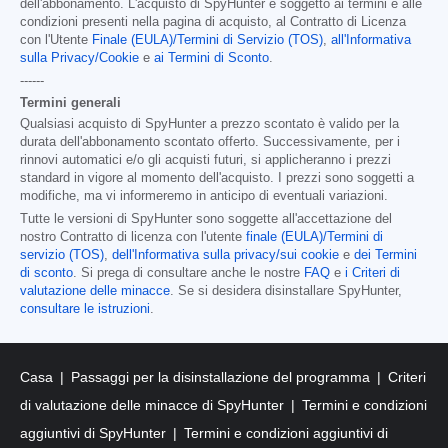
dell'abbonamento. L'acquisto di SpyHunter è soggetto ai termini e alle
condizioni presenti nella pagina di acquisto, al Contratto di Licenza
con l'Utente
Finale (EULA)/Termini di Servizio (TOS)
,
all'Informativa
sulla Privacy/Cookie
e
ai Termini di Sconto
.
------
Termini generali
Qualsiasi acquisto di SpyHunter a prezzo scontato è valido per la
durata dell'abbonamento scontato offerto. Successivamente, per i
rinnovi automatici e/o gli acquisti futuri, si applicheranno i prezzi
standard in vigore al momento dell'acquisto. I prezzi sono soggetti a
modifiche, ma vi informeremo in anticipo di eventuali variazioni.
Tutte le versioni di SpyHunter sono soggette all'accettazione del
nostro Contratto di licenza con l'utente
finale (EULA)/Termini di
servizio (TOS)
,
dell'Informativa sulla privacy/sui cookie
e
dei Termini
di sconto
. Si prega di consultare anche le nostre
FAQ
e
i Criteri di
valutazione delle minacce
. Se si desidera disinstallare SpyHunter,
consultare le istruzioni
.
Casa
Passaggi per la disinstallazione del programma
Criteri
di valutazione delle minacce di SpyHunter
Termini e condizioni
aggiuntivi di SpyHunter
Termini e condizioni aggiuntivi di