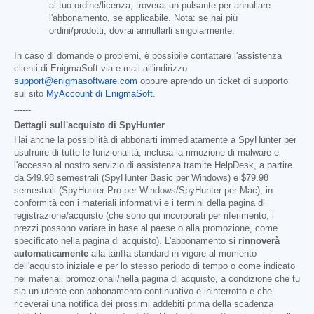
al tuo ordine/licenza, troverai un pulsante per annullare
l'abbonamento, se applicabile. Nota: se hai più
ordini/prodotti, dovrai annullarli singolarmente.
In caso di domande o problemi, è possibile contattare l'assistenza
clienti di EnigmaSoft via e-mail all'indirizzo
support@enigmasoftware.com
oppure aprendo un ticket di supporto
sul sito
MyAccount di EnigmaSoft
.
------
Dettagli sull'acquisto di SpyHunter
Hai anche la possibilità di abbonarti immediatamente a SpyHunter per
usufruire di tutte le funzionalità, inclusa la rimozione di malware e
l'accesso al nostro servizio di assistenza tramite HelpDesk, a partire
da
$49.98
semestrali (SpyHunter Basic per Windows) e
$79.98
semestrali (SpyHunter Pro per Windows/SpyHunter per Mac), in
conformità con i materiali informativi e i termini della pagina di
registrazione/acquisto (che sono qui incorporati per riferimento; i
prezzi possono variare in base al paese o alla promozione, come
specificato nella pagina di acquisto). L'abbonamento si
rinnoverà
automaticamente
alla tariffa standard in vigore al momento
dell'acquisto iniziale e per lo stesso periodo di tempo o come indicato
nei materiali promozionali/nella pagina di acquisto, a condizione che tu
sia un utente con abbonamento continuativo e ininterrotto e che
riceverai una notifica dei prossimi addebiti prima della scadenza