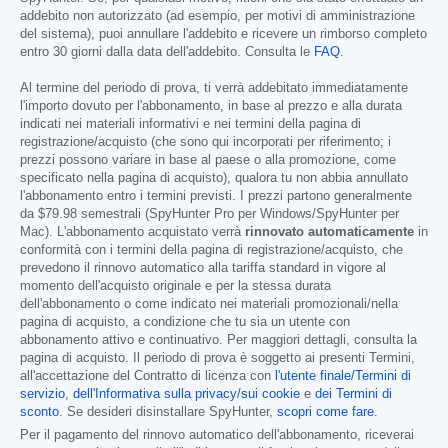
addebito non autorizzato (ad esempio, per motivi di amministrazione
del sistema), puoi annullare l'addebito e ricevere un rimborso completo
entro 30 giorni dalla data dell'addebito. Consulta le
FAQ
.
Al termine del periodo di prova, ti verrà addebitato immediatamente
l'importo dovuto per l'abbonamento, in base al prezzo e alla durata
indicati nei materiali informativi e nei termini della pagina di
registrazione/acquisto (che sono qui incorporati per riferimento; i
prezzi possono variare in base al paese o alla promozione, come
specificato nella pagina di acquisto), qualora tu non abbia annullato
l'abbonamento entro i termini previsti. I prezzi partono generalmente
da
$79.98
semestrali (SpyHunter Pro per Windows/SpyHunter per
Mac). L'abbonamento acquistato verrà
rinnovato automaticamente
in
conformità con i termini della pagina di registrazione/acquisto, che
prevedono il rinnovo automatico alla tariffa standard in vigore al
momento dell'acquisto originale e per la stessa durata
dell'abbonamento o come indicato nei materiali promozionali/nella
pagina di acquisto, a condizione che tu sia un utente con
abbonamento attivo e continuativo. Per maggiori dettagli, consulta la
pagina di acquisto. Il periodo di prova è soggetto ai presenti Termini,
all'accettazione del Contratto di licenza con
l'utente finale/Termini di
servizio
,
dell'Informativa sulla privacy/sui cookie
e
dei Termini di
sconto
. Se desideri disinstallare SpyHunter,
scopri come fare
.
Per il pagamento del rinnovo automatico dell'abbonamento, riceverai