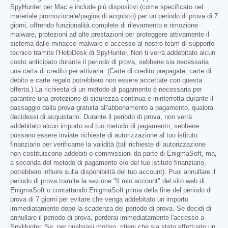
SpyHunter per Mac e include più dispositivi (come specificato nel
materiale promozionale/pagina di acquisto) per un periodo di prova di 7
giorni, offrendo funzionalità complete di rilevamento e rimozione
malware, protezioni ad alte prestazioni per proteggere attivamente il
sistema dalle minacce malware e accesso al nostro team di supporto
tecnico tramite l'HelpDesk di SpyHunter. Non ti verrà addebitato alcun
costo anticipato durante il periodo di prova, sebbene sia necessaria
una carta di credito per attivarla. (Carte di credito prepagate, carte di
debito e carte regalo potrebbero non essere accettate con questa
offerta.) La richiesta di un metodo di pagamento è necessaria per
garantire una protezione di sicurezza continua e ininterrotta durante il
passaggio dalla prova gratuita all'abbonamento a pagamento, qualora
decidessi di acquistarlo. Durante il periodo di prova, non verrà
addebitato alcun importo sul tuo metodo di pagamento, sebbene
possano essere inviate richieste di autorizzazione al tuo istituto
finanziario per verificarne la validità (tali richieste di autorizzazione
non costituiscono addebiti o commissioni da parte di EnigmaSoft, ma,
a seconda del metodo di pagamento e/o del tuo istituto finanziario,
potrebbero influire sulla disponibilità del tuo account). Puoi annullare il
periodo di prova tramite la sezione "Il mio account" del sito web di
EnigmaSoft o contattando EnigmaSoft prima della fine del periodo di
prova di 7 giorni per evitare che venga addebitato un importo
immediatamente dopo la scadenza del periodo di prova. Se decidi di
annullare il periodo di prova, perderai immediatamente l'accesso a
SpyHunter. Se, per qualsiasi motivo, ritieni che sia stato effettuato un