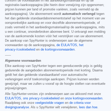
conform de voorwaarden in het aanbiedingsmateriaal en op de
registratie-/aankooppagina (die hierin door verwijzing zijn opgenomen;
prijzen kunnen per land of promotie variëren, zoals vermeld op de
aankooppagina). Uw abonnement wordt
automatisch verlengd
tegen
het dan geldende standaardabonnementstarief op het moment van uw
oorspronkelijke aankoop en voor dezelfde abonnementsperiode, of
zoals vermeld in het aanbiedingsmateriaal/op de aankooppagina, mits
u een continue, ononderbroken abonnee bent. U ontvangt een melding
van de aankomende kosten vóór het verstrijken van uw abonnement.
De aankoop van SpyHunter is onderworpen aan de algemene
voorwaarden op de aankooppagina,
de EULA/TOS
,
het
privacy-/cookiebeleid
en
de kortingsvoorwaarden
.
------
Algemene voorwaarden
Elke aankoop van SpyHunter tegen een gereduceerde prijs is geldig
gedurende de aangeboden abonnementsperiode met korting. Daarna
geldt het dan geldende standaardtarief voor automatische
verlengingen en/of toekomstige aankopen. Prijzen kunnen worden
gewijzigd, maar we zullen u vooraf op de hoogte stellen van eventuele
prijswijzigingen.
Alle SpyHunter-versies zijn onderworpen aan uw akkoord met onze
EULA/TOS
,
ons privacy-/cookiebeleid
en
onze kortingsvoorwaarden
.
Raadpleeg ook onze
veelgestelde vragen
en
de criteria voor
dreigingsanalyse
. Als u SpyHunter wilt verwijderen,
lees dan hoe
.