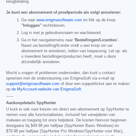
terugbetaling.
Je kunt een abonnement of proefperiode als volgt annuleren:
Ga naar
www.enigmasoftware.com
en klik op de knop
"Inloggen"
rechtsboven.
Log in met je gebruikersnaam en wachtwoord.
Ga in het navigatiemenu naar
'Bestellingen/Licenties'.
Naast uw bestelling/licentie vindt u een knop om uw
abonnement te annuleren, indien van toepassing. Let op: als
u meerdere bestellingen/producten heeft, moet u deze
afzonderlijk annuleren.
Mocht u vragen of problemen ondervinden, dan kunt u contact
opnemen met de ondersteuning van EnigmaSoft via e-mail op
support@enigmasoftware.com
of door een supportticket aan te maken
op
de MyAccount-website van EnigmaSoft
.
------
Aankoopdetails SpyHunter
U kunt er ook voor kiezen om direct een abonnement op SpyHunter te
nemen voor alle functionaliteiten, inclusief het verwijderen van
malware en toegang tot onze helpdesk. De kosten hiervoor beginnen
doorgaans bij
$49.98
per halfjaar (SpyHunter Basic Windows) en
$79.98
per halfjaar (SpyHunter Pro Windows/SpyHunter voor Mac),