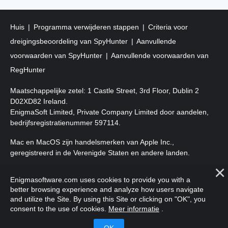
Huis
Programma verwijderen stappen
Criteria voor
dreigingsbeoordeling van SpyHunter
Aanvullende
voorwaarden van SpyHunter
Aanvullende voorwaarden van
RegHunter
Maatschappelijke zetel: 1 Castle Street, 3rd Floor, Dublin 2
D02XD82 Ireland.
EnigmaSoft Limited, Private Company Limited door aandelen,
bedrijfsregistratienummer 597114.
Mac en MacOS zijn handelsmerken van Apple Inc.,
geregistreerd in de Verenigde Staten en andere landen.
Copyright 2016-
2025
. EnigmaSoft Ltd. Alle rechten
Enigmasoftware.com uses cookies to provide you with a
voorbehouden.
better browsing experience and analyze how users navigate
and utilize the Site. By using this Site or clicking on "OK", you
consent to the use of cookies.
Meer informatie
.