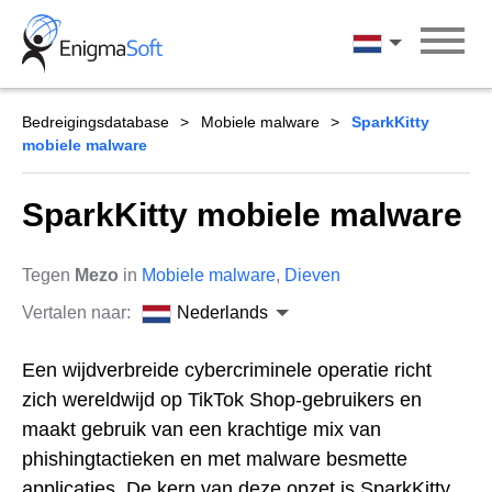
Skip
to
Nederlands
content
Bedreigingsdatabase
Mobiele malware
SparkKitty
mobiele malware
SparkKitty mobiele malware
Tegen
Mezo
in
Mobiele malware
,
Dieven
Vertalen naar:
Nederlands
Een wijdverbreide cybercriminele operatie richt
zich wereldwijd op TikTok Shop-gebruikers en
maakt gebruik van een krachtige mix van
phishingtactieken en met malware besmette
applicaties. De kern van deze opzet is SparkKitty,