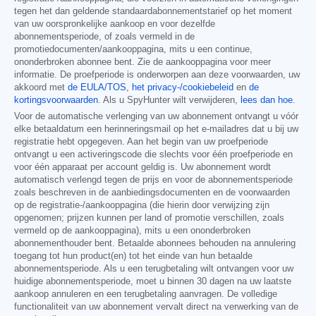
tegen het dan geldende standaardabonnementstarief op het moment
van uw oorspronkelijke aankoop en voor dezelfde
abonnementsperiode, of zoals vermeld in de
promotiedocumenten/aankooppagina, mits u een continue,
ononderbroken abonnee bent. Zie de aankooppagina voor meer
informatie. De proefperiode is onderworpen aan deze voorwaarden, uw
akkoord met
de EULA/TOS
,
het privacy-/cookiebeleid
en
de
kortingsvoorwaarden
. Als u SpyHunter wilt verwijderen,
lees dan hoe
.
Voor de automatische verlenging van uw abonnement ontvangt u vóór
elke betaaldatum een herinneringsmail op het e-mailadres dat u bij uw
registratie hebt opgegeven. Aan het begin van uw proefperiode
ontvangt u een activeringscode die slechts voor één proefperiode en
voor één apparaat per account geldig is. Uw abonnement wordt
automatisch verlengd tegen de prijs en voor de abonnementsperiode
zoals beschreven in de aanbiedingsdocumenten en de voorwaarden
op de registratie-/aankooppagina (die hierin door verwijzing zijn
opgenomen; prijzen kunnen per land of promotie verschillen, zoals
vermeld op de aankooppagina), mits u een ononderbroken
abonnementhouder bent. Betaalde abonnees behouden na annulering
toegang tot hun product(en) tot het einde van hun betaalde
abonnementsperiode. Als u een terugbetaling wilt ontvangen voor uw
huidige abonnementsperiode, moet u binnen 30 dagen na uw laatste
aankoop annuleren en een terugbetaling aanvragen. De volledige
functionaliteit van uw abonnement vervalt direct na verwerking van de