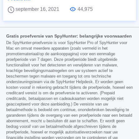
september 16, 2021
44,975
Gratis proefversie van SpyHunter: belangrijke voorwaarden
De SpyHunter-proefversie is voor SpyHunter Pro of SpyHunter voor
Mac en omvat meerdere apparaten (zoals vermeld in het
promotiemateriaal/op de aankooppagina) voor een eenmalige
proefperiode van 7 dagen. Deze proefperiode biedt uitgebreide
functionaliteit voor het detecteren en verwijderen van malware,
krachtige beveiligingsmaatregelen om uw systeem actief te
beschermen tegen malware en toegang tot ons technische
ondersteuningsteam via de SpyHunter Helpdesk. Er worden geen
kosten vooraf in rekening gebracht tijdens de proefperiode, hoewel een
creditcard vereist is om de proefversie te activeren. (Prepaid
creditcards, betaalpassen en cadeaukaarten worden mogelijk niet
geaccepteerd voor deze aanbieding.) De vereiste van uw
betaalmethode is bedoeld om continue, ononderbroken beveiliging te
garanderen tijdens de overgang van een proefperiode naar een betaald
abonnement, mocht u besluiten dit aan te schaffen. Er wordt geen
bedrag vooraf van uw betaalmethode afgeschreven tijdens de
proefperiode, hoewel er mogelijk autorisatieverzoeken naar uw
financiële instelling worden verzonden om te controleren of uw