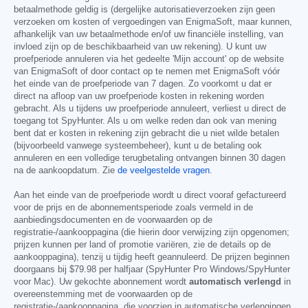
betaalmethode geldig is (dergelijke autorisatieverzoeken zijn geen
verzoeken om kosten of vergoedingen van EnigmaSoft, maar kunnen,
afhankelijk van uw betaalmethode en/of uw financiële instelling, van
invloed zijn op de beschikbaarheid van uw rekening). U kunt uw
proefperiode annuleren via het gedeelte 'Mijn account' op de website
van EnigmaSoft of door contact op te nemen met EnigmaSoft vóór
het einde van de proefperiode van 7 dagen. Zo voorkomt u dat er
direct na afloop van uw proefperiode kosten in rekening worden
gebracht. Als u tijdens uw proefperiode annuleert, verliest u direct de
toegang tot SpyHunter. Als u om welke reden dan ook van mening
bent dat er kosten in rekening zijn gebracht die u niet wilde betalen
(bijvoorbeeld vanwege systeembeheer), kunt u de betaling ook
annuleren en een volledige terugbetaling ontvangen binnen 30 dagen
na de aankoopdatum. Zie
de veelgestelde vragen
.
Aan het einde van de proefperiode wordt u direct vooraf gefactureerd
voor de prijs en de abonnementsperiode zoals vermeld in de
aanbiedingsdocumenten en de voorwaarden op de
registratie-/aankooppagina (die hierin door verwijzing zijn opgenomen;
prijzen kunnen per land of promotie variëren, zie de details op de
aankooppagina), tenzij u tijdig heeft geannuleerd. De prijzen beginnen
doorgaans bij
$79.98
per halfjaar (SpyHunter Pro Windows/SpyHunter
voor Mac). Uw gekochte abonnement wordt
automatisch verlengd
in
overeenstemming met de voorwaarden op de
registratie-/aankooppagina, die voorzien in automatische verlengingen