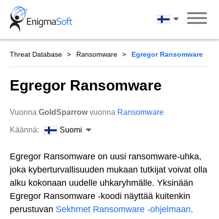
Skip
to
Suomi
content
Threat Database
Ransomware
Egregor Ransomware
Egregor Ransomware
Vuonna
GoldSparrow
vuonna
Ransomware
Käännä:
Suomi
Egregor Ransomware on uusi ransomware-uhka,
joka kyberturvallisuuden mukaan tutkijat voivat olla
alku kokonaan uudelle uhkaryhmälle. Yksinään
Egregor Ransomware -koodi näyttää kuitenkin
perustuvan
Sekhmet Ransomware -ohjelmaan,