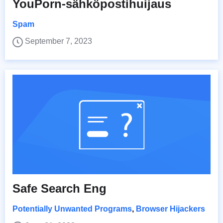
YouPorn-sähköpostihuijaus
Spam
September 7, 2023
Safe Search Eng
Potentially Unwanted Programs
,
Browser Hijackers