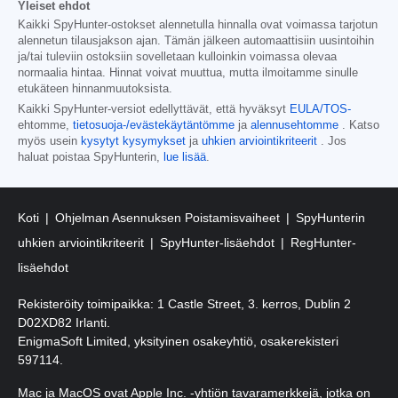
Yleiset ehdot
Kaikki SpyHunter-ostokset alennetulla hinnalla ovat voimassa tarjotun
alennetun tilausjakson ajan. Tämän jälkeen automaattisiin uusintoihin
ja/tai tuleviin ostoksiin sovelletaan kulloinkin voimassa olevaa
normaalia hintaa. Hinnat voivat muuttua, mutta ilmoitamme sinulle
etukäteen hinnanmuutoksista.
Kaikki SpyHunter-versiot edellyttävät, että hyväksyt
EULA/TOS-
ehtomme,
tietosuoja-/evästekäytäntömme
ja
alennusehtomme
. Katso
myös usein
kysytyt kysymykset
ja
uhkien arviointikriteerit
. Jos
haluat poistaa SpyHunterin,
lue lisää
.
Koti
Ohjelman Asennuksen Poistamisvaiheet
SpyHunterin
uhkien arviointikriteerit
SpyHunter-lisäehdot
RegHunter-
lisäehdot
Rekisteröity toimipaikka: 1 Castle Street, 3. kerros, Dublin 2
D02XD82 Irlanti.
EnigmaSoft Limited, yksityinen osakeyhtiö, osakerekisteri
597114.
Mac ja MacOS ovat Apple Inc. -yhtiön tavaramerkkejä, jotka on