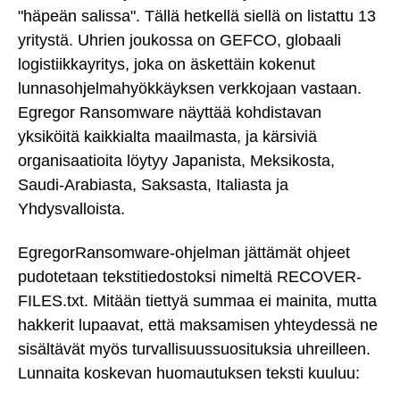
"häpeän salissa". Tällä hetkellä siellä on listattu 13
yritystä. Uhrien joukossa on GEFCO, globaali
logistiikkayritys, joka on äskettäin kokenut
lunnasohjelmahyökkäyksen verkkojaan vastaan.
Egregor Ransomware näyttää kohdistavan
yksiköitä kaikkialta maailmasta, ja kärsiviä
organisaatioita löytyy Japanista, Meksikosta,
Saudi-Arabiasta, Saksasta, Italiasta ja
Yhdysvalloista.
EgregorRansomware-ohjelman jättämät ohjeet
pudotetaan tekstitiedostoksi nimeltä RECOVER-
FILES.txt. Mitään tiettyä summaa ei mainita, mutta
hakkerit lupaavat, että maksamisen yhteydessä ne
sisältävät myös turvallisuussuosituksia uhreilleen.
Lunnaita koskevan huomautuksen teksti kuuluu: