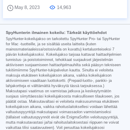
May 8, 2023
14,963
SpyHunterin ilmainen kokeilu: Tärkeät käyttöehdot
SpyHunter-kokeilujakso on tarkoitettu SpyHunter Pro- tai SpyHunter
for Mac -tuotteille, ja se sisältää useita laitteita (kuten
mainosmateriaaleissa/ostosivulla on kuvattu) kertaluonteiseksi 7
päivän kokeilujaksoksi. Kokeilujakso tarjoaa kattavat haittaohjelmien
tunnistus- ja poistotoiminnot, tehokkaat suojaukset järjestelmän
aktiiviseen suojaamiseen haittaohjelmauhilta sekä pääsyn tekniseen
tukitiimiimme SpyHunter-tukipalvelun kautta. Sinulta ei veloiteta
maksuja etukäteen kokeilujakson aikana, vaikka kokeilujakson
aktivoimiseen vaaditaan luottokortti. (Prepaid-luotto-, pankki- ja
lahjakortteja ei välttämättä hyväksytä tässä tarjouksessa.)
Maksutapasi vaatimus on varmistaa jatkuva ja keskeytymätön
suojaus siirryttäessäsi kokeilujaksosta maksulliseen tilaukseen, jos
päätät ostaa. Maksutavaltasi ei veloiteta maksusummaa etukäteen
kokeilujakson aikana, vaikka rahoituslaitoksellesi voidaan lähettää
valtuutuspyyntöjä maksutapasi voimassaolon varmistamiseksi
(tällaiset valtuutuspyynnöt eivät ole EnigmaSoftin veloituspyyntöjä,
mutta maksutavastasi ja/tai rahoituslaitoksestasi riippuen ne voivat
vaikuttaa tilisi saatavuuteen). Voit peruuttaa kokeilujaksosi