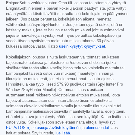
EnigmaSoftin verkkosivuston Oma tili -osiossa tai ottamalla yhteyttä
EnigmaSoftiin ennen 7 päivän kokeilujakson päättymistä, jotta vältyt
erääntyvältä ja käsiteltävältä maksulta heti kokeilujakson päättymisen
jälkeen. Jos päätät peruuttaa kokeilujakson aikana, menetät
välittömästi pääsyn SpyHunteriin. Jos jostain syystä uskot, että on
käsitelty maksu, jota et halunnut tehdä (mikä voi johtua esimerkiksi
järjestelmänvalvojan syistä), voit myös peruuttaa kokeilujakson ja
saada täyden hyvityksen maksusta milloin tahansa 30 päivän
kuluessa ostopäivästä. Katso
usein kysytyt kysymykset
.
Kokeilujakson lopussa sinulta laskutetaan välittömästi etukäteen
tarjousmateriaaleissa ja rekisteröinti-/ostosivun ehdoissa (jotka
sisällytetään tähän viittauksella; hinnoittelu voi vaihdella maittain tai
kampanjakohtaisesti ostosivun mukaan) määritellyn hinnan ja
tilausjakson mukaisesti, jos et ole peruuttanut tilausta ajoissa.
Hinnoittelu alkaa tyypillisesti
$79.98
puolivuosittain (SpyHunter Pro
Windows/SpyHunter Macille). Ostamasi tilaus
uusitaan
automaattisesti
rekisteröinti-/ostosivun ehtojen mukaisesti, jotka
tarjoavat automaattisen uusimisen alkuperäisen ostohetkellä
voimassa olevalla vakiotilausmaksulla ja samalle tilausjaksolle tai
kampanjamateriaaleissa/ostosivulla määritellyllä tavalla, edellyttäen,
että olet jatkuva ja keskeytymätön tilauksen käyttäjä. Katso lisätietoja
ostosivulta. Kokeilujaksoon sovelletaan näitä ehtoja, hyväksyt
EULA/TOS:n
,
tietosuoja-/evästekäytännön
ja
alennusehdot
. Jos
haluat poistaa SpyHunterin,
lue lisää
.