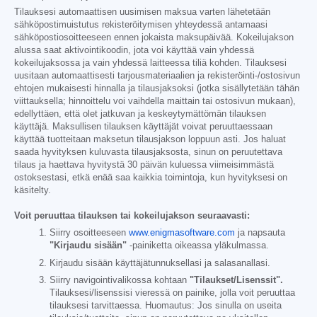
Tilauksesi automaattisen uusimisen maksua varten lähetetään
sähköpostimuistutus rekisteröitymisen yhteydessä antamaasi
sähköpostiosoitteeseen ennen jokaista maksupäivää. Kokeilujakson
alussa saat aktivointikoodin, jota voi käyttää vain yhdessä
kokeilujaksossa ja vain yhdessä laitteessa tiliä kohden. Tilauksesi
uusitaan automaattisesti tarjousmateriaalien ja rekisteröinti-/ostosivun
ehtojen mukaisesti hinnalla ja tilausjaksoksi (jotka sisällytetään tähän
viittauksella; hinnoittelu voi vaihdella maittain tai ostosivun mukaan),
edellyttäen, että olet jatkuvan ja keskeytymättömän tilauksen
käyttäjä. Maksullisen tilauksen käyttäjät voivat peruuttaessaan
käyttää tuotteitaan maksetun tilausjakson loppuun asti. Jos haluat
saada hyvityksen kuluvasta tilausjaksosta, sinun on peruutettava
tilaus ja haettava hyvitystä 30 päivän kuluessa viimeisimmästä
ostoksestasi, etkä enää saa kaikkia toimintoja, kun hyvityksesi on
käsitelty.
Voit peruuttaa tilauksen tai kokeilujakson seuraavasti:
Siirry osoitteeseen
www.enigmasoftware.com
ja napsauta
"Kirjaudu sisään"
-painiketta oikeassa yläkulmassa.
Kirjaudu sisään käyttäjätunnuksellasi ja salasanallasi.
Siirry navigointivalikossa kohtaan
"Tilaukset/Lisenssit".
Tilauksesi/lisenssisi vieressä on painike, jolla voit peruuttaa
tilauksesi tarvittaessa. Huomautus: Jos sinulla on useita