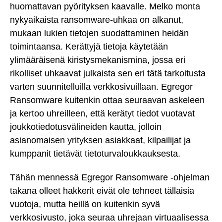
huomattavan pyörityksen kaavalle. Melko monta
nykyaikaista ransomware-uhkaa on alkanut,
mukaan lukien tietojen suodattaminen heidän
toimintaansa. Kerättyjä tietoja käytetään
ylimääräisenä kiristysmekanismina, jossa eri
rikolliset uhkaavat julkaista sen eri tätä tarkoitusta
varten suunnitelluilla verkkosivuillaan. Egregor
Ransomware kuitenkin ottaa seuraavan askeleen
ja kertoo uhreilleen, että kerätyt tiedot vuotavat
joukkotiedotusvälineiden kautta, jolloin
asianomaisen yrityksen asiakkaat, kilpailijat ja
kumppanit tietävät tietoturvaloukkauksesta.
Tähän mennessä Egregor Ransomware -ohjelman
takana olleet hakkerit eivät ole tehneet tällaisia
vuotoja, mutta heillä on kuitenkin syvä
verkkosivusto, joka seuraa uhrejaan virtuaalisessa