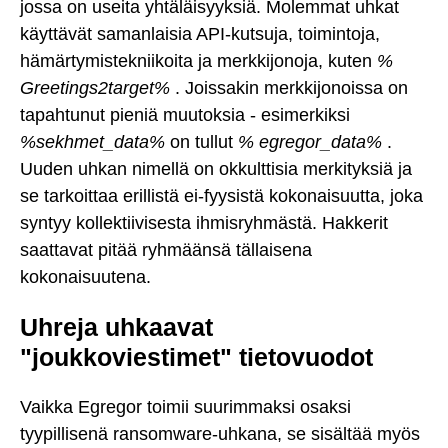
jossa on useita yhtäläisyyksiä. Molemmat uhkat
käyttävät samanlaisia API-kutsuja, toimintoja,
hämärtymistekniikoita ja merkkijonoja, kuten
%
Greetings2target%
. Joissakin merkkijonoissa on
tapahtunut pieniä muutoksia - esimerkiksi
%sekhmet_data%
on tullut
% egregor_data%
.
Uuden uhkan nimellä on okkulttisia merkityksiä ja
se tarkoittaa erillistä ei-fyysistä kokonaisuutta, joka
syntyy kollektiivisesta ihmisryhmästä. Hakkerit
saattavat pitää ryhmäänsä tällaisena
kokonaisuutena.
Uhreja uhkaavat
"joukkoviestimet" tietovuodot
Vaikka Egregor toimii suurimmaksi osaksi
tyypillisenä ransomware-uhkana, se sisältää myös