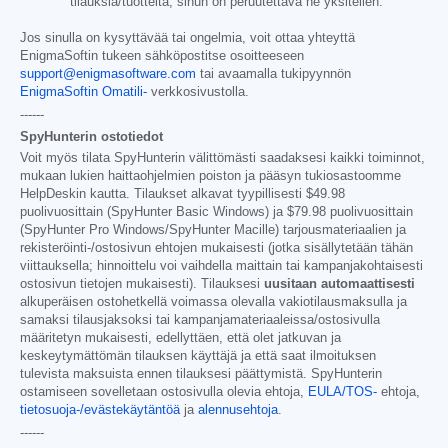
tilauksia/tuotteita, sinun on peruutettava ne yksitellen.
Jos sinulla on kysyttävää tai ongelmia, voit ottaa yhteyttä
EnigmaSoftin tukeen sähköpostitse osoitteeseen
support@enigmasoftware.com
tai avaamalla tukipyynnön
EnigmaSoftin Omatili-
verkkosivustolla.
------
SpyHunterin ostotiedot
Voit myös tilata SpyHunterin välittömästi saadaksesi kaikki toiminnot,
mukaan lukien haittaohjelmien poiston ja pääsyn tukiosastoomme
HelpDeskin kautta. Tilaukset alkavat tyypillisesti
$49.98
puolivuosittain (SpyHunter Basic Windows) ja
$79.98
puolivuosittain
(SpyHunter Pro Windows/SpyHunter Macille) tarjousmateriaalien ja
rekisteröinti-/ostosivun ehtojen mukaisesti (jotka sisällytetään tähän
viittauksella; hinnoittelu voi vaihdella maittain tai kampanjakohtaisesti
ostosivun tietojen mukaisesti). Tilauksesi
uusitaan automaattisesti
alkuperäisen ostohetkellä voimassa olevalla vakiotilausmaksulla ja
samaksi tilausjaksoksi tai kampanjamateriaaleissa/ostosivulla
määritetyn mukaisesti, edellyttäen, että olet jatkuvan ja
keskeytymättömän tilauksen käyttäjä ja että saat ilmoituksen
tulevista maksuista ennen tilauksesi päättymistä. SpyHunterin
ostamiseen sovelletaan ostosivulla olevia ehtoja,
EULA/TOS-
ehtoja,
tietosuoja-/evästekäytäntöä
ja
alennusehtoja
.
------