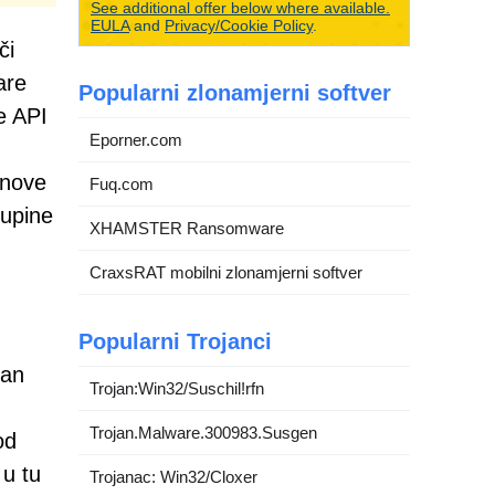
See additional offer below where available.
EULA
and
Privacy/Cookie Policy
.
či
are
Popularni zlonamjerni softver
ne API
Eporner.com
 nove
Fuq.com
kupine
XHAMSTER Ransomware
CraxsRAT mobilni zlonamjerni softver
Popularni Trojanci
jan
Trojan:Win32/Suschil!rfn
Trojan.Malware.300983.Susgen
od
 u tu
Trojanac: Win32/Cloxer