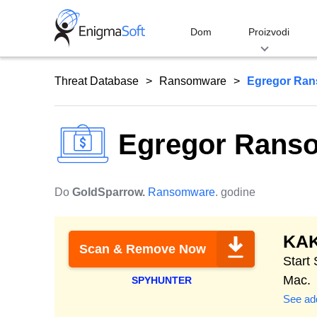
Skip
to
Dom
Proizvodi
content
Threat Database
Ransomware
Egregor Ra
Egregor Rans
Do
GoldSparrow.
Ransomware
. godine
KA
Scan & Remove Now
Start
Mac.
SPYHUNTER
See add