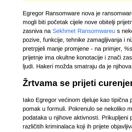
Egregor Ransomware nova je ransomware pri
mogli biti početak cijele nove obitelji pr
zasniva na
Sekhmet Ransomwareu
s neko
pozive, funkcije, tehnike zamagljivanja i 
pretrpjeli manje promjene - na primjer,
%s
prijetnje ima okultne konotacije i znači zas
ljudi. Hakeri možda smatraju da je njihova
Žrtvama se prijeti curenj
Iako Egregor većinom djeluje kao tipična 
pomak u formuli. Pokrenulo se nekoliko mo
podataka u njihove aktivnosti. Prikupljen
različitih kriminalaca koji ih prijete obja