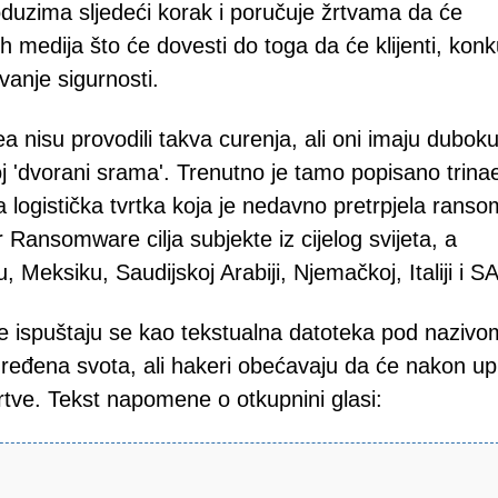
zima sljedeći korak i poručuje žrtvama da će
h medija što će dovesti do toga da će klijenti, konk
vanje sigurnosti.
nisu provodili takva curenja, ali oni imaju dubok
noj 'dvorani srama'. Trenutno je tamo popisano trina
 logistička tvrtka koja je nedavno pretrpjela rans
Ransomware cilja subjekte iz cijelog svijeta, a
Meksiku, Saudijskoj Arabiji, Njemačkoj, Italiji i S
 ispuštaju se kao tekstualna datoteka pod nazivo
eđena svota, ali hakeri obećavaju da će nakon up
žrtve. Tekst napomene o otkupnini glasi: