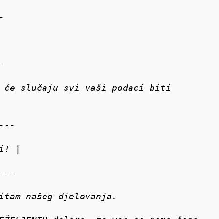
-
-
 će slučaju svi vaši podaci biti
---
i! |
---
itam našeg djelovanja.