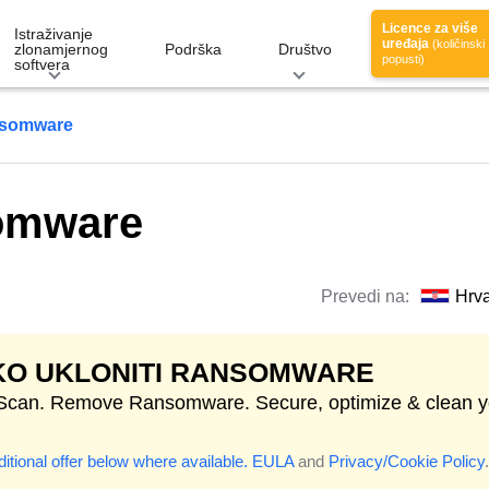
Licence za više
Istraživanje
uređaja
(količinski
zlonamjernog
Podrška
Društvo
popusti)
softvera
nsomware
omware
Prevedi na:
Hrva
KO UKLONITI RANSOMWARE
 Scan. Remove Ransomware. Secure, optimize & clean y
itional offer below where available.
EULA
and
Privacy/Cookie Policy
.