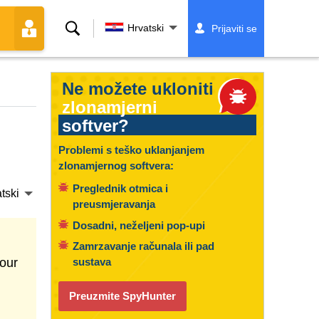
Traži
Hrvatski
Prijaviti se
Ne možete ukloniti
zlonamjerni
softver?
Problemi s teško uklanjanjem
zlonamjernog softvera:
Preglednik otmica i
tski
preusmjeravanja
Dosadni, neželjeni pop-upi
Zamrzavanje računala ili pad
our
sustava
Preuzmite SpyHunter