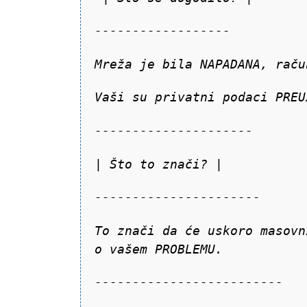
------------------
Mreža je bila NAPADANA, raču
Vaši su privatni podaci PREU
---------------------
| Što to znači? |
----------------------
To znači da će uskoro masovn
o vašem PROBLEMU.
-------------------------