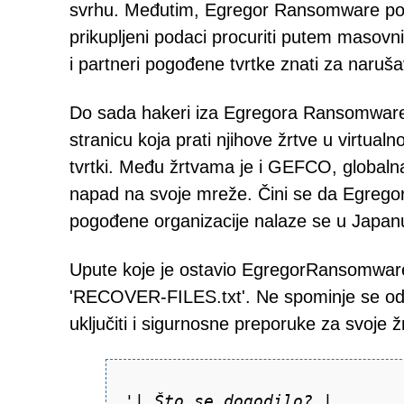
svrhu. Međutim, Egregor Ransomware podu
prikupljeni podaci procuriti putem masovni
i partneri pogođene tvrtke znati za naruša
Do sada hakeri iza Egregora Ransomwarea 
stranicu koja prati njihove žrtve u virtual
tvrtki. Među žrtvama je i GEFCO, globalna
napad na svoje mreže. Čini se da Egregor 
pogođene organizacije nalaze se u Japanu, 
Upute koje je ostavio EgregorRansomware
'RECOVER-FILES.txt'. Ne spominje se odr
uključiti i sigurnosne preporuke za svoje 
'| Što se dogodilo? |