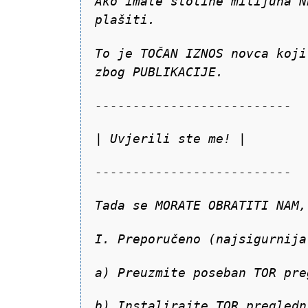
Ako imate stotine milijuna N
plašiti.
To je TOČAN IZNOS novca koji
zbog PUBLIKACIJE.
--------------------------
| Uvjerili ste me! |
--------------------------
Tada se MORATE OBRATITI NAM,
I. Preporučeno (najsigurnija
a) Preuzmite poseban TOR pre
b) Instalirajte TOR pregledn