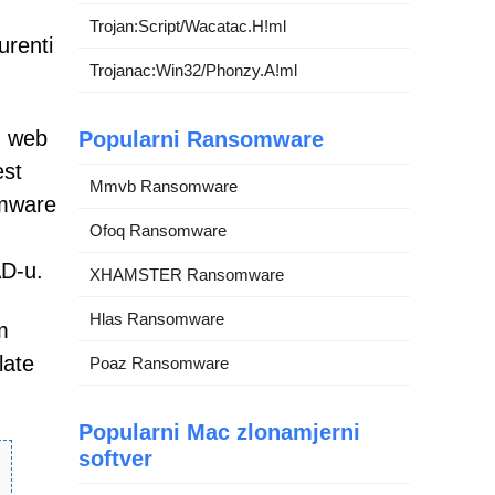
Trojan:Script/Wacatac.H!ml
urenti
Trojanac:Win32/Phonzy.A!ml
u web
Popularni Ransomware
est
Mmvb Ransomware
omware
Ofoq Ransomware
AD-u.
XHAMSTER Ransomware
Hlas Ransomware
m
late
Poaz Ransomware
Popularni Mac zlonamjerni
softver