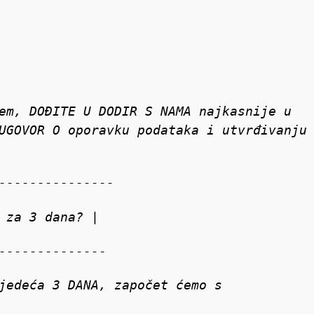
em, DOĐITE U DODIR S NAMA najkasnije u
UGOVOR O oporavku podataka i utvrđivanju
---------------
 za 3 dana? |
--------------
jedeća 3 DANA, započet ćemo s