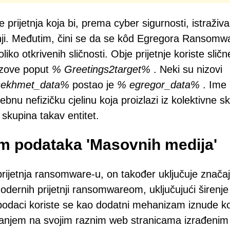
jetnja koja bi, prema cyber sigurnosti, istraživa
ijetnji. Međutim, čini se da se kôd Egregora Ransomw
liko otkrivenih sličnosti. Obje prijetnje koriste slič
nizove poput
% Greetings2target%
. Neki su nizovi
ekhmet_data%
postao je
% egregor_data%
. Ime
ebnu nefizičku cjelinu koja proizlazi iz kolektivne s
 skupina takav entitet.
em podataka 'Masovnih medija'
prijetnja ransomware-u, on također uključuje znača
dernih prijetnji ransomwareom, uključujući širenje
i podaci koriste se kao dodatni mehanizam iznude k
vljivanjem na svojim raznim web stranicama izrađenim