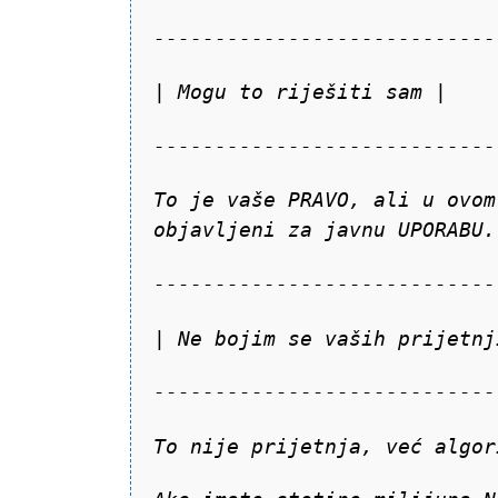
----------------------------
| Mogu to riješiti sam |
----------------------------
To je vaše PRAVO, ali u ovom
objavljeni za javnu UPORABU.
----------------------------
| Ne bojim se vaših prijetnj
----------------------------
To nije prijetnja, već algor