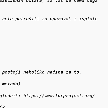
EŽELJENIH dolara, za vas se nema čega
 ćete potrošiti za oporavak i isplate
 postoji nekoliko načina za to.
 metoda)
glednik: https://www.torproject.org/
ik