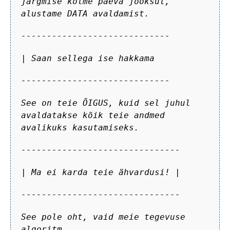
järgmise kolme päeva jooksul,
alustame DATA avaldamist.
-----------------------------
| Saan sellega ise hakkama
-----------------------------
See on teie ÕIGUS, kuid sel juhul
avaldatakse kõik teie andmed
avalikuks kasutamiseks.
-------------------------------
| Ma ei karda teie ähvardusi! |
-------------------------------
See pole oht, vaid meie tegevuse
algoritm.