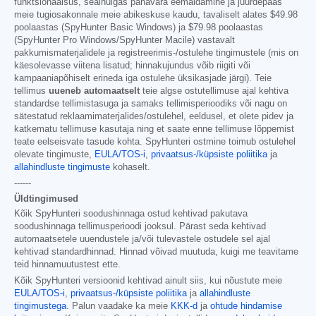
funktsionaalsus, sealhulgas pahavara eemaldamine ja juurdepääs
meie tugiosakonnale meie abikeskuse kaudu, tavaliselt alates
$49.98
poolaastas (SpyHunter Basic Windows) ja
$79.98
poolaastas
(SpyHunter Pro Windows/SpyHunter Macile) vastavalt
pakkumismaterjalidele ja registreerimis-/ostulehe tingimustele (mis on
käesolevasse viitena lisatud; hinnakujundus võib riigiti või
kampaaniapõhiselt erineda iga ostulehe üksikasjade järgi). Teie
tellimus
uueneb automaatselt
teie algse ostutellimuse ajal kehtiva
standardse tellimistasuga ja samaks tellimisperioodiks või nagu on
sätestatud reklaamimaterjalides/ostulehel, eeldusel, et olete pidev ja
katkematu tellimuse kasutaja ning et saate enne tellimuse lõppemist
teate eelseisvate tasude kohta. SpyHunteri ostmine toimub ostulehel
olevate tingimuste,
EULA/TOS-i
,
privaatsus-/küpsiste poliitika
ja
allahindluste tingimuste
kohaselt.
------
Üldtingimused
Kõik SpyHunteri soodushinnaga ostud kehtivad pakutava
soodushinnaga tellimusperioodi jooksul. Pärast seda kehtivad
automaatsetele uuendustele ja/või tulevastele ostudele sel ajal
kehtivad standardhinnad. Hinnad võivad muutuda, kuigi me teavitame
teid hinnamuutustest ette.
Kõik SpyHunteri versioonid kehtivad ainult siis, kui nõustute meie
EULA/TOS-i
,
privaatsus-/küpsiste poliitika
ja
allahindluste
tingimustega
. Palun vaadake ka meie
KKK-d
ja
ohtude hindamise