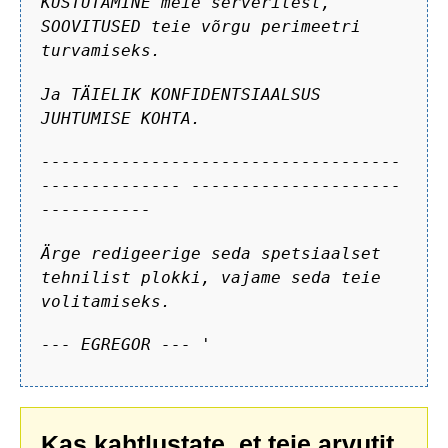
KUSTUTAMINE meie serveritest,
SOOVITUSED teie võrgu perimeetri
turvamiseks.
Ja TÄIELIK KONFIDENTSIAALSUS
JUHTUMISE KOHTA.
------------------------------------
-------------- ---------------------
-----------
Ärge redigeerige seda spetsiaalset
tehnilist plokki, vajame seda teie
volitamiseks.
--- EGREGOR --- '
Kas kahtlustate, et teie arvutit