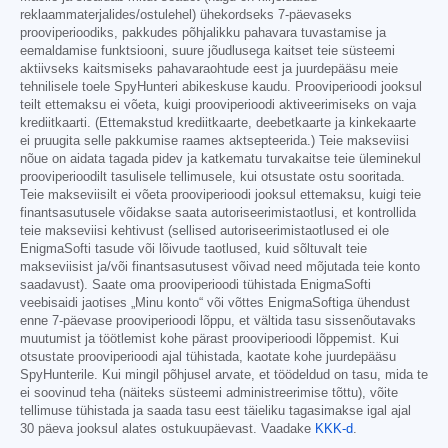
reklaammaterjalides/ostulehel) ühekordseks 7-päevaseks
prooviperioodiks, pakkudes põhjalikku pahavara tuvastamise ja
eemaldamise funktsiooni, suure jõudlusega kaitset teie süsteemi
aktiivseks kaitsmiseks pahavaraohtude eest ja juurdepääsu meie
tehnilisele toele SpyHunteri abikeskuse kaudu. Prooviperioodi jooksul
teilt ettemaksu ei võeta, kuigi prooviperioodi aktiveerimiseks on vaja
krediitkaarti. (Ettemakstud krediitkaarte, deebetkaarte ja kinkekaarte
ei pruugita selle pakkumise raames aktsepteerida.) Teie makseviisi
nõue on aidata tagada pidev ja katkematu turvakaitse teie üleminekul
prooviperioodilt tasulisele tellimusele, kui otsustate ostu sooritada.
Teie makseviisilt ei võeta prooviperioodi jooksul ettemaksu, kuigi teie
finantsasutusele võidakse saata autoriseerimistaotlusi, et kontrollida
teie makseviisi kehtivust (sellised autoriseerimistaotlused ei ole
EnigmaSofti tasude või lõivude taotlused, kuid sõltuvalt teie
makseviisist ja/või finantsasutusest võivad need mõjutada teie konto
saadavust). Saate oma prooviperioodi tühistada EnigmaSofti
veebisaidi jaotises „Minu konto“ või võttes EnigmaSoftiga ühendust
enne 7-päevase prooviperioodi lõppu, et vältida tasu sissenõutavaks
muutumist ja töötlemist kohe pärast prooviperioodi lõppemist. Kui
otsustate prooviperioodi ajal tühistada, kaotate kohe juurdepääsu
SpyHunterile. Kui mingil põhjusel arvate, et töödeldud on tasu, mida te
ei soovinud teha (näiteks süsteemi administreerimise tõttu), võite
tellimuse tühistada ja saada tasu eest täieliku tagasimakse igal ajal
30 päeva jooksul alates ostukuupäevast. Vaadake
KKK-d
.