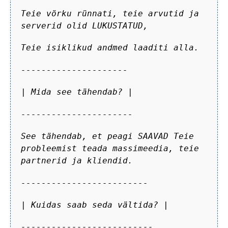
Teie võrku rünnati, teie arvutid ja
serverid olid LUKUSTATUD,
Teie isiklikud andmed laaditi alla.
---------------------
| Mida see tähendab? |
----------------------
See tähendab, et peagi SAAVAD Teie
probleemist teada massimeedia, teie
partnerid ja kliendid.
-------------------------
| Kuidas saab seda vältida? |
--------------------------