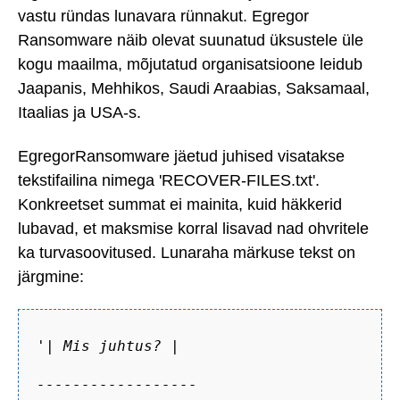
vastu ründas lunavara rünnakut. Egregor
Ransomware näib olevat suunatud üksustele üle
kogu maailma, mõjutatud organisatsioone leidub
Jaapanis, Mehhikos, Saudi Araabias, Saksamaal,
Itaalias ja USA-s.
EgregorRansomware jäetud juhised visatakse
tekstifailina nimega 'RECOVER-FILES.txt'.
Konkreetset summat ei mainita, kuid häkkerid
lubavad, et maksmise korral lisavad nad ohvritele
ka turvasoovitused. Lunaraha märkuse tekst on
järgmine:
'| Mis juhtus? |
------------------