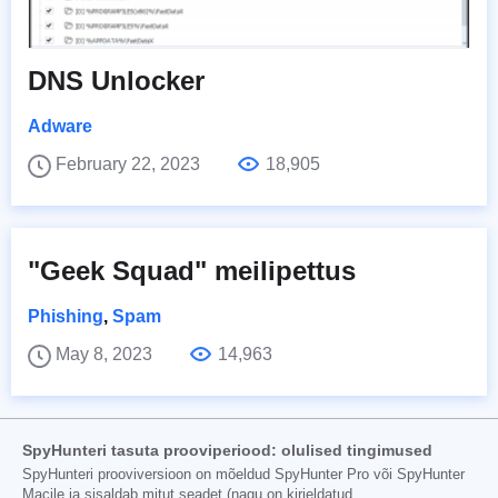
DNS Unlocker
Adware
February 22, 2023
18,905
"Geek Squad" meilipettus
Phishing
,
Spam
May 8, 2023
14,963
SpyHunteri tasuta prooviperiood: olulised tingimused
SpyHunteri prooviversioon on mõeldud SpyHunter Pro või SpyHunter
Macile ja sisaldab mitut seadet (nagu on kirjeldatud