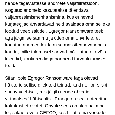
nende tegevustesse andmete väljafiltratsioon.
Kogutud andmeid kasutatakse täiendava
väljapressimismehhanismina, kus erinevad
kurjategijad ähvardavad neid avaldada oma selleks
loodud veebisaitidel. Egregor Ransomware teeb
aga järgmise sammu ja ütleb oma ohvritele, et
kogutud andmed lekitatakse massiteabevahendite
kaudu, mille tulemusel saavad mõjutatud ettevõtte
kliendid, konkurendid ja partnerid turvarikkumisest
teada.
Siiani pole Egregor Ransomware taga olevad
häkkerid selliseid lekkeid teinud, kuid neil on siiski
sügav veebisait, mis jälgib nende ohvreid
virtuaalses "häbisaalis". Praegu on seal noteeritud
kolmteist ettevõtet. Ohvrite seas on ülemaailmne
logistikaettevõte GEFCO, kes hiljuti oma võrkude