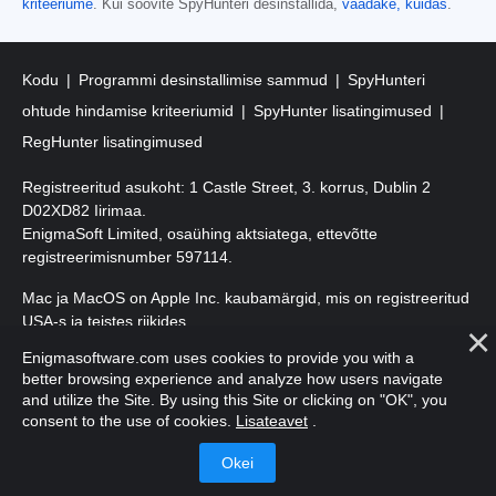
kriteeriume
. Kui soovite SpyHunteri desinstallida,
vaadake, kuidas
.
Kodu
Programmi desinstallimise sammud
SpyHunteri
ohtude hindamise kriteeriumid
SpyHunter lisatingimused
RegHunter lisatingimused
Registreeritud asukoht: 1 Castle Street, 3. korrus, Dublin 2
D02XD82 Iirimaa.
EnigmaSoft Limited, osaühing aktsiatega, ettevõtte
registreerimisnumber 597114.
Mac ja MacOS on Apple Inc. kaubamärgid, mis on registreeritud
USA-s ja teistes riikides.
Enigmasoftware.com uses cookies to provide you with a
Autoriõigus 2016-2026. EnigmaSoft Ltd. Kõik õigused kaitstud.
better browsing experience and analyze how users navigate
and utilize the Site. By using this Site or clicking on "OK", you
consent to the use of cookies.
Lisateavet
.