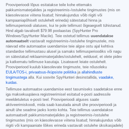
Prooviperioodi lõpus esitatakse teile kohe ettemaks
pakkumismaterjalides ja registreerimis-/ostulehe tingimustes (mis on
käesolevasse viitena lisatud; hinnakujundus võib riigiti või
kampaaniapõhiselt ostulehelt erineda) sätestatud hinna ja
tellimusperioodi ulatuses, kui te pole tellimust õigeaegselt tühistanud.
Hind algab tavaliselt
$79.98
poolaastas (SpyHunter Pro
Windows/SpyHunter Macile). Teie ostetud tellimus
uuendatakse
automaatselt
vastavalt registreerimis-/ostulehe tingimustele, mis
näevad ette automaatse uuendamise teie algse ostu ajal kehtiva
standardse tellimustasu alusel ja samaks tellimusperioodiks või nagu
on sätestatud reklaamimaterjalides/ostulehelt, eeldusel, et olete pidev
ja katkematu tellimuse kasutaja. Lisateavet leiate ostulehelt.
Prooviperiood kuulub käesolevate tingimuste, teie nõusoleku
EULA/TOS-i,
privaatsus-/küpsiste poliitika
ja
allahindluste
tingimustega
alla. Kui soovite SpyHunteri desinstallida,
vaadake,
kuidas
.
Tellimuse automaatse uuendamise eest tasumiseks saadetakse enne
iga maksekuupäeva registreerimisel esitatud e-posti aadressile
meeldetuletus e-posti teel. Prooviperioodi alguses saate
aktiveerimiskoodi, mida saab kasutada ainult ühe prooviperioodi ja
ainult ühe seadme jaoks konto kohta. Teie tellimus uuendatakse
automaatselt pakkumismaterjalides ja registreerimis-/ostulehe
tingimustes (mis on käesolevasse viitena lisatud; hinnakujundus võib
riigiti või kampaaniate lõikes erineda vastavalt ostulehe üksikasjadele)