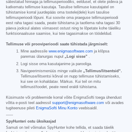
sätestatud hinnaga ja tellimusperioodiks, eeldusel, et olete pideva ja
katkematu tellimuse kasutaja. Tasulise tellimuse kasutajatel on
tühistamise korral juurdepääs oma tootele(dele) kuni tasulise
tellimusperioodi lõpuni. Kui soovite oma praeguse tellimusperioodi
eest raha tagasi saada, peate tühistama ja taotlema raha tagasi 30
päeva jooksul alates viimasest ostust ning te lõpetate kohe täieliku
funktsionaalsuse saamise, kui teie tagasimakse on töödeldud.
Tellimuse või prooviperioodi saate tühistada järgmiselt:
Mine aadressile
www.enigmasoftware.com
ja klõpsa
paremas ülanurgas nupul
„Logi sisse”
.
Logi sisse oma kasutajanime ja parooliga.
Navigeerimismenüüs minge valikule
„Tellimus/litsentsid“.
Tellimuse/litsentsi kõrval on nupp tellimuse tühistamiseks,
kui see on kohaldatav. Märkus. Kui teil on mitu
tellimust/toodet, peate need eraldi tühistama.
Küsimuste või probleemide korral võite EnigmaSofti toega ühendust
võtta e-posti teel aadressil
support@enigmasoftware.com
või avades
tugiteenuse pileti
EnigmaSofti Minu Konto
veebisaidil.
------
SpyHunteri ostu üksikasjad
Samuti on teil võimalus SpyHunter kohe tellida, et saada täielik