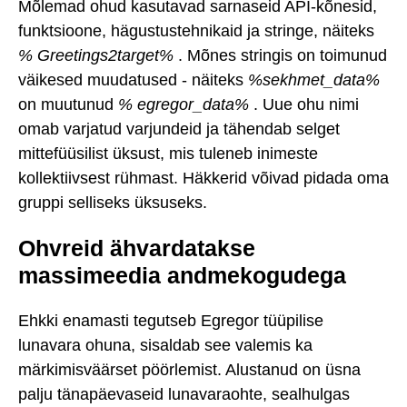
Mõlemad ohud kasutavad sarnaseid API-kõnesid,
funktsioone, hägustustehnikaid ja stringe, näiteks
% Greetings2target%
. Mõnes stringis on toimunud
väikesed muudatused - näiteks
%sekhmet_data%
on muutunud
% egregor_data%
. Uue ohu nimi
omab varjatud varjundeid ja tähendab selget
mittefüüsilist üksust, mis tuleneb inimeste
kollektiivsest rühmast. Häkkerid võivad pidada oma
gruppi selliseks üksuseks.
Ohvreid ähvardatakse
massimeedia andmekogudega
Ehkki enamasti tegutseb Egregor tüüpilise
lunavara ohuna, sisaldab see valemis ka
märkimisväärset pöörlemist. Alustanud on üsna
palju tänapäevaseid lunavaraohte, sealhulgas