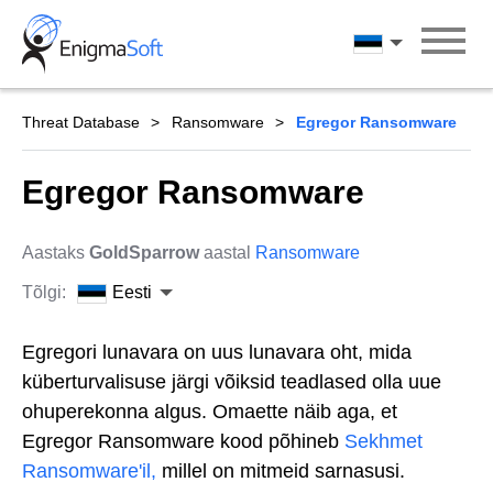
Skip
to
Eesti
content
Threat Database
Ransomware
Egregor Ransomware
Egregor Ransomware
Aastaks
GoldSparrow
aastal
Ransomware
Tõlgi:
Eesti
Egregori lunavara on uus lunavara oht, mida
küberturvalisuse järgi võiksid teadlased olla uue
ohuperekonna algus. Omaette näib aga, et
Egregor Ransomware kood põhineb
Sekhmet
Ransomware'il,
millel on mitmeid sarnasusi.