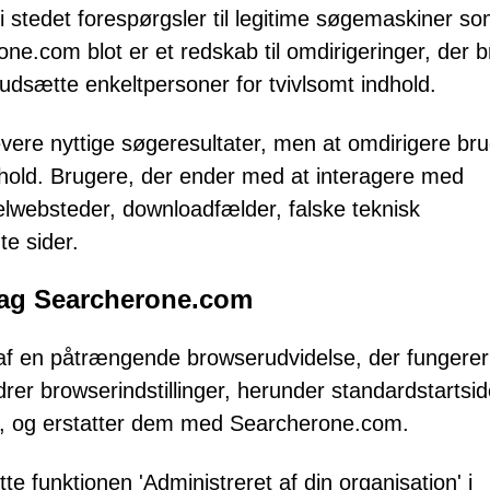
i stedet forespørgsler til legitime søgemaskiner s
ne.com blot er et redskab til omdirigeringer, der 
t udsætte enkeltpersoner for tvivlsomt indhold.
vere nyttige søgeresultater, men at omdirigere br
ndhold. Brugere, der ender med at interagere med
ndelwebsteder, downloadfælder, falske teknisk
te sider.
 bag Searcherone.com
f en påtrængende browserudvidelse, der fungere
er browserindstillinger, herunder standardstartsid
e, og erstatter dem med Searcherone.com.
te funktionen 'Administreret af din organisation' i