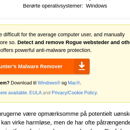
Berørte operativsystemer:
Windows
 difficult for the average computer user, and manually
more so.
Detect and remove
Rogue websteder
and oth
ffers powerful anti-malware protection.
nter’s Malware Remover
stem?
Download til
Windows®
og
Mac®
.
ere available.
EULA
and
Privacy/Cookie Policy
.
al brugerne være opmærksomme på potentielt uøns
kan virke harmløse, men de har ofte påtrængend