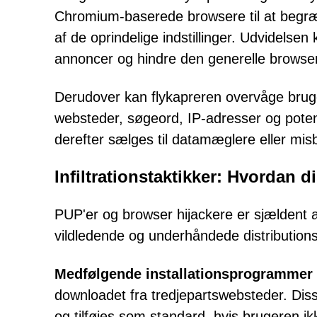
Chromium-baserede browsere til at begræ
af de oprindelige indstillinger. Udvidels
annoncer og hindre den generelle browserf
Derudover kan flykapreren overvåge bruge
websteder, søgeord, IP-adresser og poten
derefter sælges til datamæglere eller misb
Infiltrationstaktikker: Hvordan 
PUP'er og browser hijackere er sjældent 
vildledende og underhåndede distributions
Medfølgende installationsprogrammer
downloadet fra tredjepartswebsteder. Diss
og tilføjes som standard, hvis brugeren ik