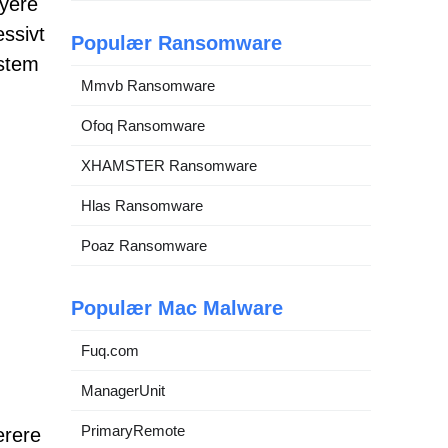
nyere
ssivt
Populær Ransomware
ystem
Mmvb Ransomware
Ofoq Ransomware
XHAMSTER Ransomware
Hlas Ransomware
Poaz Ransomware
Populær Mac Malware
Fuq.com
ManagerUnit
PrimaryRemote
erere