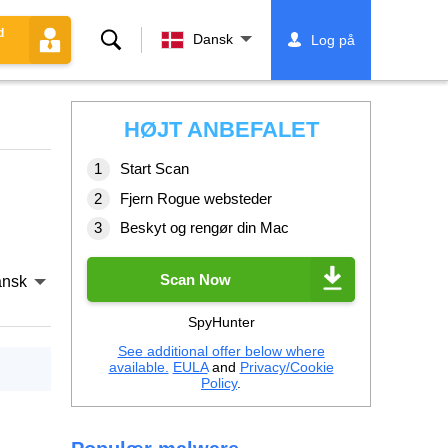
d
Søg
Dansk
Log på
HØJT ANBEFALET
Start Scan
Fjern Rogue websteder
Beskyt og rengør din Mac
Scan Now
nsk
SpyHunter
See additional offer below where
available.
EULA
and
Privacy/Cookie
Policy
.