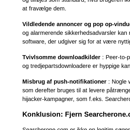
at fravælge dem.
Vildledende annoncer og pop op-vindu
og alarmerende sikkerhedsadvarsler kan nar
software, der udgiver sig for at være nytt
Tvivlsomme downloadkilder
: Peer-to-p
og tredjepartsdownloadere er hyppige kan
Misbrug af push-notifikationer
: Nogle w
som derefter bruges til at levere påtrænge
hijacker-kampagner, som f.eks. Searche
Konklusion: Fjern Searcherone.c
Searcherone.com er ikke en legitim søge