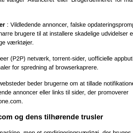
er
: Vildledende annoncer, falske opdateringsprom
re brugere til at installere skadelige udvidelser el
ige værktøjer.
eer (P2P) netværk, torrent-sider, uofficielle appbut
aler for spredning af browserkaprere.
ebsteder beder brugerne om at tillade notifikation
nde annoncer eller links til sider, der promoverer
rone.com.
om og dens tilhørende trusler
maskine, men et omdirigeringsværktøj, der bruges 