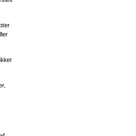
pter
ler
ikker
er,
af