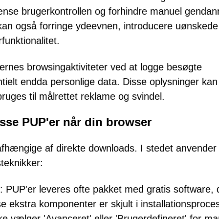
nse brugerkontrollen og forhindre manuel gendan
en kan også forringe ydeevnen, introducere uønskede
unktionalitet.
rnes browsingaktiviteter ved at logge besøgte
tielt endda personlige data. Disse oplysninger kan
ruges til målrettet reklame og svindel.
disse PUP'er når din browser
afhængige af direkte downloads. I stedet anvender
teknikker:
: PUP'er leveres ofte pakket med gratis software, 
e ekstra komponenter er skjult i installationsproce
ke vælger 'Avanceret' eller 'Brugerdefineret' for ma