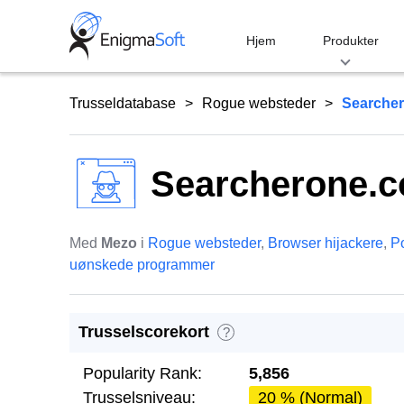
Skip
to
Hjem
Produkter
content
Trusseldatabase
Rogue websteder
Searche
Searcherone.
Med
Mezo
i
Rogue websteder
,
Browser hijackere
,
Po
uønskede programmer
Trusselscorekort
?
Popularity Rank:
5,856
Trusselsniveau:
20 % (Normal)