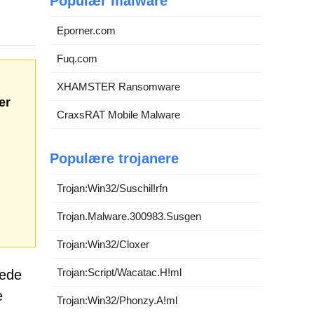
Populær malware
Eporner.com
Fuq.com
XHAMSTER Ransomware
er
CraxsRAT Mobile Malware
Populære trojanere
Trojan:Win32/Suschil!rfn
Trojan.Malware.300983.Susgen
Trojan:Win32/Cloxer
Trojan:Script/Wacatac.H!ml
kede
e
Trojan:Win32/Phonzy.A!ml