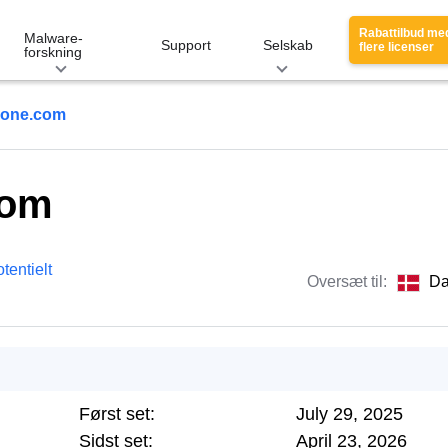
Rabattilbud me
Malware-
Support
Selskab
flere licenser
forskning
rone.com
com
tentielt
Oversæt til:
Da
Først set:
July 29, 2025
Sidst set:
April 23, 2026