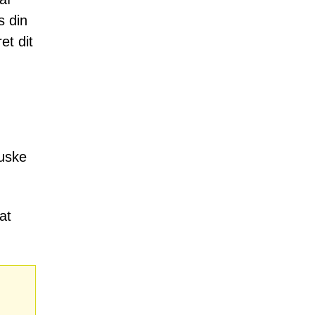
s din
et dit
huske
at