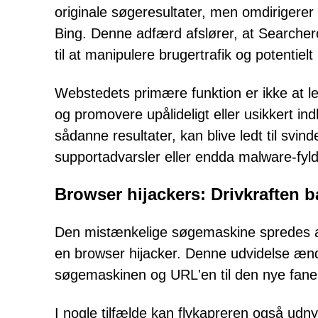
originale søgeresultater, men omdirigerer 
Bing. Denne adfærd afslører, at Searchero
til at manipulere brugertrafik og potentiel
Webstedets primære funktion er ikke at le
og promovere upålideligt eller usikkert i
sådanne resultater, kan blive ledt til svi
supportadvarsler eller endda malware-fyld
Browser hijackers: Drivkraften
Den mistænkelige søgemaskine spredes a
en browser hijacker. Denne udvidelse ændr
søgemaskinen og URL'en til den nye fan
I nogle tilfælde kan flykapreren også udnyt