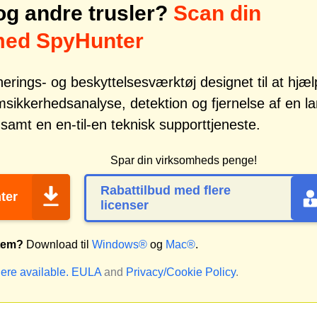
g andre trusler?
Scan din
 med SpyHunter
erings- og beskyttelsesværktøj designet til at hjæ
kkerhedsanalyse, detektion og fjernelse af en l
samt en en-til-en teknisk supporttjeneste.
Spar din virksomheds penge!
Rabattilbud med flere
ter
licenser
stem?
Download til
Windows®
og
Mac®
.
ere available.
EULA
and
Privacy/Cookie Policy
.