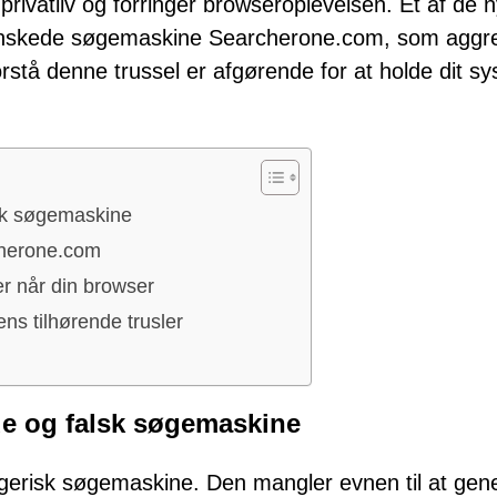
privatliv og forringer browseroplevelsen. Et af de 
ønskede søgemaskine Searcherone.com, som aggre
forstå denne trussel er afgørende for at holde dit s
sk søgemaskine
cherone.com
er når din browser
s tilhørende trusler
e og falsk søgemaskine
erisk søgemaskine. Den mangler evnen til at gen