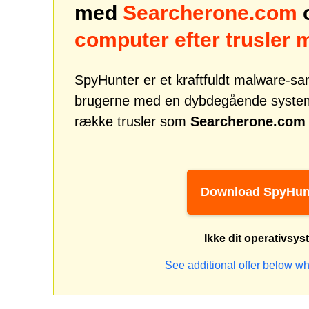
med
Searcherone.com
o
computer efter trusler
SpyHunter er et kraftfuldt malware-san
brugerne med en dybdegående systemsi
række trusler som
Searcherone.com
Download SpyHun
Ikke dit operativsy
See additional offer below wh