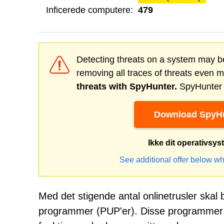
Inficerede computere:
479
Detecting threats on a system may be
removing all traces of threats even 
threats with SpyHunter.
SpyHunter o
Download SpyHu
Ikke dit operativsy
See additional offer below wh
Med det stigende antal onlinetrusler sk
programmer (PUP'er). Disse programmer 