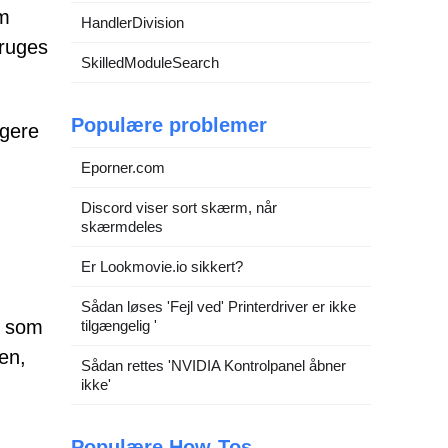
om
HandlerDivision
bruges
SkilledModuleSearch
Populære problemer
ugere
Eporner.com
Discord viser sort skærm, når
skærmdeles
Er Lookmovie.io sikkert?
Sådan løses 'Fejl ved' Printerdriver er ikke
r som
tilgængelig '
en,
Sådan rettes 'NVIDIA Kontrolpanel åbner
ikke'
Populære How-Tos