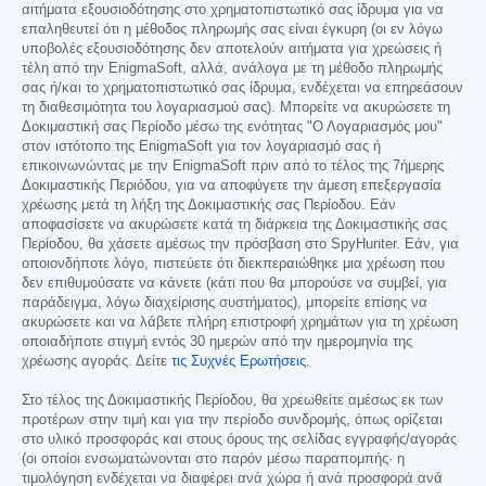
αιτήματα εξουσιοδότησης στο χρηματοπιστωτικό σας ίδρυμα για να
επαληθευτεί ότι η μέθοδος πληρωμής σας είναι έγκυρη (οι εν λόγω
υποβολές εξουσιοδότησης δεν αποτελούν αιτήματα για χρεώσεις ή
τέλη από την EnigmaSoft, αλλά, ανάλογα με τη μέθοδο πληρωμής
σας ή/και το χρηματοπιστωτικό σας ίδρυμα, ενδέχεται να επηρεάσουν
τη διαθεσιμότητα του λογαριασμού σας). Μπορείτε να ακυρώσετε τη
Δοκιμαστική σας Περίοδο μέσω της ενότητας "Ο Λογαριασμός μου"
στον ιστότοπο της EnigmaSoft για τον λογαριασμό σας ή
επικοινωνώντας με την EnigmaSoft πριν από το τέλος της 7ήμερης
Δοκιμαστικής Περιόδου, για να αποφύγετε την άμεση επεξεργασία
χρέωσης μετά τη λήξη της Δοκιμαστικής σας Περίοδου. Εάν
αποφασίσετε να ακυρώσετε κατά τη διάρκεια της Δοκιμαστικής σας
Περίοδου, θα χάσετε αμέσως την πρόσβαση στο SpyHunter. Εάν, για
οποιονδήποτε λόγο, πιστεύετε ότι διεκπεραιώθηκε μια χρέωση που
δεν επιθυμούσατε να κάνετε (κάτι που θα μπορούσε να συμβεί, για
παράδειγμα, λόγω διαχείρισης συστήματος), μπορείτε επίσης να
ακυρώσετε και να λάβετε πλήρη επιστροφή χρημάτων για τη χρέωση
οποιαδήποτε στιγμή εντός 30 ημερών από την ημερομηνία της
χρέωσης αγοράς. Δείτε
τις Συχνές Ερωτήσεις
.
Στο τέλος της Δοκιμαστικής Περίοδου, θα χρεωθείτε αμέσως εκ των
προτέρων στην τιμή και για την περίοδο συνδρομής, όπως ορίζεται
στο υλικό προσφοράς και στους όρους της σελίδας εγγραφής/αγοράς
(οι οποίοι ενσωματώνονται στο παρόν μέσω παραπομπής· η
τιμολόγηση ενδέχεται να διαφέρει ανά χώρα ή ανά προσφορά ανά