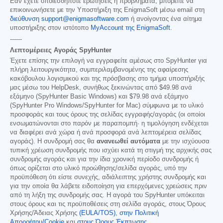
Εάν έχετε οποιεσδήποτε ερωτήσεις ή προβλήματα, μπορείτε να
επικοινωνήσετε με την Υποστήριξη της EnigmaSoft μέσω email στη
διεύθυνση support@enigmasoftware.com
ή ανοίγοντας ένα αίτημα
υποστήριξης στον ιστότοπο
MyAccount της EnigmaSoft
.
------
Λεπτομέρειες Αγοράς SpyHunter
Έχετε επίσης την επιλογή να εγγραφείτε αμέσως στο SpyHunter για
πλήρη λειτουργικότητα, συμπεριλαμβανομένης της αφαίρεσης
κακόβουλου λογισμικού και της πρόσβασης στο τμήμα υποστήριξής
μας μέσω του HelpDesk, συνήθως ξεκινώντας από
$49.98
ανά
εξάμηνο (SpyHunter Basic Windows) και
$79.98
ανά εξάμηνο
(SpyHunter Pro Windows/SpyHunter for Mac) σύμφωνα με το υλικό
προσφοράς και τους όρους της σελίδας εγγραφής/αγοράς (οι οποίοι
ενσωματώνονται στο παρόν με παραπομπή· η τιμολόγηση ενδέχεται
να διαφέρει ανά χώρα ή ανά προσφορά ανά λεπτομέρεια σελίδας
αγοράς). Η συνδρομή σας θα
ανανεωθεί αυτόματα
με την ισχύουσα
τυπική χρέωση συνδρομής που ισχύει κατά τη στιγμή της αρχικής σας
συνδρομής αγοράς και για την ίδια χρονική περίοδο συνδρομής ή
όπως ορίζεται στο υλικό προώθησης/σελίδα αγοράς, υπό την
προϋπόθεση ότι είστε συνεχής, αδιάλειπτης χρήστης συνδρομής και
για την οποία θα λάβετε ειδοποίηση για επερχόμενες χρεώσεις πριν
από τη λήξη της συνδρομής σας. Η αγορά του SpyHunter υπόκειται
στους όρους και τις προϋποθέσεις στη σελίδα αγοράς, στους Όρους
Χρήσης/Άδειας Χρήσης
(EULA/TOS)
,
στην Πολιτική
Απορρήτου/Cookie
και
στους Όρους Έκπτωσης
.