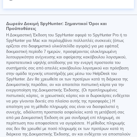
Δωρεάν Δοκιμή SpyHunter: Σημαντικοί Όροι και
Προϋποθέσεις
Η Δοκιμαστική Έκδοση του SpyHunter αφορά το SpyHunter Pro ή το
SpyHunter για Mac και περιλαμβάνει πολλαπλές συσκευές (όπως
ορίζεται στο διαφημιστικό υλικό/σελίδα αγοράς) για μια εφάπαξ
δοκιμαστική περίοδο 7 ημερών, προσφέροντας ολοκληρωμένη
λειτουργικότητα ανίχνευσης και αφαίρεσης κακόβουλου λογισμικού,
προστατευτικά υψηλής απόδοσης για την ενεργή προστασία του
συστήματός σας από απειλές κακόβουλου λογισμικού και πρόσβαση
στην ομάδα τεχνικής υποστήριξής μας μέσω του HelpDesk του
SpyHunter. Δεν θα χρεωθείτε εκ των προτέρων κατά τη διάρκεια της
Δοκιμαστικής περιόδου, αν και απαιτείται πιστωτική κάρτα για την
ενεργοποίηση της Δοκιμαστικής Έκδοσης. (Οι προπληρωμένες
πιστωτικές κάρτες, οι χρεωστικές κάρτες και οι δωροκάρτες ενδέχεται
να μην γίνονται δεκτές στο πλαίσιο αυτής της προσφοράς.) Η
απαίτηση για τη μέθοδο πληρωμής σας είναι να διασφαλιστεί η
συνεχής, αδιάλειπτη προστασία ασφαλείας κατά τη μετάβασή σας
από μια Δοκιμαστική Έκδοση σε μια συνδρομή επί πληρωμή, σε
περίπτωση που αποφασίσετε να αγοράσετε. Η μέθοδος πληρωμής
σας δεν θα χρεωθεί με ποσό πληρωμής εκ των προτέρων κατά τη
διάρκεια της Δοκιμαστικής Έκδοσης, αν και ενδέχεται να αποσταλούν