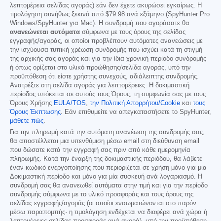
λεπτομέρεια σελίδας αγοράς) εάν δεν έχετε ακυρώσει εγκαίρως. Η
τιμολόγηση συνήθως ξεκινά από
$79.98
ανά εξάμηνο (SpyHunter Pro
Windows/SpyHunter για Mac). Η συνδρομή που αγοράσατε θα
ανανεώνεται αυτόματα
σύμφωνα με τους όρους της σελίδας
εγγραφής/αγοράς, οι οποίοι προβλέπουν αυτόματες ανανεώσεις με
την ισχύουσα τυπική χρέωση συνδρομής που ισχύει κατά τη στιγμή
της αρχικής σας αγοράς και για την ίδια χρονική περίοδο συνδρομής
ή όπως ορίζεται στο υλικό προώθησης/σελίδα αγοράς, υπό την
προϋπόθεση ότι είστε χρήστης συνεχούς, αδιάλειπτης συνδρομής.
Ανατρέξτε στη σελίδα αγοράς για λεπτομέρειες. Η δοκιμαστική
περίοδος υπόκειται σε αυτούς τους Όρους, τη συμφωνία σας με τους
Όρους Χρήσης
EULA/TOS
,
την Πολιτική Απορρήτου/Cookie
και
τους
Όρους Έκπτωσης
. Εάν επιθυμείτε να απεγκαταστήσετε το SpyHunter,
μάθετε πώς
.
Για την πληρωμή κατά την αυτόματη ανανέωση της συνδρομής σας,
θα αποστέλλεται μια υπενθύμιση μέσω email στη διεύθυνση email
που δώσατε κατά την εγγραφή σας πριν από κάθε ημερομηνία
πληρωμής. Κατά την έναρξη της δοκιμαστικής περιόδου, θα λάβετε
έναν κωδικό ενεργοποίησης που περιορίζεται σε χρήση μόνο για μία
Δοκιμαστική περίοδο και μόνο για μία συσκευή ανά λογαριασμό. Η
συνδρομή σας θα ανανεωθεί αυτόματα στην τιμή και για την περίοδο
συνδρομής σύμφωνα με το υλικό προσφοράς και τους όρους της
σελίδας εγγραφής/αγοράς (οι οποίοι ενσωματώνονται στο παρόν
μέσω παραπομπής· η τιμολόγηση ενδέχεται να διαφέρει ανά χώρα ή
λεπτομέρειες σελίδας προσφοράς ανά αγορά), υπό την προϋπόθεση