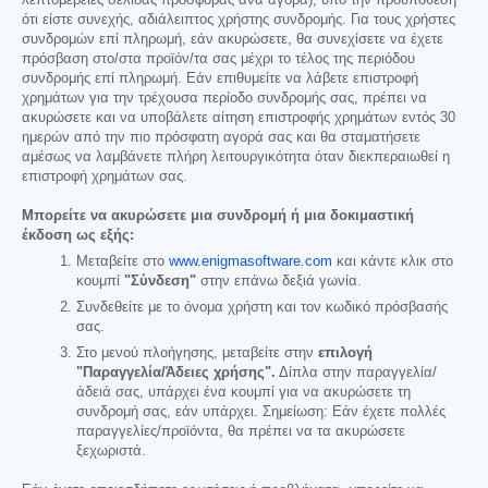
ότι είστε συνεχής, αδιάλειπτος χρήστης συνδρομής. Για τους χρήστες
συνδρομών επί πληρωμή, εάν ακυρώσετε, θα συνεχίσετε να έχετε
πρόσβαση στο/στα προϊόν/τα σας μέχρι το τέλος της περιόδου
συνδρομής επί πληρωμή. Εάν επιθυμείτε να λάβετε επιστροφή
χρημάτων για την τρέχουσα περίοδο συνδρομής σας, πρέπει να
ακυρώσετε και να υποβάλετε αίτηση επιστροφής χρημάτων εντός 30
ημερών από την πιο πρόσφατη αγορά σας και θα σταματήσετε
αμέσως να λαμβάνετε πλήρη λειτουργικότητα όταν διεκπεραιωθεί η
επιστροφή χρημάτων σας.
Μπορείτε να ακυρώσετε μια συνδρομή ή μια δοκιμαστική
έκδοση ως εξής:
Μεταβείτε στο
www.enigmasoftware.com
και κάντε κλικ στο
κουμπί
"Σύνδεση"
στην επάνω δεξιά γωνία.
Συνδεθείτε με το όνομα χρήστη και τον κωδικό πρόσβασής
σας.
Στο μενού πλοήγησης, μεταβείτε στην
επιλογή
"Παραγγελία/Άδειες χρήσης".
Δίπλα στην παραγγελία/
άδειά σας, υπάρχει ένα κουμπί για να ακυρώσετε τη
συνδρομή σας, εάν υπάρχει. Σημείωση: Εάν έχετε πολλές
παραγγελίες/προϊόντα, θα πρέπει να τα ακυρώσετε
ξεχωριστά.