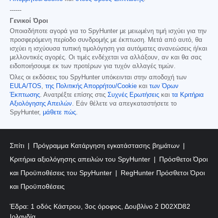
------
Γενικοί Όροι
Οποιαδήποτε αγορά για το SpyHunter με μειωμένη τιμή ισχύει για την
προσφερόμενη περίοδο συνδρομής με έκπτωση. Μετά από αυτό, θα
ισχύει η ισχύουσα τυπική τιμολόγηση για αυτόματες ανανεώσεις ή/και
μελλοντικές αγορές. Οι τιμές ενδέχεται να αλλάξουν, αν και θα σας
ειδοποιήσουμε εκ των προτέρων για τυχόν αλλαγές τιμών.
Όλες οι εκδόσεις του SpyHunter υπόκεινται στην αποδοχή των
EULA/TOS
,
της Πολιτικής Απορρήτου/Cookie
και
των Όρων
Έκπτωσης
. Ανατρέξτε επίσης στις
Συχνές Ερωτήσεις
και
τα Κριτήρια
Αξιολόγησης Απειλών
. Εάν θέλετε να απεγκαταστήσετε το
SpyHunter,
μάθετε πώς
.
Σπίτι
Πρόγραμμα Κατάργηση εγκατάστασης βημάτων
Κριτήρια αξιολόγησης απειλών του SpyHunter
Πρόσθετοι Όροι
και Προϋποθέσεις του SpyHunter
RegHunter Πρόσθετοι Όροι
και Προϋποθέσεις
Έδρα: 1 οδός Κάστρου, 3ος όροφος, Δουβλίνο 2 D02XD82
Ιρλανδία.