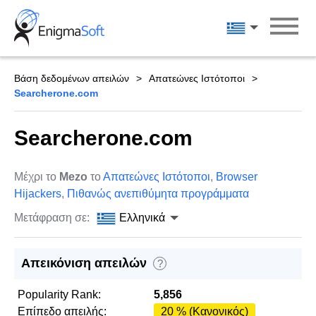
Skip
to
Ελληνικά
content
Βάση δεδομένων απειλών
Απατεώνες Ιστότοποι
Searcherone.com
Searcherone.com
Μέχρι το
Mezo
το
Απατεώνες Ιστότοποι
,
Browser
Hijackers
,
Πιθανώς ανεπιθύμητα προγράμματα
Μετάφραση σε:
Ελληνικά
Απεικόνιση απειλών
?
Popularity Rank:
5,856
Επίπεδο απειλής:
20 % (Κανονικός)