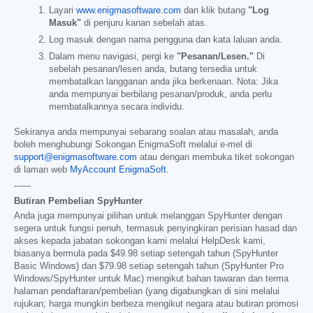
Layari
www.enigmasoftware.com
dan klik butang
"Log
Masuk"
di penjuru kanan sebelah atas.
Log masuk dengan nama pengguna dan kata laluan anda.
Dalam menu navigasi, pergi ke
"Pesanan/Lesen."
Di
sebelah pesanan/lesen anda, butang tersedia untuk
membatalkan langganan anda jika berkenaan. Nota: Jika
anda mempunyai berbilang pesanan/produk, anda perlu
membatalkannya secara individu.
Sekiranya anda mempunyai sebarang soalan atau masalah, anda
boleh menghubungi Sokongan EnigmaSoft melalui e-mel di
support@enigmasoftware.com
atau dengan membuka tiket sokongan
di laman web
MyAccount EnigmaSoft
.
------
Butiran Pembelian SpyHunter
Anda juga mempunyai pilihan untuk melanggan SpyHunter dengan
segera untuk fungsi penuh, termasuk penyingkiran perisian hasad dan
akses kepada jabatan sokongan kami melalui HelpDesk kami,
biasanya bermula pada
$49.98
setiap setengah tahun (SpyHunter
Basic Windows) dan
$79.98
setiap setengah tahun (SpyHunter Pro
Windows/SpyHunter untuk Mac) mengikut bahan tawaran dan terma
halaman pendaftaran/pembelian (yang digabungkan di sini melalui
rujukan; harga mungkin berbeza mengikut negara atau butiran promosi