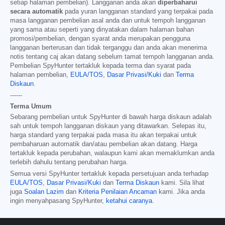
setiap halaman pembelian). Langganan anda akan
diperbaharui
secara automatik
pada yuran langganan standard yang terpakai pada
masa langganan pembelian asal anda dan untuk tempoh langganan
yang sama atau seperti yang dinyatakan dalam halaman bahan
promosi/pembelian, dengan syarat anda merupakan pengguna
langganan berterusan dan tidak terganggu dan anda akan menerima
notis tentang caj akan datang sebelum tamat tempoh langganan anda.
Pembelian SpyHunter tertakluk kepada terma dan syarat pada
halaman pembelian,
EULA/TOS
,
Dasar Privasi/Kuki
dan
Terma
Diskaun
.
------
Terma Umum
Sebarang pembelian untuk SpyHunter di bawah harga diskaun adalah
sah untuk tempoh langganan diskaun yang ditawarkan. Selepas itu,
harga standard yang terpakai pada masa itu akan terpakai untuk
pembaharuan automatik dan/atau pembelian akan datang. Harga
tertakluk kepada perubahan, walaupun kami akan memaklumkan anda
terlebih dahulu tentang perubahan harga.
Semua versi SpyHunter tertakluk kepada persetujuan anda terhadap
EULA/TOS
,
Dasar Privasi/Kuki
dan
Terma Diskaun
kami. Sila lihat
juga
Soalan Lazim
dan
Kriteria Penilaian Ancaman
kami. Jika anda
ingin menyahpasang SpyHunter,
ketahui caranya
.