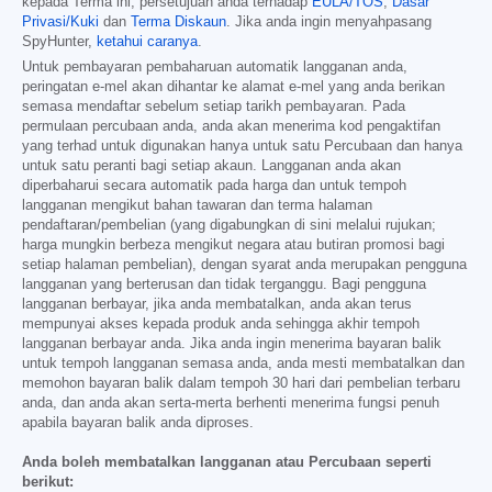
kepada Terma ini, persetujuan anda terhadap
EULA/TOS
,
Dasar
Privasi/Kuki
dan
Terma Diskaun
. Jika anda ingin menyahpasang
SpyHunter,
ketahui caranya
.
Untuk pembayaran pembaharuan automatik langganan anda,
peringatan e-mel akan dihantar ke alamat e-mel yang anda berikan
semasa mendaftar sebelum setiap tarikh pembayaran. Pada
permulaan percubaan anda, anda akan menerima kod pengaktifan
yang terhad untuk digunakan hanya untuk satu Percubaan dan hanya
untuk satu peranti bagi setiap akaun. Langganan anda akan
diperbaharui secara automatik pada harga dan untuk tempoh
langganan mengikut bahan tawaran dan terma halaman
pendaftaran/pembelian (yang digabungkan di sini melalui rujukan;
harga mungkin berbeza mengikut negara atau butiran promosi bagi
setiap halaman pembelian), dengan syarat anda merupakan pengguna
langganan yang berterusan dan tidak terganggu. Bagi pengguna
langganan berbayar, jika anda membatalkan, anda akan terus
mempunyai akses kepada produk anda sehingga akhir tempoh
langganan berbayar anda. Jika anda ingin menerima bayaran balik
untuk tempoh langganan semasa anda, anda mesti membatalkan dan
memohon bayaran balik dalam tempoh 30 hari dari pembelian terbaru
anda, dan anda akan serta-merta berhenti menerima fungsi penuh
apabila bayaran balik anda diproses.
Anda boleh membatalkan langganan atau Percubaan seperti
berikut: