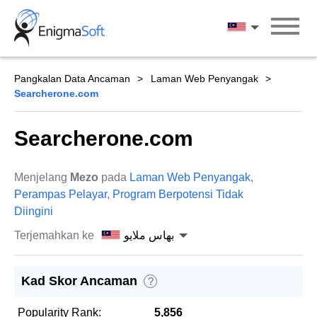
Skip
to
بهاس ملايو
content
Pangkalan Data Ancaman
Laman Web Penyangak
Searcherone.com
Searcherone.com
Menjelang
Mezo
pada
Laman Web Penyangak
,
Perampas Pelayar
,
Program Berpotensi Tidak
Diingini
Terjemahkan ke
بهاس ملايو
Kad Skor Ancaman
?
Popularity Rank:
5,856