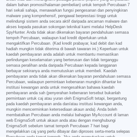
dalam bahan promosi/halaman pembelian) untuk tempoh Percubaan 7
hari sekali sahaja, menawarkan fungsi pengesanan dan penyingkiran
malware yang komprehensif, pengawal berprestasi tinggi untuk
melindungi sistem anda secara aktif daripada ancaman malware dan
akses kepada pasukan sokongan teknikal kami melalui HelpDesk
SpyHunter. Anda tidak akan dikenakan bayaran pendahuluan semasa
tempoh Percubaan, walaupun kad kredit diperlukan untuk
mengaktifkan Percubaan. (Kad kredit prabayar, kad debit dan kad
hadiah mungkin tidak diterima di bawah tawaran ini.) Keperluan untuk
kaedah pembayaran anda adalah untuk membantu memastikan
perlindungan keselamatan yang berterusan dan tidak terganggu
semasa peralihan anda daripada Percubaan kepada langganan
berbayar sekiranya anda memutuskan untuk membeli. Kaedah
pembayaran anda tidak akan dikenakan bayaran pendahuluan semasa
Percubaan, walaupun permintaan kebenaran mungkin dihantar ke
institusi kewangan anda untuk mengesahkan bahawa kaedah
pembayaran anda sah (penyerahan kebenaran tersebut bukanlah
permintaan untuk caj atau yuran oleh EnigmaSoft tetapi, bergantung
pada kaedah pembayaran anda dan/atau institusi kewangan anda,
mungkin mencerminkan ketersediaan akaun anda). Anda boleh
membatalkan Percubaan anda melalui bahagian MyAccount di laman
web EnigmaSoft untuk akaun anda atau dengan menghubungi
EnigmaSoft sebelum tamat tempoh Percubaan 7 hari bagi
mengelakkan caj yang perlu dibayar dan diproses serta-merta selepas
Percubaan anda tamat tempoh. Jika anda memutuskan untuk