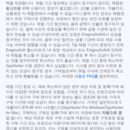
택을 제공합니다. 체험 기간 동안에는 요금이 청구되지 않지만, 체험판
활성화를 위해 신용카드 정보가 필요합니다. (선불 신용카드, 직불카드,
상품권은 이 체험판에서 사용할 수 없습니다.) 결제 수단 정보는 체험판
에서 유료 구독으로 전환하는 과정에서 중단 없는 보안 보호를 보장하
기 위한 것입니다. 체험 기간 동안에는 결제 금액이 선불로 청구되지 않
습니다. 단, 결제 수단의 유효성을 확인하기 위해 금융 기관에 승인 요
청이 전송될 수 있습니다(이러한 승인 요청은 EnigmaSoft에서 요금을
청구하는 것이 아니며, 결제 수단 및/또는 금융 기관에 따라 계정 사용
가능 여부에 영향을 미칠 수 있습니다). 7일 체험 기간이 종료되기 전에
EnigmaSoft 웹사이트의 '내 계정' 섹션에서 또는 EnigmaSoft에 연락하
여 체험을 취소할 수 있습니다. 체험 기간 종료 후 즉시 요금이 청구되
는 것을 방지하려면 취소하는 것이 좋습니다. 체험 기간 중에 취소하면
SpyHunter 이용 권한이 즉시 상실됩니다. 시스템 관리 등의 이유로 원
치 않는 요금이 청구된 경우, 구매일로부터 30일 이내에 언제든지 취소
하고 전액 환불받을 수 있습니다. 자세한
내용은 FAQ를
참조하세요.
체험 기간 종료 시, 제때 취소하지 않은 경우 제공 자료 및 등록/구매 페
이지 약관(본 약관에 참조로 포함됨, 가격은 국가 또는 프로모션에 따라
다를 수 있으며 구매 페이지 세부 정보는 별도 참조)에 명시된 가격과
구독 기간에 대한 요금이 즉시 선불 청구됩니다. 가격은 일반적으로 6
개월마다
$79.98
부터 시작합니다(SpyHunter Pro Windows/SpyHunter
for Mac). 구매하신 구독은 등록/구매 페이지 약관에 따라
자동으로 갱
신
됩니다. 해당 약관은 최초 구매 시점에 적용되는 표준 구독료로 동일
한 구독 기간 또는 프로모션 자료/구매 페이지에 명시된 기간 동안 자동
갱신을 규정하고 있으며, 이는 구독을 지속적으로 유지하는 사용자에