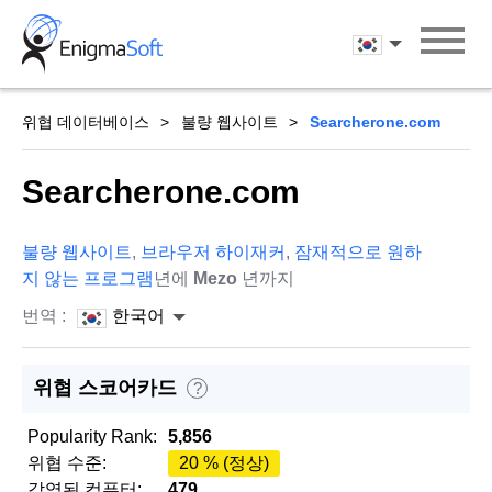
Skip
to
한국어
content
위협 데이터베이스
불량 웹사이트
Searcherone.com
Searcherone.com
불량 웹사이트
,
브라우저 하이재커
,
잠재적으로 원하
지 않는 프로그램
년에
Mezo
년까지
번역 :
한국어
위협 스코어카드
?
Popularity Rank:
5,856
위협 수준:
20 % (정상)
감염된 컴퓨터:
479