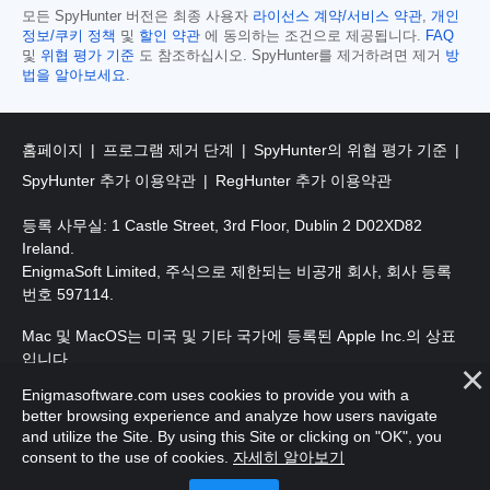
모든 SpyHunter 버전은 최종 사용자
라이선스 계약/서비스 약관
,
개인
정보/쿠키 정책
및
할인 약관
에 동의하는 조건으로 제공됩니다.
FAQ
및
위협 평가 기준
도 참조하십시오. SpyHunter를 제거하려면 제거
방
법을 알아보세요
.
홈페이지
프로그램 제거 단계
SpyHunter의 위협 평가 기준
SpyHunter 추가 이용약관
RegHunter 추가 이용약관
등록 사무실: 1 Castle Street, 3rd Floor, Dublin 2 D02XD82
Ireland.
EnigmaSoft Limited, 주식으로 제한되는 비공개 회사, 회사 등록
번호 597114.
Mac 및 MacOS는 미국 및 기타 국가에 등록된 Apple Inc.의 상표
입니다.
Enigmasoftware.com uses cookies to provide you with a
저작권 2016-
2026
. EnigmaSoft Ltd. 판권 소유.
better browsing experience and analyze how users navigate
and utilize the Site. By using this Site or clicking on "OK", you
consent to the use of cookies.
자세히 알아보기