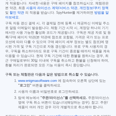
게 적용됩니다. 자세한 내용은 구매 페이지를 참조하십시오. 체험판은
본 약관, 최종
사용자 라이선스 계약/서비스 약관
,
개인정보/쿠키 정책
및
할인 약관
의 적용을 받습니다. SpyHunter를 제거하려면
방법을 알
아보세요
.
구독 자동 갱신 결제 시, 각 결제일 전에 등록 시 제공하신 이메일 주소
로 알림 이메일이 발송됩니다. 체험 기간 시작 시, 계정당 하나의 기기
에서만 사용 가능한 활성화 코드가 제공됩니다. 구독은 제공 자료 및 등
록/구매 페이지 약관(본 약관에 참조로 포함됨, 가격은 국가 또는 프로
모션에 따라 다를 수 있으며 구매 페이지 세부 정보는 별도 참조)에 명
시된 가격 및 구독 기간으로 자동 갱신됩니다. 유료 구독 사용자의 경
우, 구독을 취소하더라도 유료 구독 기간이 종료될 때까지 제품을 계속
이용할 수 있습니다. 현재 구독 기간에 대한 환불을 원하시는 경우, 최
근 구매일로부터 30일 이내에 구독을 취소하고 환불을 신청해야 하며,
환불 처리가 완료되면 모든 기능 이용이 즉시 중단됩니다.
구독 또는 체험판은 다음과 같은 방법으로 취소할 수 있습니다.
www.enigmasoftware.com
에 접속하여 오른쪽 상단에 있는
"로그인"
버튼을 클릭하세요.
사용자 이름과 비밀번호로 로그인하세요.
탐색 메뉴에서
"주문/라이선스"를 선택하세요.
주문/라이선스
옆에 구독 취소 버튼이 있습니다(해당하는 경우). 참고: 주문/
제품이 여러 개인 경우 각각 개별적으로 취소해야 합니다.