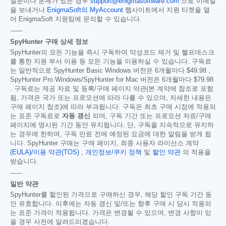
질문이나 문제가 있는 경우
support@enigmasoftware.com
으로 이메일
을 보내거나
EnigmaSoft의 MyAccount
웹사이트에서 지원 티켓을 열
어 EnigmaSoft 지원팀에 문의할 수 있습니다.
------
SpyHunter 구매 상세 정보
SpyHunter의 모든 기능을 즉시 구독하여 악성코드 제거 및 헬프데스크
를 통한 지원 부서 이용 등 모든 기능을 이용하실 수 있습니다. 구독료
는 일반적으로 SpyHunter Basic Windows 버전은 6개월마다
$49.98
,
SpyHunter Pro Windows/SpyHunter for Mac 버전은 6개월마다
$79.98
. 구독료는 제공 자료 및 등록/구매 페이지 약관(본 계약에 참조로 포함
됨, 가격은 국가 또는 프로모션에 따라 다를 수 있으며, 자세한 내용은
구매 페이지 참조)에 따라 부과됩니다. 구독은 최초 구매 시점에 적용되
는 표준 구독료로
자동 갱신
되며, 구독 기간 또는 프로모션 자료/구매
페이지에 명시된 기간 동안 유지됩니다. 단, 구독을 지속적으로 유지하
는 경우에 한하며, 구독 만료 전에 예정된 요금에 대한 알림을 받게 됩
니다. SpyHunter 구매는 구매 페이지, 최종 사용자 라이선스 계약
(EULA)/이용 약관(TOS)
,
개인정보/쿠키 정책
및
할인 약관
의 적용을
받습니다.
------
일반 약관
SpyHunter를 할인된 가격으로 구매하신 경우, 해당 할인 구독 기간 동
안 유효합니다. 이후에는 자동 갱신 및/또는 향후 구매 시 당시 적용되
는 표준 가격이 적용됩니다. 가격은 변경될 수 있으며, 변경 사항이 있
을 경우 사전에 알려드리겠습니다.