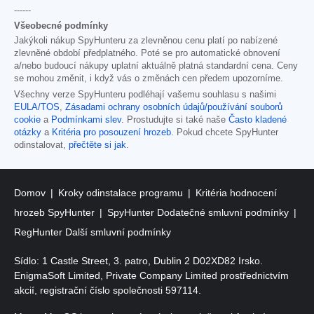
------
Všeobecné podmínky
Jakýkoli nákup SpyHunteru za zlevněnou cenu platí po nabízené
zlevněné období předplatného. Poté se pro automatické obnovení
a/nebo budoucí nákupy uplatní aktuálně platná standardní cena. Ceny
se mohou změnit, i když vás o změnách cen předem upozorníme.
Všechny verze SpyHunteru podléhají vašemu souhlasu s našimi
EULA/TOS
,
Zásadami ochrany osobních údajů/používání souborů
cookie
a
Podmínkami slev
. Prostudujte si také naše
Často kladené
otázky
a
Kritéria pro posouzení hrozeb
. Pokud chcete SpyHunter
odinstalovat,
přečtěte si jak
.
Domov
Kroky odinstalace programu
Kritéria hodnocení
hrozeb SpyHunter
SpyHunter Dodatečné smluvní podmínky
RegHunter Další smluvní podmínky
Sídlo: 1 Castle Street, 3. patro, Dublin 2 D02XD82 Irsko.
EnigmaSoft Limited, Private Company Limited prostřednictvím
akcií, registrační číslo společnosti 597114.