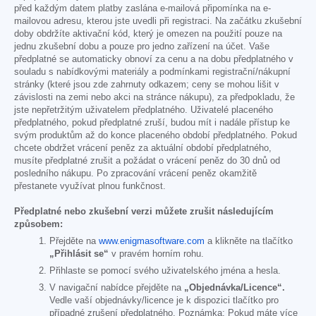
před každým datem platby zaslána e-mailová připomínka na e-
mailovou adresu, kterou jste uvedli při registraci. Na začátku zkušební
doby obdržíte aktivační kód, který je omezen na použití pouze na
jednu zkušební dobu a pouze pro jedno zařízení na účet. Vaše
předplatné se automaticky obnoví za cenu a na dobu předplatného v
souladu s nabídkovými materiály a podmínkami registrační/nákupní
stránky (které jsou zde zahrnuty odkazem; ceny se mohou lišit v
závislosti na zemi nebo akci na stránce nákupu), za předpokladu, že
jste nepřetržitým uživatelem předplatného. Uživatelé placeného
předplatného, pokud předplatné zruší, budou mít i nadále přístup ke
svým produktům až do konce placeného období předplatného. Pokud
chcete obdržet vrácení peněz za aktuální období předplatného,
musíte předplatné zrušit a požádat o vrácení peněz do 30 dnů od
posledního nákupu. Po zpracování vrácení peněz okamžitě
přestanete využívat plnou funkčnost.
Předplatné nebo zkušební verzi můžete zrušit následujícím
způsobem:
Přejděte na
www.enigmasoftware.com
a klikněte na tlačítko
„Přihlásit se“
v pravém horním rohu.
Přihlaste se pomocí svého uživatelského jména a hesla.
V navigační nabídce přejděte na
„Objednávka/Licence“.
Vedle vaší objednávky/licence je k dispozici tlačítko pro
případné zrušení předplatného. Poznámka: Pokud máte více