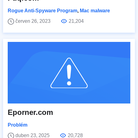
Rogue Anti-Spyware Program
,
Mac malware
červen 26, 2023
21,204
Eporner.com
Problém
duben 23, 2025
20,728