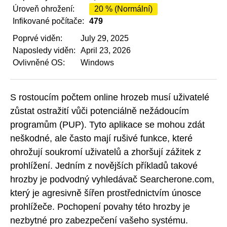
Úroveň ohrožení:
20 % (Normální)
Infikované počítače:
479
Poprvé viděn:
July 29, 2025
Naposledy viděn:
April 23, 2026
Ovlivněné OS:
Windows
S rostoucím počtem online hrozeb musí uživatelé
zůstat ostražití vůči potenciálně nežádoucím
programům (PUP). Tyto aplikace se mohou zdát
neškodné, ale často mají rušivé funkce, které
ohrožují soukromí uživatelů a zhoršují zážitek z
prohlížení. Jedním z novějších příkladů takové
hrozby je podvodný vyhledávač Searcherone.com,
který je agresivně šířen prostřednictvím únosce
prohlížeče. Pochopení povahy této hrozby je
nezbytné pro zabezpečení vašeho systému.