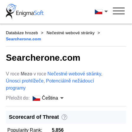
Skip
to
Čeština
content
Databáze hrozeb
Nečestné webové stránky
Searcherone.com
Searcherone.com
V roce
Mezo
v roce
Nečestné webové stránky
,
Únosci prohlížeče
,
Potenciálně nežádoucí
programy
Přeložit do:
Čeština
Scorecard of Threat
?
Popularity Rank:
5,856