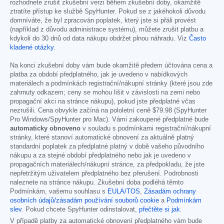
rozhodnete zrušit zkušební verzi během zkušební doby, okamžitě
ztratíte přístup ke službě SpyHunter. Pokud se z jakéhokoli důvodu
domníváte, že byl zpracován poplatek, který jste si přáli provést
(například z důvodu administrace systému), můžete zrušit platbu a
kdykoli do 30 dnů od data nákupu obdržet plnou náhradu. Viz
Často
kladené otázky
.
Na konci zkušební doby vám bude okamžitě předem účtována cena a
platba za období předplatného, jak je uvedeno v nabídkových
materiálech a podmínkách registrační/nákupní stránky (které jsou zde
zahrnuty odkazem; ceny se mohou lišit v závislosti na zemi nebo
propagační akci na stránce nákupu), pokud jste předplatné včas
nezrušili. Cena obvykle začíná na pololetní ceně
$79.98
(SpyHunter
Pro Windows/SpyHunter pro Mac). Vámi zakoupené předplatné bude
automaticky obnoveno
v souladu s podmínkami registrační/nákupní
stránky, které stanoví automatické obnovení za aktuálně platný
standardní poplatek za předplatné platný v době vašeho původního
nákupu a za stejné období předplatného nebo jak je uvedeno v
propagačních materiálech/nákupní stránce, za předpokladu, že jste
nepřetržitým uživatelem předplatného bez přerušení. Podrobnosti
naleznete na stránce nákupu. Zkušební doba podléhá těmto
Podmínkám, vašemu souhlasu s
EULA/TOS
,
Zásadám ochrany
osobních údajů/zásadám používání souborů cookie
a
Podmínkám
slev
. Pokud chcete SpyHunter odinstalovat,
přečtěte si jak
.
V případě platby za automatické obnovení předplatného vám bude