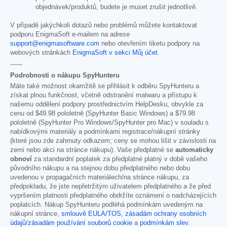
objednávek/produktů, budete je muset zrušit jednotlivě.
V případě jakýchkoli dotazů nebo problémů můžete kontaktovat
podporu EnigmaSoft e-mailem na adrese
support@enigmasoftware.com
nebo otevřením tiketu podpory na
webových stránkách
EnigmaSoft v sekci Můj účet
.
------
Podrobnosti o nákupu SpyHunteru
Máte také možnost okamžitě se přihlásit k odběru SpyHunteru a
získat plnou funkčnost, včetně odstranění malwaru a přístupu k
našemu oddělení podpory prostřednictvím HelpDesku, obvykle za
cenu od
$49.98
pololetně (SpyHunter Basic Windows) a
$79.98
pololetně (SpyHunter Pro Windows/SpyHunter pro Mac) v souladu s
nabídkovými materiály a podmínkami registrace/nákupní stránky
(které jsou zde zahrnuty odkazem; ceny se mohou lišit v závislosti na
zemi nebo akci na stránce nákupu). Vaše předplatné se
automaticky
obnoví
za standardní poplatek za předplatné platný v době vašeho
původního nákupu a na stejnou dobu předplatného nebo dobu
uvedenou v propagačních materiálech/na stránce nákupu, za
předpokladu, že jste nepřetržitým uživatelem předplatného a že před
vypršením platnosti předplatného obdržíte oznámení o nadcházejících
poplatcích. Nákup SpyHunteru podléhá podmínkám uvedeným na
nákupní stránce,
smlouvě EULA/TOS
,
zásadám ochrany osobních
údajů/zásadám používání souborů cookie
a
podmínkám slev
.