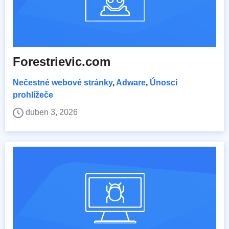
Forestrievic.com
Nečestné webové stránky
,
Adware
,
Únosci
prohlížeče
duben 3, 2026