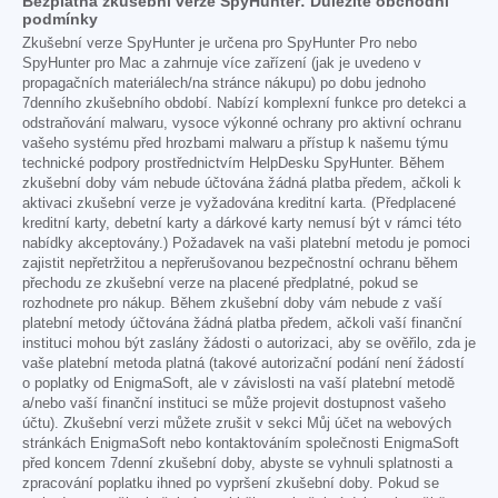
Bezplatná zkušební verze SpyHunter: Důležité obchodní
podmínky
Zkušební verze SpyHunter je určena pro SpyHunter Pro nebo
SpyHunter pro Mac a zahrnuje více zařízení (jak je uvedeno v
propagačních materiálech/na stránce nákupu) po dobu jednoho
7denního zkušebního období. Nabízí komplexní funkce pro detekci a
odstraňování malwaru, vysoce výkonné ochrany pro aktivní ochranu
vašeho systému před hrozbami malwaru a přístup k našemu týmu
technické podpory prostřednictvím HelpDesku SpyHunter. Během
zkušební doby vám nebude účtována žádná platba předem, ačkoli k
aktivaci zkušební verze je vyžadována kreditní karta. (Předplacené
kreditní karty, debetní karty a dárkové karty nemusí být v rámci této
nabídky akceptovány.) Požadavek na vaši platební metodu je pomoci
zajistit nepřetržitou a nepřerušovanou bezpečnostní ochranu během
přechodu ze zkušební verze na placené předplatné, pokud se
rozhodnete pro nákup. Během zkušební doby vám nebude z vaší
platební metody účtována žádná platba předem, ačkoli vaší finanční
instituci mohou být zaslány žádosti o autorizaci, aby se ověřilo, zda je
vaše platební metoda platná (takové autorizační podání není žádostí
o poplatky od EnigmaSoft, ale v závislosti na vaší platební metodě
a/nebo vaší finanční instituci se může projevit dostupnost vašeho
účtu). Zkušební verzi můžete zrušit v sekci Můj účet na webových
stránkách EnigmaSoft nebo kontaktováním společnosti EnigmaSoft
před koncem 7denní zkušební doby, abyste se vyhnuli splatnosti a
zpracování poplatku ihned po vypršení zkušební doby. Pokud se