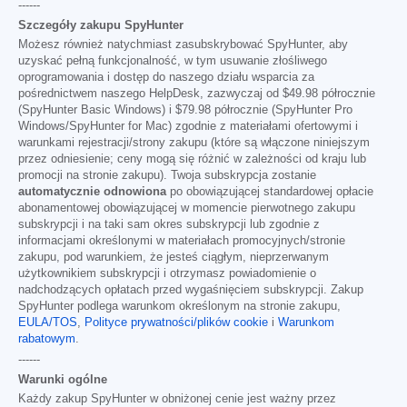
------
Szczegóły zakupu SpyHunter
Możesz również natychmiast zasubskrybować SpyHunter, aby
uzyskać pełną funkcjonalność, w tym usuwanie złośliwego
oprogramowania i dostęp do naszego działu wsparcia za
pośrednictwem naszego HelpDesk, zazwyczaj od
$49.98
półrocznie
(SpyHunter Basic Windows) i
$79.98
półrocznie (SpyHunter Pro
Windows/SpyHunter for Mac) zgodnie z materiałami ofertowymi i
warunkami rejestracji/strony zakupu (które są włączone niniejszym
przez odniesienie; ceny mogą się różnić w zależności od kraju lub
promocji na stronie zakupu). Twoja subskrypcja zostanie
automatycznie odnowiona
po obowiązującej standardowej opłacie
abonamentowej obowiązującej w momencie pierwotnego zakupu
subskrypcji i na taki sam okres subskrypcji lub zgodnie z
informacjami określonymi w materiałach promocyjnych/stronie
zakupu, pod warunkiem, że jesteś ciągłym, nieprzerwanym
użytkownikiem subskrypcji i otrzymasz powiadomienie o
nadchodzących opłatach przed wygaśnięciem subskrypcji. Zakup
SpyHunter podlega warunkom określonym na stronie zakupu,
EULA/TOS
,
Polityce prywatności/plików cookie
i
Warunkom
rabatowym
.
------
Warunki ogólne
Każdy zakup SpyHunter w obniżonej cenie jest ważny przez