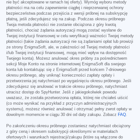
nie być akceptowane w ramach tej oferty). Wymóg wyboru metody
płatności ma na celu zapewnienie ciągłej i nieprzerwanej ochrony
bezpieczeństwa podczas przejścia z wersji próbnej na subskrypcję
płatną, jeśli zdecydujesz się na zakup. Podczas okresu próbnego
Twoja metoda płatności nie zostanie obciążona z góry kwotą
płatności, chociaż żądania autoryzacji mogą zostać wysłane do
Twojej instytucji finansowej w celu weryfikacji ważności Twojej metody
płatności (takie żądania autoryzacji nie są żądaniami opłat lub prowizji
ze strony EnigmaSoft, ale, w zależności od Twojej metody płatności
i/lub Twojej instytucji finansowej, mogą mieć wpływ na dostępność
Twojego konta). Możesz anulować okres próbny za pośrednictwem
sekcji Moje Konto na stronie internetowej EnigmaSoft dla swojego
konta lub kontaktując się z EnigmaSoft przed końcem 7-dniowego
okresu próbnego, aby uniknąć konieczności zapłaty opłaty i
przetworzenia jej natychmiast po wygaśnięciu okresu próbnego. Jeśli
zdecydujesz się anulować w trakcie okresu próbnego, natychmiast
utracisz dostęp do SpyHunter. Jeśli z jakiegokolwiek powodu
uważasz, że została przetworzona opłata, której nie chciałeś uiścić
(co może wynikać na przykład z przyczyn administracyjnych
systemu), możesz również anulować i otrzymać pełny zwrot opłaty w
dowolnym momencie w ciągu 30 dni od daty zakupu. Zobacz
FAQ
.
Po zakończeniu okresu próbnego zostaniesz natychmiast obciążony
z góry ceną i okresem subskrypcji określonymi w materiałach
ofertowych i warunkach rejestracji/zakupu (które są włączone do