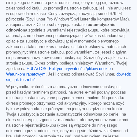
niniejszego dokumentu przez odniesienie; ceny mogą się różnić w
zależności od kraju lub promocji na stronie zakupu), jeśli nie anulujesz
w odpowiednim czasie. Ceny zazwyczaj zaczynają się od
$79.98
półrocznie (SpyHunter Pro Windows/SpyHunter dla komputerów Mac).
Zakupiona przez Ciebie subskrypcja zostanie
automatycznie
odnowiona
zgodnie z warunkami rejestracji/zakupu, które przewidują
automatyczne odnowienia po obowiązującej wówczas standardowej
opłacie za subskrypcję obowiązującej w momencie pierwotnego
zakupu i na taki sam okres subskrypcji lub określony w materiałach
promocyjnych/na stronie zakupu, pod warunkiem, że jesteś ciągłym,
nieprzerwanym użytkownikiem subskrypcji. Szczegóły znajdziesz na
stronie zakupu. Okres próbny podlega niniejszym Warunkom, Twojej
zgodzie na
EULA/TOS
,
Polityce prywatności/plików cookie
i
Warunkom rabatowym
. Jeśli chcesz odinstalować SpyHunter,
dowiedz
się, jak to zrobić
.
W przypadku płatności za automatyczne odnowienie subskrypcji,
przed każdym terminem płatności, na adres e-mail podany podczas
rejestracji zostanie wysłane przypomnienie e-mailem. Na początku
okresu próbnego otrzymasz kod aktywacyjny, którego można użyć
tylko w jednym okresie próbnym i na jednym urządzeniu na konto.
Twoja subskrypcja zostanie automatycznie odnowiona po cenie i na
okres subskrypcji, zgodnie z materiałami ofertowymi oraz warunkami
na stronie rejestracji/zakupu (które są włączone do niniejszego
dokumentu przez odniesienie; ceny mogą się różnić w zależności od
kraju lub promocji na stronie zakupu), pod warunkiem, że jesteś