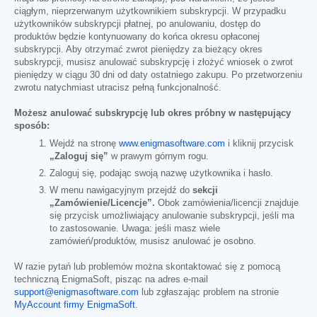
ciągłym, nieprzerwanym użytkownikiem subskrypcji. W przypadku
użytkowników subskrypcji płatnej, po anulowaniu, dostęp do
produktów będzie kontynuowany do końca okresu opłaconej
subskrypcji. Aby otrzymać zwrot pieniędzy za bieżący okres
subskrypcji, musisz anulować subskrypcję i złożyć wniosek o zwrot
pieniędzy w ciągu 30 dni od daty ostatniego zakupu. Po przetworzeniu
zwrotu natychmiast utracisz pełną funkcjonalność.
Możesz anulować subskrypcję lub okres próbny w następujący
sposób:
Wejdź na stronę
www.enigmasoftware.com
i kliknij przycisk
„Zaloguj się”
w prawym górnym rogu.
Zaloguj się, podając swoją nazwę użytkownika i hasło.
W menu nawigacyjnym przejdź do
sekcji
„Zamówienie/Licencje”.
Obok zamówienia/licencji znajduje
się przycisk umożliwiający anulowanie subskrypcji, jeśli ma
to zastosowanie. Uwaga: jeśli masz wiele
zamówień/produktów, musisz anulować je osobno.
W razie pytań lub problemów można skontaktować się z pomocą
techniczną EnigmaSoft, pisząc na adres e-mail
support@enigmasoftware.com
lub zgłaszając problem na stronie
MyAccount firmy EnigmaSoft
.