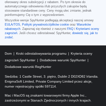
oferowany okres subskrypcji z rabatem. Po tym okresie do
automatycznego odnowienia i/lub przyszłych zakupów będą
stosowane standardowe ceny. Ceny mogą ulec zmianie, jednak
poinformujemy Cię o tym z wyprzedzeniem.
Wszystkie wersje SpyHunter podlegają akceptacji naszej umowy
EULA/TOS
,
Polityki prywatności/plików cookie
oraz
Warunków
rabatowych
. Zapoznaj się również z naszymi
FAQ
i
Kryteriami oceny
zagrożeń
. Jeśli chcesz odinstalować SpyHunter,
dowiedz się, jak to
zrobić
.
Dom
Kroki odinstalowywania programu
Kryteria oceny
zagrożeń SpyHunter
Dodatkowe warunki SpyHunter
Dodatkowe warunki RegHunter
Siedziba: 1 Castle Street, 3. piętro, Dublin 2 D02XD82 Irlandia.
EnigmaSoft Limited, Private Company Limited przez akcje,
numer rejestracyjny spółki 597114.
Mac i MacOS są znakami towarowymi firmy Apple Inc.,
zastrzeżonymi w Stanach Zjednoczonych i innych krajach.