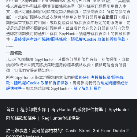
$79.98
（SpyHunter Pro Windows 版/SpyHunter for Mac 版），具體價
格以產品資料和註冊/購買頁面條款為準（這些條款已透過引用併入本
文；價格可能因國家/地區或促銷活動而異，請參閱頁面）詳情請參閱頁
面）。您的訂閱將以您首次購買時適用的標準訂閱費用
自動續訂
，續訂
期限與首次購買時相同，或以促銷資料/購買頁面中規定的期限為準。前
提是您是連續不間斷的訂閱用戶，並且我們會在您的訂閱到期前向您發
送即將到期費用的通知。購買 SpyHunter 須遵守購買頁面上的條款和條
件、
最終使用者許可協議/服務條款
、
隱私權/Cookie 政策
和
折扣條款
。
------
一般條款
凡以折扣價購買 SpyHunter，其優惠訂閱期限均有效。期限過後，自動
續約和/或未來購買將按屆時適用的標準價格收費。價格可能會有所變
動，但我們會提前通知您。
所有 SpyHunter 版本均需您同意我們的
最終使用者授權協議/服務條
款
、
隱私權/Cookie 政策
和
折扣條款
。另請參閱我們的
常見問題
和
威脅
評估標準
。如果您想卸載 SpyHunter，
請了解如何操作
。
首頁
程序卸載步驟
SpyHunter 的威脅評估標準
SpyHunter
附加條款和條件
RegHunter附加條款
註冊辦事處：愛爾蘭都柏林的1 Castle Street, 3rd Floor, Dublin 2
D02XD82 Ireland。