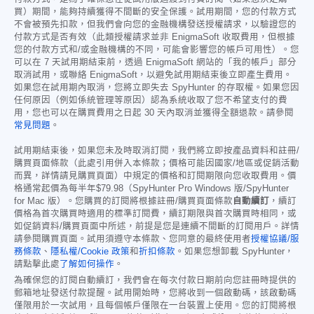
買）期間，能夠持續獲得不間斷的安全保護。試用期間，您的付款方式
不會被預先扣款，但我們會向您的金融機構發送授權請求，以驗證您的
付款方式是否有效（此類授權請求並非 EnigmaSoft 收取費用，但根據
您的付款方式和/或金融機構的不同，可能會影響您的帳戶可用性）。您
可以在 7 天試用期結束前，透過 EnigmaSoft 網站的「我的帳戶」部分
取消試用，或聯絡 EnigmaSoft，以避免試用期結束後立即產生費用。
如果您在試用期內取消，您將立即失去 SpyHunter 的存取權。如果您因
任何原因（例如係統管理等原因）認為系統收取了您不希望支付的費
用，您也可以在購買費用之日起 30 天內取消並獲得全額退款。請參閱
常見問題
。
試用期結束後，如果您未及時取消訂閱，我們將立即按產品資料和註冊/
購買頁面條款（此處引用併入本條款；價格可能因國家/地區或促銷活動
而異，詳情請見購買頁面）中規定的價格和訂閱期限向您收取費用。價
格通常起價為每半年
$79.98
（SpyHunter Pro Windows 版/SpyHunter
for Mac 版）。您購買的訂閱將根據註冊/購買頁面條款
自動續訂
，續訂
價格為首次購買時適用的標準訂閱費，續訂期限與首次購買時相同，或
如促銷資料/購買頁面中所述，前提是您是連續不間斷的訂閱用戶。詳情
請參閱購買頁面。試用須遵守本條款、您同意的最終使用者
授權協議/服
務條款
、
隱私權/Cookie 政策
和
折扣條款
。如果您想卸載 SpyHunter，
請點擊此處
了解如何操作
。
為確保您的訂閱自動續訂，我們會在每次付款日期前向您註冊時提供的
郵箱地址發送付款提醒。試用開始時，您將收到一個啟動碼，該啟動碼
僅限用於一次試用，且每個帳戶僅限在一台裝置上使用。您的訂閱將根