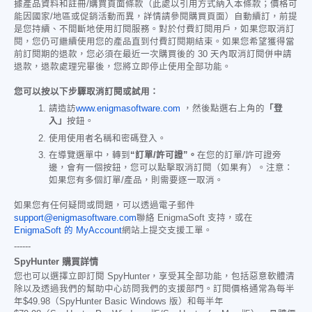
據產品資料和註冊/購買頁面條款（此處以引用方式納入本條款；價格可
能因國家/地區或促銷活動而異，詳情請參閱購買頁面）自動續訂，前提
是您持續、不間斷地使用訂閱服務。對於付費訂閱用戶，如果您取消訂
閱，您仍可繼續使用您的產品直到付費訂閱期結束。如果您希望獲得當
前訂閱期的退款，您必須在最近一次購買後的 30 天內取消訂閱併申請
退款，退款處理完畢後，您將立即停止使用全部功能。
您可以按以下步驟取消訂閱或試用：
請造訪
www.enigmasoftware.com
，然後點選右上角的
「登
入」
按鈕。
使用使用者名稱和密碼登入。
在導覽選單中，轉到
“訂單/許可證”。
在您的訂單/許可證旁
邊，會有一個按鈕，您可以點擊取消訂閱（如果有）。注意：
如果您有多個訂單/產品，則需要逐一取消。
如果您有任何疑問或問題，可以透過電子郵件
support@enigmasoftware.com
聯絡 EnigmaSoft 支持，或在
EnigmaSoft 的 MyAccount
網站上提交支援工單。
------
SpyHunter 購買詳情
您也可以選擇立即訂閱 SpyHunter，享受其全部功能，包括惡意軟體清
除以及透過我們的幫助中心訪問我們的支援部門。訂閱價格通常為每半
年
$49.98
（SpyHunter Basic Windows 版）和每半年