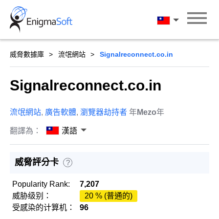
Skip
to
漢語
content
威脅數據庫
流氓網站
Signalreconnect.co.in
Signalreconnect.co.in
流氓網站
,
廣告軟體
,
瀏覽器劫持者
年
Mezo
年
翻譯為：
漢語
威脅評分卡
?
Popularity Rank:
7,207
威胁级别：
20 % (普通的)
受感染的计算机：
96