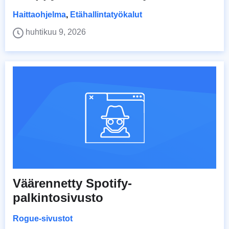
Haittaohjelma
,
Etähallintatyökalut
huhtikuu 9, 2026
Väärennetty Spotify-
palkintosivusto
Rogue-sivustot