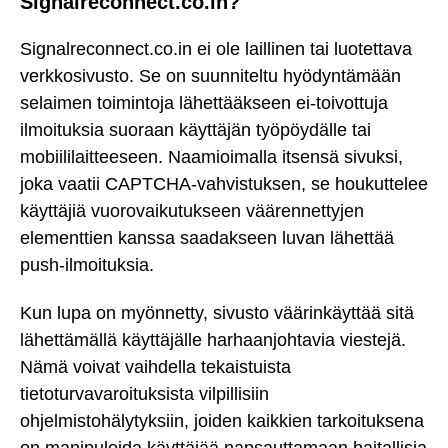
Signalreconnect.co.in?
Signalreconnect.co.in ei ole laillinen tai luotettava
verkkosivusto. Se on suunniteltu hyödyntämään
selaimen toimintoja lähettääkseen ei-toivottuja
ilmoituksia suoraan käyttäjän työpöydälle tai
mobiililaitteeseen. Naamioimalla itsensä sivuksi,
joka vaatii CAPTCHA-vahvistuksen, se houkuttelee
käyttäjiä vuorovaikutukseen väärennettyjen
elementtien kanssa saadakseen luvan lähettää
push-ilmoituksia.
Kun lupa on myönnetty, sivusto väärinkäyttää sitä
lähettämällä käyttäjälle harhaanjohtavia viestejä.
Nämä voivat vaihdella tekaistuista
tietoturvavaroituksista vilpillisiin
ohjelmistohälytyksiin, joiden kaikkien tarkoituksena