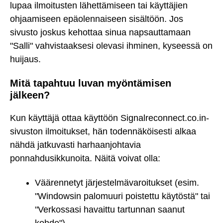
lupaa ilmoitusten lähettämiseen tai käyttäjien
ohjaamiseen epäolennaiseen sisältöön. Jos
sivusto joskus kehottaa sinua napsauttamaan
"Salli" vahvistaaksesi olevasi ihminen, kyseessä on
huijaus.
Mitä tapahtuu luvan myöntämisen
jälkeen?
Kun käyttäjä ottaa käyttöön Signalreconnect.co.in-
sivuston ilmoitukset, hän todennäköisesti alkaa
nähdä jatkuvasti harhaanjohtavia
ponnahdusikkunoita. Näitä voivat olla:
Väärennetyt järjestelmävaroitukset (esim.
"Windowsin palomuuri poistettu käytöstä" tai
"Verkossasi havaittu tartunnan saanut
kohde")