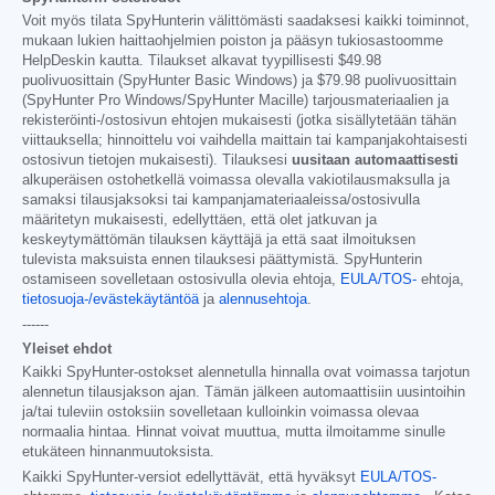
Voit myös tilata SpyHunterin välittömästi saadaksesi kaikki toiminnot,
mukaan lukien haittaohjelmien poiston ja pääsyn tukiosastoomme
HelpDeskin kautta. Tilaukset alkavat tyypillisesti
$49.98
puolivuosittain (SpyHunter Basic Windows) ja
$79.98
puolivuosittain
(SpyHunter Pro Windows/SpyHunter Macille) tarjousmateriaalien ja
rekisteröinti-/ostosivun ehtojen mukaisesti (jotka sisällytetään tähän
viittauksella; hinnoittelu voi vaihdella maittain tai kampanjakohtaisesti
ostosivun tietojen mukaisesti). Tilauksesi
uusitaan automaattisesti
alkuperäisen ostohetkellä voimassa olevalla vakiotilausmaksulla ja
samaksi tilausjaksoksi tai kampanjamateriaaleissa/ostosivulla
määritetyn mukaisesti, edellyttäen, että olet jatkuvan ja
keskeytymättömän tilauksen käyttäjä ja että saat ilmoituksen
tulevista maksuista ennen tilauksesi päättymistä. SpyHunterin
ostamiseen sovelletaan ostosivulla olevia ehtoja,
EULA/TOS-
ehtoja,
tietosuoja-/evästekäytäntöä
ja
alennusehtoja
.
------
Yleiset ehdot
Kaikki SpyHunter-ostokset alennetulla hinnalla ovat voimassa tarjotun
alennetun tilausjakson ajan. Tämän jälkeen automaattisiin uusintoihin
ja/tai tuleviin ostoksiin sovelletaan kulloinkin voimassa olevaa
normaalia hintaa. Hinnat voivat muuttua, mutta ilmoitamme sinulle
etukäteen hinnanmuutoksista.
Kaikki SpyHunter-versiot edellyttävät, että hyväksyt
EULA/TOS-