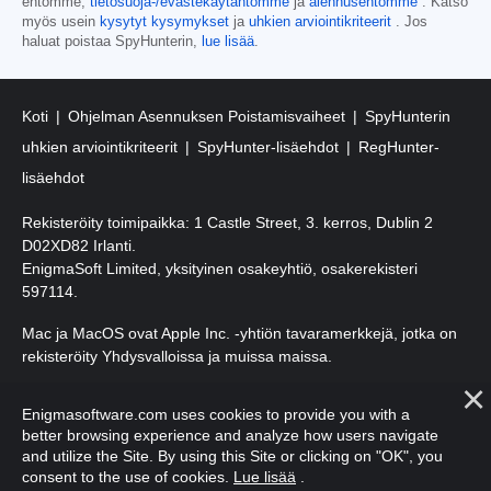
ehtomme,
tietosuoja-/evästekäytäntömme
ja
alennusehtomme
. Katso
myös usein
kysytyt kysymykset
ja
uhkien arviointikriteerit
. Jos
haluat poistaa SpyHunterin,
lue lisää
.
Koti
Ohjelman Asennuksen Poistamisvaiheet
SpyHunterin
uhkien arviointikriteerit
SpyHunter-lisäehdot
RegHunter-
lisäehdot
Rekisteröity toimipaikka: 1 Castle Street, 3. kerros, Dublin 2
D02XD82 Irlanti.
EnigmaSoft Limited, yksityinen osakeyhtiö, osakerekisteri
597114.
Mac ja MacOS ovat Apple Inc. -yhtiön tavaramerkkejä, jotka on
rekisteröity Yhdysvalloissa ja muissa maissa.
Tekijänoikeudet 2016-
2026
. EnigmaSoft Ltd. Kaikki oikeudet
Enigmasoftware.com uses cookies to provide you with a
pidätetään.
better browsing experience and analyze how users navigate
and utilize the Site. By using this Site or clicking on "OK", you
consent to the use of cookies.
Lue lisää
.