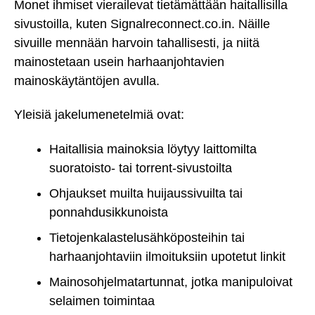
Monet ihmiset vierailevat tietämättään haitallisilla
sivustoilla, kuten Signalreconnect.co.in. Näille
sivuille mennään harvoin tahallisesti, ja niitä
mainostetaan usein harhaanjohtavien
mainoskäytäntöjen avulla.
Yleisiä jakelumenetelmiä ovat:
Haitallisia mainoksia löytyy laittomilta
suoratoisto- tai torrent-sivustoilta
Ohjaukset muilta huijaussivuilta tai
ponnahdusikkunoista
Tietojenkalastelusähköposteihin tai
harhaanjohtaviin ilmoituksiin upotetut linkit
Mainosohjelmatartunnat, jotka manipuloivat
selaimen toimintaa