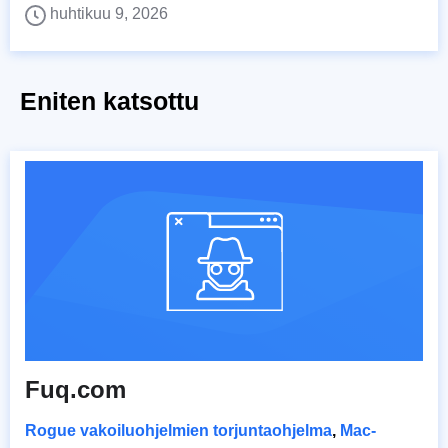
huhtikuu 9, 2026
Eniten katsottu
Fuq.com
Rogue vakoiluohjelmien torjuntaohjelma
,
Mac-