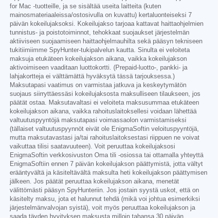
for Mac -tuotteille, ja se sisältää useita laitteita (kuten
mainosmateriaaleissa/ostosivulla on kuvattu) kertaluonteiseksi 7
päivän kokeilujaksoksi. Kokeilujakso tarjoaa kattavat haittaohjelmien
tunnistus- ja poistotoiminnot, tehokkaat suojaukset järjestelmän
aktiiviseen suojaamiseen haittaohjelmauhilta sekä pääsyn tekniseen
tukitiimiimme SpyHunter-tukipalvelun kautta. Sinulta ei veloiteta
maksuja etukäteen kokeilujakson aikana, vaikka kokeilujakson
aktivoimiseen vaaditaan luottokortti. (Prepaid-luotto-, pankki- ja
lahjakortteja ei välttämättä hyväksytä tässä tarjouksessa.)
Maksutapasi vaatimus on varmistaa jatkuva ja keskeytymätön
suojaus siirryttäessäsi kokeilujaksosta maksulliseen tilaukseen, jos
päätät ostaa. Maksutavaltasi ei veloiteta maksusummaa etukäteen
kokeilujakson aikana, vaikka rahoituslaitoksellesi voidaan lähettää
valtuutuspyyntöjä maksutapasi voimassaolon varmistamiseksi
(tällaiset valtuutuspyynnöt eivät ole EnigmaSoftin veloituspyyntöjä,
mutta maksutavastasi ja/tai rahoituslaitoksestasi riippuen ne voivat
vaikuttaa tilisi saatavuuteen). Voit peruuttaa kokeilujaksosi
EnigmaSoftin verkkosivuston Oma tili -osiossa tai ottamalla yhteyttä
EnigmaSoftiin ennen 7 päivän kokeilujakson päättymistä, jotta vältyt
erääntyvältä ja käsiteltävältä maksulta heti kokeilujakson päättymisen
jälkeen. Jos päätät peruuttaa kokeilujakson aikana, menetät
välittömästi pääsyn SpyHunteriin. Jos jostain syystä uskot, että on
käsitelty maksu, jota et halunnut tehdä (mikä voi johtua esimerkiksi
järjestelmänvalvojan syistä), voit myös peruuttaa kokeilujakson ja
saada täyden hyvityksen maksusta milloin tahansa 30 päivän