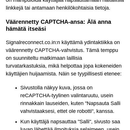
on manipuloida käyttäjää napsauttamaan haitallisia
linkkejä tai antamaan henkilökohtaisia tietoja.
Väärennetty CAPTCHA-ansa: Älä anna
hämätä itseäsi
Signalreconnect.co.in:n käyttämä ydintaktiikka on
väärennetty CAPTCHA-vahvistus. Tämä temppu
on suunniteltu matkimaan laillisia
turvatarkastuksia, mikä helpottaa jopa kokeneiden
käyttäjien huijaamista. Näin se tyypillisesti etenee:
Sivustolla näkyy kuva, jossa on
reCAPTCHA-tyylinen valintaruutu, usein
rinnakkain lauseiden, kuten "Napsauta Salli
vahvistaaksesi, ettet ole robotti", kanssa.
Kun käyttäjä napsauttaa "Salli", sivusto saa
luvan lähettää ilmoituksia selaimeen, usein