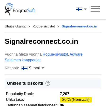
Skip
to
Suomi
content
Uhatietokanta
Rogue-sivustot
Signalreconnect.co.in
Signalreconnect.co.in
Vuonna
Mezo
vuonna
Rogue-sivustot
,
Adware
,
Selaimen kaappaajat
Käännä:
Suomi
Uhkien tuloskortti
?
Popularity Rank:
7,207
Uhka taso:
20 % (Normaali)
Tartunnan saaneet tietokoneet:
96