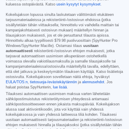
kuluessa ostopäivästä. Katso
usein kysytyt kysymykset
.
Kokeilujakson lopussa sinulta laskutetaan välittömästi etukäteen
tarjousmateriaaleissa ja rekisteröinti-/ostosivun ehdoissa (jotka
sisällytetään tähän viittauksella; hinnoittelu voi vaihdella maittain tai
kampanjakohtaisesti ostosivun mukaan) määritellyn hinnan ja
tilausjakson mukaisesti, jos et ole peruuttanut tilausta ajoissa.
Hinnoittelu alkaa tyypillisesti
$79.98
puolivuosittain (SpyHunter Pro
Windows/SpyHunter Macille). Ostamasi tilaus
uusitaan
automaattisesti
rekisteröinti-/ostosivun ehtojen mukaisesti, jotka
tarjoavat automaattisen uusimisen alkuperäisen ostohetkellä
voimassa olevalla vakiotilausmaksulla ja samalle tilausjaksolle tai
kampanjamateriaaleissa/ostosivulla määritellyllä tavalla, edellyttäen,
että olet jatkuva ja keskeytymätön tilauksen käyttäjä. Katso lisätietoja
ostosivulta. Kokeilujaksoon sovelletaan näitä ehtoja, hyväksyt
EULA/TOS:n
,
tietosuoja-/evästekäytännön
ja
alennusehdot
. Jos
haluat poistaa SpyHunterin,
lue lisää
.
Tilauksesi automaattisen uusimisen maksua varten lähetetään
sähköpostimuistutus rekisteröitymisen yhteydessä antamaasi
sähköpostiosoitteeseen ennen jokaista maksupäivää. Kokeilujakson
alussa saat aktivointikoodin, jota voi käyttää vain yhdessä
kokeilujaksossa ja vain yhdessä laitteessa tiliä kohden. Tilauksesi
uusitaan automaattisesti tarjousmateriaalien ja rekisteröinti-/ostosivun
ehtojen mukaisesti hinnalla ja tilausjaksoksi (jotka sisällytetään tähän