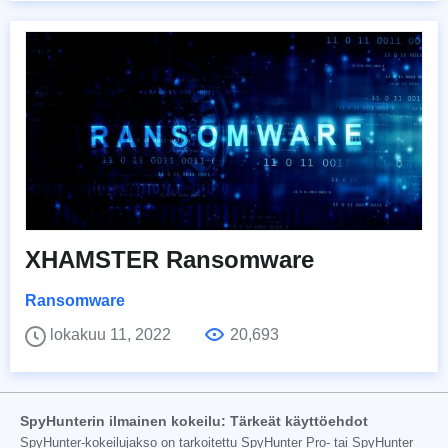
XHAMSTER Ransomware
Ransomware
lokakuu 11, 2022
20,693
SpyHunterin ilmainen kokeilu: Tärkeät käyttöehdot
SpyHunter-kokeilujakso on tarkoitettu SpyHunter Pro- tai SpyHunter