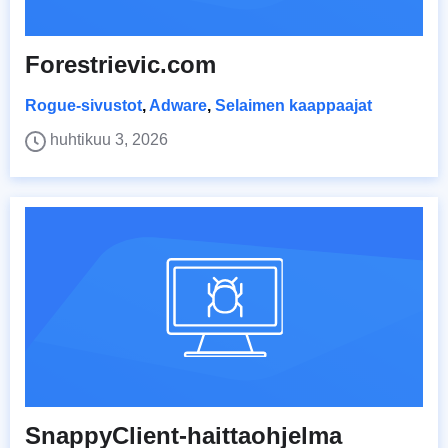
Forestrievic.com
Rogue-sivustot
,
Adware
,
Selaimen kaappaajat
huhtikuu 3, 2026
SnappyClient-haittaohjelma