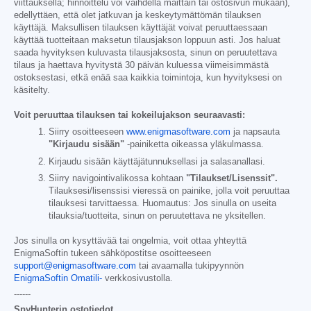
viittauksella; hinnoittelu voi vaihdella maittain tai ostosivun mukaan),
edellyttäen, että olet jatkuvan ja keskeytymättömän tilauksen
käyttäjä. Maksullisen tilauksen käyttäjät voivat peruuttaessaan
käyttää tuotteitaan maksetun tilausjakson loppuun asti. Jos haluat
saada hyvityksen kuluvasta tilausjaksosta, sinun on peruutettava
tilaus ja haettava hyvitystä 30 päivän kuluessa viimeisimmästä
ostoksestasi, etkä enää saa kaikkia toimintoja, kun hyvityksesi on
käsitelty.
Voit peruuttaa tilauksen tai kokeilujakson seuraavasti:
Siirry osoitteeseen
www.enigmasoftware.com
ja napsauta
"Kirjaudu sisään"
-painiketta oikeassa yläkulmassa.
Kirjaudu sisään käyttäjätunnuksellasi ja salasanallasi.
Siirry navigointivalikossa kohtaan
"Tilaukset/Lisenssit".
Tilauksesi/lisenssisi vieressä on painike, jolla voit peruuttaa
tilauksesi tarvittaessa. Huomautus: Jos sinulla on useita
tilauksia/tuotteita, sinun on peruutettava ne yksitellen.
Jos sinulla on kysyttävää tai ongelmia, voit ottaa yhteyttä
EnigmaSoftin tukeen sähköpostitse osoitteeseen
support@enigmasoftware.com
tai avaamalla tukipyynnön
EnigmaSoftin Omatili-
verkkosivustolla.
------
SpyHunterin ostotiedot