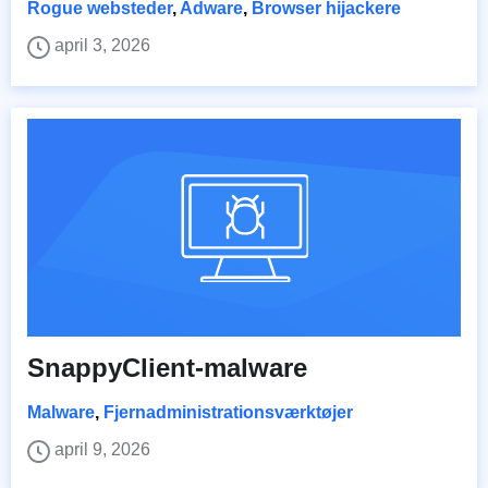
Rogue websteder
,
Adware
,
Browser hijackere
april 3, 2026
SnappyClient-malware
Malware
,
Fjernadministrationsværktøjer
april 9, 2026