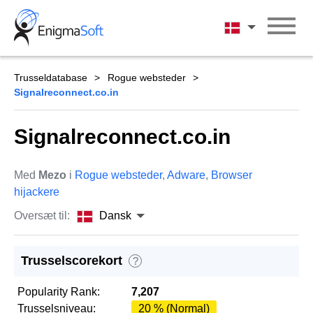
Skip
to
Dansk
content
Trusseldatabase
Rogue websteder
Signalreconnect.co.in
Signalreconnect.co.in
Med
Mezo
i
Rogue websteder
,
Adware
,
Browser
hijackere
Oversæt til:
Dansk
Trusselscorekort
?
Popularity Rank:
7,207
Trusselsniveau:
20 % (Normal)