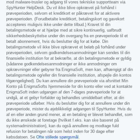
mod malware-trusler og adgang til vores tekniske supportteam via
SpyHunter HelpDesk. Du vil ikke blive opkrævet på forhånd i
prøveperioden, selvom et kreditkort er påkrævet for at aktivere
prøveperioden. (Forudbetalte kreditkort, betalingskort og gavekort
accepteres muligvis ikke under dette tilbud.) Kravet til din
betalingsmetode er at hjælpe med at sikre kontinuerlig, uafbrudt
sikkerhedsbeskyttelse under din overgang fra en prøveperiode til et
betalt abonnement, hvis du beslutter dig for at købe. Din
betalingsmetode vil ikke blive opkrævet et beløb på forhånd under
prøveperioden, selvom godkendelsesanmodninger kan sendes til din
finansielle institution for at bekræfte, at din betalingsmetode er gyldig
(sådanne godkendelsesanmodninger er ikke anmodninger om
opkrævninger eller gebyrer fra EnigmaSoft, men kan, afhængigt af din
betalingsmetode og/eller din finansielle institution, afspejle din kontos
tilgængelighed). Du kan annullere din prøveperiode via afsnittet Min
Konto på EnigmaSofts hjemmeside for din konto eller ved at kontakte
EnigmaSoft inden udgangen af den 7-dages prøveperiode for at
undgå, at et gebyr forfalder og behandles umiddelbart efter, at din
prøveperiode udløber. Hvis du beslutter dig for at annullere under din
prøveperiode, mister du øjeblikkeligt adgangen til SpyHunter. Hvis du
af en eller anden grund mener, at en betaling er blevet behandlet, som
du ikke ønskede at foretage (hvilket f.eks. kan ske baseret på
systemadministration), kan du også annullere og modtage fuld
refusion for betalingen når som helst inden for 30 dage efter
købsdatoen. Se
Ofte stillede spørgsmål
.