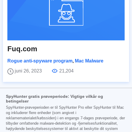
Fuq.com
Rogue anti-spyware program
,
Mac Malware
juni 26, 2023
21,204
SpyHunter gratis prøveperiode: Vigtige vilkår og
betingelser
SpyHunter-prøveperioden er til SpyHunter Pro eller SpyHunter til Mac
og inkluderer flere enheder (som angivet i
reklamematerialet/købssiden) i en engangs 7-dages prøveperiode, der
tilbyder omfattende malware-detektion og -fjernelsesfunktionalitet,
højtydende beskyttelsessystemer til aktivt at beskytte dit system