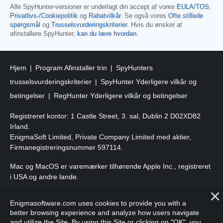
Alle SpyHunter-versioner er underlagt din accept af vores
EULA/TOS
,
Privatlivs-/Cookiepolitik
og
Rabatvilkår
. Se også vores
Ofte stillede
spørgsmål
og
Trusselsvurderingskriterier
. Hvis du ønsker at
afinstallere SpyHunter,
kan du lære hvordan
.
Hjem
Program Afinstaller trin
SpyHunters
trusselsvurderingskriterier
SpyHunter Yderligere vilkår og
betingelser
RegHunter Yderligere vilkår og betingelser
Registreret kontor: 1 Castle Street, 3. sal, Dublin 2 D02XD82
Irland.
EnigmaSoft Limited, Private Company Limited med aktier,
Firmanegistreringsnummer 597114.
Mac og MacOS er varemærker tilhørende Apple Inc., registreret
i USA og andre lande.
Copyright 2016-
2026
. EnigmaSoft Ltd. Alle rettigheder
Enigmasoftware.com uses cookies to provide you with a
forbeholdes.
better browsing experience and analyze how users navigate
and utilize the Site. By using this Site or clicking on "OK", you