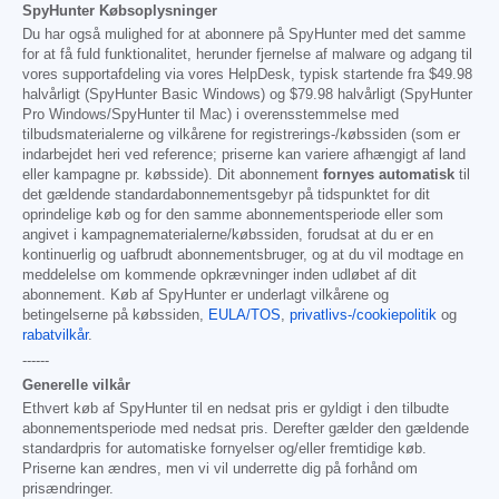
SpyHunter Købsoplysninger
Du har også mulighed for at abonnere på SpyHunter med det samme
for at få fuld funktionalitet, herunder fjernelse af malware og adgang til
vores supportafdeling via vores HelpDesk, typisk startende fra
$49.98
halvårligt (SpyHunter Basic Windows) og
$79.98
halvårligt (SpyHunter
Pro Windows/SpyHunter til Mac) i overensstemmelse med
tilbudsmaterialerne og vilkårene for registrerings-/købssiden (som er
indarbejdet heri ved reference; priserne kan variere afhængigt af land
eller kampagne pr. købsside). Dit abonnement
fornyes automatisk
til
det gældende standardabonnementsgebyr på tidspunktet for dit
oprindelige køb og for den samme abonnementsperiode eller som
angivet i kampagnematerialerne/købssiden, forudsat at du er en
kontinuerlig og uafbrudt abonnementsbruger, og at du vil modtage en
meddelelse om kommende opkrævninger inden udløbet af dit
abonnement. Køb af SpyHunter er underlagt vilkårene og
betingelserne på købssiden,
EULA/TOS
,
privatlivs-/cookiepolitik
og
rabatvilkår
.
------
Generelle vilkår
Ethvert køb af SpyHunter til en nedsat pris er gyldigt i den tilbudte
abonnementsperiode med nedsat pris. Derefter gælder den gældende
standardpris for automatiske fornyelser og/eller fremtidige køb.
Priserne kan ændres, men vi vil underrette dig på forhånd om
prisændringer.