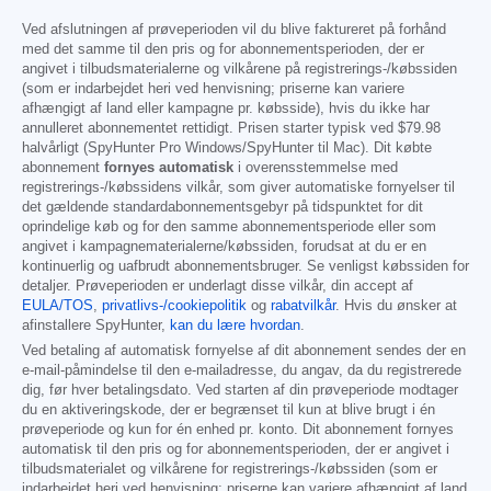
Ved afslutningen af prøveperioden vil du blive faktureret på forhånd
med det samme til den pris og for abonnementsperioden, der er
angivet i tilbudsmaterialerne og vilkårene på registrerings-/købssiden
(som er indarbejdet heri ved henvisning; priserne kan variere
afhængigt af land eller kampagne pr. købsside), hvis du ikke har
annulleret abonnementet rettidigt. Prisen starter typisk ved
$79.98
halvårligt (SpyHunter Pro Windows/SpyHunter til Mac). Dit købte
abonnement
fornyes automatisk
i overensstemmelse med
registrerings-/købssidens vilkår, som giver automatiske fornyelser til
det gældende standardabonnementsgebyr på tidspunktet for dit
oprindelige køb og for den samme abonnementsperiode eller som
angivet i kampagnematerialerne/købssiden, forudsat at du er en
kontinuerlig og uafbrudt abonnementsbruger. Se venligst købssiden for
detaljer. Prøveperioden er underlagt disse vilkår, din accept af
EULA/TOS
,
privatlivs-/cookiepolitik
og
rabatvilkår
. Hvis du ønsker at
afinstallere SpyHunter,
kan du lære hvordan
.
Ved betaling af automatisk fornyelse af dit abonnement sendes der en
e-mail-påmindelse til den e-mailadresse, du angav, da du registrerede
dig, før hver betalingsdato. Ved starten af din prøveperiode modtager
du en aktiveringskode, der er begrænset til kun at blive brugt i én
prøveperiode og kun for én enhed pr. konto. Dit abonnement fornyes
automatisk til den pris og for abonnementsperioden, der er angivet i
tilbudsmaterialet og vilkårene for registrerings-/købssiden (som er
indarbejdet heri ved henvisning; priserne kan variere afhængigt af land