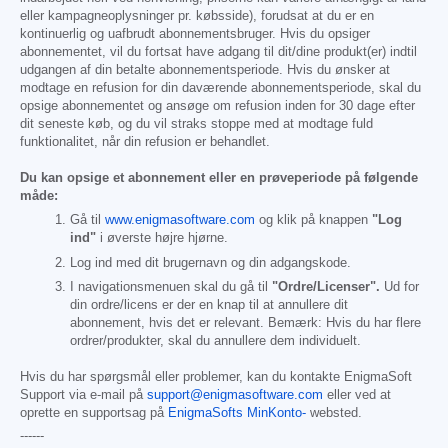
eller kampagneoplysninger pr. købsside), forudsat at du er en
kontinuerlig og uafbrudt abonnementsbruger. Hvis du opsiger
abonnementet, vil du fortsat have adgang til dit/dine produkt(er) indtil
udgangen af din betalte abonnementsperiode. Hvis du ønsker at
modtage en refusion for din daværende abonnementsperiode, skal du
opsige abonnementet og ansøge om refusion inden for 30 dage efter
dit seneste køb, og du vil straks stoppe med at modtage fuld
funktionalitet, når din refusion er behandlet.
Du kan opsige et abonnement eller en prøveperiode på følgende
måde:
Gå til
www.enigmasoftware.com
og klik på knappen
"Log
ind"
i øverste højre hjørne.
Log ind med dit brugernavn og din adgangskode.
I navigationsmenuen skal du gå til
"Ordre/Licenser".
Ud for
din ordre/licens er der en knap til at annullere dit
abonnement, hvis det er relevant. Bemærk: Hvis du har flere
ordrer/produkter, skal du annullere dem individuelt.
Hvis du har spørgsmål eller problemer, kan du kontakte EnigmaSoft
Support via e-mail på
support@enigmasoftware.com
eller ved at
oprette en supportsag på
EnigmaSofts MinKonto-
websted.
------