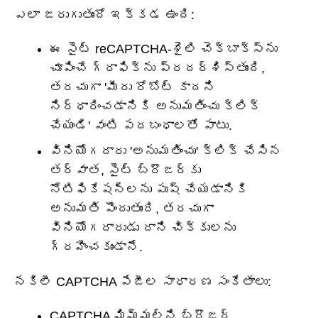
ఎలా జరుగుతుందో ఇక్కడ ఉంది:
ఈ సైట్ reCAPTCHA-శైలి చెక్‌బాక్స్‌ను
చూపించే గ్రాఫిక్‌ను ప్రదర్శిస్తుంది,
తరచుగా 'మీరు రోబోట్ కాదని
నిర్ధారించడానికి అనుమతించు క్లిక్
చేయండి' వంటి పదబంధాలతో పాటు.
వినియోగదారు 'అనుమతించు' క్లిక్ చేసిన
తర్వాత, సైట్ బ్రౌజర్‌కు
నోటిఫికేషన్‌లను పుష్ చేయడానికి
అనుమతి పొందుతుంది, తరచుగా
వినియోగదారుడు దాని చిక్కులను
గ్రహించకుండానే.
నకిలీ CAPTCHA పేజీల సాధారణ సంకేతాలు:
CAPTCHA మిమ్మల్ని బ్రౌజర్