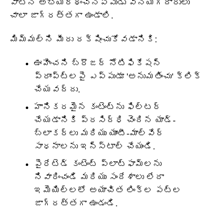
వాటిని అభ్యర్థించినప్పుడు వినియోగదారులు
చాలా జాగ్రత్తగా ఉండాలి.
మిమ్మల్ని మీరు రక్షించుకోవడానికి:
ఊహించని బ్రౌజర్ నోటిఫికేషన్
ప్రాంప్ట్‌లపై ఎప్పుడూ 'అనుమతించు' క్లిక్
చేయవద్దు.
హానికరమైన కంటెంట్‌ను ఫిల్టర్
చేయడానికి ప్రసిద్ధి చెందిన యాడ్-
బ్లాకర్లు మరియు యాంటీ-మాల్వేర్
సాధనాలను ఇన్‌స్టాల్ చేయండి.
పైరేటెడ్ కంటెంట్ ప్లాట్‌ఫామ్‌లను
నివారించండి మరియు సందేశాలు లేదా
ఇమెయిల్‌లలో అయాచిత లింక్‌ల పట్ల
జాగ్రత్తగా ఉండండి.