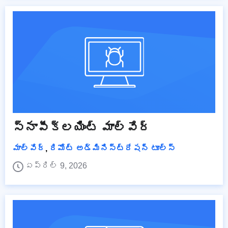
స్నాపీక్లయింట్ మాల్వేర్
మాల్వేర్
,
రిమోట్ అడ్మినిస్ట్రేషన్ టూల్స్
ఏప్రిల్ 9, 2026