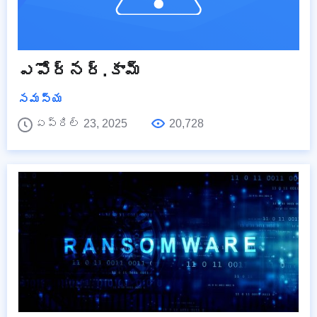
ఎపోర్నర్.కామ్
సమస్య
ఏప్రిల్ 23, 2025
20,728