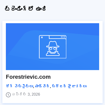
ట్రెండింగ్‌లో ఉంది
Forestrievic.com
రోగ్ వెబ్‌సైట్‌లు
,
యాడ్వేర్
,
బ్రౌజర్ హైజాకర్లు
ఏప్రిల్ 3, 2026