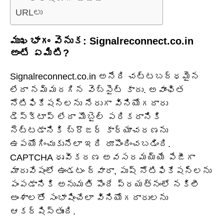
URLలు
ముఖభాగం వెనుక: Signalreconnect.co.in
అంటే ఏమిటి?
Signalreconnect.co.in అనేది చట్టబద్ధమైన
లేదా నమ్మదగిన వెబ్‌సైట్ కాదు. అవాంఛిత
నోటిఫికేషన్‌లను నేరుగా వినియోగదారు
డెస్క్‌టాప్ లేదా మొబైల్ పరికరానికి
నెట్టడానికి బ్రౌజర్ కార్యాచరణను
ఉపయోగించుకునేలా ఇది రూపొందించబడింది.
CAPTCHA ధృవీకరణ అవసరమయ్యే పేజీగా
మారువేషంలో ఉండటం ద్వారా, పుష్ నోటిఫికేషన్‌లను
పంపడానికి అనుమతి పొందే ప్రయత్నంలో నకిలీ
అంశాలతో సంభాషించేలా వినియోగదారులను
ఆకర్షిస్తుంది.