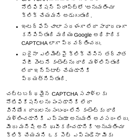
నోటిఫికేషన్ ప్రాంప్ట్‌లో 'అనుమతించు'
క్లిక్ చేయమని అడుగుతుంది.
ఇంటర్‌ఫేస్ చాలా సరళంగా లేదా సాధారణంగా
కనిపిస్తుంది మరియు Google అధికారిక
CAPTCHA లాగా ప్రవర్తించదు.
ఏదైనా ఎలిమెంట్‌పై క్లిక్ చేసిన తర్వాత
పేజీ వెంటనే కంటెంట్‌ను దారి మళ్లిస్తుంది
లేదా ఇన్‌స్టాల్ చేయడానికి
ప్రయత్నిస్తుంది.
చట్టబద్ధమైన CAPTCHA సవాళ్లకు
నోటిఫికేషన్‌లను పంపడానికి లేదా
వినియోగదారులను సంబంధం లేని కంటెంట్‌కు దారి
మళ్లించడానికి ఎప్పుడూ అనుమతి అవసరం లేదు.
మీరు మనిషి అని ధృవీకరించడానికి 'అనుమతించు'
క్లిక్ చేయమని ఒక సైట్ ఎప్పుడైనా మీకు