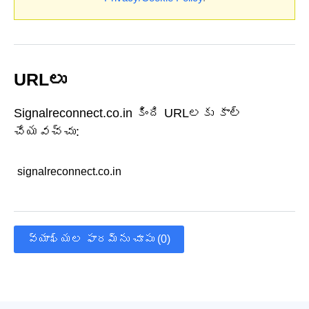
URLలు
Signalreconnect.co.in కింది URLలకు కాల్
చేయవచ్చు:
signalreconnect.co.in
వ్యాఖ్యల ఫారమ్‌ను చూపు (0)