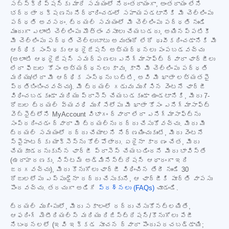
సబ్‌స్క్రిప్షన్‌కు మారే సమయంలో నిరంతరాయంగా, అంతరాయం లేని
భద్రతా రక్షణను నిర్ధారించడంలో సహాయపడటానికి మీ చెల్లింపు
పద్ధతి అవసరం. ట్రయల్ సమయంలో మీ చెల్లింపు పద్ధతి నుండి
ముందుగా ఎలాంటి చెల్లింపు మొత్తం వసూలు చేయబడదు, అయినప్పటికీ
మీ చెల్లింపు పద్ధతి చెల్లుబాటు అవుతుందో లేదో ధృవీకరించడానికి మీ
ఆర్థిక సంస్థకు ఆథరైజేషన్ అభ్యర్థనలు పంపబడవచ్చు
(అలాంటి ఆథరైజేషన్ సమర్పణలు ఎనిగ్మాసాఫ్ట్ ద్వారా ఛార్జీలు
లేదా ఫీజుల కోసం అభ్యర్థనలు కావు, కానీ మీ చెల్లింపు పద్ధతి
మరియు/లేదా మీ ఆర్థిక సంస్థను బట్టి, అవి మీ ఖాతా లభ్యతపై
ప్రతిబింబించవచ్చు). మీ ట్రయల్ గడువు ముగిసిన వెంటనే ఛార్జీ
విధించబడకుండా మరియు ప్రాసెస్ చేయబడకుండా ఉండటానికి, మీరు 7-
రోజుల ట్రయల్ వ్యవధి ముగిసేలోపు మీ ఖాతా కోసం ఎనిగ్మాసాఫ్ట్
వెబ్‌సైట్‌లోని MyAccount విభాగం ద్వారా లేదా ఎనిగ్మాసాఫ్ట్‌ను
సంప్రదించడం ద్వారా మీ ట్రయల్‌ను రద్దు చేసుకోవచ్చు. మీరు మీ
ట్రయల్ సమయంలో రద్దు చేయాలని నిర్ణయించుకుంటే, మీరు వెంటనే
స్పైహంటర్‌కు యాక్సెస్‌ను కోల్పోతారు. ఏదైనా కారణం చేత, మీరు
చేయకూడదనుకున్న ఛార్జీ ప్రాసెస్ చేయబడిందని మీరు భావిస్తే
(ఉదాహరణకు, సిస్టమ్ అడ్మినిస్ట్రేషన్ ఆధారంగా ఇది
జరగవచ్చు), మీరు కొనుగోలు ఛార్జీ విధించిన తేదీ నుండి 30
రోజులలోపు ఎప్పుడైనా రద్దు చేసుకుని, ఆ ఛార్జీకి పూర్తి వాపసు
పొందవచ్చు. తరచుగా అడిగే
ప్రశ్నలు (FAQs)
చూడండి.
ట్రయల్ ముగింపులో, మీరు సకాలంలో రద్దు చేసుకోనట్లయితే,
ఆఫరింగ్ మెటీరియల్స్ మరియు రిజిస్ట్రేషన్/కొనుగోలు పేజీ
నిబంధనలలో (ఇవి ఇక్కడ సూచన ద్వారా పొందుపరచబడ్డాయి;