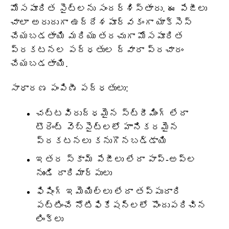
మోసపూరిత సైట్‌లను సందర్శిస్తారు. ఈ పేజీలు
చాలా అరుదుగా ఉద్దేశపూర్వకంగా యాక్సెస్
చేయబడతాయి మరియు తరచుగా మోసపూరిత
ప్రకటనల పద్ధతుల ద్వారా ప్రచారం
చేయబడతాయి.
సాధారణ పంపిణీ పద్ధతులు:
చట్టవిరుద్ధమైన స్ట్రీమింగ్ లేదా
టొరెంట్ వెబ్‌సైట్‌లలో హానికరమైన
ప్రకటనలు కనుగొనబడ్డాయి
ఇతర స్కామ్ పేజీలు లేదా పాప్-అప్‌ల
నుండి దారిమార్పులు
ఫిషింగ్ ఇమెయిల్‌లు లేదా తప్పుదారి
పట్టించే నోటిఫికేషన్‌లలో పొందుపరిచిన
లింక్‌లు