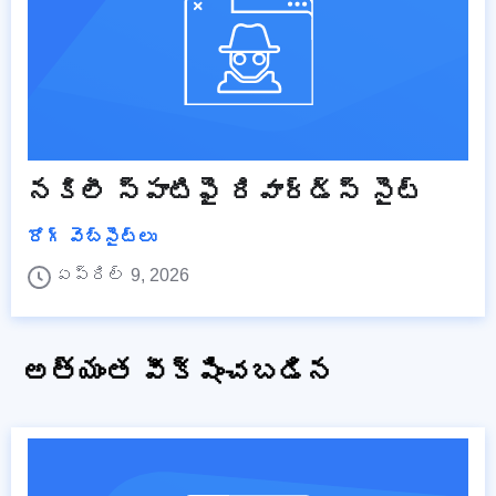
నకిలీ స్పాటిఫై రివార్డ్స్ సైట్
రోగ్ వెబ్‌సైట్‌లు
ఏప్రిల్ 9, 2026
అత్యంత వీక్షించబడిన