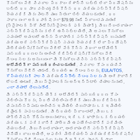
కొనుగోలు పేజీ వివరాల ప్రకారం దేశాన్ని బట్టి లేదా ప్రమోషన్‌ను
బట్టి ధర మారవచ్చు) పేర్కొన్న ధర మరియు సబ్‌స్క్రిప్షన్
వ్యవధికి మీకు వెంటనే ముందస్తుగా బిల్ చేయబడుతుంది. ధర
సాధారణంగా అర్ధవార్షికంగా
$79.98
నుండి ప్రారంభమవుతుంది
(స్పైహంటర్ ప్రో విండోస్/స్పైహంటర్ ఫర్ మ్యాక్). మీరు నిరంతరాయంగా
సబ్‌స్క్రిప్షన్‌ను కలిగి ఉన్నట్లయితే, మీ అసలు కొనుగోలు
సమయంలో అమలులో ఉన్న ప్రామాణిక సబ్‌స్క్రిప్షన్ రుసుముతో
మరియు అదే సబ్‌స్క్రిప్షన్ సమయ వ్యవధికి లేదా ప్రమోషన్
మెటీరియల్స్/కొనుగోలు పేజీలో పేర్కొన్న విధంగా ఆటోమేటిక్
పునరుద్ధరణలను అందించే రిజిస్ట్రేషన్/కొనుగోలు పేజీ
నిబంధనలకు అనుగుణంగా మీ కొనుగోలు చేసిన సబ్‌స్క్రిప్షన్
ఆటోమేటిక్‌గా పునరుద్ధరించబడుతుంది
. వివరాల కోసం దయచేసి
కొనుగోలు పేజీని చూడండి. ట్రయల్ ఈ నిబంధనలకు,
EULA/TOS
,
గోప్యత/కుకీ పాలసీ
మరియు
డిస్కౌంట్ నిబంధనలకు
మీ అంగీకారానికి
లోబడి ఉంటుంది. మీరు స్పైహంటర్‌ను అన్‌ఇన్‌స్టాల్ చేయాలనుకుంటే,
ఎలా చేయాలో తెలుసుకోండి
.
మీ సబ్‌స్క్రిప్షన్ యొక్క ఆటోమేటిక్ పునరుద్ధరణ కోసం
చెల్లింపు కొరకు, ప్రతి చెల్లింపు తేదీకి ముందు మీరు రిజిస్టర్
చేసుకున్నప్పుడు అందించిన ఇమెయిల్ చిరునామాకు ఒక ఇమెయిల్
రిమైండర్ పంపబడుతుంది. మీ ట్రయల్ ప్రారంభంలో, మీరు ఒక
యాక్టివేషన్ కోడ్‌ను అందుకుంటారు, ఇది ఒక ఖాతాకు ఒక ట్రయల్
మరియు ఒక పరికరానికి మాత్రమే ఉపయోగించడానికి పరిమితం
చేయబడింది. మీరు నిరంతరాయంగా, అంతరాయం లేని సబ్‌స్క్రిప్షన్
వినియోగదారు అయితే, ఆఫరింగ్ మెటీరియల్స్ మరియు రిజిస్ట్రేషన్/
కొనుగోలు పేజీ నిబంధనలకు (ఇవి ఇక్కడ సూచన ద్వారా