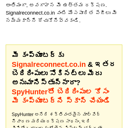
అంతిమంగా, అవగాహన మీ ఉత్తమ రక్షణ.
Signalreconnect.co.in వంటి మోసపూరిత పేజీలు మీ
నమ్మకాన్ని దోచుకోనివ్వకండి.
మీ కంప్యూటర్‌కు
Signalreconnect.co.in
& ఇతర
బెదిరింపులు సోకినట్లు మీరు
అనుమానిస్తున్నారా?
SpyHunterతో బెదిరింపుల కోసం
మీ కంప్యూటర్‌ని స్కాన్ చేయండి
SpyHunter అనేది శక్తివంతమైన మాల్వేర్
నివారణ మరియు రక్షణ సాధనం, ఇది