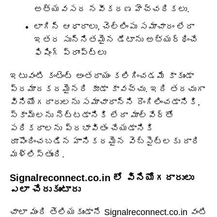
అత్యవసర నవీకరణ హెచ్చరికలు.
లాగిన్ ఆధారాలు, చెల్లింపు సమాచారం లేదా
ఇతర సున్నితమైన డేటాను అభ్యర్థించే
ఫిషింగ్ ప్రాంప్ట్‌లు
ఇటువంటి కంటెంట్ అంతరాయం కలిగించడమే కాకుండా
ప్రమాదకరమైనది కూడా కావచ్చు. ఇది తరచుగా
వినియోగదారులను సమాచారాన్ని దొంగిలించడానికి,
స్కామ్‌లను నెట్టడానికి లేదా మాల్వేర్‌తో
పరికరాలను ప్రభావితం చేయడానికి
రూపొందించబడిన హానికరమైన వెబ్‌సైట్‌లకు దారి
మళ్లిస్తుంది.
Signalreconnect.co.in లో వినియోగదారులు
ఎలా చేరుకుంటారు
చాలా మంది తెలియకుండానే Signalreconnect.co.in వంటి