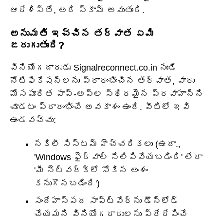
ఆదేశిస్తే, అది స్కామ్ అవుతుంది.
అనుమతి ఇచ్చిన తర్వాత ఏమి
జరుగుతుంది?
వినియోగదారుడు Signalreconnect.co.in నుండి
నోటిఫికేషన్‌లను ప్రారంభించిన తర్వాత, వారు
మోసపూరిత పాప్-అప్‌ల స్థిరమైన ప్రవాహాన్ని
చూడటం ప్రారంభించే అవకాశం ఉంది. వీటిలో ఇవి
ఉండవచ్చు:
నకిలీ సిస్టమ్ హెచ్చరికలు (ఉదా.,
'Windows ఫైర్‌వాల్ నిలిపివేయబడింది' లేదా
'మీ నెట్‌వర్క్‌లో సోకిన అంశం
కనుగొనబడింది')
సందేహాస్పద సాఫ్ట్‌వేర్‌ను డౌన్‌లోడ్
చేయమని వినియోగదారులను ప్రేరేపించే