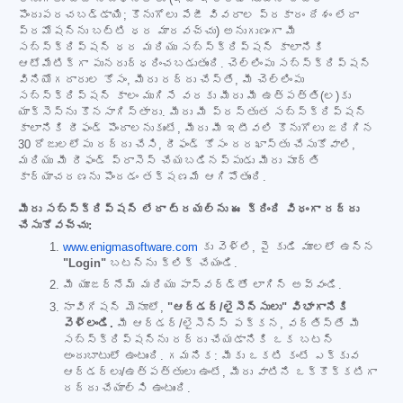
పొందుపరచబడ్డాయి; కొనుగోలు పేజీ వివరాల ప్రకారం దేశం లేదా
ప్రమోషన్‌ను బట్టి ధర మారవచ్చు) అనుగుణంగా మీ
సబ్‌స్క్రిప్షన్ ధర మరియు సబ్‌స్క్రిప్షన్ కాలానికి
ఆటోమేటిక్‌గా పునరుద్ధరించబడుతుంది. చెల్లింపు సబ్‌స్క్రిప్షన్
వినియోగదారుల కోసం, మీరు రద్దు చేస్తే, మీ చెల్లింపు
సబ్‌స్క్రిప్షన్ కాలం ముగిసే వరకు మీరు మీ ఉత్పత్తి(ల)కు
యాక్సెస్‌ను కొనసాగిస్తారు. మీరు మీ ప్రస్తుత సబ్‌స్క్రిప్షన్
కాలానికి రీఫండ్ పొందాలనుకుంటే, మీరు మీ ఇటీవలి కొనుగోలు జరిగిన
30 రోజులలోపు రద్దు చేసి, రీఫండ్ కోసం దరఖాస్తు చేసుకోవాలి,
మరియు మీ రీఫండ్ ప్రాసెస్ చేయబడినప్పుడు మీరు పూర్తి
కార్యాచరణను పొందడం తక్షణమే ఆగిపోతుంది.
మీరు సబ్‌స్క్రిప్షన్ లేదా ట్రయల్‌ను ఈ క్రింది విధంగా రద్దు
చేసుకోవచ్చు:
www.enigmasoftware.com
కు వెళ్లి, పై కుడి మూలలో ఉన్న
"Login"
బటన్‌ను క్లిక్ చేయండి.
మీ యూజర్‌నేమ్ మరియు పాస్‌వర్డ్‌తో లాగిన్ అవ్వండి.
నావిగేషన్ మెనూలో,
"ఆర్డర్/లైసెన్సులు" విభాగానికి
వెళ్లండి.
మీ ఆర్డర్/లైసెన్స్ పక్కన, వర్తిస్తే మీ
సబ్‌స్క్రిప్షన్‌ను రద్దు చేయడానికి ఒక బటన్
అందుబాటులో ఉంటుంది. గమనిక: మీకు ఒకటి కంటే ఎక్కువ
ఆర్డర్‌లు/ఉత్పత్తులు ఉంటే, మీరు వాటిని ఒక్కొక్కటిగా
రద్దు చేయాల్సి ఉంటుంది.