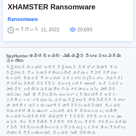
XHAMSTER Ransomware
Ransomware
అక్టోబర్ 11, 2022
20,693
SpyHunter ఉచిత ట్రయల్: ముఖ్యమైన నిబంధనలు మరియు
షరతులు
స్పైహంటర్ ట్రయల్ అనేది స్పైహంటర్ ప్రో లేదా మ్యాక్ కోసం
స్పైహంటర్ కొరకు ఉద్దేశించబడింది మరియు ఒకేసారి 7-రోజుల
ట్రయల్ వ్యవధి కోసం బహుళ పరికరాలను (ప్రచార సామగ్రి/
కొనుగోలు పేజీలో పేర్కొన్న విధంగా) కలిగి ఉంటుంది. ఇది సమగ్ర
మాల్వేర్ గుర్తింపు మరియు తొలగింపు కార్యాచరణను, మాల్వేర్
ముప్పుల నుండి మీ సిస్టమ్‌ను చురుకుగా రక్షించడానికి అధిక-
పనితీరు గల గార్డులను, మరియు స్పైహంటర్ హెల్ప్‌డెస్క్ ద్వారా
మా సాంకేతిక మద్దతు బృందానికి యాక్సెస్‌ను అందిస్తుంది. ట్రయల్
వ్యవధిలో మీకు ముందుగా ఎటువంటి ఛార్జీ విధించబడదు, అయితే
ట్రయల్‌ను యాక్టివేట్ చేయడానికి క్రెడిట్ కార్డ్ అవసరం. (ఈ
ఆఫర్ కింద ప్రీపెయిడ్ క్రెడిట్ కార్డ్‌లు, డెబిట్ కార్డ్‌లు మరియు
గిఫ్ట్ కార్డ్‌లు ఆమోదించబడకపోవచ్చు.) ఒకవేళ మీరు కొనుగోలు
చేయాలని నిర్ణయించుకుంటే, ట్రయల్ నుండి చెల్లింపు