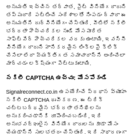
అనుమతి ఇచ్చిన తర్వాత, సైట్ వినియోగదారుని
తప్పుదారి పట్టించే సందేశాలతో నింపడం ద్వారా ఈ
అనుమతిని దుర్వినియోగం చేస్తుంది. వీటిలో నకిలీ
భద్రతా హెచ్చరికల నుండి మోసపూరిత
సాఫ్ట్‌వేర్ హెచ్చరికల వరకు ఉంటాయి, ఇవన్నీ
వినియోగదారుని హానికరమైన లింక్‌లపై క్లిక్
చేసేలా లేదా వ్యక్తిగత సమాచారాన్ని అందించేలా
మార్చడం లక్ష్యంగా పెట్టుకుంటాయి.
నకిలీ CAPTCHA ఉచ్చు: మోసపోకండి
Signalreconnect.co.in ఉపయోగించే ప్రధాన వ్యూహం
నకిలీ CAPTCHA ధృవీకరణ. ఈ ట్రిక్
చట్టబద్ధమైన భద్రతా తనిఖీలను
అనుకరించడానికి రూపొందించబడింది, ఇది
అనుభవజ్ఞులైన వినియోగదారులను కూడా మోసం
చేయడాన్ని సులభతరం చేస్తుంది. ఇది సాధారణంగా