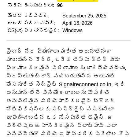
సోకిన కంప్యూటర్లు:
96
మొదట కనిపించింది:
September 25, 2025
ఆఖరి సారిగా చూచింది:
April 16, 2026
OS(లు) ప్రభావితమైంది:
Windows
సైబర్ నేర వ్యూహాలు మరింత అధునాతనంగా
మారుతున్న కొద్దీ, ఒక్క తప్పు క్లిక్ కూడా
ప్రమాదకరమైన పరిణామాలకు దారితీయవచ్చు.
ప్రస్తుతం ట్రాక్ చేయబడుతున్న అటువంటి
మోసపూరిత వెబ్‌సైట్ Signalreconnect.co.in, ఇది
అనుమానం లేని వినియోగదారులను మోసగించి
అనుచితమైన మరియు హానికరమైన బ్రౌజర్
నోటిఫికేషన్‌లకు సబ్‌స్క్రైబ్ చేసుకునేలా
రూపొందించబడిన ఒక మోసపూరిత డొమైన్. ఈ
విశ్లేషణ ఈ హానికరమైన ప్లాట్‌ఫామ్ ఎలా
పనిచేస్తుందో మరియు ఏ హెచ్చరిక సంకేతాల కోసం