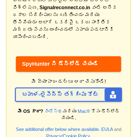
వినియోగదారులకు లోతైన సిస్టమ్ భద్రతా
విశ్లేషణ,
Signalreconnect.co.in
వంటి అనేక
రకాల బెదిరింపులను గుర్తించడం మరియు
తీసివేయడం అలాగే ఒకరిపై ఒకరు సాంకేతిక
మద్దతు సేవను అందించడంలో సహాయపడటానికి
రూపొందించబడింది.
SpyHunter ని డౌన్‌లోడ్ చేయండి
మీ వ్యాపారం డబ్బు ఆదా చేసుకోండి!
బహుళ-లైసెన్స్ తగ్గింపు కోట్
మీ OS కాదా?
విండోస్®
మరియు
Mac®
కోసం డౌన్‌లోడ్
చేయండి.
See additional offer below where available.
EULA
and
Privacy/Cookie Policy
.