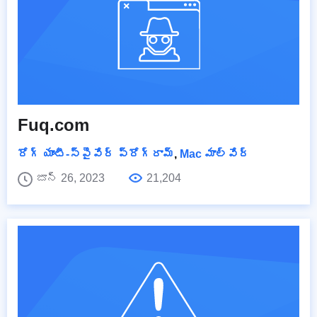
Fuq.com
రోగ్ యాంటీ-స్పైవేర్ ప్రోగ్రామ్
,
Mac మాల్వేర్
జూన్ 26, 2023
21,204