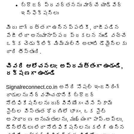
బ్రౌజర్ ప్రవర్తనను మార్చే యాడ్‌వేర్
ఇన్‌ఫెక్షన్లు
మీరు జాగ్రత్తగా ఉన్నప్పటికీ, రాజీపడిన
పేజీ లేదా అనుమానాస్పద ప్రకటన నుండి వచ్చే
ఒక్క చెడు క్లిక్ మిమ్మల్ని అలాంటి డొమైన్‌లకు
దారి తీస్తుంది.
చివరి ఆలోచనలు: అప్రమత్తంగా ఉండండి,
రక్షణగా ఉండండి
Signalreconnect.co.in అనేది సోషల్ ఇంజనీరింగ్
దాడులను నిర్వహించడానికి బ్రౌజర్
నోటిఫికేషన్‌లను దుర్వినియోగం చేసే స్కామ్
సైట్‌ల విస్తృత ధోరణిలో భాగం. ఒక సైట్
అసాధారణ అనుమతులను, ముఖ్యంగా పాప్-అప్‌లు,
డౌన్‌లోడ్‌లు లేదా నోటిఫికేషన్‌లను కలిగి ఉన్న