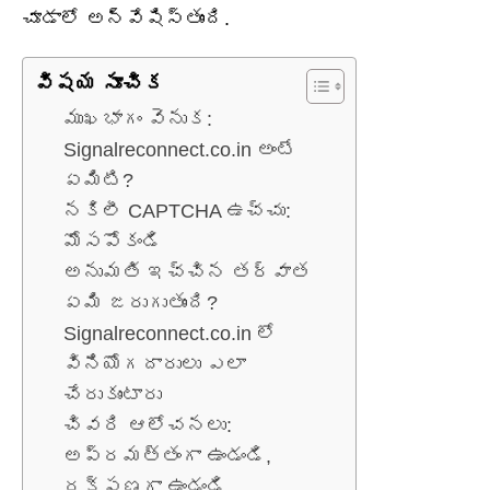
చూడాలో అన్వేషిస్తుంది.
విషయ సూచిక
ముఖభాగం వెనుక:
Signalreconnect.co.in అంటే
ఏమిటి?
నకిలీ CAPTCHA ఉచ్చు:
మోసపోకండి
అనుమతి ఇచ్చిన తర్వాత
ఏమి జరుగుతుంది?
Signalreconnect.co.in లో
వినియోగదారులు ఎలా
చేరుకుంటారు
చివరి ఆలోచనలు:
అప్రమత్తంగా ఉండండి,
రక్షణగా ఉండండి