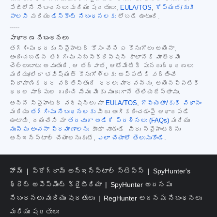
పేజీలోని నిబంధనలు మరియు షరతులు,
EULA/TOS
,
గోప్యత/కుకీ
పాలసీ
మరియు
డిస్కౌంట్ నిబంధనలకు
లోబడి ఉంటుంది.
-----
సాధారణ నిబంధనలు
తగ్గింపు ధరకు స్పైహంటర్ కోసం చేసే ఏ కొనుగోలు అయినా,
అందించబడిన తగ్గింపు సబ్‌స్క్రిప్షన్ కాలానికి మాత్రమే
చెల్లుబాటు అవుతుంది. ఆ తర్వాత, ఆటోమేటిక్ పునరుద్ధరణలు
మరియు/లేదా భవిష్యత్ కొనుగోళ్లకు అప్పటికి వర్తించే
ప్రామాణిక ధర వర్తిస్తుంది. ధరలు మారవచ్చు, అయినప్పటికీ
ధరల మార్పుల గురించి మేము మీకు ముందుగానే తెలియజేస్తాము.
అన్ని స్పైహంటర్ వెర్షన్‌లు మా
EULA/TOS
,
గోప్యతా/కుకీ విధానం
మరియు
తగ్గింపు నిబంధనలకు
మీరు అంగీకరించడంపై ఆధారపడి
ఉంటాయి. దయచేసి మా
తరచుగా అడిగే ప్రశ్నలు (FAQs)
మరియు
ముప్పు అంచనా ప్రమాణాలను
కూడా చూడండి. మీరు స్పైహంటర్‌ను
అన్‌ఇన్‌స్టాల్ చేయాలనుకుంటే,
ఎలా చేయాలో తెలుసుకోండి
.
హోమ్
ప్రోగ్రామ్ అన్‌ఇన్‌స్టాల్ స్టెప్స్
SpyHunter's
థ్రెట్ అసెస్‌మెంట్ క్రైటీరియా
SpyHunter అదనపు
నిబంధనలు మరియు షరతులు
RegHunter అదనపు నిబంధనలు
మరియు షరతులు