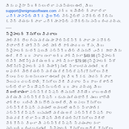
మీకు ఏవైనా ప్రశ్నలు లేదా సమస్యలు ఉంటే, మీరు
support@enigmasoftware.com
వద్ద ఇమెయిల్ ద్వారా లేదా
ఎనిగ్మాసాఫ్ట్ యొక్క మైఅకౌంట్
వెబ్‌సైట్‌లో సపోర్ట్ టికెట్‌ను
ఓపెన్ చేయడం ద్వారా ఎనిగ్మాసాఫ్ట్ సపోర్ట్‌ను సంప్రదించవచ్చు.
-----
స్పైహంటర్ కొనుగోలు వివరాలు
మాల్‌వేర్ తొలగింపు మరియు మా హెల్ప్‌డెస్క్ ద్వారా మా సపోర్ట్
విభాగానికి యాక్సెస్ వంటి పూర్తి కార్యాచరణ కోసం, మీరు
స్పైహంటర్‌కు తక్షణమే సబ్‌స్క్రయిబ్ చేసుకునే ఎంపిక కూడా మీకు
ఉంది. దీని ధర సాధారణంగా అర్ధవార్షికంగా
$49.98
(స్పైహంటర్
బేసిక్ విండోస్) మరియు అర్ధవార్షికంగా
$79.98
(స్పైహంటర్ ప్రో
విండోస్/స్పైహంటర్ ఫర్ మ్యాక్) నుండి ప్రారంభమవుతుంది. ఇది
ఆఫరింగ్ మెటీరియల్స్ మరియు రిజిస్ట్రేషన్/కొనుగోలు పేజీ
నిబంధనలకు అనుగుణంగా ఉంటుంది (ఇవి ఇక్కడ సూచన ద్వారా
పొందుపరచబడ్డాయి; కొనుగోలు పేజీ వివరాల ప్రకారం దేశాన్ని
బట్టి లేదా ప్రమోషన్‌ను బట్టి ధర మారవచ్చు). మీరు
నిరంతరాయంగా
సబ్‌స్క్రిప్షన్ తీసుకునే వినియోగదారు అయితే
మరియు మీ సబ్‌స్క్రిప్షన్ గడువు ముగియడానికి ముందు రాబోయే
ఛార్జీల గురించి మీకు నోటీసు అందితే, మీ అసలు కొనుగోలు
సబ్‌స్క్రిప్షన్ సమయంలో అమలులో ఉన్న ప్రామాణిక
సబ్‌స్క్రిప్షన్ రుసుముతో మరియు అదే సబ్‌స్క్రిప్షన్ కాల
వ్యవధికి లేదా ప్రమోషన్ మెటీరియల్స్/కొనుగోలు పేజీలో
పేర్కొన్న విధంగా మీ సబ్‌స్క్రిప్షన్ స్వయంచాలకంగా
పునరుద్ధరించబడుతుంది. స్పైహంటర్ కొనుగోలు అనేది కొనుగోలు