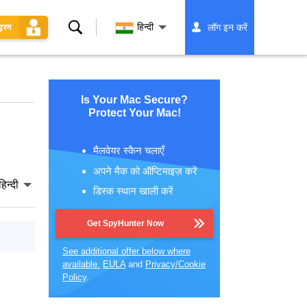
खोज
हिन्दी
लॉग इन करें
्धरण
Is Your Mac Secure?
Protect Your Mac!
मैलवेयर स्कैन चलाएँ
अपने मैक को ऑप्टिमाइज़ करें
हिन्दी
डिस्क स्थान खाली करें
Get SpyHunter Now
See additional offer below where
available.
EULA
and
Privacy/Cookie
Policy
.