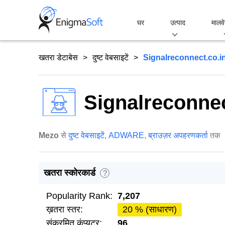
Skip
to
घर
उत्पाद
मालवे
content
खतरा डेटाबेस
दुष्ट वेबसाइटें
Signalreconnect.co.i
Signalreconnec
Mezo
से
दुष्ट वेबसाइटें
,
ADWARE
,
ब्राउज़र अपहरणकर्ता
तक
खतरा स्कोरकार्ड
?
Popularity Rank:
7,207
ख़तरा स्तर:
20 % (साधारण)
संक्रमित कंप्यूटर:
96