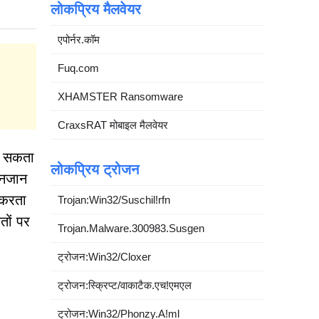
लोकप्रिय मैलवेयर
एपोर्नर.कॉम
Fuq.com
XHAMSTER Ransomware
CraxsRAT मोबाइल मैलवेयर
दे सकता
लोकप्रिय ट्रोजन
अनजान
 करता
Trojan:Win32/Suschil!rfn
तों पर
Trojan.Malware.300983.Susgen
ट्रोजन:Win32/Cloxer
ट्रोजन:स्क्रिप्ट/वाकाटैक.एच!एमएल
ट्रोजन:Win32/Phonzy.A!ml