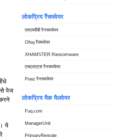
लोकप्रिय रैंसमवेयर
एमएमवीबी रैनसमवेयर
Ofoq रैंसमवेयर
XHAMSTER Ransomware
एचएलएएस रैनसमवेयर
Poaz रैनसमवेयर
ीधे
से पेज
लोकप्रिय मैक मैलवेयर
 करने
Fuq.com
ManagerUnit
। ये
को
PrimaryRemote