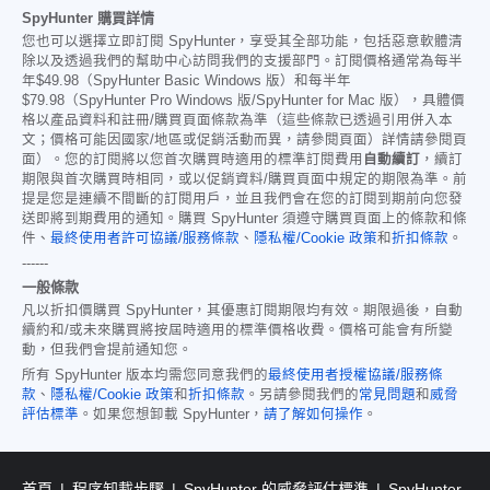
SpyHunter 購買詳情
您也可以選擇立即訂閱 SpyHunter，享受其全部功能，包括惡意軟體清
除以及透過我們的幫助中心訪問我們的支援部門。訂閱價格通常為每半
年
$49.98
（SpyHunter Basic Windows 版）和每半年
$79.98
（SpyHunter Pro Windows 版/SpyHunter for Mac 版），具體價
格以產品資料和註冊/購買頁面條款為準（這些條款已透過引用併入本
文；價格可能因國家/地區或促銷活動而異，請參閱頁面）詳情請參閱頁
面）。您的訂閱將以您首次購買時適用的標準訂閱費用
自動續訂
，續訂
期限與首次購買時相同，或以促銷資料/購買頁面中規定的期限為準。前
提是您是連續不間斷的訂閱用戶，並且我們會在您的訂閱到期前向您發
送即將到期費用的通知。購買 SpyHunter 須遵守購買頁面上的條款和條
件、
最終使用者許可協議/服務條款
、
隱私權/Cookie 政策
和
折扣條款
。
------
一般條款
凡以折扣價購買 SpyHunter，其優惠訂閱期限均有效。期限過後，自動
續約和/或未來購買將按屆時適用的標準價格收費。價格可能會有所變
動，但我們會提前通知您。
所有 SpyHunter 版本均需您同意我們的
最終使用者授權協議/服務條
款
、
隱私權/Cookie 政策
和
折扣條款
。另請參閱我們的
常見問題
和
威脅
評估標準
。如果您想卸載 SpyHunter，
請了解如何操作
。
首頁
程序卸載步驟
SpyHunter 的威脅評估標準
SpyHunter