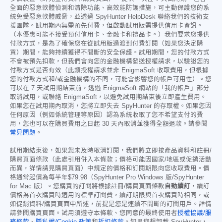
全面的惡意軟體偵測和清除功能、高效能防護措施，可主動保護您的系
統免受惡意軟體威脅，並透過 SpyHunter HelpDesk 聯絡我們的技術支
援團隊。試用期內無需預先付費，但啟動試用版需提供信用卡資訊。
（本優惠可能不接受預付信用卡、金融卡和禮品卡。）我們要求您提供
付款方式，是為了確保您在從試用版過渡到付費訂閱（如果您決定購
買）期間，能夠持續獲得不間斷的安全保護。試用期間，您的付款方式
不會被預先扣款，但我們會向您的金融機構發送授權請求，以驗證您的
付款方式是否有效（此類授權請求並非 EnigmaSoft 收取費用，但根據
您的付款方式和/或金融機構的不同，可能會影響您的帳戶可用性）。您
可以在 7 天試用期結束前，透過 EnigmaSoft 網站的「我的帳戶」部分
取消試用，或聯絡 EnigmaSoft，以避免試用期結束後立即產生費用。
如果您在試用期內取消，您將立即失去 SpyHunter 的存取權。如果您因
任何原因（例如係統管理等原因）認為系統收取了您不希望支付的費
用，您也可以在購買費用之日起 30 天內取消並獲得全額退款。請參閱
常見問題
。
試用期結束後，如果您未及時取消訂閱，我們將立即按產品資料和註冊/
購買頁面條款（此處引用併入本條款；價格可能因國家/地區或促銷活動
而異，詳情請見購買頁面）中規定的價格和訂閱期限向您收取費用。價
格通常起價為每半年
$79.98
（SpyHunter Pro Windows 版/SpyHunter
for Mac 版）。您購買的訂閱將根據註冊/購買頁面條款
自動續訂
，續訂
價格為首次購買時適用的標準訂閱費，續訂期限與首次購買時相同，或
如促銷資料/購買頁面中所述，前提是您是連續不間斷的訂閱用戶。詳情
請參閱購買頁面。試用須遵守本條款、您同意的最終使用者
授權協議/服
務條款
、
隱私權/Cookie 政策
和
折扣條款
。如果您想卸載 SpyHunter，