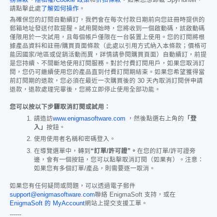
請點擊此處
了解如何操作
。
為確保您的訂閱自動續訂，我們會在每次付款日期前向您註冊時提供的
郵箱地址發送付款提醒。試用開始時，您將收到一個啟動碼，該啟動碼
僅限用於一次試用，且每個帳戶僅限在一台裝置上使用。您的訂閱將根
據產品資料和註冊/購買頁面條款（此處以引用方式納入本條款；價格可
能因國家/地區或促銷活動而異，詳情請參閱購買頁面）自動續訂，前提
是您持續、不間斷地使用訂閱服務。對於付費訂閱用戶，如果您取消訂
閱，您仍可繼續使用您的產品直到付費訂閱期結束。如果您希望獲得當
前訂閱期的退款，您必須在最近一次購買後的 30 天內取消訂閱併申請
退款，退款處理完畢後，您將立即停止使用全部功能。
您可以按以下步驟取消訂閱或試用：
請造訪
www.enigmasoftware.com
，然後點選右上角的
「登
入」
按鈕。
使用使用者名稱和密碼登入。
在導覽選單中，轉到
“訂單/許可證”。
在您的訂單/許可證旁
邊，會有一個按鈕，您可以點擊取消訂閱（如果有）。注意：
如果您有多個訂單/產品，則需要逐一取消。
如果您有任何疑問或問題，可以透過電子郵件
support@enigmasoftware.com
聯絡 EnigmaSoft 支持，或在
EnigmaSoft 的 MyAccount
網站上提交支援工單。
------