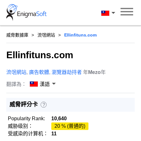
Skip
to
漢語
content
威脅數據庫
流氓網站
Ellinfituns.com
Ellinfituns.com
流氓網站
,
廣告軟體
,
瀏覽器劫持者
年
Mezo
年
翻譯為：
漢語
威脅評分卡
?
Popularity Rank:
10,640
威胁级别：
20 % (普通的)
受感染的计算机：
11