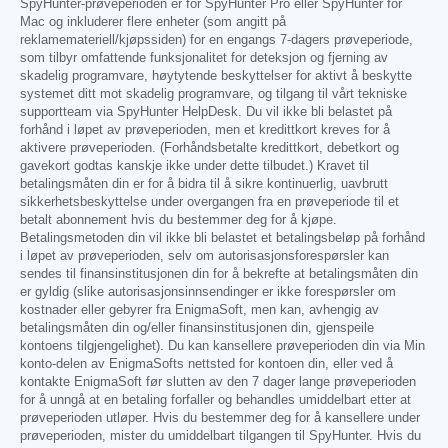
SpyHunter-prøveperioden er for SpyHunter Pro eller SpyHunter for
Mac og inkluderer flere enheter (som angitt på
reklamemateriell/kjøpssiden) for en engangs 7-dagers prøveperiode,
som tilbyr omfattende funksjonalitet for deteksjon og fjerning av
skadelig programvare, høytytende beskyttelser for aktivt å beskytte
systemet ditt mot skadelig programvare, og tilgang til vårt tekniske
supportteam via SpyHunter HelpDesk. Du vil ikke bli belastet på
forhånd i løpet av prøveperioden, men et kredittkort kreves for å
aktivere prøveperioden. (Forhåndsbetalte kredittkort, debetkort og
gavekort godtas kanskje ikke under dette tilbudet.) Kravet til
betalingsmåten din er for å bidra til å sikre kontinuerlig, uavbrutt
sikkerhetsbeskyttelse under overgangen fra en prøveperiode til et
betalt abonnement hvis du bestemmer deg for å kjøpe.
Betalingsmetoden din vil ikke bli belastet et betalingsbeløp på forhånd
i løpet av prøveperioden, selv om autorisasjonsforespørsler kan
sendes til finansinstitusjonen din for å bekrefte at betalingsmåten din
er gyldig (slike autorisasjonsinnsendinger er ikke forespørsler om
kostnader eller gebyrer fra EnigmaSoft, men kan, avhengig av
betalingsmåten din og/eller finansinstitusjonen din, gjenspeile
kontoens tilgjengelighet). Du kan kansellere prøveperioden din via Min
konto-delen av EnigmaSofts nettsted for kontoen din, eller ved å
kontakte EnigmaSoft før slutten av den 7 dager lange prøveperioden
for å unngå at en betaling forfaller og behandles umiddelbart etter at
prøveperioden utløper. Hvis du bestemmer deg for å kansellere under
prøveperioden, mister du umiddelbart tilgangen til SpyHunter. Hvis du