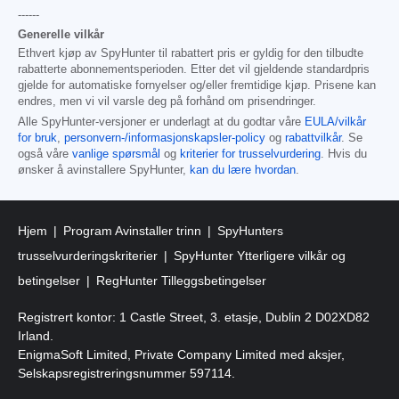
------
Generelle vilkår
Ethvert kjøp av SpyHunter til rabattert pris er gyldig for den tilbudte
rabatterte abonnementsperioden. Etter det vil gjeldende standardpris
gjelde for automatiske fornyelser og/eller fremtidige kjøp. Prisene kan
endres, men vi vil varsle deg på forhånd om prisendringer.
Alle SpyHunter-versjoner er underlagt at du godtar våre
EULA/vilkår
for bruk
,
personvern-/informasjonskapsler-policy
og
rabattvilkår
. Se
også våre
vanlige spørsmål
og
kriterier for trusselvurdering
. Hvis du
ønsker å avinstallere SpyHunter,
kan du lære hvordan
.
Hjem
Program Avinstaller trinn
SpyHunters
trusselvurderingskriterier
SpyHunter Ytterligere vilkår og
betingelser
RegHunter Tilleggsbetingelser
Registrert kontor: 1 Castle Street, 3. etasje, Dublin 2 D02XD82
Irland.
EnigmaSoft Limited, Private Company Limited med aksjer,
Selskapsregistreringsnummer 597114.