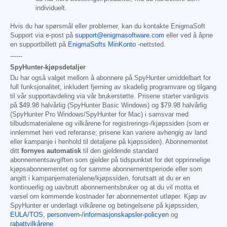
individuelt.
Hvis du har spørsmål eller problemer, kan du kontakte EnigmaSoft
Support via e-post på
support@enigmasoftware.com
eller ved å åpne
en supportbillett på
EnigmaSofts MinKonto
-nettsted.
------
SpyHunter-kjøpsdetaljer
Du har også valget mellom å abonnere på SpyHunter umiddelbart for
full funksjonalitet, inkludert fjerning av skadelig programvare og tilgang
til vår supportavdeling via vår brukerstøtte. Prisene starter vanligvis
på
$49.98
halvårlig (SpyHunter Basic Windows) og
$79.98
halvårlig
(SpyHunter Pro Windows/SpyHunter for Mac) i samsvar med
tilbudsmaterialene og vilkårene for registrerings-/kjøpssiden (som er
innlemmet heri ved referanse; prisene kan variere avhengig av land
eller kampanje i henhold til detaljene på kjøpssiden). Abonnementet
ditt
fornyes automatisk
til den gjeldende standard
abonnementsavgiften som gjelder på tidspunktet for det opprinnelige
kjøpsabonnementet og for samme abonnementsperiode eller som
angitt i kampanjematerialene/kjøpssiden, forutsatt at du er en
kontinuerlig og uavbrutt abonnementsbruker og at du vil motta et
varsel om kommende kostnader før abonnementet utløper. Kjøp av
SpyHunter er underlagt vilkårene og betingelsene på kjøpssiden,
EULA/TOS
,
personvern-/informasjonskapsler-policyen
og
rabattvilkårene
.