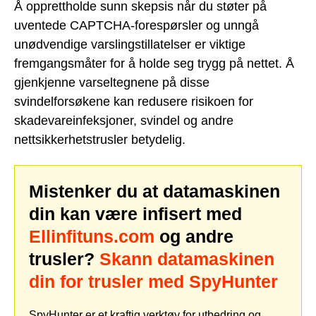
Å opprettholde sunn skepsis når du støter på
uventede CAPTCHA-forespørsler og unngå
unødvendige varslingstillatelser er viktige
fremgangsmåter for å holde seg trygg på nettet. Å
gjenkjenne varseltegnene på disse
svindelforsøkene kan redusere risikoen for
skadevareinfeksjoner, svindel og andre
nettsikkerhetstrusler betydelig.
Mistenker du at datamaskinen
din kan være infisert med
Ellinfituns.com
og andre
trusler?
Skann datamaskinen
din for trusler med SpyHunter
SpyHunter er et kraftig verktøy for utbedring og