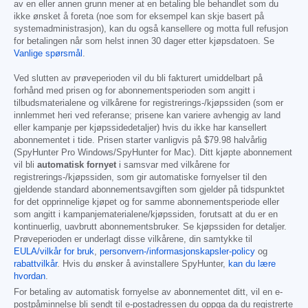
av en eller annen grunn mener at en betaling ble behandlet som du
ikke ønsket å foreta (noe som for eksempel kan skje basert på
systemadministrasjon), kan du også kansellere og motta full refusjon
for betalingen når som helst innen 30 dager etter kjøpsdatoen. Se
Vanlige spørsmål
.
Ved slutten av prøveperioden vil du bli fakturert umiddelbart på
forhånd med prisen og for abonnementsperioden som angitt i
tilbudsmaterialene og vilkårene for registrerings-/kjøpssiden (som er
innlemmet heri ved referanse; prisene kan variere avhengig av land
eller kampanje per kjøpssidedetaljer) hvis du ikke har kansellert
abonnementet i tide. Prisen starter vanligvis på
$79.98
halvårlig
(SpyHunter Pro Windows/SpyHunter for Mac). Ditt kjøpte abonnement
vil bli
automatisk fornyet
i samsvar med vilkårene for
registrerings-/kjøpssiden, som gir automatiske fornyelser til den
gjeldende standard abonnementsavgiften som gjelder på tidspunktet
for det opprinnelige kjøpet og for samme abonnementsperiode eller
som angitt i kampanjematerialene/kjøpssiden, forutsatt at du er en
kontinuerlig, uavbrutt abonnementsbruker. Se kjøpssiden for detaljer.
Prøveperioden er underlagt disse vilkårene, din samtykke til
EULA/vilkår for bruk
,
personvern-/informasjonskapsler-policy
og
rabattvilkår
. Hvis du ønsker å avinstallere SpyHunter,
kan du lære
hvordan
.
For betaling av automatisk fornyelse av abonnementet ditt, vil en e-
postpåminnelse bli sendt til e-postadressen du oppga da du registrerte