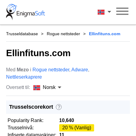
Skip
to
Norsk
content
Trusseldatabase
Rogue nettsteder
Ellinfituns.com
Ellinfituns.com
Med
Mezo
i
Rogue nettsteder
,
Adware
,
Nettleserkaprere
Oversett til:
Norsk
Trusselscorekort
?
Popularity Rank:
10,640
Trusselnivå:
20 % (Vanlig)
Infiserte datamaskiner:
11