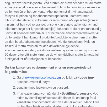
deg, før hver betalingsdato. Ved starten av prøveperioden vil du motta
en aktiveringskode som er begrenset til bruk for kun én prøveperiode
og for kun én enhet per konto. Abonnementet ditt vil automatisk
fornyes til prisen og for abonnementsperioden i samsvar med
tilbudsmaterialene og vilkårene for registrerings-/kjøpssiden (som er
innlemmet heri ved referanse; prisene kan variere avhengig av land
eller kampanje per kjøpssidedetaljer), forutsatt at du er en kontinuerlig,
uavbrutt abonnementsbruker. For betalende abonnementsbrukere vil
du fortsette å ha tilgang til produktet/produktene dine frem til slutten
av den betalte abonnementsperioden hvis du kansellerer. Hvis du
ønsker å motta refusjon for den daværende gjeldende
abonnementsperioden, må du kansellere og søke om refusjon innen
30 dager etter ditt siste kjøp, og du vil umiddelbart slutte å motta full
funksjonalitet når refusjonen er behandlet.
Du kan kansellere et abonnement eller en prøveperiode på
følgende måte:
Gå til
www.enigmasoftware.com
og klikk på
«Logg inn»
-
knappen øverst til høyre.
Logg inn med brukernavn og passord.
I navigasjonsmenyen går du til
«Bestilling/Lisenser».
Ved
siden av bestillingen/lisensen din finner du en knapp for å
kansellere abonnementet ditt hvis det er aktuelt. Merk: Hvis
du har flere bestillinger/produkter, må du kansellere dem