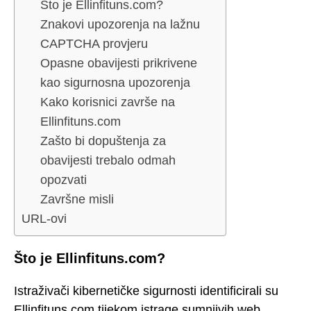
Što je Ellinfituns.com?
Znakovi upozorenja na lažnu
CAPTCHA provjeru
Opasne obavijesti prikrivene
kao sigurnosna upozorenja
Kako korisnici završe na
Ellinfituns.com
Zašto bi dopuštenja za
obavijesti trebalo odmah
opozvati
Završne misli
URL-ovi
Što je Ellinfituns.com?
Istraživači kibernetičke sigurnosti identificirali su
Ellinfituns.com tijekom istrage sumnjivih web