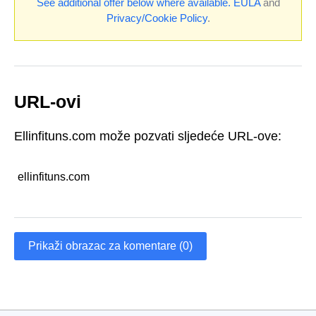
See additional offer below where available.
EULA
and
Privacy/Cookie Policy
.
URL-ovi
Ellinfituns.com može pozvati sljedeće URL-ove:
ellinfituns.com
Prikaži obrazac za komentare (0)