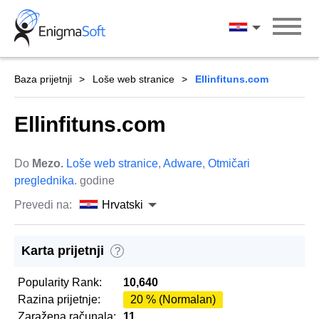
Skip
to
Hrvatski
content
Baza prijetnji
Loše web stranice
Ellinfituns.com
Ellinfituns.com
Do
Mezo.
Loše web stranice
,
Adware
,
Otmičari
preglednika
. godine
Prevedi na:
Hrvatski
Karta prijetnji
?
Popularity Rank:
10,640
Razina prijetnje:
20 % (Normalan)
Zaražena računala:
11