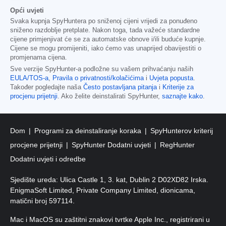
Opći uvjeti
Svaka kupnja SpyHuntera po sniženoj cijeni vrijedi za ponuđeno
sniženo razdoblje pretplate. Nakon toga, tada važeće standardne
cijene primjenjivat će se za automatske obnove i/ili buduće kupnje.
Cijene se mogu promijeniti, iako ćemo vas unaprijed obavijestiti o
promjenama cijena.
Sve verzije SpyHunter-a podložne su vašem prihvaćanju naših
EULA/TOS-a
,
Pravila o privatnosti/kolačićima
i
Uvjeta popusta
.
Također pogledajte naša
Često postavljana pitanja
i
Kriterije za
procjenu prijetnji
. Ako želite deinstalirati SpyHunter,
saznajte kako
.
Dom
Programi za deinstaliranje koraka
SpyHunterov kriterij
procjene prijetnji
SpyHunter Dodatni uvjeti
RegHunter
Dodatni uvjeti i odredbe
Sjedište ureda: Ulica Castle 1, 3. kat, Dublin 2 D02XD82 Irska.
EnigmaSoft Limited, Private Company Limited, dionicama,
matični broj 597114.
Mac i MacOS su zaštitni znakovi tvrtke Apple Inc., registrirani u