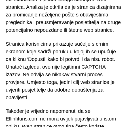
stranica. Analiza je otkrila da je stranica dizajnirana
za promicanje neželjene pošte s obavijestima
preglednika i preusmjeravanje posjetitelja na druge
potencijalno nepouzdane ili štetne web stranice.
Stranica korisnicima prikazuje sučelje s crnim
ekranom koje sadrži poruku u kojoj ih se upućuje
da kliknu 'Dopusti' kako bi potvrdili da nisu robot.
Unatoč izgledu, ovo nije legitimni CAPTCHA
izazov. Ne odvija se nikakav stvarni proces
provjere. Umjesto toga, jedini cilj web stranice je
uvjeriti posjetitelje da odobre dopuštenja za
obavijesti.
Također je vrijedno napomenuti da se
Ellinfituns.com ne mora uvijek pojavljivati u istom
obliku. Web-stranice ovog tipa često koriste