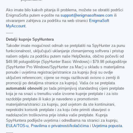
Ako imate bilo kakvih pitanja ili problema, možete se obratiti podršci
EnigmaSofta putem e-pošte na
support@enigmasoftware.com
ili
otvaranjem zahtjeva za podršku na web stranici
EnigmaSoft
MyAccount
.
------
Detalji kupnje SpyHuntera
Također imate mogućnost odmah se pretplatiti na SpyHunter za punu
funkcionalnost, uključujući uklanjanje zlonamjernog softvera i pristup
našem odjelu za podršku putem naše HelpDeska, obično počevši od
$49.98
polugodišnje (SpyHunter Basic Windows) i
$79.98
polugodišnje
(SpyHunter Pro Windows/SpyHunter za Mac) u skladu s materijalima
ponude i uvjetima registracije/stranice za kupnju (koji su ovdje
uključeni referencom; cijene se mogu razlikovati ovisno o zemlji ili
promociji po detaljima stranice za kupnju). Vaša će se pretplata
automatski obnoviti
po tada primjenjivoj standardnoj cijeni pretplate
koja je na snazi u trenutku vaše izvorne kupnje pretplate i za isto
razdoblje pretplate ili kako je navedeno u promotivnim
materijalima/stranici za kupnju, pod uvjetom da ste kontinuirani,
neprekidni korisnik pretplate i za koju ćete primiti obavijest o
nadolazećim troškovima prije isteka vaše pretplate. Kupnja
SpyHuntera podliježe uvjetima i odredbama na stranici za kupnju,
EULA/TOS-u
,
Pravilima o privatnosti/kolačićima
i
Uvjetima popusta
.
------