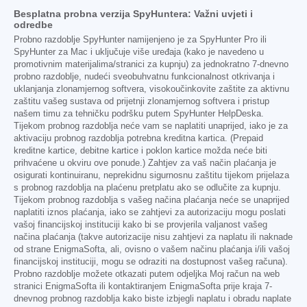
Besplatna probna verzija SpyHuntera: Važni uvjeti i
odredbe
Probno razdoblje SpyHunter namijenjeno je za SpyHunter Pro ili
SpyHunter za Mac i uključuje više uređaja (kako je navedeno u
promotivnim materijalima/stranici za kupnju) za jednokratno 7-dnevno
probno razdoblje, nudeći sveobuhvatnu funkcionalnost otkrivanja i
uklanjanja zlonamjernog softvera, visokoučinkovite zaštite za aktivnu
zaštitu vašeg sustava od prijetnji zlonamjernog softvera i pristup
našem timu za tehničku podršku putem SpyHunter HelpDeska.
Tijekom probnog razdoblja neće vam se naplatiti unaprijed, iako je za
aktivaciju probnog razdoblja potrebna kreditna kartica. (Prepaid
kreditne kartice, debitne kartice i poklon kartice možda neće biti
prihvaćene u okviru ove ponude.) Zahtjev za vaš način plaćanja je
osigurati kontinuiranu, neprekidnu sigurnosnu zaštitu tijekom prijelaza
s probnog razdoblja na plaćenu pretplatu ako se odlučite za kupnju.
Tijekom probnog razdoblja s vašeg načina plaćanja neće se unaprijed
naplatiti iznos plaćanja, iako se zahtjevi za autorizaciju mogu poslati
vašoj financijskoj instituciji kako bi se provjerila valjanost vašeg
načina plaćanja (takve autorizacije nisu zahtjevi za naplatu ili naknade
od strane EnigmaSofta, ali, ovisno o vašem načinu plaćanja i/ili vašoj
financijskoj instituciji, mogu se odraziti na dostupnost vašeg računa).
Probno razdoblje možete otkazati putem odjeljka Moj račun na web
stranici EnigmaSofta ili kontaktiranjem EnigmaSofta prije kraja 7-
dnevnog probnog razdoblja kako biste izbjegli naplatu i obradu naplate