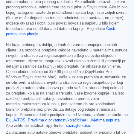
odmah nakon isteka probnog razdoblja. Ako odlučite otkazati tijekom
probnog razdoblja, odmah ćete izgubiti pristup SpyHunteru. Ako iz bilo
kojeg razloga smatrate da je obrađena naplata koju niste željeli izvršiti
(što se može dogoditi na temelju administracije sustava, na primjer),
možete otkazati i dobiti puni povrat novca za naplatu u bilo kojem
trenutku u roku od 30 dana od datuma kupnje. Pogledajte
Često
postavljana pitanja
.
Na kraju probnog razdoblja, odmah će vam se unaprijed naplatiti
cijena i za razdoblje pretplate kako je navedeno u materijalima ponude
i uvjetima stranice za registraciju/kupnju (koji su ovdje uključeni
referencom; cijene se mogu razlikovati ovisno o zemlji ili promociji po
detaljima stranice za kupnju) ako pretplatu ne otkažete na vrijeme.
Cijena obično počinje od
$79.98
polugodišnje (SpyHunter Pro
Windows/SpyHunter za Mac). Vaša kupljena pretplata
automatski će
se obnoviti
u skladu s uvjetima stranice za registraciju/kupnju, koji
predviđaju automatsku obnovu po tada važećoj standardnoj naknadi
za pretplatu koja je na snazi u trenutku vaše izvorne kupnje i za isto
razdoblje pretplate ili kako je navedeno u promotivnim
materijalima/stranici za kupnju, pod uvjetom da ste kontinuirani
korisnik pretplate bez prekida. Za detalje pogledajte stranicu za
kupnju. Probno razdoblje podliježe ovim Uvjetima, vašem pristanku na
EULA/TOS
,
Pravilima o privatnosti/kolačićima
i
Uvjetima popusta
.
Ako želite deinstalirati SpyHunter,
saznajte kako
.
Za plaćanje automatske obnove pretplate, podsjetnik e-poštom bit će