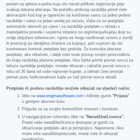
poslan na adresu e-pošte koju ste naveli prilikom registracije prije
svakog datuma plaćanja. Na početku probnog razdoblja primit ćete
aktivacijski kod koji je ograničen na korištenje samo za jedno probno
razdoblje i samo za jedan uređaj po računu. Vaša će se pretplata
automatski obnoviti po cijeni i za razdoblje pretplate u skladu s
materijalima ponude i uvjetima stranice za registraciju/kupnju (koji su
ovdje uključeni referencom; cijene se mogu razlikovati ovisno o zemlji
ili promociji po detaljima stranice za kupnju), pod uvjetom da ste
kontinuirani korisnik pretplate bez prekida. Za korisnike plaćene
pretplate, ako otkažete, i dalje ćete imati pristup svojim proizvodima
do kraja razdoblja plaćene pretplate. Ako želite primiti povrat novca za
tekuće razdoblje pretplate, morate otkazati i zatražiti povrat novca u
roku od 30 dana od vaše najnovije kupnje, a odmah ćete prestati
primati punu funkcionalnost kada se vaš povrat novca obradi.
Pretplatu ili probno razdoblje možete otkazati na sljedeći način:
Idite na
www.enigmasoftware.com
i kliknite gumb
"Prijava"
u gornjem desnom kutu.
Prijavite se sa svojim korisničkim imenom i lozinkom.
U navigacijskom izborniku idite na
"Narudžba/Licence".
Pored vaše narudžbe/licence dostupan je gumb za
otkazivanje pretplate ako je primjenjivo. Napomena: Ako
imate više narudžbi/proizvoda, morat ćete ih otkazati
pojedinačno.