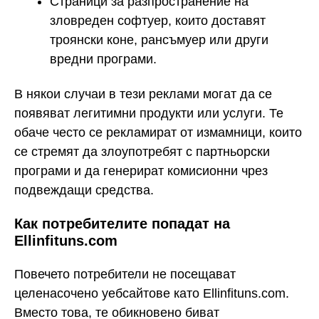
Страници за разпространение на
зловреден софтуер, които доставят
троянски коне, рансъмуер или други
вредни програми.
В някои случаи в тези реклами могат да се
появяват легитимни продукти или услуги. Те
обаче често се рекламират от измамници, които
се стремят да злоупотребят с партньорски
програми и да генерират комисионни чрез
подвеждащи средства.
Как потребителите попадат на
Ellinfituns.com
Повечето потребители не посещават
целенасочено уебсайтове като Ellinfituns.com.
Вместо това, те обикновено биват