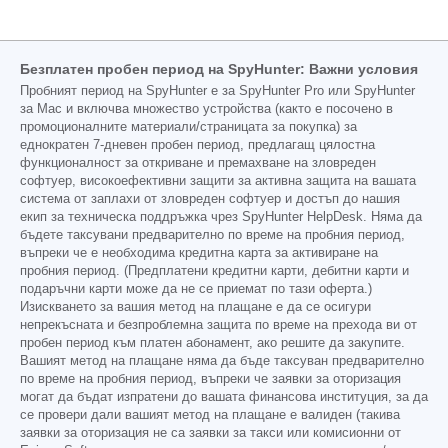
Безплатен пробен период на SpyHunter: Важни условия
Пробният период на SpyHunter е за SpyHunter Pro или SpyHunter
за Mac и включва множество устройства (както е посочено в
промоционалните материали/страницата за покупка) за
еднократен 7-дневен пробен период, предлагащ цялостна
функционалност за откриване и премахване на зловреден
софтуер, високоефективни защити за активна защита на вашата
система от заплахи от зловреден софтуер и достъп до нашия
екип за техническа поддръжка чрез SpyHunter HelpDesk. Няма да
бъдете таксувани предварително по време на пробния период,
въпреки че е необходима кредитна карта за активиране на
пробния период. (Предплатени кредитни карти, дебитни карти и
подаръчни карти може да не се приемат по тази оферта.)
Изискването за вашия метод на плащане е да се осигури
непрекъсната и безпроблемна защита по време на прехода ви от
пробен период към платен абонамент, ако решите да закупите.
Вашият метод на плащане няма да бъде таксуван предварително
по време на пробния период, въпреки че заявки за оторизация
могат да бъдат изпратени до вашата финансова институция, за да
се провери дали вашият метод на плащане е валиден (такива
заявки за оторизация не са заявки за такси или комисионни от