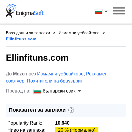
Skip
to
български ези
content
База данни за заплахи
Измамни уебсайтове
Ellinfituns.com
Ellinfituns.com
До
Mezo
през
Измамни уебсайтове
,
Рекламен
софтуер
,
Похитители на браузъри
г
Превод на:
български език
Показател за заплахи
?
Popularity Rank:
10,640
Ниво на заплаха:
20 % (Нормално)