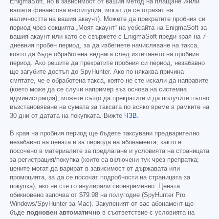
EnigmaSoft, но в зависимост от вашия метод на плащане и/или
вашата финансова институция, могат да се отразят на
наличността на вашия акаунт). Можете да прекратите пробния си
период чрез секцията „Моят акаунт“ на уебсайта на EnigmaSoft за
вашия акаунт или като се свържете с EnigmaSoft преди края на 7-
дневния пробен период, за да избегнете начисляване на такса,
която да бъде обработена веднага след изтичането на пробния
период. Ако решите да прекратите пробния си период, незабавно
ще загубите достъп до SpyHunter. Ако по някаква причина
смятате, че е обработена такса, която не сте искали да направите
(което може да се случи например въз основа на системна
администрация), можете също да прекратите и да получите пълно
възстановяване на сумата за таксата по всяко време в рамките на
30 дни от датата на покупката. Вижте
ЧЗВ
.
В края на пробния период ще бъдете таксувани предварително
незабавно на цената и за периода на абонамента, както е
посочено в материалите за предлагане и условията на страницата
за регистрация/покупка (които са включени тук чрез препратка;
цените могат да варират в зависимост от държавата или
промоцията, за да се посочат подробности на страницата за
покупка), ако не сте го анулирали своевременно. Цената
обикновено започва от
$79.98
на полугодие (SpyHunter Pro
Windows/SpyHunter за Mac). Закупеният от вас абонамент ще
бъде
подновен автоматично
в съответствие с условията на