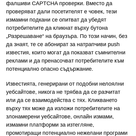
фалшиви CAPTCHA проверки. Вместо да
проверяват дали посетителят е човек, тези
измамни подкани се опитват да убедят
потребителите да кликнат върху бутона
„Разрешаване“ на браузъра. По този начин, без
да знаят, те се абонират за натрапчиви push
известия, които могат да показват съмнителни
реклами и да пренасочват потребителите към
потенциално опасно съдържание.
Известията, генерирани от подобни нелоялни
уебсайтове, никога не трябва да се разчитат
или да се взаимодейства с тях. Кликването
върху тях може да изложи потребителите на
злонамерени уебсайтове, онлайн измами,
измамни платформи за изтегляне,
промотиращи потенциално нежелани програми