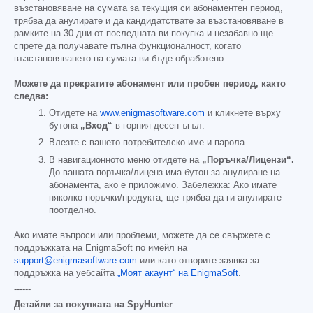
възстановяване на сумата за текущия си абонаментен период,
трябва да анулирате и да кандидатствате за възстановяване в
рамките на 30 дни от последната ви покупка и незабавно ще
спрете да получавате пълна функционалност, когато
възстановяването на сумата ви бъде обработено.
Можете да прекратите абонамент или пробен период, както
следва:
Отидете на
www.enigmasoftware.com
и кликнете върху
бутона
„Вход“
в горния десен ъгъл.
Влезте с вашето потребителско име и парола.
В навигационното меню отидете на
„Поръчка/Лицензи“.
До вашата поръчка/лиценз има бутон за анулиране на
абонамента, ако е приложимо. Забележка: Ако имате
няколко поръчки/продукта, ще трябва да ги анулирате
поотделно.
Ако имате въпроси или проблеми, можете да се свържете с
поддръжката на EnigmaSoft по имейл на
support@enigmasoftware.com
или като отворите заявка за
поддръжка на уебсайта
„Моят акаунт“ на EnigmaSoft
.
------
Детайли за покупката на SpyHunter