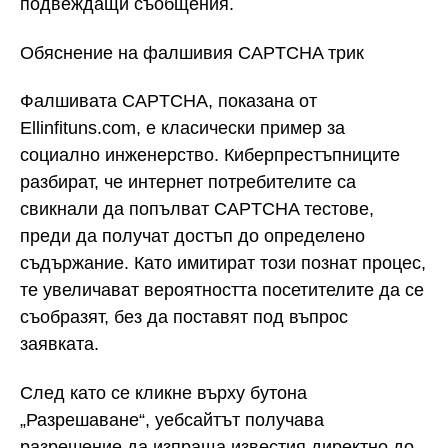
подвеждащи съобщения.
Обяснение на фалшивия CAPTCHA трик
Фалшивата CAPTCHA, показана от
Ellinfituns.com, е класически пример за
социално инженерство. Киберпрестъпниците
разбират, че интернет потребителите са
свикнали да попълват CAPTCHA тестове,
преди да получат достъп до определено
съдържание. Като имитират този познат процес,
те увеличават вероятността посетителите да се
съобразят, без да поставят под въпрос
заявката.
След като се кликне върху бутона
„Разрешаване“, уебсайтът получава
разрешение да изпраща известия директно до