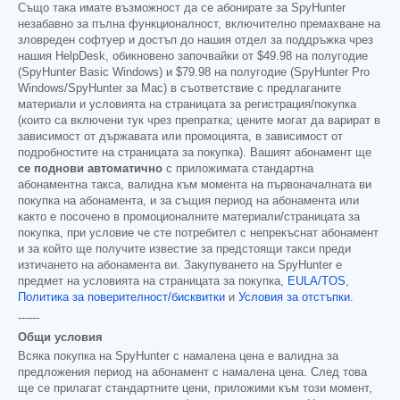
Също така имате възможност да се абонирате за SpyHunter
незабавно за пълна функционалност, включително премахване на
зловреден софтуер и достъп до нашия отдел за поддръжка чрез
нашия HelpDesk, обикновено започвайки от
$49.98
на полугодие
(SpyHunter Basic Windows) и
$79.98
на полугодие (SpyHunter Pro
Windows/SpyHunter за Mac) в съответствие с предлаганите
материали и условията на страницата за регистрация/покупка
(които са включени тук чрез препратка; цените могат да варират в
зависимост от държавата или промоцията, в зависимост от
подробностите на страницата за покупка). Вашият абонамент ще
се поднови автоматично
с приложимата стандартна
абонаментна такса, валидна към момента на първоначалната ви
покупка на абонамента, и за същия период на абонамента или
както е посочено в промоционалните материали/страницата за
покупка, при условие че сте потребител с непрекъснат абонамент
и за който ще получите известие за предстоящи такси преди
изтичането на абонамента ви. Закупуването на SpyHunter е
предмет на условията на страницата за покупка,
EULA/TOS
,
Политика за поверителност/бисквитки
и
Условия за отстъпки
.
------
Общи условия
Всяка покупка на SpyHunter с намалена цена е валидна за
предложения период на абонамент с намалена цена. След това
ще се прилагат стандартните цени, приложими към този момент,