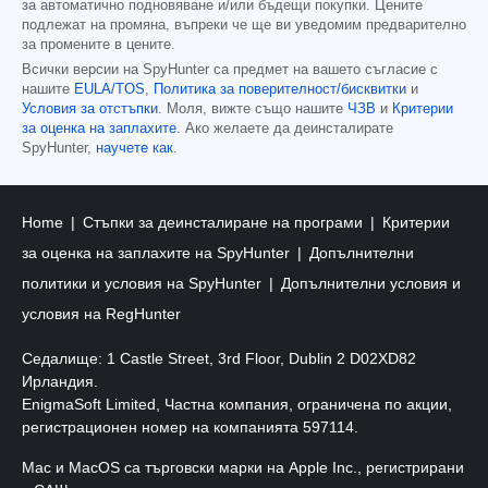
за автоматично подновяване и/или бъдещи покупки. Цените
подлежат на промяна, въпреки че ще ви уведомим предварително
за промените в цените.
Всички версии на SpyHunter са предмет на вашето съгласие с
нашите
EULA/TOS
,
Политика за поверителност/бисквитки
и
Условия за отстъпки
. Моля, вижте също нашите
ЧЗВ
и
Критерии
за оценка на заплахите
. Ако желаете да деинсталирате
SpyHunter,
научете как
.
Home
Стъпки за деинсталиране на програми
Критерии
за оценка на заплахите на SpyHunter
Допълнителни
политики и условия на SpyHunter
Допълнителни условия и
условия на RegHunter
Седалище: 1 Castle Street, 3rd Floor, Dublin 2 D02XD82
Ирландия.
EnigmaSoft Limited, Частна компания, ограничена по акции,
регистрационен номер на компанията 597114.
Mac и MacOS са търговски марки на Apple Inc., регистрирани