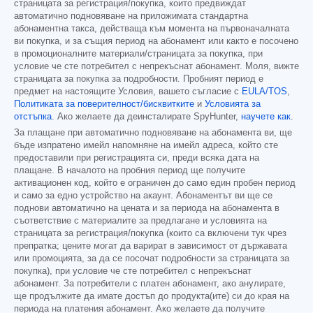
страницата за регистрация/покупка, които предвиждат
автоматично подновяване на приложимата стандартна
абонаментна такса, действаща към момента на първоначалната
ви покупка, и за същия период на абонамент или както е посочено
в промоционалните материали/страницата за покупка, при
условие че сте потребител с непрекъснат абонамент. Моля, вижте
страницата за покупка за подробности. Пробният период е
предмет на настоящите Условия, вашето съгласие с
EULA/TOS
,
Политиката за поверителност/бисквитките
и
Условията за
отстъпка
. Ако желаете да деинсталирате SpyHunter,
научете как
.
За плащане при автоматично подновяване на абонамента ви, ще
бъде изпратено имейл напомняне на имейл адреса, който сте
предоставили при регистрацията си, преди всяка дата на
плащане. В началото на пробния период ще получите
активационен код, който е ограничен до само един пробен период
и само за едно устройство на акаунт. Абонаментът ви ще се
поднови автоматично на цената и за периода на абонамента в
съответствие с материалите за предлагане и условията на
страницата за регистрация/покупка (които са включени тук чрез
препратка; цените могат да варират в зависимост от държавата
или промоцията, за да се посочат подробности за страницата за
покупка), при условие че сте потребител с непрекъснат
абонамент. За потребители с платен абонамент, ако анулирате,
ще продължите да имате достъп до продукта(ите) си до края на
периода на платения абонамент. Ако желаете да получите