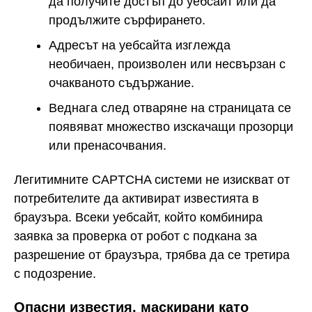
да получите достъп до уебсайт или да
продължите сърфирането.
Адресът на уебсайта изглежда
необичаен, произволен или несвързан с
очакваното съдържание.
Веднага след отваряне на страницата се
появяват множество изскачащи прозорци
или пренасочвания.
Легитимните CAPTCHA системи не изискват от
потребителите да активират известията в
браузъра. Всеки уебсайт, който комбинира
заявка за проверка от робот с подкана за
разрешение от браузъра, трябва да се третира
с подозрение.
Опасни известия, маскирани като