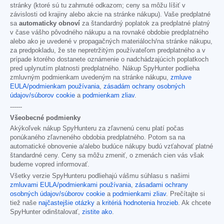
stránky (ktoré sú tu zahrnuté odkazom; ceny sa môžu líšiť v
závislosti od krajiny alebo akcie na stránke nákupu). Vaše predplatné
sa
automaticky obnoví
za štandardný poplatok za predplatné platný
v čase vášho pôvodného nákupu a na rovnaké obdobie predplatného
alebo ako je uvedené v propagačných materiáloch/na stránke nákupu,
za predpokladu, že ste nepretržitým používateľom predplatného a v
prípade ktorého dostanete oznámenie o nadchádzajúcich poplatkoch
pred uplynutím platnosti predplatného. Nákup SpyHunter podlieha
zmluvným podmienkam uvedeným na stránke nákupu,
zmluve
EULA/podmienkam používania
,
zásadám ochrany osobných
údajov/súborov cookie
a
podmienkam zliav
.
------
Všeobecné podmienky
Akýkoľvek nákup SpyHunteru za zľavnenú cenu platí počas
ponúkaného zľavneného obdobia predplatného. Potom sa na
automatické obnovenie a/alebo budúce nákupy budú vzťahovať platné
štandardné ceny. Ceny sa môžu zmeniť, o zmenách cien vás však
budeme vopred informovať.
Všetky verzie SpyHunteru podliehajú vášmu súhlasu s našimi
zmluvami EULA/podmienkami používania
,
zásadami ochrany
osobných údajov/súborov cookie
a
podmienkami zliav
. Prečítajte si
tiež naše
najčastejšie otázky
a
kritériá hodnotenia hrozieb
. Ak chcete
SpyHunter odinštalovať,
zistite ako
.