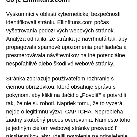
Výskumníci v oblasti kybernetickej bezpečnosti
identifikovali stránku Ellinfituns.com počas
vyšetrovania podozrivých webových stránok.
Analýza odhalila, že stránka je navrhnutá tak, aby
propagovala spamové upozornenia prehliadača a
presmerovávala návštevníkov na iné potenciálne
nespoľahlivé alebo škodlivé webové stránky.
Stránka zobrazuje používateľom rozhranie s
čiernou obrazovkou, ktoré obsahuje správu s
pokynom, aby klikli na tlačidlo „Povoliť“ a potvrdili
tak, že nie sú roboti. Napriek tomu, že to vyzerá,
nejde o legitímnu výzvu CAPTCHA. Neprebieha
žiadny skutočný proces overovania. Namiesto toho
je jediným cieľom webovej stránky presvedčiť
návštevníkov, aby udelili povolenia na odosielanie