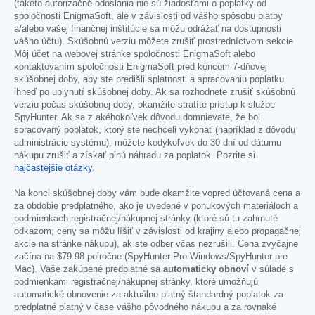
(takéto autorizačné odoslania nie sú žiadosťami o poplatky od
spoločnosti EnigmaSoft, ale v závislosti od vášho spôsobu platby
a/alebo vašej finančnej inštitúcie sa môžu odrážať na dostupnosti
vášho účtu). Skúšobnú verziu môžete zrušiť prostredníctvom sekcie
Môj účet na webovej stránke spoločnosti EnigmaSoft alebo
kontaktovaním spoločnosti EnigmaSoft pred koncom 7-dňovej
skúšobnej doby, aby ste predišli splatnosti a spracovaniu poplatku
ihneď po uplynutí skúšobnej doby. Ak sa rozhodnete zrušiť skúšobnú
verziu počas skúšobnej doby, okamžite stratíte prístup k službe
SpyHunter. Ak sa z akéhokoľvek dôvodu domnievate, že bol
spracovaný poplatok, ktorý ste nechceli vykonať (napríklad z dôvodu
administrácie systému), môžete kedykoľvek do 30 dní od dátumu
nákupu zrušiť a získať plnú náhradu za poplatok. Pozrite si
najčastejšie otázky
.
Na konci skúšobnej doby vám bude okamžite vopred účtovaná cena a
za obdobie predplatného, ako je uvedené v ponukových materiáloch a
podmienkach registračnej/nákupnej stránky (ktoré sú tu zahrnuté
odkazom; ceny sa môžu líšiť v závislosti od krajiny alebo propagačnej
akcie na stránke nákupu), ak ste odber včas nezrušili. Cena zvyčajne
začína na
$79.98
polročne (SpyHunter Pro Windows/SpyHunter pre
Mac). Vaše zakúpené predplatné sa
automaticky obnoví
v súlade s
podmienkami registračnej/nákupnej stránky, ktoré umožňujú
automatické obnovenie za aktuálne platný štandardný poplatok za
predplatné platný v čase vášho pôvodného nákupu a za rovnaké