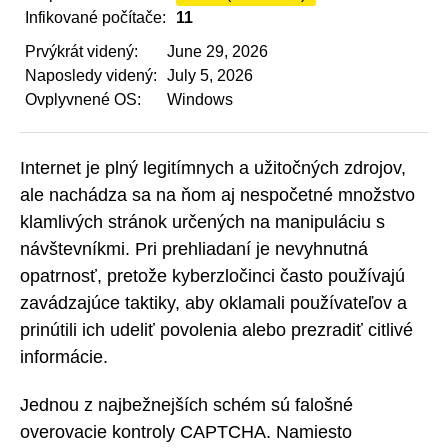
Infikované počítače:
11
Prvýkrát videný:
June 29, 2026
Naposledy videný:
July 5, 2026
Ovplyvnené OS:
Windows
Internet je plný legitímnych a užitočných zdrojov,
ale nachádza sa na ňom aj nespočetné množstvo
klamlivých stránok určených na manipuláciu s
návštevníkmi. Pri prehliadaní je nevyhnutná
opatrnosť, pretože kyberzločinci často používajú
zavádzajúce taktiky, aby oklamali používateľov a
prinútili ich udeliť povolenia alebo prezradiť citlivé
informácie.
Jednou z najbežnejších schém sú falošné
overovacie kontroly CAPTCHA. Namiesto