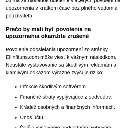
čo má za následok udelenie viacerých povolení na
upozornenia v krátkom čase bez plného vedomia
používateľa.
Prečo by mali byť povolenia na
upozornenia okamžite zrušené
Povolenie odosielania upozornení zo stránky
Ellinfituns.com môže viesť k vážnym následkom.
Neustále vystavovanie sa škodlivým reklamám a
klamlivým odkazom výrazne zvyšuje riziko:
Infekcie škodlivým softvérom.
Finančné straty vyplývajúce z podvodov.
Krádež osobných a finančných informácií.
Únos účtu.
Ďalšie vystavenie podvodným webovým