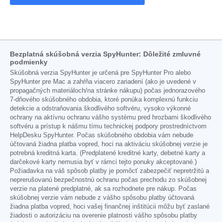
Bezplatná skúšobná verzia SpyHunter: Dôležité zmluvné
podmienky
Skúšobná verzia SpyHunter je určená pre SpyHunter Pro alebo
SpyHunter pre Mac a zahŕňa viacero zariadení (ako je uvedené v
propagačných materiáloch/na stránke nákupu) počas jednorazového
7-dňového skúšobného obdobia, ktoré ponúka komplexnú funkciu
detekcie a odstraňovania škodlivého softvéru, vysoko výkonné
ochrany na aktívnu ochranu vášho systému pred hrozbami škodlivého
softvéru a prístup k nášmu tímu technickej podpory prostredníctvom
HelpDesku SpyHunter. Počas skúšobného obdobia vám nebude
účtovaná žiadna platba vopred, hoci na aktiváciu skúšobnej verzie je
potrebná kreditná karta. (Predplatené kreditné karty, debetné karty a
darčekové karty nemusia byť v rámci tejto ponuky akceptované.)
Požiadavka na váš spôsob platby je pomôcť zabezpečiť nepretržitú a
neprerušovanú bezpečnostnú ochranu počas prechodu zo skúšobnej
verzie na platené predplatné, ak sa rozhodnete pre nákup. Počas
skúšobnej verzie vám nebude z vášho spôsobu platby účtovaná
žiadna platba vopred, hoci vašej finančnej inštitúcii môžu byť zaslané
žiadosti o autorizáciu na overenie platnosti vášho spôsobu platby