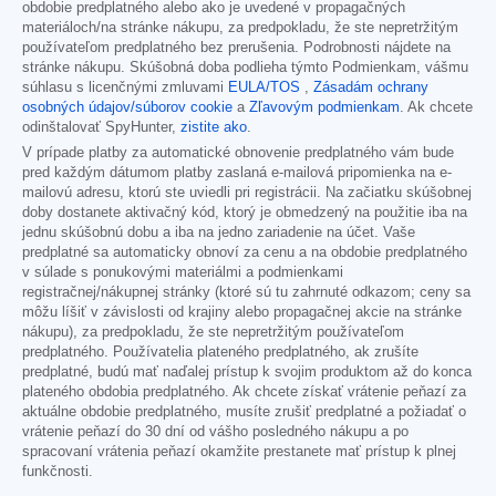
obdobie predplatného alebo ako je uvedené v propagačných
materiáloch/na stránke nákupu, za predpokladu, že ste nepretržitým
používateľom predplatného bez prerušenia. Podrobnosti nájdete na
stránke nákupu. Skúšobná doba podlieha týmto Podmienkam, vášmu
súhlasu s licenčnými zmluvami
EULA/TOS
,
Zásadám ochrany
osobných údajov/súborov cookie
a
Zľavovým podmienkam
. Ak chcete
odinštalovať SpyHunter,
zistite ako
.
V prípade platby za automatické obnovenie predplatného vám bude
pred každým dátumom platby zaslaná e-mailová pripomienka na e-
mailovú adresu, ktorú ste uviedli pri registrácii. Na začiatku skúšobnej
doby dostanete aktivačný kód, ktorý je obmedzený na použitie iba na
jednu skúšobnú dobu a iba na jedno zariadenie na účet. Vaše
predplatné sa automaticky obnoví za cenu a na obdobie predplatného
v súlade s ponukovými materiálmi a podmienkami
registračnej/nákupnej stránky (ktoré sú tu zahrnuté odkazom; ceny sa
môžu líšiť v závislosti od krajiny alebo propagačnej akcie na stránke
nákupu), za predpokladu, že ste nepretržitým používateľom
predplatného. Používatelia plateného predplatného, ak zrušíte
predplatné, budú mať naďalej prístup k svojim produktom až do konca
plateného obdobia predplatného. Ak chcete získať vrátenie peňazí za
aktuálne obdobie predplatného, musíte zrušiť predplatné a požiadať o
vrátenie peňazí do 30 dní od vášho posledného nákupu a po
spracovaní vrátenia peňazí okamžite prestanete mať prístup k plnej
funkčnosti.