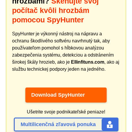
hrozbami?
Skenujte svoj
počítač kvôli hrozbám
pomocou SpyHunter
SpyHunter je výkonný nástroj na nápravu a
ochranu škodlivého softvéru navrhnutý tak, aby
používateľom pomohol s hĺbkovou analýzou
zabezpečenia systému, detekciou a odstránením
širokej škály hrozieb, ako je
Ellinfituns.com
, ako aj
službu technickej podpory jeden na jedného.
Download SpyHunter
Ušetrite svoje podnikateľské peniaze!
Multilicenčná zľavová ponuka