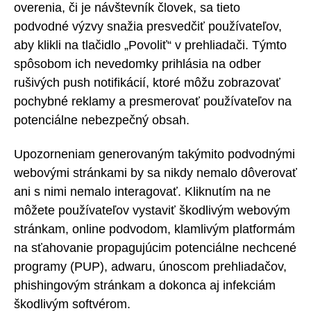
overenia, či je návštevník človek, sa tieto
podvodné výzvy snažia presvedčiť používateľov,
aby klikli na tlačidlo „Povoliť“ v prehliadači. Týmto
spôsobom ich nevedomky prihlásia na odber
rušivých push notifikácií, ktoré môžu zobrazovať
pochybné reklamy a presmerovať používateľov na
potenciálne nebezpečný obsah.
Upozorneniam generovaným takýmito podvodnými
webovými stránkami by sa nikdy nemalo dôverovať
ani s nimi nemalo interagovať. Kliknutím na ne
môžete používateľov vystaviť škodlivým webovým
stránkam, online podvodom, klamlivým platformám
na sťahovanie propagujúcim potenciálne nechcené
programy (PUP), adwaru, únoscom prehliadačov,
phishingovým stránkam a dokonca aj infekciám
škodlivým softvérom.