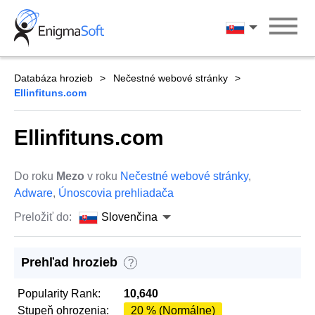
Skip
to
Slovenčina
content
Databáza hrozieb
Nečestné webové stránky
Ellinfituns.com
Ellinfituns.com
Do roku
Mezo
v roku
Nečestné webové stránky
,
Adware
,
Únoscovia prehliadača
Preložiť do:
Slovenčina
Prehľad hrozieb
?
Popularity Rank:
10,640
Stupeň ohrozenia:
20 % (Normálne)