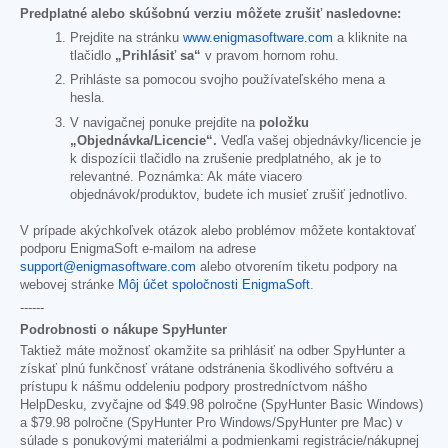
Predplatné alebo skúšobnú verziu môžete zrušiť nasledovne:
Prejdite na stránku
www.enigmasoftware.com
a kliknite na
tlačidlo
„Prihlásiť sa“
v pravom hornom rohu.
Prihláste sa pomocou svojho používateľského mena a
hesla.
V navigačnej ponuke prejdite na
položku
„Objednávka/Licencie“.
Vedľa vašej objednávky/licencie je
k dispozícii tlačidlo na zrušenie predplatného, ak je to
relevantné. Poznámka: Ak máte viacero
objednávok/produktov, budete ich musieť zrušiť jednotlivo.
V prípade akýchkoľvek otázok alebo problémov môžete kontaktovať
podporu EnigmaSoft e-mailom na adrese
support@enigmasoftware.com
alebo otvorením tiketu podpory na
webovej stránke
Môj účet spoločnosti EnigmaSoft
.
------
Podrobnosti o nákupe SpyHunter
Taktiež máte možnosť okamžite sa prihlásiť na odber SpyHunter a
získať plnú funkčnosť vrátane odstránenia škodlivého softvéru a
prístupu k nášmu oddeleniu podpory prostredníctvom nášho
HelpDesku, zvyčajne od
$49.98
polročne (SpyHunter Basic Windows)
a
$79.98
polročne (SpyHunter Pro Windows/SpyHunter pre Mac) v
súlade s ponukovými materiálmi a podmienkami registrácie/nákupnej