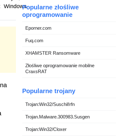
:
Windows
Popularne złośliwe
oprogramowanie
Eporner.com
Fuq.com
XHAMSTER Ransomware
Złośliwe oprogramowanie mobilne
CraxsRAT
ona
Popularne trojany
Trojan:Win32/Suschil!rfn
a
Trojan.Malware.300983.Susgen
Trojan:Win32/Cloxer