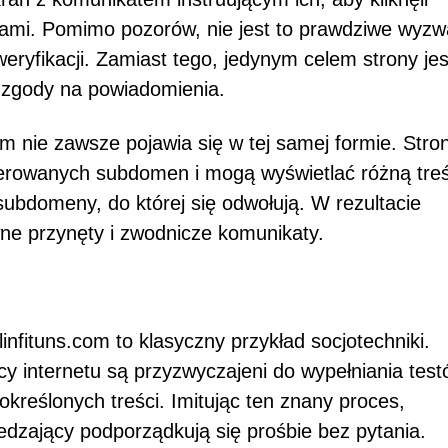
otami. Pomimo pozorów, nie jest to prawdziwe wyzw
yfikacji. Zamiast tego, jedynym celem strony jes
a zgody na powiadomienia.
m nie zawsze pojawia się w tej samej formie. Stro
nerowanych subdomen i mogą wyświetlać różną tre
subdomeny, do której się odwołują. W rezultacie
ne przynęty i zwodnicze komunikaty.
fituns.com to klasyczny przykład socjotechniki.
y internetu są przyzwyczajeni do wypełniania tes
eślonych treści. Imitując ten znany proces,
dzający podporządkują się prośbie bez pytania.