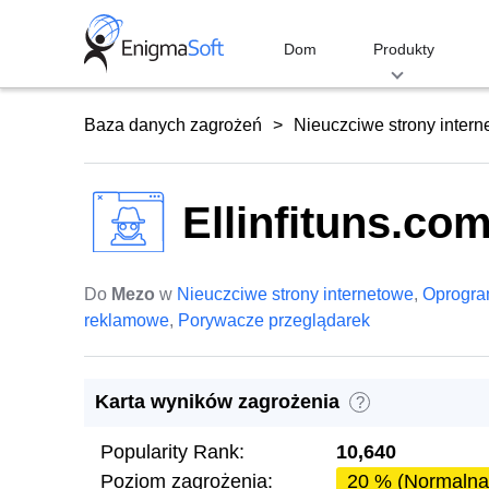
Skip
to
Dom
Produkty
content
Baza danych zagrożeń
Nieuczciwe strony inter
Ellinfituns.co
Do
Mezo
w
Nieuczciwe strony internetowe
,
Oprogr
reklamowe
,
Porywacze przeglądarek
Karta wyników zagrożenia
?
Popularity Rank:
10,640
Poziom zagrożenia:
20 % (Normalna