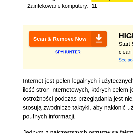
Zainfekowane komputery:
11
HI
Scan & Remove Now
Start
clean
SPYHUNTER
See add
Internet jest pełen legalnych i użyteczny
ilość stron internetowych, których celem
ostrożności podczas przeglądania jest n
stosują zwodnicze taktyki, aby nakłonić u
poufnych informacji.
Jednym z najczęstszych oszustw są fałs