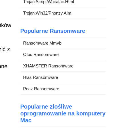
Trojan:Script/Wacatac.H!ml
Trojan:Win32/Phonzy.A!ml
ników
Popularne Ransomware
Ransomware Mmvb
ić z
Ofoq Ransomware
ane
XHAMSTER Ransomware
Hlas Ransomware
Poaz Ransomware
Popularne złośliwe
oprogramowanie na komputery
Mac