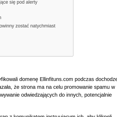
ce się pod alerty
m
owinny zostać natychmiast
fikowali domenę Ellinfituns.com podczas dochodz
kazała, że strona ma na celu promowanie spamu w
owywanie odwiedzających do innych, potencjalnie
an z komunikatem instruującym ich, aby kliknęli