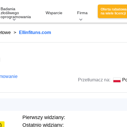
Badania
Oferta rabatowa
złośliwego
Wsparcie
Firma
na wiele licencji
oprogramowania
netowe
Ellinfituns.com
m
amowanie
Przetłumacz na:
Po
Pierwszy widziany:
)
Ostatnio widziany: