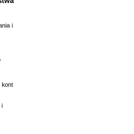
stwa
nia i
o
 kont
i