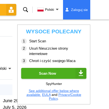
Szukaj
Polski
Zaloguj sie
WYSOCE POLECANY
Start Scan
Usuń Nieuczciwe strony
internetowe
Chroń i czyść swojego Maca
lski
Scan Now
SpyHunter
See additional offer below where
available.
EULA
and
Privacy/Cookie
Policy
.
June 29, 2026
July 5, 2026