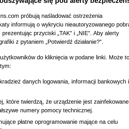
dszywające się pod alerty bezpieczeń
uns.com próbują naśladować ostrzeżenia
ty informują o wykryciu nieautoryzowanego pobra
 prezentując przyciski „TAK” i „NIE”. Aby alerty
rafiki z pytaniem „Potwierdź działanie?”.
żytkowników do kliknięcia w podane linki. Może t
 tym:
kradzież danych logowania, informacji bankowych i
, które twierdzą, że urządzenie jest zainfekowane 
 fałszywe numery pomocy technicznej.
amujące płatne oprogramowanie mające na celu