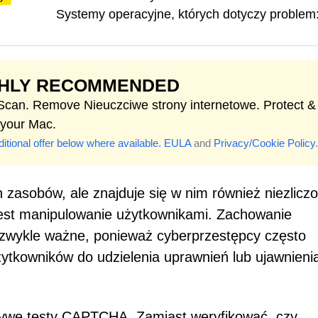
Systemy operacyjne, których dotyczy problem
GHLY RECOMMENDED
 Scan. Remove Nieuczciwe strony internetowe. Protect &
 your Mac.
itional offer below where available.
EULA
and
Privacy/Cookie Policy
.
ch zasobów, ale znajduje się w nim również niezlicz
 jest manipulowanie użytkownikami. Zachowanie
iezwykle ważne, ponieważ cyberprzestępcy często
żytkowników do udzielenia uprawnień lub ujawnieni
zywe testy CAPTCHA. Zamiast weryfikować, czy