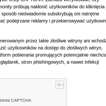
monity próbują nakłonić użytkowników do kliknięcia
n sposób nieświadomie subskrybują oni natrętne
lać podejrzane reklamy i przekierowywać użytkow
nerowanym przez takie złośliwe witryny ani wchodz
razić użytkowników na dostęp do złośliwych witryn,
tform pobierania promujących potencjalnie niechci
lądarek, stron phishingowych, a nawet infekcji
wdzenia CAPTCHA