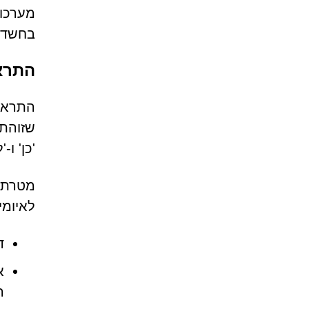
בחשדנ
התרא
שזוהתה
'כן' ו
מטרת ה
לאיומי
ד
א
ה