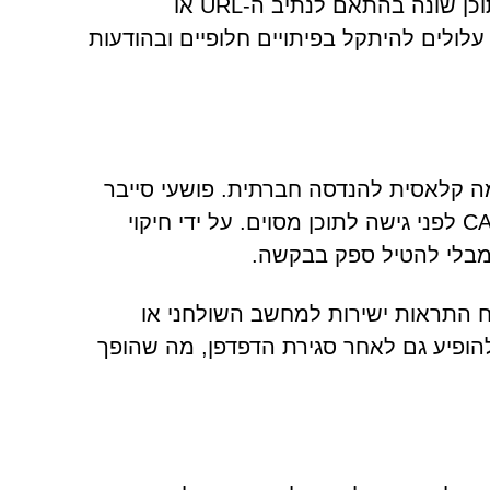
קרובות בתת-דומיינים שנוצרים באופן אקראי ויכולים להציג תוכן שונה בהתאם לנתיב ה-URL או
לולים להיתקל בפיתויים חלופיים ובהודעות
 שמוצג על ידי Ellinfituns.com הוא דוגמה קלאסית להנדסה חברתית. פושעי סייבר
מבינים שמשתמשי אינטרנט רגילים להשלים מבחני CAPTCHA לפני גישה לתוכן מסוים. על ידי חיקוי
 מבלי להטיל ספק בבקשה.
 התראות ישירות למחשב השולחני או
ופיע גם לאחר סגירת הדפדפן, מה שהופך