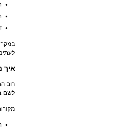
ה
ה
ד
במקרים
לעתים 
איך מש
לשם בא
מקורות
ת