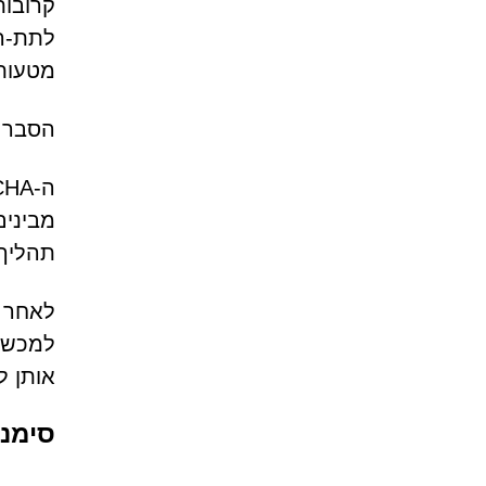
לתת-הד
מטעות
הסבר על טר
תהליך 
לאחר 
למכשיר
אותן ל
סימני א