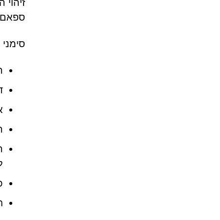
ספאם 
סימני 
ה
ד
אין רכ
ה
ה
ל
כ
ח