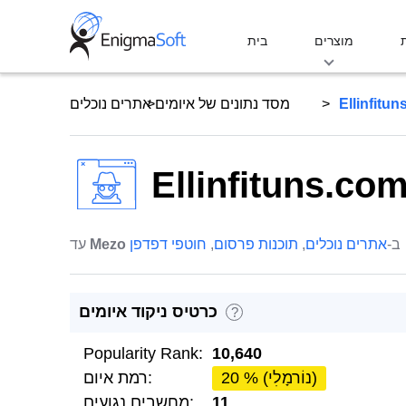
Skip
to
מוצרים
בית
content
Ellinfitu
מסד נתונים של איומים
אתרים נוכלים
Ellinfituns.co
ב-
אתרים נוכלים
,
תוכנות פרסום
,
חוטפי דפדפן
Mezo
עד
כרטיס ניקוד איומים
?
Popularity Rank:
10,640
20 % (נוֹרמָלִי)
רמת איום:
11
מחשבים נגועים: