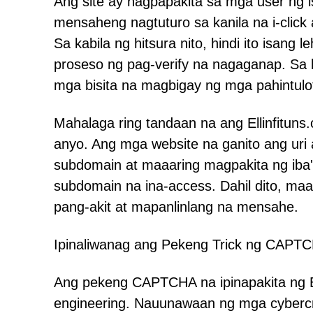
Ang site ay nagpapakita sa mga user ng i
mensaheng nagtuturo sa kanila na i-click 
Sa kabila ng hitsura nito, hindi ito isa
proseso ng pag-verify na nagaganap. Sa h
mga bisita na magbigay ng mga pahintulot 
Mahalaga ring tandaan na ang Ellinfituns
anyo. Ang mga website na ganito ang u
subdomain at maaaring magpakita ng iba't
subdomain na ina-access. Dahil dito, ma
pang-akit at mapanlinlang na mensahe.
Ipinaliwanag ang Pekeng Trick ng CAPT
Ang pekeng CAPTCHA na ipinapakita ng El
engineering. Nauunawaan ng mga cybercr