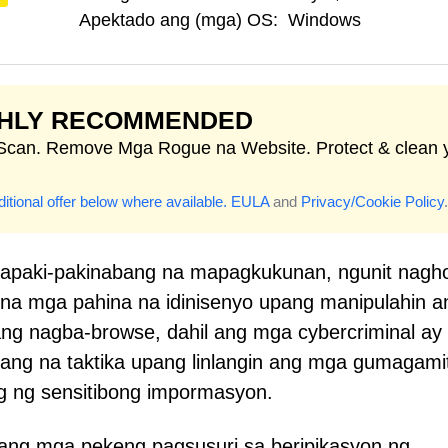
Apektado ang (mga) OS:
Windows
GHLY RECOMMENDED
 Scan. Remove Mga Rogue na Website. Protect & clean 
itional offer below where available.
EULA
and
Privacy/Cookie Policy
.
 kapaki-pakinabang na mapagkukunan, ngunit nagh
g na mga pahina na idinisenyo upang manipulahin a
ang nagba-browse, dahil ang mga cybercriminal ay
ng na taktika upang linlangin ang mga gumagami
 ng sensitibong impormasyon.
ang mga pekeng pagsusuri sa beripikasyon ng