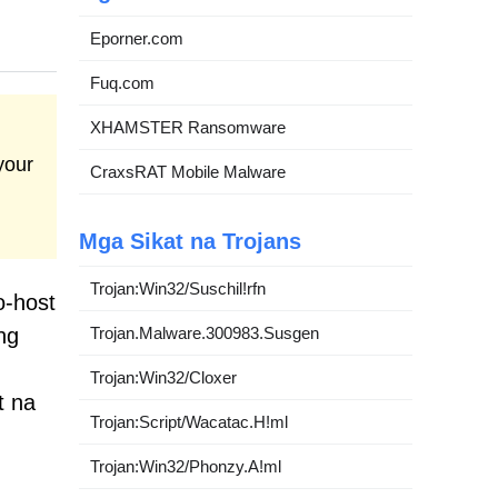
Eporner.com
Fuq.com
XHAMSTER Ransomware
your
CraxsRAT Mobile Malware
Mga Sikat na Trojans
Trojan:Win32/Suschil!rfn
o-host
Trojan.Malware.300983.Susgen
ng
Trojan:Win32/Cloxer
t na
Trojan:Script/Wacatac.H!ml
Trojan:Win32/Phonzy.A!ml