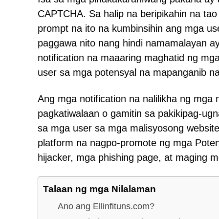
CAPTCHA. Sa halip na beripikahin na tao 
prompt na ito na kumbinsihin ang mga user
paggawa nito nang hindi namamalayan ay
notification na maaaring maghatid ng mg
user sa mga potensyal na mapanganib na
Ang mga notification na nalilikha ng mga
pagkatiwalaan o gamitin sa pakikipag-ug
sa mga user sa mga malisyosong website
platform na nagpo-promote ng mga Poten
hijacker, mga phishing page, at maging 
Talaan ng mga Nilalaman
Ano ang Ellinfituns.com?