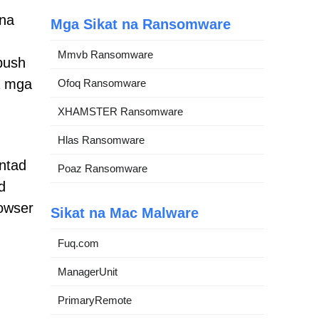
 na
Mga Sikat na Ransomware
Mmvb Ransomware
push
a mga
Ofoq Ransomware
XHAMSTER Ransomware
Hlas Ransomware
ntad
Poaz Ransomware
d
owser
Sikat na Mac Malware
Fuq.com
ManagerUnit
PrimaryRemote