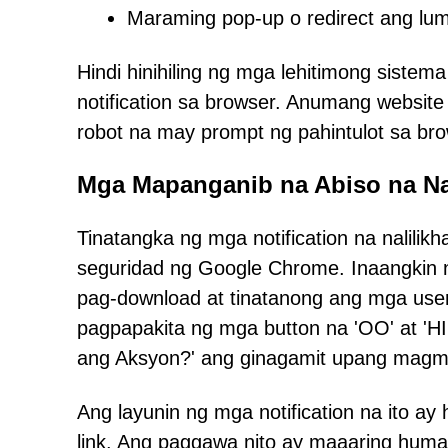
Maraming pop-up o redirect ang lu
Hindi hinihiling ng mga lehitimong sis
notification sa browser. Anumang website
robot na may prompt ng pahintulot sa bro
Mga Mapanganib na Abiso na Na
Tinatangka ng mga notification na nalilik
seguridad ng Google Chrome. Inaangkin 
pag-download at tinatanong ang mga use
pagpapakita ng mga button na 'OO' at 'H
ang Aksyon?' ang ginagamit upang magm
Ang layunin ng mga notification na ito ay 
link. Ang paggawa nito ay maaaring human