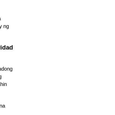
a
y ng
ridad
sadong
g
hin
 na