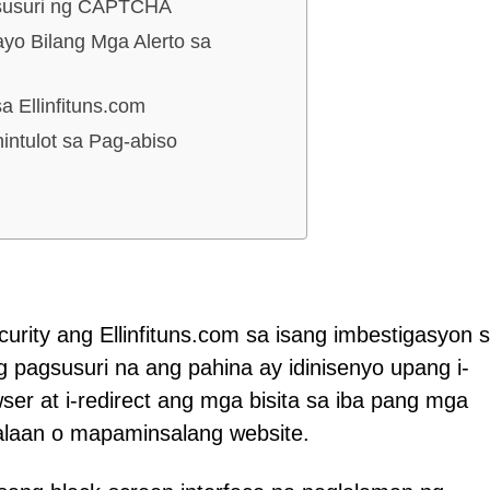
susuri ng CAPTCHA
yo Bilang Mga Alerto sa
Ellinfituns.com
intulot sa Pag-abiso
rity ang Ellinfituns.com sa isang imbestigasyon 
g pagsusuri na ang pahina ay idinisenyo upang i-
ser at i-redirect ang mga bisita sa iba pang mga
alaan o mapaminsalang website.