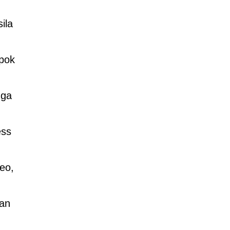
ila
mpok
mga
ess
eo,
yan