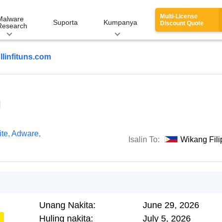
Multi-License
Malware
Suporta
Kumpanya
Discount Quote
Research
llinfituns.com
m
te
,
Adware
,
Isalin To:
Wikang Fili
Unang Nakita:
June 29, 2026
Huling nakita:
July 5, 2026