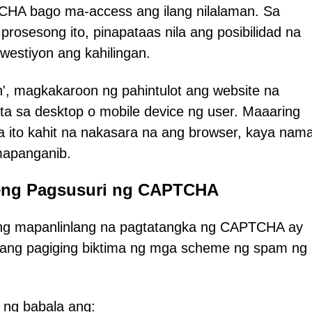
HA bago ma-access ang ilang nilalaman. Sa
osesong ito, pinapataas nila ang posibilidad na
westiyon ang kahilingan.
n', magkakaroon ng pahintulot ang website na
ta sa desktop o mobile device ng user. Maaaring
na ito kahit na nakasara na ang browser, kaya nam
 mapanganib.
eng Pagsusuri ng CAPTCHA
ang mapanlinlang na pagtatangka ng CAPTCHA ay
ang pagiging biktima ng mga scheme ng spam ng
 ng babala ang: