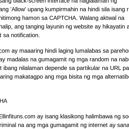
sang black-screen interface na naglalaman ng
ang 'Allow' upang kumpirmahin na hindi sila isang r
ng lehitimong hamon sa CAPTCHA. Walang aktwal na
alip, ang tanging layunin ng website ay hikayatin 
sa notification.
.com ay maaaring hindi laging lumalabas sa pareh
ri ay madalas na gumagamit ng mga random na na
 ibang nilalaman depende sa partikular na URL pa
aaring makatagpo ang mga bisita ng mga alternati
CHA
linfituns.com ay isang klasikong halimbawa ng soc
iminal na ang mga gumagamit ng internet ay san