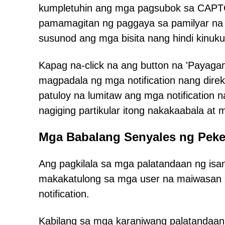
kumpletuhin ang mga pagsubok sa CAPTC
pamamagitan ng paggaya sa pamilyar na pr
susunod ang mga bisita nang hindi kinuku
Kapag na-click na ang button na 'Payaga
magpadala ng mga notification nang direk
patuloy na lumitaw ang mga notification 
nagiging partikular itong nakakaabala at
Mga Babalang Senyales ng Pek
Ang pagkilala sa mga palatandaan ng is
makakatulong sa mga user na maiwasan 
notification.
Kabilang sa mga karaniwang palatandaan