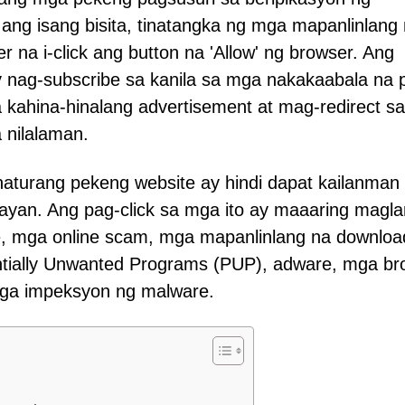
ang isang bisita, tinatangka ng mga mapanlinlang
 na i-click ang button na 'Allow' ng browser. Ang
 nag-subscribe sa kanila sa mga nakakaabala na 
a kahina-hinalang advertisement at mag-redirect s
 nilalaman.
 naturang pekeng website ay hindi dapat kailanman
nayan. Ang pag-click sa mga ito ay maaaring magla
, mga online scam, mga mapanlinlang na downloa
tially Unwanted Programs (PUP), adware, mga br
mga impeksyon ng malware.