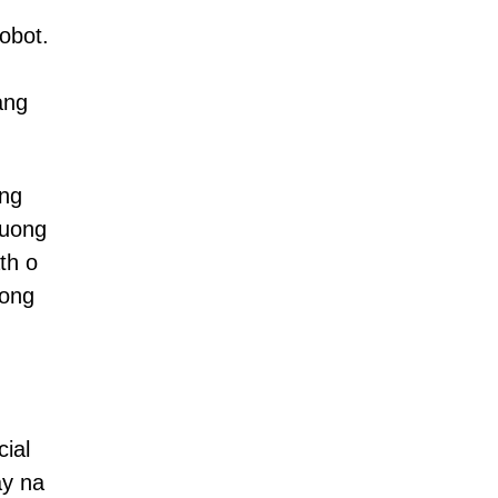
obot.
ang
ong
buong
th o
bong
ial
ay na