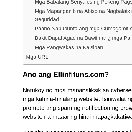
Mga Babalang Senyales ng Pekeng Pag
Mga Mapanganib na Abiso na Nagbalatka
Seguridad
Paano Napupunta ang mga Gumagamit sa 
Bakit Dapat Agad na Bawiin ang mga Pah
Mga Pangwakas na Kaisipan
Mga URL
Ano ang Ellinfituns.com?
Natukoy ng mga mananaliksik sa cybersecu
mga kahina-hinalang website. Isiniwalat n
promote ang spam ng notification ng brow
website na maaaring hindi mapagkakatiw