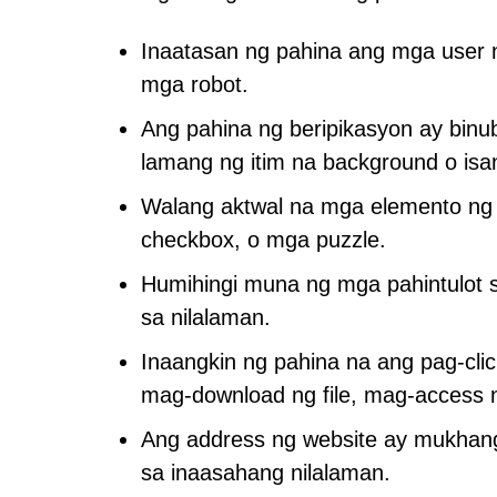
Inaatasan ng pahina ang mga user na
mga robot.
Ang pahina ng beripikasyon ay bin
lamang ng itim na background o is
Walang aktwal na mga elemento ng
checkbox, o mga puzzle.
Humihingi muna ng mga pahintulot s
sa nilalaman.
Inaangkin ng pahina na ang pag-clic
mag-download ng file, mag-access 
Ang address ng website ay mukhan
sa inaasahang nilalaman.