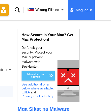
Paghahanap
Wikang Filipino
Mag log in
How Secure is Your Mac? Get
Mac Protection!
Don't risk your
security. Protect your
Mac & prevent
malware with
SpyHunter
.
pino
I-download na
ngayon
See additional offer
below where available.
EULA
and
Privacy/Cookie Policy
.
Mga Sikat na Malware