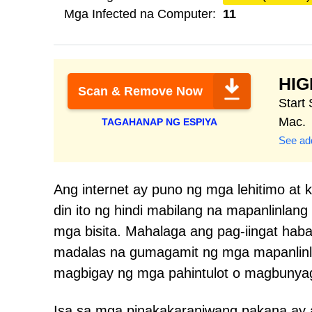
Mga Infected na Computer:
11
HI
Scan & Remove Now
Start
Mac.
TAGAHANAP NG ESPIYA
See add
Ang internet ay puno ng mga lehitimo at
din ito ng hindi mabilang na mapanlinlan
mga bisita. Mahalaga ang pag-iingat hab
madalas na gumagamit ng mga mapanlinla
magbigay ng mga pahintulot o magbunyag
Isa sa mga pinakakaraniwang pakana ay 