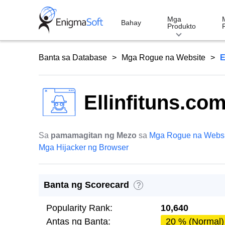
Skip
to
Mga
Bahay
Produkto
content
Banta sa Database
Mga Rogue na Website
E
Ellinfituns.co
Sa
pamamagitan ng Mezo
sa
Mga Rogue na Websi
Mga Hijacker ng Browser
Banta ng Scorecard
?
Popularity Rank:
10,640
Antas ng Banta:
20 % (Normal)