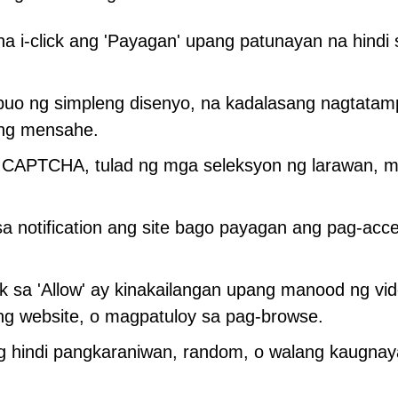
 i-click ang 'Payagan' upang patunayan na hindi s
ubuo ng simpleng disenyo, na kadalasang nagtata
ang mensahe.
 CAPTCHA, tulad ng mga seleksyon ng larawan, 
a notification ang site bago payagan ang pag-acc
k sa 'Allow' ay kinakailangan upang manood ng vid
ng website, o magpatuloy sa pag-browse.
g hindi pangkaraniwan, random, o walang kaugna