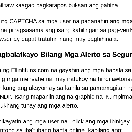
militaw kaagad pagkatapos buksan ang pahina.
tema ng CAPTCHA sa mga user na paganahin ang mg
 na pinagsasama ang isang kahilingan sa pag-verif
wser ay dapat tratuhin nang may paghihinala.
gbalatkayo Bilang Mga Alerto sa Segu
ha ng Ellinfituns.com na gayahin ang mga babala sa
ng mga mensahe na may natukoy na hindi awtori
r kung ang aksyon ay sa kanila sa pamamagitan n
INDI'. Isang mapanlinlang na graphic na 'Kumpirma
ukhang tunay ang mga alerto.
hikayatin ang mga user na i-click ang mga ibinigay
tong sa iba't ibang banta online, kabilang ang: