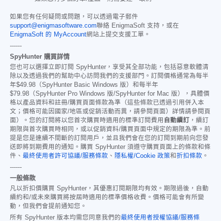
如果您有任何疑問或問題，可以透過電子郵件
support@enigmasoftware.com
聯絡 EnigmaSoft 支持，或在
EnigmaSoft 的 MyAccount
網站上提交支援工單。
------
SpyHunter 購買詳情
您也可以選擇立即訂閱 SpyHunter，享受其全部功能，包括惡意軟體清
除以及透過我們的幫助中心訪問我們的支援部門。訂閱價格通常為每半
年
$49.98
（SpyHunter Basic Windows 版）和每半年
$79.98
（SpyHunter Pro Windows 版/SpyHunter for Mac 版），具體價
格以產品資料和註冊/購買頁面條款為準（這些條款已透過引用併入本
文；價格可能因國家/地區或促銷活動而異，請參閱頁面）詳情請參閱頁
面）。您的訂閱將以您首次購買時適用的標準訂閱費用
自動續訂
，續訂
期限與首次購買時相同，或以促銷資料/購買頁面中規定的期限為準。前
提是您是連續不間斷的訂閱用戶，並且我們會在您的訂閱到期前向您發
送即將到期費用的通知。購買 SpyHunter 須遵守購買頁面上的條款和條
件、
最終使用者許可協議/服務條款
、
隱私權/Cookie 政策
和
折扣條款
。
------
一般條款
凡以折扣價購買 SpyHunter，其優惠訂閱期限均有效。期限過後，自動
續約和/或未來購買將按屆時適用的標準價格收費。價格可能會有所變
動，但我們會提前通知您。
所有 SpyHunter 版本均需您同意我們的
最終使用者授權協議/服務條