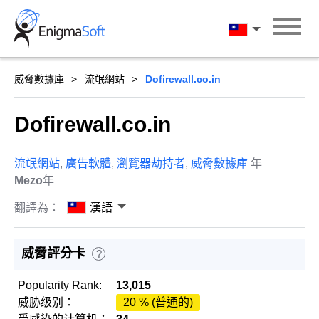
Skip
to
漢語
content
威脅數據庫
流氓網站
Dofirewall.co.in
Dofirewall.co.in
流氓網站
,
廣告軟體
,
瀏覽器劫持者
,
威脅數據庫
年
Mezo
年
翻譯為：
漢語
威脅評分卡
?
Popularity Rank:
13,015
威胁级别：
20 % (普通的)