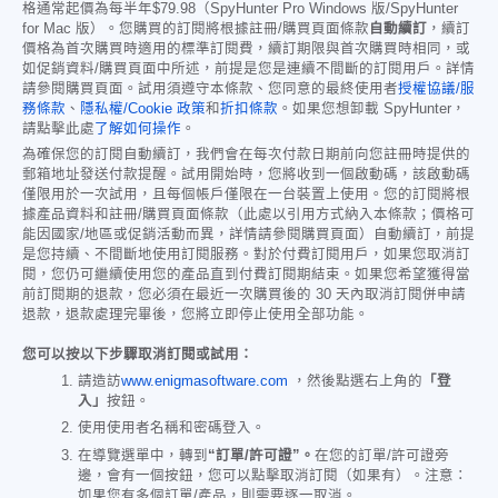
格通常起價為每半年
$79.98
（SpyHunter Pro Windows 版/SpyHunter
for Mac 版）。您購買的訂閱將根據註冊/購買頁面條款
自動續訂
，續訂
價格為首次購買時適用的標準訂閱費，續訂期限與首次購買時相同，或
如促銷資料/購買頁面中所述，前提是您是連續不間斷的訂閱用戶。詳情
請參閱購買頁面。試用須遵守本條款、您同意的最終使用者
授權協議/服
務條款
、
隱私權/Cookie 政策
和
折扣條款
。如果您想卸載 SpyHunter，
請點擊此處
了解如何操作
。
為確保您的訂閱自動續訂，我們會在每次付款日期前向您註冊時提供的
郵箱地址發送付款提醒。試用開始時，您將收到一個啟動碼，該啟動碼
僅限用於一次試用，且每個帳戶僅限在一台裝置上使用。您的訂閱將根
據產品資料和註冊/購買頁面條款（此處以引用方式納入本條款；價格可
能因國家/地區或促銷活動而異，詳情請參閱購買頁面）自動續訂，前提
是您持續、不間斷地使用訂閱服務。對於付費訂閱用戶，如果您取消訂
閱，您仍可繼續使用您的產品直到付費訂閱期結束。如果您希望獲得當
前訂閱期的退款，您必須在最近一次購買後的 30 天內取消訂閱併申請
退款，退款處理完畢後，您將立即停止使用全部功能。
您可以按以下步驟取消訂閱或試用：
請造訪
www.enigmasoftware.com
，然後點選右上角的
「登
入」
按鈕。
使用使用者名稱和密碼登入。
在導覽選單中，轉到
“訂單/許可證”。
在您的訂單/許可證旁
邊，會有一個按鈕，您可以點擊取消訂閱（如果有）。注意：
如果您有多個訂單/產品，則需要逐一取消。