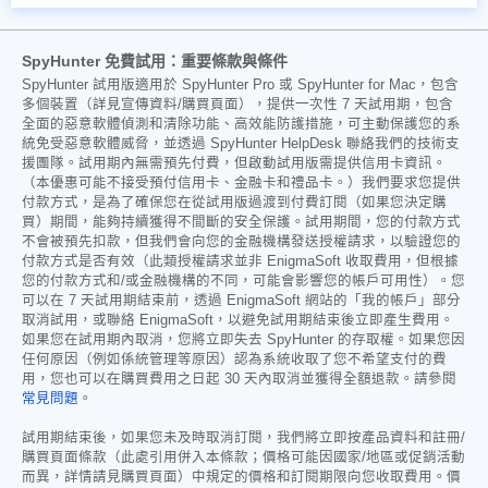
SpyHunter 免費試用：重要條款與條件
SpyHunter 試用版適用於 SpyHunter Pro 或 SpyHunter for Mac，包含
多個裝置（詳見宣傳資料/購買頁面），提供一次性 7 天試用期，包含
全面的惡意軟體偵測和清除功能、高效能防護措施，可主動保護您的系
統免受惡意軟體威脅，並透過 SpyHunter HelpDesk 聯絡我們的技術支
援團隊。試用期內無需預先付費，但啟動試用版需提供信用卡資訊。
（本優惠可能不接受預付信用卡、金融卡和禮品卡。）我們要求您提供
付款方式，是為了確保您在從試用版過渡到付費訂閱（如果您決定購
買）期間，能夠持續獲得不間斷的安全保護。試用期間，您的付款方式
不會被預先扣款，但我們會向您的金融機構發送授權請求，以驗證您的
付款方式是否有效（此類授權請求並非 EnigmaSoft 收取費用，但根據
您的付款方式和/或金融機構的不同，可能會影響您的帳戶可用性）。您
可以在 7 天試用期結束前，透過 EnigmaSoft 網站的「我的帳戶」部分
取消試用，或聯絡 EnigmaSoft，以避免試用期結束後立即產生費用。
如果您在試用期內取消，您將立即失去 SpyHunter 的存取權。如果您因
任何原因（例如係統管理等原因）認為系統收取了您不希望支付的費
用，您也可以在購買費用之日起 30 天內取消並獲得全額退款。請參閱
常見問題
。
試用期結束後，如果您未及時取消訂閱，我們將立即按產品資料和註冊/
購買頁面條款（此處引用併入本條款；價格可能因國家/地區或促銷活動
而異，詳情請見購買頁面）中規定的價格和訂閱期限向您收取費用。價