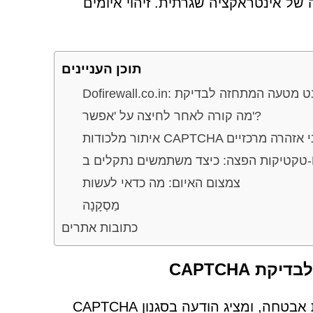
ל אינטראקציה שגרתית. זיהוי איומים
תוכן העניינים
מה קורה לאחר לחיצה על 'אפשר'?
זויפות: סימני אזהרה מרכזיים
Dof
צמצום האיום: מה כדאי לעשות
מַסְקָנָה
כתובות אתרים
במבט ראשון, נראה כי Dofirewall.co.in מפעיל תהליך אימות אבטחה, ומציג הודעה בסגנון CAPTCHA