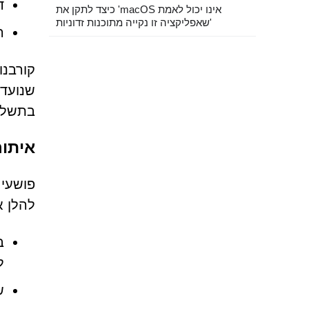
ד
כיצד לתקן את 'macOS אינו יכול לאמת
שאפליקציה זו נקייה מתוכנות זדוניות'
ה
קורבנו
שנועדו
בתשלום
איתור מלכודות HA
להלן אינד
ל
ש