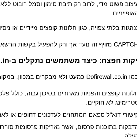
יצוב פשוט מדי, לרוב רק תיבת סימון וסמל רובוט לל
אופייניים.
הגות בלתי צפויה, כגון חלונות קופצים מיידיים או ניס
ת הפצה: כיצד משתמשים נתקלים ב-Dofirewall.co.in
קום זאת, הם בדרך כלל נפתחים דרך:
לונות קופצים והפניות מאתרים בסיכון גבוה, כולל פלטפ
טרימינג לא חוקיים.
ישורי דוא"ל ספאם המתחזים לעדכונים דחופים או לאז
דבקות בתוכנות פרסום, אשר מזריקות פרסומות סור
גילה.