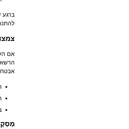
ברגע 
להתנהג
צמצום
הרשאות
אבטחה
ה
היז
ב
מַסְקָנ