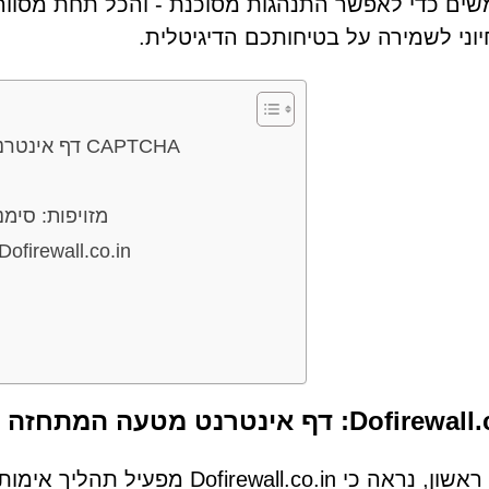
ם כדי לאפשר התנהגות מסוכנת - והכל תחת מסווה ש
וני לשמירה על בטיחותכם הדיגיטלית.
Dofirewall.co.in: דף אינטרנט מטעה המתחזה לבדיקת CAPTCHA
איתור מלכודות CAPTCHA מ
טקטיקות הפצה: כיצד משתמשים נתקלים ב-irewall.co.in
: דף אינטרנט מטעה המתחזה לבדיקת CAPTCHA