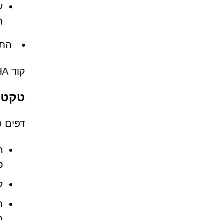
ע
ה
התנ
קוד CAPTCHA מזויף זה נועד אך ורק להפעיל בקשות הרשאה, לא לאמת את אותנטיות המשתמש.
טקטיקו
דפים כמו Dofirewall.co.in כמעט ולא מבקרים במכוון. במ
ח
ס
ק
ה
ר