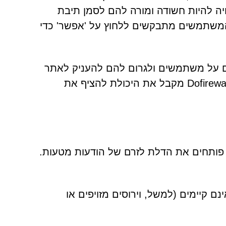
יה להיות חשודה ומורה להם לסמן תיבת
 המשתמשים מתבקשים ללחוץ על 'אפשר' כדי
א להערים על משתמשים ולגרום להם להעניק לאתר
אישור לשלוח התראות בדפדפן. לאחר שהדבר מותר, Dofirewall.co.in מקבל את היכולת להציף את
ותחים את הדלת לזרם של הודעות מטעות.
 קיימים (למשל, וירוסים מזויפים או