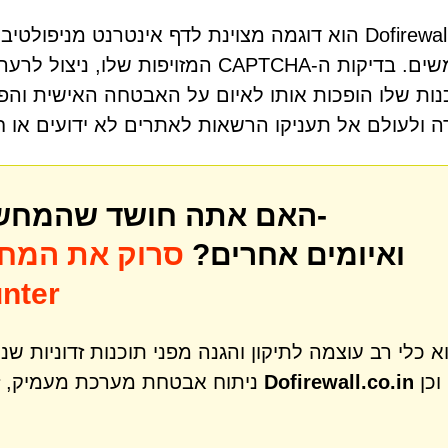
Dofirewall.co.in הוא דוגמה מצוינת לדף אינטרנט מ
משתמשים. בדיקות ה-CAPTCHA המזויפו
ות שלו הופכות אותו לאיום על האבטחה האישית והפרט
 ולעולם אל תעניקו הרשאות לאתרים לא ידועים או ח
האם אתה חושד שהמחשב שלך עשוי להיות נגוע ב-
ואיומים אחרים?
סרוק את המח
לאיתור איו
וכן
Dofirewall.co.in
ניתוח אבטחת מערכת מעמיק, זיהוי והסרה של מגוון רחב של איומים כמו