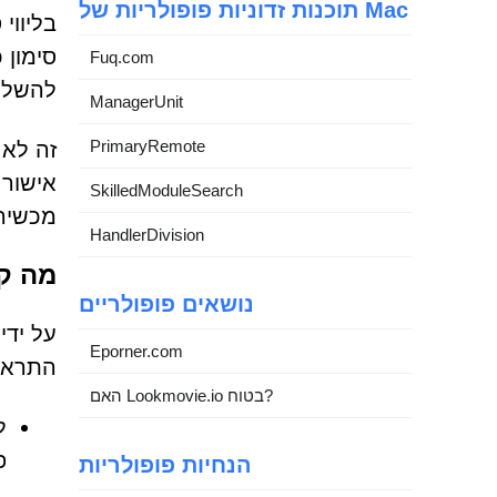
תוכנות זדוניות פופולריות של Mac
בליווי
סימון 
Fuq.com
להשלי
ManagerUnit
PrimaryRemote
SkilledModuleSearch
מכשיר
HandlerDivision
מה ק
נושאים פופולריים
על יד
Eporner.com
התראות
האם Lookmovie.io בטוח?
ל
פ
הנחיות פופולריות