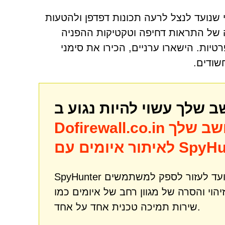
ניפולטיבי שנועד לנצל לרעה תכונות דפדפן ולהטעות
ת שלו, ניצול לרעה של התראות דחיפה וטקטיקות ההפניה
יות. הישארו ערניים, הכירו את סימני
שודים.
שב שלך
Dofirewall.co.in
מים עם SpyHunter
SpyHunter הוא כלי רב עוצמה לתיקון והגנה מפני תוכנות זדוניות שנועד לעזור לספק למשתמשים
שירות תמיכה טכנית אחד על אחד.