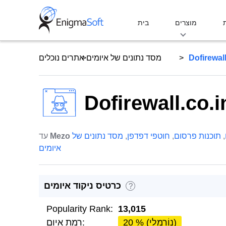
Skip
to
מוצרים
בית
content
Dofirewall
מסד נתונים של איומים
אתרים נוכלים
Dofirewall.co.i
,
תוכנות פרסום
,
חוטפי דפדפן
,
מסד נתונים של
Mezo
עד
איומים
כרטיס ניקוד איומים
?
Popularity Rank:
13,015
20 % (נוֹרמָלִי)
רמת איום: