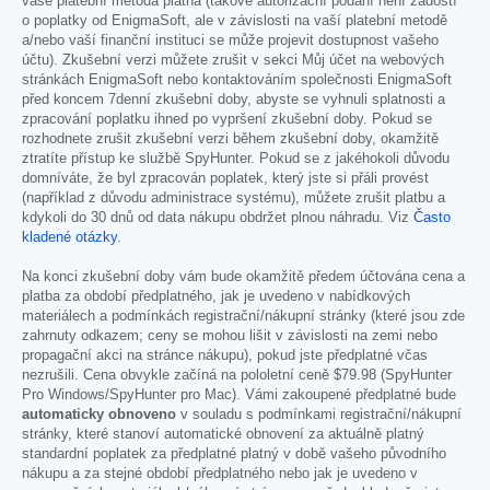
vaše platební metoda platná (takové autorizační podání není žádostí
o poplatky od EnigmaSoft, ale v závislosti na vaší platební metodě
a/nebo vaší finanční instituci se může projevit dostupnost vašeho
účtu). Zkušební verzi můžete zrušit v sekci Můj účet na webových
stránkách EnigmaSoft nebo kontaktováním společnosti EnigmaSoft
před koncem 7denní zkušební doby, abyste se vyhnuli splatnosti a
zpracování poplatku ihned po vypršení zkušební doby. Pokud se
rozhodnete zrušit zkušební verzi během zkušební doby, okamžitě
ztratíte přístup ke službě SpyHunter. Pokud se z jakéhokoli důvodu
domníváte, že byl zpracován poplatek, který jste si přáli provést
(například z důvodu administrace systému), můžete zrušit platbu a
kdykoli do 30 dnů od data nákupu obdržet plnou náhradu. Viz
Často
kladené otázky
.
Na konci zkušební doby vám bude okamžitě předem účtována cena a
platba za období předplatného, jak je uvedeno v nabídkových
materiálech a podmínkách registrační/nákupní stránky (které jsou zde
zahrnuty odkazem; ceny se mohou lišit v závislosti na zemi nebo
propagační akci na stránce nákupu), pokud jste předplatné včas
nezrušili. Cena obvykle začíná na pololetní ceně
$79.98
(SpyHunter
Pro Windows/SpyHunter pro Mac). Vámi zakoupené předplatné bude
automaticky obnoveno
v souladu s podmínkami registrační/nákupní
stránky, které stanoví automatické obnovení za aktuálně platný
standardní poplatek za předplatné platný v době vašeho původního
nákupu a za stejné období předplatného nebo jak je uvedeno v