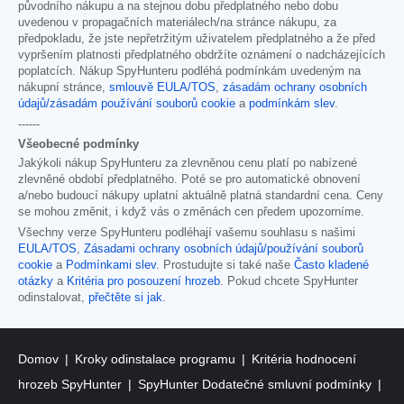
původního nákupu a na stejnou dobu předplatného nebo dobu
uvedenou v propagačních materiálech/na stránce nákupu, za
předpokladu, že jste nepřetržitým uživatelem předplatného a že před
vypršením platnosti předplatného obdržíte oznámení o nadcházejících
poplatcích. Nákup SpyHunteru podléhá podmínkám uvedeným na
nákupní stránce,
smlouvě EULA/TOS
,
zásadám ochrany osobních
údajů/zásadám používání souborů cookie
a
podmínkám slev
.
------
Všeobecné podmínky
Jakýkoli nákup SpyHunteru za zlevněnou cenu platí po nabízené
zlevněné období předplatného. Poté se pro automatické obnovení
a/nebo budoucí nákupy uplatní aktuálně platná standardní cena. Ceny
se mohou změnit, i když vás o změnách cen předem upozorníme.
Všechny verze SpyHunteru podléhají vašemu souhlasu s našimi
EULA/TOS
,
Zásadami ochrany osobních údajů/používání souborů
cookie
a
Podmínkami slev
. Prostudujte si také naše
Často kladené
otázky
a
Kritéria pro posouzení hrozeb
. Pokud chcete SpyHunter
odinstalovat,
přečtěte si jak
.
Domov
Kroky odinstalace programu
Kritéria hodnocení
hrozeb SpyHunter
SpyHunter Dodatečné smluvní podmínky