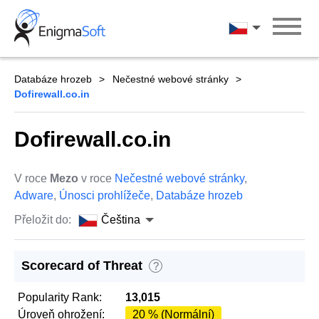
Skip
to
Čeština
content
Databáze hrozeb
Nečestné webové stránky
Dofirewall.co.in
Dofirewall.co.in
V roce
Mezo
v roce
Nečestné webové stránky
,
Adware
,
Únosci prohlížeče
,
Databáze hrozeb
Přeložit do:
Čeština
Scorecard of Threat
?
Popularity Rank:
13,015
Úroveň ohrožení:
20 % (Normální)