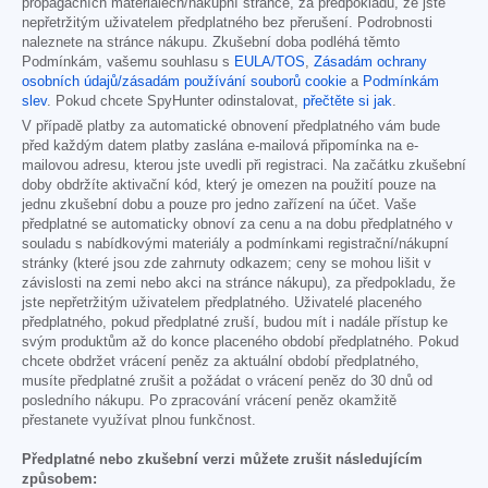
propagačních materiálech/nákupní stránce, za předpokladu, že jste
nepřetržitým uživatelem předplatného bez přerušení. Podrobnosti
naleznete na stránce nákupu. Zkušební doba podléhá těmto
Podmínkám, vašemu souhlasu s
EULA/TOS
,
Zásadám ochrany
osobních údajů/zásadám používání souborů cookie
a
Podmínkám
slev
. Pokud chcete SpyHunter odinstalovat,
přečtěte si jak
.
V případě platby za automatické obnovení předplatného vám bude
před každým datem platby zaslána e-mailová připomínka na e-
mailovou adresu, kterou jste uvedli při registraci. Na začátku zkušební
doby obdržíte aktivační kód, který je omezen na použití pouze na
jednu zkušební dobu a pouze pro jedno zařízení na účet. Vaše
předplatné se automaticky obnoví za cenu a na dobu předplatného v
souladu s nabídkovými materiály a podmínkami registrační/nákupní
stránky (které jsou zde zahrnuty odkazem; ceny se mohou lišit v
závislosti na zemi nebo akci na stránce nákupu), za předpokladu, že
jste nepřetržitým uživatelem předplatného. Uživatelé placeného
předplatného, pokud předplatné zruší, budou mít i nadále přístup ke
svým produktům až do konce placeného období předplatného. Pokud
chcete obdržet vrácení peněz za aktuální období předplatného,
musíte předplatné zrušit a požádat o vrácení peněz do 30 dnů od
posledního nákupu. Po zpracování vrácení peněz okamžitě
přestanete využívat plnou funkčnost.
Předplatné nebo zkušební verzi můžete zrušit následujícím
způsobem: