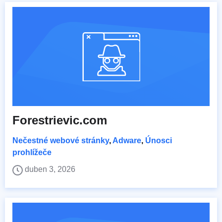
Forestrievic.com
Nečestné webové stránky
,
Adware
,
Únosci
prohlížeče
duben 3, 2026