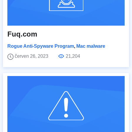
Fuq.com
Rogue Anti-Spyware Program
,
Mac malware
červen 26, 2023
21,204