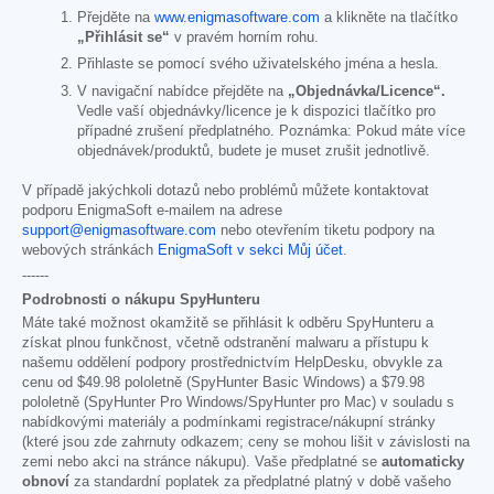
Přejděte na
www.enigmasoftware.com
a klikněte na tlačítko
„Přihlásit se“
v pravém horním rohu.
Přihlaste se pomocí svého uživatelského jména a hesla.
V navigační nabídce přejděte na
„Objednávka/Licence“.
Vedle vaší objednávky/licence je k dispozici tlačítko pro
případné zrušení předplatného. Poznámka: Pokud máte více
objednávek/produktů, budete je muset zrušit jednotlivě.
V případě jakýchkoli dotazů nebo problémů můžete kontaktovat
podporu EnigmaSoft e-mailem na adrese
support@enigmasoftware.com
nebo otevřením tiketu podpory na
webových stránkách
EnigmaSoft v sekci Můj účet
.
------
Podrobnosti o nákupu SpyHunteru
Máte také možnost okamžitě se přihlásit k odběru SpyHunteru a
získat plnou funkčnost, včetně odstranění malwaru a přístupu k
našemu oddělení podpory prostřednictvím HelpDesku, obvykle za
cenu od
$49.98
pololetně (SpyHunter Basic Windows) a
$79.98
pololetně (SpyHunter Pro Windows/SpyHunter pro Mac) v souladu s
nabídkovými materiály a podmínkami registrace/nákupní stránky
(které jsou zde zahrnuty odkazem; ceny se mohou lišit v závislosti na
zemi nebo akci na stránce nákupu). Vaše předplatné se
automaticky
obnoví
za standardní poplatek za předplatné platný v době vašeho