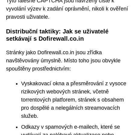
Tyto falešné CAPTCHA jsou navrženy čistě k
vyvolání výzev k zadání oprávnění, nikoli k ověření
pravosti uživatele.
Distribuční taktiky: Jak se uživatelé
setkávají s Dofirewall.co.in
Stránky jako Dofirewall.co.in jsou zřídka
navštěvovány úmyslně. Místo toho jsou obvykle
spouštěny prostřednictvím:
Vyskakovací okna a přesměrování z vysoce
rizikových webových stránek, včetně
torrentových platforem, stránek s obsahem
pro dospělé a nelegálních streamovacích
služeb.
Odkazy v spamových e-mailech, které se
vydávají za naléhavé aktualizace nebo