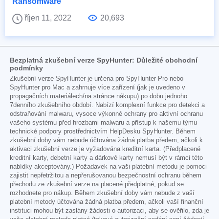
Ransomware
říjen 11, 2022
20,693
Bezplatná zkušební verze SpyHunter: Důležité obchodní
podmínky
Zkušební verze SpyHunter je určena pro SpyHunter Pro nebo
SpyHunter pro Mac a zahrnuje více zařízení (jak je uvedeno v
propagačních materiálech/na stránce nákupu) po dobu jednoho
7denního zkušebního období. Nabízí komplexní funkce pro detekci a
odstraňování malwaru, vysoce výkonné ochrany pro aktivní ochranu
vašeho systému před hrozbami malwaru a přístup k našemu týmu
technické podpory prostřednictvím HelpDesku SpyHunter. Během
zkušební doby vám nebude účtována žádná platba předem, ačkoli k
aktivaci zkušební verze je vyžadována kreditní karta. (Předplacené
kreditní karty, debetní karty a dárkové karty nemusí být v rámci této
nabídky akceptovány.) Požadavek na vaši platební metodu je pomoci
zajistit nepřetržitou a nepřerušovanou bezpečnostní ochranu během
přechodu ze zkušební verze na placené předplatné, pokud se
rozhodnete pro nákup. Během zkušební doby vám nebude z vaší
platební metody účtována žádná platba předem, ačkoli vaší finanční
instituci mohou být zaslány žádosti o autorizaci, aby se ověřilo, zda je