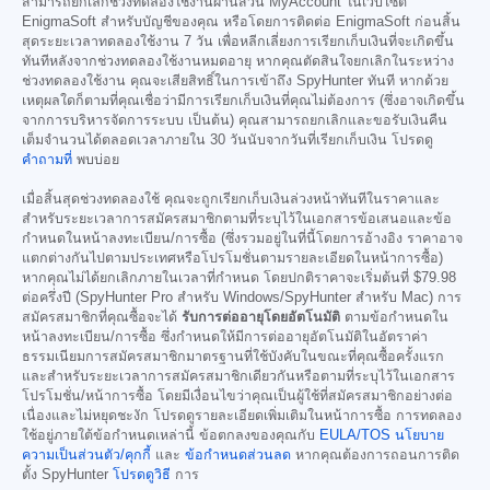
สามารถยกเลิกช่วงทดลองใช้งานผ่านส่วน MyAccount ในเว็บไซต์
EnigmaSoft สำหรับบัญชีของคุณ หรือโดยการติดต่อ EnigmaSoft ก่อนสิ้น
สุดระยะเวลาทดลองใช้งาน 7 วัน เพื่อหลีกเลี่ยงการเรียกเก็บเงินที่จะเกิดขึ้น
ทันทีหลังจากช่วงทดลองใช้งานหมดอายุ หากคุณตัดสินใจยกเลิกในระหว่าง
ช่วงทดลองใช้งาน คุณจะเสียสิทธิ์ในการเข้าถึง SpyHunter ทันที หากด้วย
เหตุผลใดก็ตามที่คุณเชื่อว่ามีการเรียกเก็บเงินที่คุณไม่ต้องการ (ซึ่งอาจเกิดขึ้น
จากการบริหารจัดการระบบ เป็นต้น) คุณสามารถยกเลิกและขอรับเงินคืน
เต็มจำนวนได้ตลอดเวลาภายใน 30 วันนับจากวันที่เรียกเก็บเงิน โปรดดู
คำถามที่
พบบ่อย
เมื่อสิ้นสุดช่วงทดลองใช้ คุณจะถูกเรียกเก็บเงินล่วงหน้าทันทีในราคาและ
สำหรับระยะเวลาการสมัครสมาชิกตามที่ระบุไว้ในเอกสารข้อเสนอและข้อ
กำหนดในหน้าลงทะเบียน/การซื้อ (ซึ่งรวมอยู่ในที่นี้โดยการอ้างอิง ราคาอาจ
แตกต่างกันไปตามประเทศหรือโปรโมชั่นตามรายละเอียดในหน้าการซื้อ)
หากคุณไม่ได้ยกเลิกภายในเวลาที่กำหนด โดยปกติราคาจะเริ่มต้นที่
$79.98
ต่อครึ่งปี (SpyHunter Pro สำหรับ Windows/SpyHunter สำหรับ Mac) การ
สมัครสมาชิกที่คุณซื้อจะได้
รับการต่ออายุโดยอัตโนมัติ
ตามข้อกำหนดใน
หน้าลงทะเบียน/การซื้อ ซึ่งกำหนดให้มีการต่ออายุอัตโนมัติในอัตราค่า
ธรรมเนียมการสมัครสมาชิกมาตรฐานที่ใช้บังคับในขณะที่คุณซื้อครั้งแรก
และสำหรับระยะเวลาการสมัครสมาชิกเดียวกันหรือตามที่ระบุไว้ในเอกสาร
โปรโมชั่น/หน้าการซื้อ โดยมีเงื่อนไขว่าคุณเป็นผู้ใช้ที่สมัครสมาชิกอย่างต่อ
เนื่องและไม่หยุดชะงัก โปรดดูรายละเอียดเพิ่มเติมในหน้าการซื้อ การทดลอง
ใช้อยู่ภายใต้ข้อกำหนดเหล่านี้ ข้อตกลงของคุณกับ
EULA/TOS
นโยบาย
ความเป็นส่วนตัว/คุกกี้
และ
ข้อกำหนดส่วนลด
หากคุณต้องการถอนการติด
ตั้ง SpyHunter
โปรดดูวิธี
การ