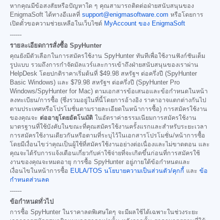
หากคุณมีข้อสงสัยหรือปัญหาใด ๆ คุณสามารถติดต่อฝ่ายสนับสนุนของ
EnigmaSoft ได้ทางอีเมลที่
support@enigmasoftware.com
หรือโดยการ
เปิดตั๋วขอความช่วยเหลือในเว็บไซต์
MyAccount ของ EnigmaSoft
------
รายละเอียดการสั่งซื้อ SpyHunter
คุณยังมีตัวเลือกในการสมัครใช้งาน SpyHunter ทันทีเพื่อใช้งานฟังก์ชันเต็ม
รูปแบบ รวมถึงการกำจัดมัลแวร์และการเข้าถึงฝ่ายสนับสนุนของเราผ่าน
HelpDesk โดยปกติราคาเริ่มต้นที่
$49.98
สหรัฐฯ ต่อครึ่งปี (SpyHunter
Basic Windows) และ
$79.98
สหรัฐฯ ต่อครึ่งปี (SpyHunter Pro
Windows/SpyHunter for Mac) ตามเอกสารข้อเสนอและข้อกำหนดในหน้า
ลงทะเบียน/การซื้อ (ซึ่งรวมอยู่ในที่นี้โดยการอ้างอิง ราคาอาจแตกต่างกันไป
ตามประเทศหรือโปรโมชั่นตามรายละเอียดในหน้าการซื้อ) การสมัครใช้งาน
ของคุณจะ
ต่ออายุโดยอัตโนมัติ
ในอัตราค่าธรรมเนียมการสมัครใช้งาน
มาตรฐานที่ใช้บังคับในขณะที่คุณสมัครใช้งานครั้งแรกและสำหรับระยะเวลา
การสมัครใช้งานเดียวกันหรือตามที่ระบุไว้ในเอกสารโปรโมชั่น/หน้าการซื้อ
โดยมีเงื่อนไขว่าคุณเป็นผู้ใช้ที่สมัครใช้งานอย่างต่อเนื่องและไม่ขาดตอน และ
คุณจะได้รับการแจ้งเตือนเกี่ยวกับค่าใช้จ่ายที่จะเกิดขึ้นก่อนที่การสมัครใช้
งานของคุณจะหมดอายุ การซื้อ SpyHunter อยู่ภายใต้ข้อกำหนดและ
เงื่อนไขในหน้าการซื้อ
EULA/TOS
นโยบายความเป็นส่วนตัว/คุกกี้
และ
ข้อ
กำหนดส่วนลด
------
ข้อกำหนดทั่วไป
การซื้อ SpyHunter ในราคาลดพิเศษใดๆ จะมีผลใช้ได้เฉพาะในช่วงระยะ