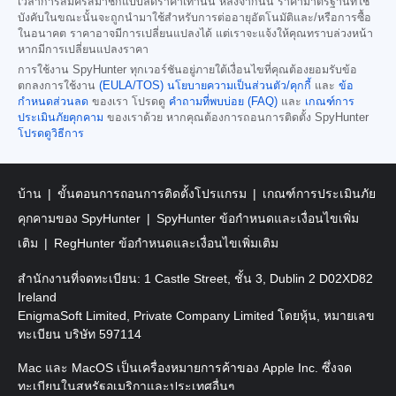
เวลาการสมัครสมาชิกแบบลดราคาเท่านั้น หลังจากนั้น ราคามาตรฐานที่ใช้
บังคับในขณะนั้นจะถูกนำมาใช้สำหรับการต่ออายุอัตโนมัติและ/หรือการซื้อ
ในอนาคต ราคาอาจมีการเปลี่ยนแปลงได้ แต่เราจะแจ้งให้คุณทราบล่วงหน้า
หากมีการเปลี่ยนแปลงราคา
การใช้งาน SpyHunter ทุกเวอร์ชันอยู่ภายใต้เงื่อนไขที่คุณต้องยอมรับข้อ
ตกลงการใช้งาน
(EULA/TOS)
นโยบายความเป็นส่วนตัว/คุกกี้
และ
ข้อ
กำหนดส่วนลด
ของเรา โปรดดู
คำถามที่พบบ่อย (FAQ)
และ
เกณฑ์การ
ประเมินภัยคุกคาม
ของเราด้วย หากคุณต้องการถอนการติดตั้ง SpyHunter
โปรดดูวิธีการ
บ้าน
ขั้นตอนการถอนการติดตั้งโปรแกรม
เกณฑ์การประเมินภัย
คุกคามของ SpyHunter
SpyHunter ข้อกำหนดและเงื่อนไขเพิ่ม
เติม
RegHunter ข้อกำหนดและเงื่อนไขเพิ่มเติม
สำนักงานที่จดทะเบียน: 1 Castle Street, ชั้น 3, Dublin 2 D02XD82
Ireland
EnigmaSoft Limited, Private Company Limited โดยหุ้น, หมายเลข
ทะเบียน บริษัท 597114
Mac และ MacOS เป็นเครื่องหมายการค้าของ Apple Inc. ซึ่งจด
ทะเบียนในสหรัฐอเมริกาและประเทศอื่นๆ