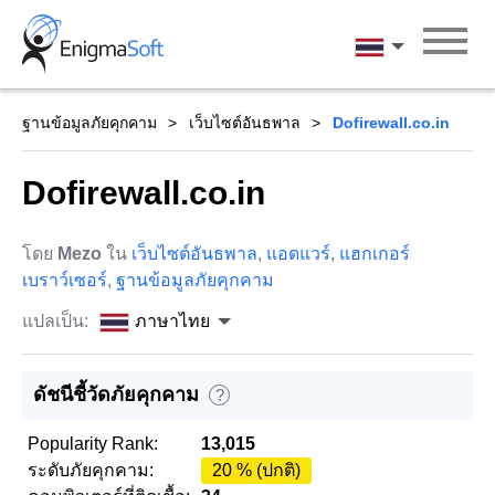
Skip
to
ภาษาไทย
content
ฐานข้อมูลภัยคุกคาม
เว็บไซต์อันธพาล
Dofirewall.co.in
Dofirewall.co.in
โดย
Mezo
ใน
เว็บไซต์อันธพาล
,
แอดแวร์
,
แฮกเกอร์
เบราว์เซอร์
,
ฐานข้อมูลภัยคุกคาม
แปลเป็น:
ภาษาไทย
ดัชนีชี้วัดภัยคุกคาม
?
Popularity Rank:
13,015
ระดับภัยคุกคาม:
20 % (ปกติ)