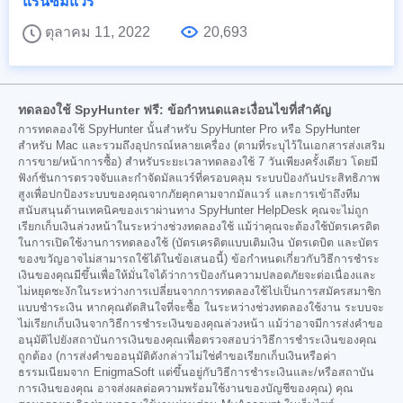
แรนซัมแวร์
ตุลาคม 11, 2022
20,693
ทดลองใช้ SpyHunter ฟรี: ข้อกำหนดและเงื่อนไขที่สำคัญ
การทดลองใช้ SpyHunter นั้นสำหรับ SpyHunter Pro หรือ SpyHunter
สำหรับ Mac และรวมถึงอุปกรณ์หลายเครื่อง (ตามที่ระบุไว้ในเอกสารส่งเสริม
การขาย/หน้าการซื้อ) สำหรับระยะเวลาทดลองใช้ 7 วันเพียงครั้งเดียว โดยมี
ฟังก์ชันการตรวจจับและกำจัดมัลแวร์ที่ครอบคลุม ระบบป้องกันประสิทธิภาพ
สูงเพื่อปกป้องระบบของคุณจากภัยคุกคามจากมัลแวร์ และการเข้าถึงทีม
สนับสนุนด้านเทคนิคของเราผ่านทาง SpyHunter HelpDesk คุณจะไม่ถูก
เรียกเก็บเงินล่วงหน้าในระหว่างช่วงทดลองใช้ แม้ว่าคุณจะต้องใช้บัตรเครดิต
ในการเปิดใช้งานการทดลองใช้ (บัตรเครดิตแบบเติมเงิน บัตรเดบิต และบัตร
ของขวัญอาจไม่สามารถใช้ได้ในข้อเสนอนี้) ข้อกำหนดเกี่ยวกับวิธีการชำระ
เงินของคุณมีขึ้นเพื่อให้มั่นใจได้ว่าการป้องกันความปลอดภัยจะต่อเนื่องและ
ไม่หยุดชะงักในระหว่างการเปลี่ยนจากการทดลองใช้ไปเป็นการสมัครสมาชิก
แบบชำระเงิน หากคุณตัดสินใจที่จะซื้อ ในระหว่างช่วงทดลองใช้งาน ระบบจะ
ไม่เรียกเก็บเงินจากวิธีการชำระเงินของคุณล่วงหน้า แม้ว่าอาจมีการส่งคำขอ
อนุมัติไปยังสถาบันการเงินของคุณเพื่อตรวจสอบว่าวิธีการชำระเงินของคุณ
ถูกต้อง (การส่งคำขออนุมัติดังกล่าวไม่ใช่คำขอเรียกเก็บเงินหรือค่า
ธรรมเนียมจาก EnigmaSoft แต่ขึ้นอยู่กับวิธีการชำระเงินและ/หรือสถาบัน
การเงินของคุณ อาจส่งผลต่อความพร้อมใช้งานของบัญชีของคุณ) คุณ