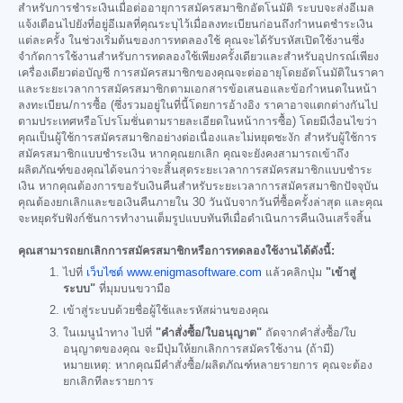
สำหรับการชำระเงินเมื่อต่ออายุการสมัครสมาชิกอัตโนมัติ ระบบจะส่งอีเมล
แจ้งเตือนไปยังที่อยู่อีเมลที่คุณระบุไว้เมื่อลงทะเบียนก่อนถึงกำหนดชำระเงิน
แต่ละครั้ง ในช่วงเริ่มต้นของการทดลองใช้ คุณจะได้รับรหัสเปิดใช้งานซึ่ง
จำกัดการใช้งานสำหรับการทดลองใช้เพียงครั้งเดียวและสำหรับอุปกรณ์เพียง
เครื่องเดียวต่อบัญชี การสมัครสมาชิกของคุณจะต่ออายุโดยอัตโนมัติในราคา
และระยะเวลาการสมัครสมาชิกตามเอกสารข้อเสนอและข้อกำหนดในหน้า
ลงทะเบียน/การซื้อ (ซึ่งรวมอยู่ในที่นี้โดยการอ้างอิง ราคาอาจแตกต่างกันไป
ตามประเทศหรือโปรโมชั่นตามรายละเอียดในหน้าการซื้อ) โดยมีเงื่อนไขว่า
คุณเป็นผู้ใช้การสมัครสมาชิกอย่างต่อเนื่องและไม่หยุดชะงัก สำหรับผู้ใช้การ
สมัครสมาชิกแบบชำระเงิน หากคุณยกเลิก คุณจะยังคงสามารถเข้าถึง
ผลิตภัณฑ์ของคุณได้จนกว่าจะสิ้นสุดระยะเวลาการสมัครสมาชิกแบบชำระ
เงิน หากคุณต้องการขอรับเงินคืนสำหรับระยะเวลาการสมัครสมาชิกปัจจุบัน
คุณต้องยกเลิกและขอเงินคืนภายใน 30 วันนับจากวันที่ซื้อครั้งล่าสุด และคุณ
จะหยุดรับฟังก์ชันการทำงานเต็มรูปแบบทันทีเมื่อดำเนินการคืนเงินเสร็จสิ้น
คุณสามารถยกเลิกการสมัครสมาชิกหรือการทดลองใช้งานได้ดังนี้:
ไปที่
เว็บไซต์ www.enigmasoftware.com
แล้วคลิกปุ่ม
"เข้าสู่
ระบบ"
ที่มุมบนขวามือ
เข้าสู่ระบบด้วยชื่อผู้ใช้และรหัสผ่านของคุณ
ในเมนูนำทาง ไปที่
"คำสั่งซื้อ/ใบอนุญาต"
ถัดจากคำสั่งซื้อ/ใบ
อนุญาตของคุณ จะมีปุ่มให้ยกเลิกการสมัครใช้งาน (ถ้ามี)
หมายเหตุ: หากคุณมีคำสั่งซื้อ/ผลิตภัณฑ์หลายรายการ คุณจะต้อง
ยกเลิกทีละรายการ