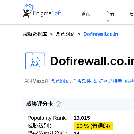
Skip
to
首页
产品
恶
content
威胁数据库
恶意网站
Dofirewall.co.in
Dofirewall.co.i
通过
Mezo
在
恶意网站
,
广告软件
,
浏览器劫持者
,
威
威胁评分卡
?
Popularity Rank:
13,015
威胁级别：
20 % (普通的)