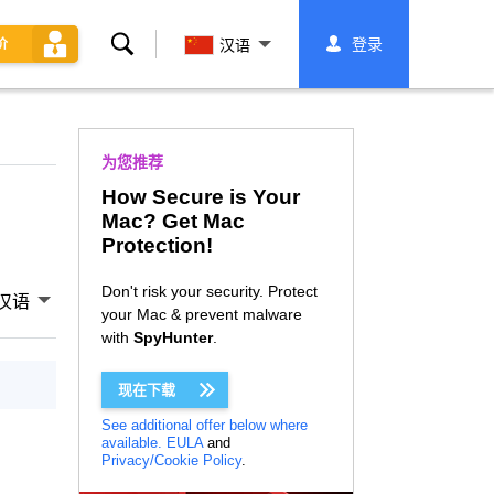
搜
登录
价
汉语
索
为您推荐
How Secure is Your
Mac? Get Mac
Protection!
Don't risk your security. Protect
汉语
your Mac & prevent malware
with
SpyHunter
.
现在下载
See additional offer below where
available.
EULA
and
Privacy/Cookie Policy
.