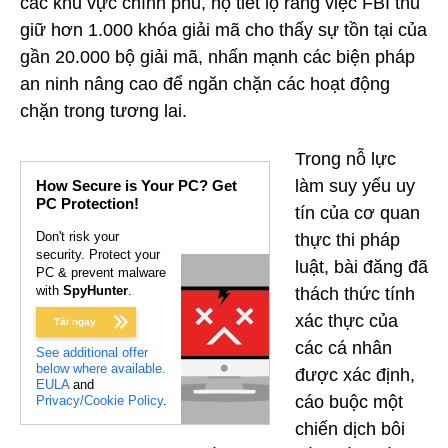
các khu vực chính phủ, họ tiết lộ rằng việc FBI thu
giữ hơn 1.000 khóa giải mã cho thấy sự tồn tại của
gần 20.000 bộ giải mã, nhấn mạnh các biện pháp
an ninh nâng cao để ngăn chặn các hoạt động
chặn trong tương lai.
Trong nỗ lực
làm suy yếu uy
How Secure is Your PC? Get
PC Protection!
tín của cơ quan
Don't risk your
thực thi pháp
security. Protect your
luật, bài đăng đã
PC & prevent malware
with
SpyHunter
.
thách thức tính
xác thực của
Tải ngay
các cá nhân
See additional offer
below where available.
được xác định,
EULA
and
cáo buộc một
Privacy/Cookie Policy
.
chiến dịch bôi