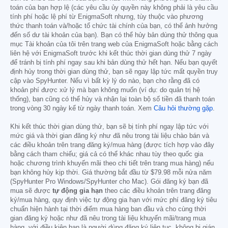
toán của bạn hợp lệ (các yêu cầu ủy quyền này không phải là yêu cầu
tính phí hoặc lệ phí từ EnigmaSoft nhưng, tùy thuộc vào phương
thức thanh toán và/hoặc tổ chức tài chính của bạn, có thể ảnh hưởng
đến số dư tài khoản của bạn). Bạn có thể hủy bản dùng thử thông qua
mục Tài khoản của tôi trên trang web của EnigmaSoft hoặc bằng cách
liên hệ với EnigmaSoft trước khi kết thúc thời gian dùng thử 7 ngày
để tránh bị tính phí ngay sau khi bản dùng thử hết hạn. Nếu bạn quyết
định hủy trong thời gian dùng thử, bạn sẽ ngay lập tức mất quyền truy
cập vào SpyHunter. Nếu vì bất kỳ lý do nào, bạn cho rằng đã có
khoản phí được xử lý mà bạn không muốn (ví dụ: do quản trị hệ
thống), bạn cũng có thể hủy và nhận lại toàn bộ số tiền đã thanh toán
trong vòng 30 ngày kể từ ngày thanh toán. Xem
Câu hỏi thường gặp
.
Khi kết thúc thời gian dùng thử, bạn sẽ bị tính phí ngay lập tức với
mức giá và thời gian đăng ký như đã nêu trong tài liệu chào bán và
các điều khoản trên trang đăng ký/mua hàng (được tích hợp vào đây
bằng cách tham chiếu; giá cả có thể khác nhau tùy theo quốc gia
hoặc chương trình khuyến mãi theo chi tiết trên trang mua hàng) nếu
bạn không hủy kịp thời. Giá thường bắt đầu từ
$79.98
mỗi nửa năm
(SpyHunter Pro Windows/SpyHunter cho Mac). Gói đăng ký bạn đã
mua sẽ được
tự động gia hạn
theo các điều khoản trên trang đăng
ký/mua hàng, quy định việc tự động gia hạn với mức phí đăng ký tiêu
chuẩn hiện hành tại thời điểm mua hàng ban đầu và cho cùng thời
gian đăng ký hoặc như đã nêu trong tài liệu khuyến mãi/trang mua
hàng, với điều kiện bạn là người dùng đăng ký liên tục, không bị gián