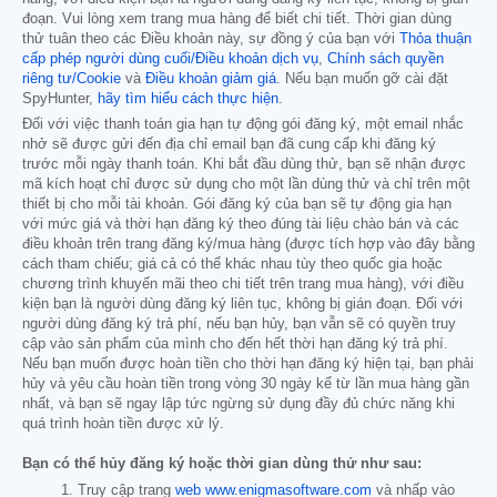
đoạn. Vui lòng xem trang mua hàng để biết chi tiết. Thời gian dùng
thử tuân theo các Điều khoản này, sự đồng ý của bạn với
Thỏa thuận
cấp phép người dùng cuối/Điều khoản dịch vụ
,
Chính sách quyền
riêng tư/Cookie
và
Điều khoản giảm giá
. Nếu bạn muốn gỡ cài đặt
SpyHunter,
hãy tìm hiểu cách thực hiện
.
Đối với việc thanh toán gia hạn tự động gói đăng ký, một email nhắc
nhở sẽ được gửi đến địa chỉ email bạn đã cung cấp khi đăng ký
trước mỗi ngày thanh toán. Khi bắt đầu dùng thử, bạn sẽ nhận được
mã kích hoạt chỉ được sử dụng cho một lần dùng thử và chỉ trên một
thiết bị cho mỗi tài khoản. Gói đăng ký của bạn sẽ tự động gia hạn
với mức giá và thời hạn đăng ký theo đúng tài liệu chào bán và các
điều khoản trên trang đăng ký/mua hàng (được tích hợp vào đây bằng
cách tham chiếu; giá cả có thể khác nhau tùy theo quốc gia hoặc
chương trình khuyến mãi theo chi tiết trên trang mua hàng), với điều
kiện bạn là người dùng đăng ký liên tục, không bị gián đoạn. Đối với
người dùng đăng ký trả phí, nếu bạn hủy, bạn vẫn sẽ có quyền truy
cập vào sản phẩm của mình cho đến hết thời hạn đăng ký trả phí.
Nếu bạn muốn được hoàn tiền cho thời hạn đăng ký hiện tại, bạn phải
hủy và yêu cầu hoàn tiền trong vòng 30 ngày kể từ lần mua hàng gần
nhất, và bạn sẽ ngay lập tức ngừng sử dụng đầy đủ chức năng khi
quá trình hoàn tiền được xử lý.
Bạn có thể hủy đăng ký hoặc thời gian dùng thử như sau:
Truy cập trang
web www.enigmasoftware.com
và nhấp vào