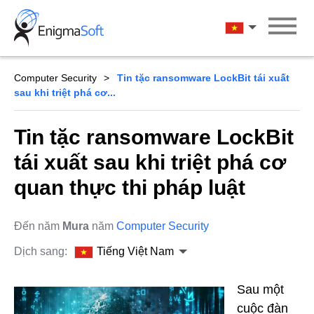
Skip
to
Tiếng Việt Na
content
Computer Security
Tin tặc ransomware LockBit tái xuất
sau khi triệt phá cơ...
Tin tặc ransomware LockBit
tái xuất sau khi triệt phá cơ
quan thực thi pháp luật
Đến năm
Mura
năm
Computer Security
Dịch sang:
Tiếng Việt Nam
Sau một
cuộc đàn