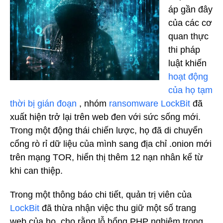
áp gần đây
của các cơ
quan thực
thi pháp
luật khiến
hoạt động
của họ tạm
thời bị gián đoạn
, nhóm
ransomware LockBit
đã
xuất hiện trở lại trên web đen với sức sống mới.
Trong một động thái chiến lược, họ đã di chuyển
cổng rò rỉ dữ liệu của mình sang địa chỉ .onion mới
trên mạng TOR, hiển thị thêm 12 nạn nhân kể từ
khi can thiệp.
Trong một thông báo chi tiết, quản trị viên của
LockBit
đã thừa nhận việc thu giữ một số trang
web của họ, cho rằng lỗ hổng PHP nghiêm trọng