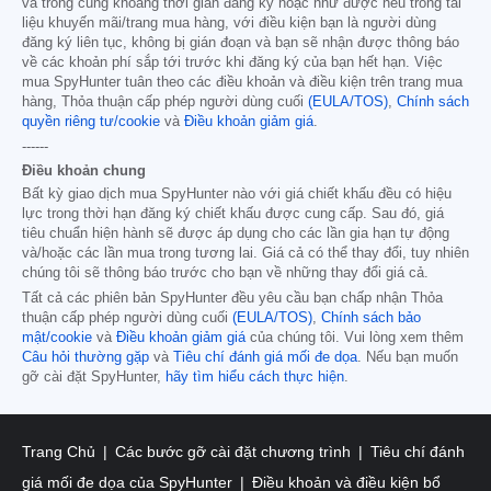
và trong cùng khoảng thời gian đăng ký hoặc như được nêu trong tài
liệu khuyến mãi/trang mua hàng, với điều kiện bạn là người dùng
đăng ký liên tục, không bị gián đoạn và bạn sẽ nhận được thông báo
về các khoản phí sắp tới trước khi đăng ký của bạn hết hạn. Việc
mua SpyHunter tuân theo các điều khoản và điều kiện trên trang mua
hàng, Thỏa thuận cấp phép người dùng cuối
(EULA/TOS)
,
Chính sách
quyền riêng tư/cookie
và
Điều khoản giảm giá
.
------
Điều khoản chung
Bất kỳ giao dịch mua SpyHunter nào với giá chiết khấu đều có hiệu
lực trong thời hạn đăng ký chiết khấu được cung cấp. Sau đó, giá
tiêu chuẩn hiện hành sẽ được áp dụng cho các lần gia hạn tự động
và/hoặc các lần mua trong tương lai. Giá cả có thể thay đổi, tuy nhiên
chúng tôi sẽ thông báo trước cho bạn về những thay đổi giá cả.
Tất cả các phiên bản SpyHunter đều yêu cầu bạn chấp nhận Thỏa
thuận cấp phép người dùng cuối
(EULA/TOS)
,
Chính sách bảo
mật/cookie
và
Điều khoản giảm giá
của chúng tôi. Vui lòng xem thêm
Câu hỏi thường gặp
và
Tiêu chí đánh giá mối đe dọa
. Nếu bạn muốn
gỡ cài đặt SpyHunter,
hãy tìm hiểu cách thực hiện
.
Trang Chủ
Các bước gỡ cài đặt chương trình
Tiêu chí đánh
giá mối đe dọa của SpyHunter
Điều khoản và điều kiện bổ