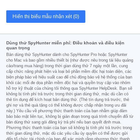
Hiển thị biểu mẫu nhận xét (0)
Dùng thử SpyHunter miễn phí: Điều khoản và điều kiện
quan trọng
Bản dùng thử SpyHunter dành cho SpyHunter Pro hoặc SpyHunter
cho Mac và bao gồm nhiều thiết bị (như được nêu trong tài liệu quảng
cáo/trang mua hàng) trong thời gian dùng thử 7 ngày một lần, cung
cấp chức năng phát hiện và loại bỏ phần mềm độc hại toàn diện, các
biện pháp bảo vệ hiệu suất cao để chủ động bảo vệ hệ thống của bạn
khỏi các mối đe dọa phần mềm độc hại và quyền truy cập vào nhóm
hỗ trợ kỹ thuật của chúng tôi thông qua SpyHunter HelpDesk. Bạn sẽ
không bị tính phí trả trước trong thời gian dùng thử, mặc dù cần có
thẻ tín dụng để kích hoạt bản dùng thử. (Thẻ tín dụng trả trước, thẻ
ghi nợ và thẻ quà tặng có thể không được chấp nhận trong ưu đãi
này.) Yêu cầu về phương thức thanh toán của bạn nhằm giúp đảm
bảo bảo mật liên tục, không bị gián đoạn trong quá trình chuyển đổi từ
bản dùng thử sang gói đăng ký trả phí nếu bạn quyết định mua.
Phương thức thanh toán của bạn sẽ không bị tính phí trả trước trong
thời gian dùng thử, mặc dù các yêu cầu ủy quyền có thể được gửi
đến tổ chức tài chính của bạn để xác minh rằng phương thức thanh