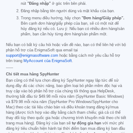
nút
"Đăng nhập"
ở góc trên bên phải.
Đăng nhập bằng tên người dùng và mật khẩu của bạn.
Trong menu điều hướng, hãy chọn
"Đơn hàng/Giấy phép".
Bên cạnh đơn hàng/giấy phép của bạn, sẽ có một nút để
hủy đăng ký nếu có. Lưu ý: Nếu bạn có nhiều đơn hàng/sản
phẩm, bạn cần hủy từng đơn hàng/sản phẩm một.
Nếu bạn có bất kỳ câu hỏi hoặc vấn đề nào, bạn có thể liên hệ với bộ
phận hỗ trợ của EnigmaSoft qua email tại
support@enigmasoftware.com
hoặc bằng cách mở yêu cầu hỗ trợ
trên trang
MyAccount của EnigmaSoft
.
------
Chi tiết mua hàng SpyHunter
Bạn cũng có thể lựa chọn đăng ký SpyHunter ngay lập tức để sử
dụng đầy đủ các chức năng, bao gồm loại bỏ phần mềm độc hại và
truy cập vào bộ phận hỗ trợ của chúng tôi thông qua HelpDesk,
thường bắt đầu từ
$49.98
mỗi nửa năm (SpyHunter Basic Windows)
và
$79.98
mỗi nửa năm (SpyHunter Pro Windows/SpyHunter cho
Mac) theo các tài liệu chào bán và điều khoản trang đăng ký/mua
hàng (được tích hợp vào đây bằng cách tham chiếu; giá cả có thể
thay đổi tùy theo quốc gia hoặc chương trình khuyến mãi theo chi tiết
trang mua hàng). Đăng ký của bạn sẽ
tự động gia hạn
với mức phí
đăng ký tiêu chuẩn hiện hành tại thời điểm bạn mua đăng ký ban đầu