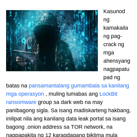
Kasunod
ng
kamakaila
ng pag-
crack ng
mga
ahensyang
nagpapatu
pad ng
batas na
pansamantalang gumambala sa kanilang
mga operasyon
, muling lumabas ang
LockBit
ransomware
group sa dark web na may
panibagong sigla. Sa isang madiskarteng hakbang,
inilipat nila ang kanilang data leak portal sa isang
bagong .onion address sa TOR network, na
nagpapakita ng 12 karagdagang biktima mula