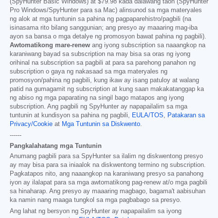
(SpyHunter Basic Windows) at
$79.98
kada dalawang taon (SpyHunter
Pro Windows/SpyHunter para sa Mac) alinsunod sa mga materyales
ng alok at mga tuntunin sa pahina ng pagpaparehistro/pagbili (na
isinasama rito bilang sanggunian; ang presyo ay maaaring mag-iba
ayon sa bansa o mga detalye ng promosyon bawat pahina ng pagbili).
Awtomatikong mare-renew
ang iyong subscription sa naaangkop na
karaniwang bayad sa subscription na may bisa sa oras ng iyong
orihinal na subscription sa pagbili at para sa parehong panahon ng
subscription o gaya ng nakasaad sa mga materyales ng
promosyon/pahina ng pagbili, kung ikaw ay isang patuloy at walang
patid na gumagamit ng subscription at kung saan makakatanggap ka
ng abiso ng mga paparating na singil bago matapos ang iyong
subscription. Ang pagbili ng SpyHunter ay napapailalim sa mga
tuntunin at kundisyon sa pahina ng pagbili,
EULA/TOS
,
Patakaran sa
Privacy/Cookie
at
Mga Tuntunin sa Diskwento
.
------
Pangkalahatang mga Tuntunin
Anumang pagbili para sa SpyHunter sa ilalim ng diskwentong presyo
ay may bisa para sa iniaalok na diskwentong termino ng subscription.
Pagkatapos nito, ang naaangkop na karaniwang presyo sa panahong
iyon ay ilalapat para sa mga awtomatikong pag-renew at/o mga pagbili
sa hinaharap. Ang presyo ay maaaring magbago, bagama't aabisuhan
ka namin nang maaga tungkol sa mga pagbabago sa presyo.
Ang lahat ng bersyon ng SpyHunter ay napapailalim sa iyong