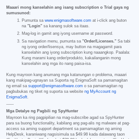
Maaari mong kanselahin ang isang subscription o Trial gaya ng
sumusunod:
Pumunta sa
www.enigmasoftware.com
at i-click ang buton
na
"Login"
sa kanang sulok sa itaas.
Mag-log in gamit ang iyong username at password.
Sa navigation menu, pumunta sa
"Order/Licenses."
Sa tabi
ng iyong order/lisensya, may button na magagamit para
kanselahin ang iyong subscription kung naaangkop. Paalala:
Kung marami kang order/produkto, kakailanganin mong
kanselahin ang mga ito nang paisa-isa.
Kung mayroon kang anumang mga katanungan o problema, maaari
kang makipag-ugnayan sa Suporta ng EnigmaSoft sa pamamagitan
ng email sa
support@enigmasoftware.com
o sa pamamagitan ng
pagbubukas ng tiket ng suporta sa website
ng MyAccount ng
EnigmaSoft
.
------
Mga Detalye ng Pagbili ng SpyHunter
Mayroon ka ring pagpipilian na mag-subscribe agad sa SpyHunter
para sa buong functionality, kabilang ang pag-alis ng malware at pag-
access sa aming support department sa pamamagitan ng aming
HelpDesk, karaniwang nagsisimula sa
$49.98
kada dalawang taon