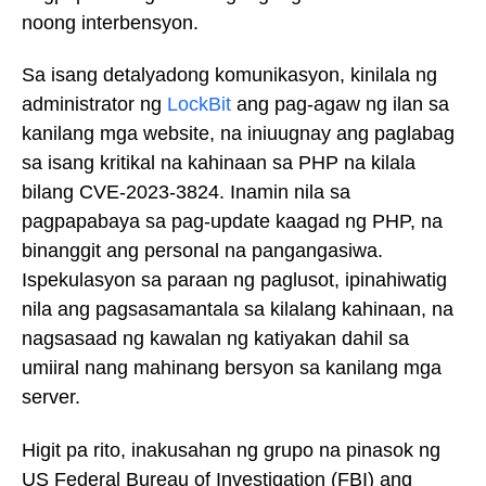
noong interbensyon.
Sa isang detalyadong komunikasyon, kinilala ng
administrator ng
LockBit
ang pag-agaw ng ilan sa
kanilang mga website, na iniuugnay ang paglabag
sa isang kritikal na kahinaan sa PHP na kilala
bilang CVE-2023-3824. Inamin nila sa
pagpapabaya sa pag-update kaagad ng PHP, na
binanggit ang personal na pangangasiwa.
Ispekulasyon sa paraan ng paglusot, ipinahiwatig
nila ang pagsasamantala sa kilalang kahinaan, na
nagsasaad ng kawalan ng katiyakan dahil sa
umiiral nang mahinang bersyon sa kanilang mga
server.
Higit pa rito, inakusahan ng grupo na pinasok ng
US Federal Bureau of Investigation (FBI) ang