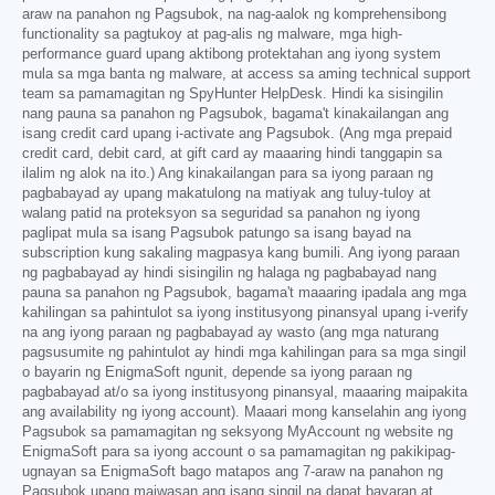
araw na panahon ng Pagsubok, na nag-aalok ng komprehensibong
functionality sa pagtukoy at pag-alis ng malware, mga high-
performance guard upang aktibong protektahan ang iyong system
mula sa mga banta ng malware, at access sa aming technical support
team sa pamamagitan ng SpyHunter HelpDesk. Hindi ka sisingilin
nang pauna sa panahon ng Pagsubok, bagama't kinakailangan ang
isang credit card upang i-activate ang Pagsubok. (Ang mga prepaid
credit card, debit card, at gift card ay maaaring hindi tanggapin sa
ilalim ng alok na ito.) Ang kinakailangan para sa iyong paraan ng
pagbabayad ay upang makatulong na matiyak ang tuluy-tuloy at
walang patid na proteksyon sa seguridad sa panahon ng iyong
paglipat mula sa isang Pagsubok patungo sa isang bayad na
subscription kung sakaling magpasya kang bumili. Ang iyong paraan
ng pagbabayad ay hindi sisingilin ng halaga ng pagbabayad nang
pauna sa panahon ng Pagsubok, bagama't maaaring ipadala ang mga
kahilingan sa pahintulot sa iyong institusyong pinansyal upang i-verify
na ang iyong paraan ng pagbabayad ay wasto (ang mga naturang
pagsusumite ng pahintulot ay hindi mga kahilingan para sa mga singil
o bayarin ng EnigmaSoft ngunit, depende sa iyong paraan ng
pagbabayad at/o sa iyong institusyong pinansyal, maaaring maipakita
ang availability ng iyong account). Maaari mong kanselahin ang iyong
Pagsubok sa pamamagitan ng seksyong MyAccount ng website ng
EnigmaSoft para sa iyong account o sa pamamagitan ng pakikipag-
ugnayan sa EnigmaSoft bago matapos ang 7-araw na panahon ng
Pagsubok upang maiwasan ang isang singil na dapat bayaran at