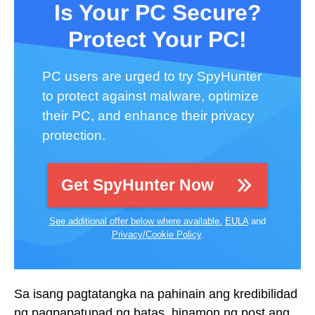
Is Your PC Secure?
Protect Your PC!
PC users are urged to try SpyHunter
to protect against malware, optimize
their PC, and enhance their privacy
protection.
Get SpyHunter Now
See additional offer below where available.
EULA
and
Privacy/Cookie Policy
.
Sa isang pagtatangka na pahinain ang kredibilidad
ng pagpapatupad ng batas, hinamon ng post ang