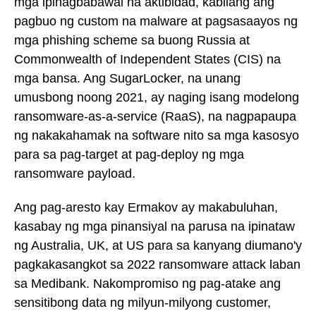
mga ipinagbabawal na aktibidad, kabilang ang
pagbuo ng custom na malware at pagsasaayos ng
mga phishing scheme sa buong Russia at
Commonwealth of Independent States (CIS) na
mga bansa. Ang SugarLocker, na unang
umusbong noong 2021, ay naging isang modelong
ransomware-as-a-service (RaaS), na nagpapaupa
ng nakakahamak na software nito sa mga kasosyo
para sa pag-target at pag-deploy ng mga
ransomware payload.
Ang pag-aresto kay Ermakov ay makabuluhan,
kasabay ng mga pinansiyal na parusa na ipinataw
ng Australia, UK, at US para sa kanyang diumano'y
pagkakasangkot sa 2022 ransomware attack laban
sa Medibank. Nakompromiso ng pag-atake ang
sensitibong data ng milyun-milyong customer,