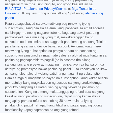
napapailalim sa mga Tuntuning ito, ang iyong kasunduan sa
EULA/TOS
,
Patakaran sa Privacy/Cookie
, at
Mga Tuntunin sa
Diskwento
. Kung nais mong i-uninstall ang SpyHunter,
alamin kung
paano
.
Para sa pagbabayad sa awtomatikong pag-renew ng iyong
subscription, isang paalala sa email ang ipapadala sa email address
na ibinigay mo noong nagparehistro ka bago ang bawat petsa ng
pagbabayad. Sa simula ng iyong trial, makakatanggap ka ng
activation code na limitado sa paggamit para lamang sa isang Trial at
para lamang sa isang device bawat account. Awtomatikong mare-
renew ang iyong subscription sa presyo at para sa panahon ng
subscription alinsunod sa mga materyales sa alok at mga tuntunin sa
pahina ng pagpaparehistro/pagbili (na isinasama rito bilang
sanggunian; ang presyo ay maaaring mag-iba ayon sa bansa o mga
detalye ng promosyon bawat pahina ng pagbili), sa kondisyon na ikaw
ay isang tuloy-tuloy at walang patid na gumagamit ng subscription.
Para sa mga gumagamit ng bayad na subscription, kung kakanselahin
mo, patuloy kang magkakaroon ng access sa iyong produkto/mga
produkto hanggang sa katapusan ng iyong bayad na panahon ng
subscription. Kung nais mong makatanggap ng refund para sa iyong
kasalukuyang panahon ng subscription, dapat mong kanselahin at
mag-aplay para sa refund sa loob ng 30 araw mula sa iyong
pinakahuling pagbili, at agad kang ititigil ang pagtanggap ng buong
functionality kapag naproseso na ang iyong refund.