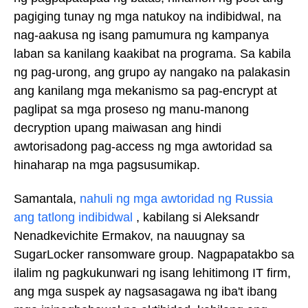
pagiging tunay ng mga natukoy na indibidwal, na
nag-aakusa ng isang pamumura ng kampanya
laban sa kanilang kaakibat na programa. Sa kabila
ng pag-urong, ang grupo ay nangako na palakasin
ang kanilang mga mekanismo sa pag-encrypt at
paglipat sa mga proseso ng manu-manong
decryption upang maiwasan ang hindi
awtorisadong pag-access ng mga awtoridad sa
hinaharap na mga pagsusumikap.
Samantala,
nahuli ng mga awtoridad ng Russia
ang tatlong indibidwal
, kabilang si Aleksandr
Nenadkevichite Ermakov, na nauugnay sa
SugarLocker ransomware group. Nagpapatakbo sa
ilalim ng pagkukunwari ng isang lehitimong IT firm,
ang mga suspek ay nagsasagawa ng iba't ibang