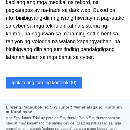
kabilang ang mga medikal na rekord, na
pagkatapos ay na-trade sa dark web. Bukod pa
rito, binibigyang-diin ng isang hiwalay na pag-atake
sa cyber sa mga teknolohikal na sistema ng
kontrol, na nag-iiwan sa maraming settlement sa
rehiyon ng Vologda na walang kapangyarihan, na
binibigyang-diin ang tumitinding pandaigdigang
labanan laban sa mga banta sa cyber.
Ipakita ang form ng komento (0)
Libreng Pagsubok ng SpyHunter: Mahahalagang Tuntunin
at Kundisyon
Ang SpyHunter Trial ay para sa SpyHunter Pro o SpyHunter para sa
Mac at may kasamang maraming device (tulad ng nakasaad sa mga
promotional materials/pahina ng pagbili) para sa isang beses na 7-