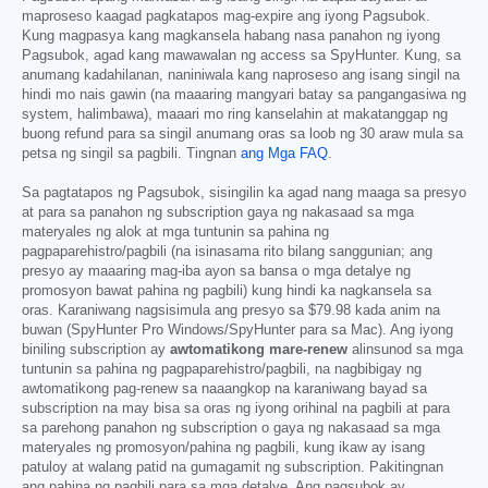
maproseso kaagad pagkatapos mag-expire ang iyong Pagsubok.
Kung magpasya kang magkansela habang nasa panahon ng iyong
Pagsubok, agad kang mawawalan ng access sa SpyHunter. Kung, sa
anumang kadahilanan, naniniwala kang naproseso ang isang singil na
hindi mo nais gawin (na maaaring mangyari batay sa pangangasiwa ng
system, halimbawa), maaari mo ring kanselahin at makatanggap ng
buong refund para sa singil anumang oras sa loob ng 30 araw mula sa
petsa ng singil sa pagbili. Tingnan
ang Mga FAQ
.
Sa pagtatapos ng Pagsubok, sisingilin ka agad nang maaga sa presyo
at para sa panahon ng subscription gaya ng nakasaad sa mga
materyales ng alok at mga tuntunin sa pahina ng
pagpaparehistro/pagbili (na isinasama rito bilang sanggunian; ang
presyo ay maaaring mag-iba ayon sa bansa o mga detalye ng
promosyon bawat pahina ng pagbili) kung hindi ka nagkansela sa
oras. Karaniwang nagsisimula ang presyo sa
$79.98
kada anim na
buwan (SpyHunter Pro Windows/SpyHunter para sa Mac). Ang iyong
biniling subscription ay
awtomatikong mare-renew
alinsunod sa mga
tuntunin sa pahina ng pagpaparehistro/pagbili, na nagbibigay ng
awtomatikong pag-renew sa naaangkop na karaniwang bayad sa
subscription na may bisa sa oras ng iyong orihinal na pagbili at para
sa parehong panahon ng subscription o gaya ng nakasaad sa mga
materyales ng promosyon/pahina ng pagbili, kung ikaw ay isang
patuloy at walang patid na gumagamit ng subscription. Pakitingnan
ang pahina ng pagbili para sa mga detalye. Ang pagsubok ay