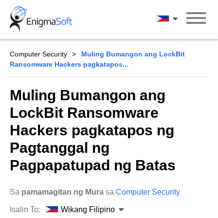
Skip
to
Wikang Filipin
content
Computer Security
Muling Bumangon ang LockBit
Ransomware Hackers pagkatapos...
Muling Bumangon ang
LockBit Ransomware
Hackers pagkatapos ng
Pagtanggal ng
Pagpapatupad ng Batas
Sa
pamamagitan ng Mura
sa
Computer Security
Isalin To:
Wikang Filipino