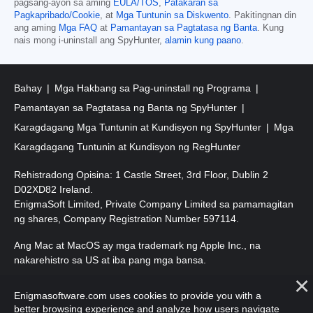
pagsang-ayon sa aming
EULA/TOS
,
Patakaran sa
Pagkapribado/Cookie
, at
Mga Tuntunin sa Diskwento
. Pakitingnan din
ang aming
Mga FAQ
at
Pamantayan sa Pagtatasa ng Banta
. Kung
nais mong i-uninstall ang SpyHunter,
alamin kung paano
.
Bahay
Mga Hakbang sa Pag-uninstall ng Programa
Pamantayan sa Pagtatasa ng Banta ng SpyHunter
Karagdagang Mga Tuntunin at Kundisyon ng SpyHunter
Mga
Karagdagang Tuntunin at Kundisyon ng RegHunter
Rehistradong Opisina: 1 Castle Street, 3rd Floor, Dublin 2
D02XD82 Ireland.
EnigmaSoft Limited, Private Company Limited sa pamamagitan
ng shares, Company Registration Number 597114.
Ang Mac at MacOS ay mga trademark ng Apple Inc., na
nakarehistro sa US at iba pang mga bansa.
Copyright 2016-2026. EnigmaSoft Ltd. Lahat ng Karapatan ay
Enigmasoftware.com uses cookies to provide you with a
Nakalaan.
better browsing experience and analyze how users navigate