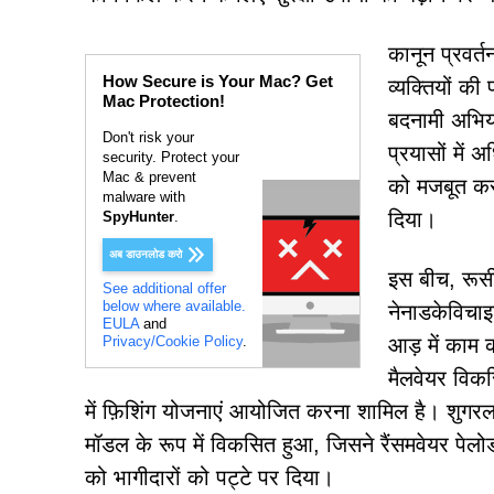
कानून प्रवर्
How Secure is Your Mac? Get
व्यक्तियों क
Mac Protection!
बदनामी अभिय
Don't risk your
प्रयासों में 
security. Protect your
Mac & prevent
को मजबूत करन
malware with
दिया।
SpyHunter
.
अब डाउनलोड करो
इस बीच, रूसी
See additional offer
below where available.
नेनाडकेविचा
EULA
and
Privacy/Cookie Policy
.
आड़ में काम क
मैलवेयर विकस
में फ़िशिंग योजनाएं आयोजित करना शामिल है। शुगरल
मॉडल के रूप में विकसित हुआ, जिसने रैंसमवेयर पेलोड 
को भागीदारों को पट्टे पर दिया।