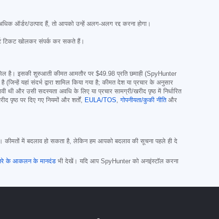
अधिक ऑर्डर/उत्पाद हैं, तो आपको उन्हें अलग-अलग रद्द करना होगा।
्ट टिकट खोलकर संपर्क कर सकते हैं।
ंच शामिल है। इसकी शुरुआती कीमत आमतौर पर
$49.98
प्रति छमाही (SpyHunter
हें यहां संदर्भ द्वारा शामिल किया गया है; कीमत देश या प्रचार के अनुसार
थी और उसी सदस्यता अवधि के लिए या प्रचार सामग्री/खरीद पृष्ठ में निर्धारित
द पृष्ठ पर दिए गए नियमों और शर्तों,
EULA/TOS
,
गोपनीयता/कुकी नीति
और
े। कीमतों में बदलाव हो सकता है, लेकिन हम आपको बदलाव की सूचना पहले ही दे
रे के आकलन के मानदंड
भी देखें। यदि आप SpyHunter को अनइंस्टॉल करना