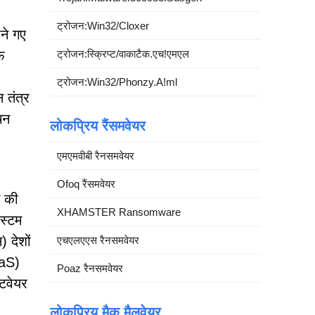
ट्रोजन:Win32/Cloxer
ने गए
फ
ट्रोजन:स्क्रिप्ट/वाकाटैक.एच!एमएल
ट्रोजन:Win32/Phonzy.A!ml
 तंत्र
चन
लोकप्रिय रैंसमवेयर
एमएमवीबी रैनसमवेयर
Ofoq रैंसमवेयर
म की
XHAMSTER Ransomware
कस्टम
 देशों
एचएलएएस रैनसमवेयर
aaS)
Poaz रैनसमवेयर
्टवेयर
लोकप्रिय मैक मैलवेयर