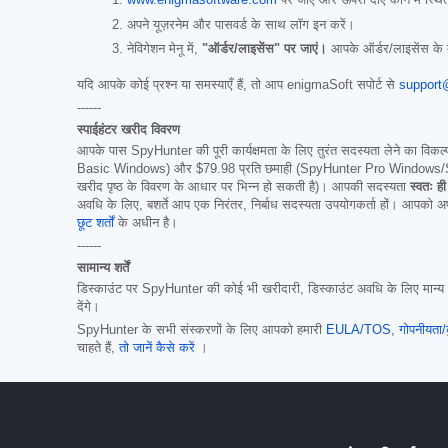
www.enigmasoftware.com
पर जाएं और ऊपरी दाएं कोने में स्थ
अपने यूज़रनेम और पासवर्ड के साथ लॉग इन करें।
नेविगेशन मेनू में,
"ऑर्डर/लाइसेंस" पर जाएं।
आपके ऑर्डर/लाइसेंस के ब
यदि आपके कोई प्रश्न या समस्याएँ हैं, तो आप enigmaSoft सपोर्ट से
support
------
स्पाईहंटर खरीद विवरण
आपके पास SpyHunter की पूरी कार्यक्षमता के लिए तुरंत सदस्यता लेने का विकल्
Basic Windows) और
$79.98
प्रति छमाही (SpyHunter Pro Windows/SpyHun
खरीद पृष्ठ के विवरण के आधार पर भिन्न हो सकती है)। आपकी सदस्यता
स्वतः ह
अवधि के लिए, बशर्ते आप एक निरंतर, निर्बाध सदस्यता उपयोगकर्ता हों। आपको अप
छूट शर्तों
के अधीन है।
------
सामान्य शर्तें
डिस्काउंट पर SpyHunter की कोई भी खरीदारी, डिस्काउंट अवधि के लिए मान्य ह
देंगे।
SpyHunter के सभी संस्करणों के लिए आपको हमारी
EULA/TOS
,
गोपनीयता/
चाहते हैं,
तो जानें कैसे करें
।