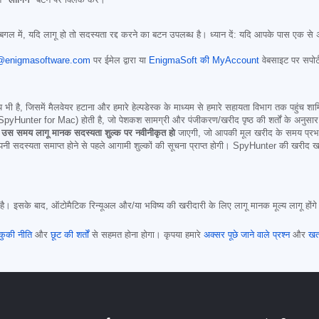
ित
"लॉगिन"
बटन पर क्लिक करें।
गल में, यदि लागू हो तो सदस्यता रद्द करने का बटन उपलब्ध है। ध्यान दें: यदि आपके पास एक से 
@enigmasoftware.com
पर ईमेल द्वारा या
EnigmaSoft की MyAccount
वेबसाइट पर सपोर
प भी है, जिसमें मैलवेयर हटाना और हमारे हेल्पडेस्क के माध्यम से हमारे सहायता विभाग तक पहु
ter for Mac) होती है, जो पेशकश सामग्री और पंजीकरण/खरीद पृष्ठ की शर्तों के अनुसार है (जिन्
ी उस समय लागू मानक सदस्यता शुल्क पर नवीनीकृत हो
जाएगी, जो आपकी मूल खरीद के समय प्रभावी 
नी सदस्यता समाप्त होने से पहले आगामी शुल्कों की सूचना प्राप्त होगी। SpyHunter की खरीद खरी
ै। इसके बाद, ऑटोमैटिक रिन्यूअल और/या भविष्य की खरीदारी के लिए लागू मानक मूल्य लागू होंग
कुकी नीति
और
छूट की शर्तों
से सहमत होना होगा। कृपया हमारे
अक्सर पूछे जाने वाले प्रश्न
और
खत