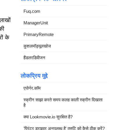
Fuq.com
 लाखों
ManagerUnit
की
PrimaryRemote
ों के
कुशलमॉड्यूलखोज
हैंडलरडिवीजन
लोकप्रिय मुद्दे
एपोर्नर.कॉम
स्क्रीन साझा करते समय कलह काली स्क्रीन दिखाता
है
क्या Lookmovie.io सुरक्षित है?
'प्रिंटर ड्राइवर अनुपलब्ध है' त्रुटि को कैसे ठीक करें?