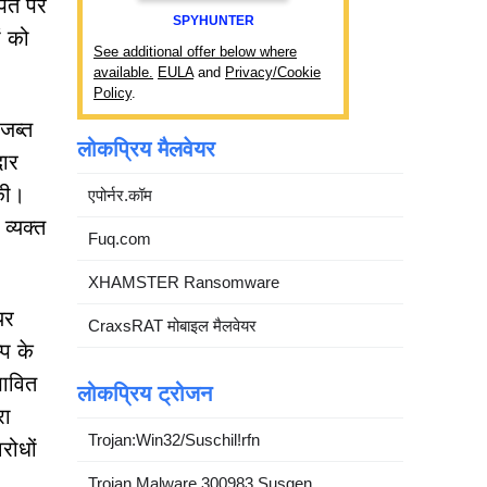
पते पर
SPYHUNTER
ं को
See additional offer below where
available.
EULA
and
Privacy/Cookie
Policy
.
जब्त
लोकप्रिय मैलवेयर
दार
 की।
एपोर्नर.कॉम
व्यक्त
Fuq.com
XHAMSTER Ransomware
यर
CraxsRAT मोबाइल मैलवेयर
्प के
भावित
लोकप्रिय ट्रोजन
रा
Trojan:Win32/Suschil!rfn
रोधों
Trojan.Malware.300983.Susgen