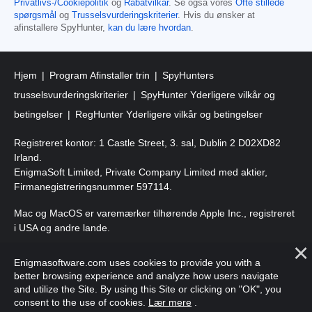
Privatlivs-/Cookiepolitik
og
Rabatvilkår
. Se også vores
Ofte stillede
spørgsmål
og
Trusselsvurderingskriterier
. Hvis du ønsker at
afinstallere SpyHunter,
kan du lære hvordan
.
Hjem
Program Afinstaller trin
SpyHunters
trusselsvurderingskriterier
SpyHunter Yderligere vilkår og
betingelser
RegHunter Yderligere vilkår og betingelser
Registreret kontor: 1 Castle Street, 3. sal, Dublin 2 D02XD82
Irland.
EnigmaSoft Limited, Private Company Limited med aktier,
Firmanegistreringsnummer 597114.
Mac og MacOS er varemærker tilhørende Apple Inc., registreret
i USA og andre lande.
Copyright 2016-2026. EnigmaSoft Ltd. Alle rettigheder
Enigmasoftware.com uses cookies to provide you with a
forbeholdes.
better browsing experience and analyze how users navigate
and utilize the Site. By using this Site or clicking on "OK", you
consent to the use of cookies.
Lær mere
.