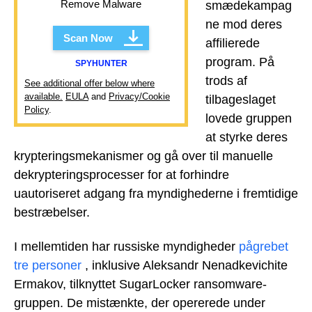
Remove Malware
smædekampag
ne mod deres
Scan Now
affilierede
program. På
SPYHUNTER
trods af
See additional offer below where
available.
EULA
and
Privacy/Cookie
tilbageslaget
Policy
.
lovede gruppen
at styrke deres
krypteringsmekanismer og gå over til manuelle
dekrypteringsprocesser for at forhindre
uautoriseret adgang fra myndighederne i fremtidige
bestræbelser.
I mellemtiden har russiske myndigheder
pågrebet
tre personer
, inklusive Aleksandr Nenadkevichite
Ermakov, tilknyttet SugarLocker ransomware-
gruppen. De mistænkte, der opererede under