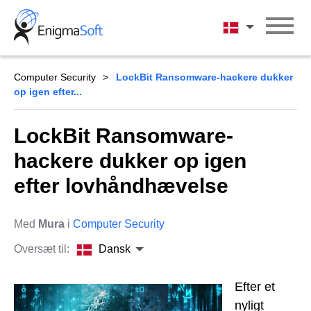
Skip
to
Dansk
content
Computer Security
LockBit Ransomware-hackere dukker
op igen efter...
LockBit Ransomware-
hackere dukker op igen
efter lovhåndhævelse
Med
Mura
i
Computer Security
Oversæt til:
Dansk
Efter et
nyligt