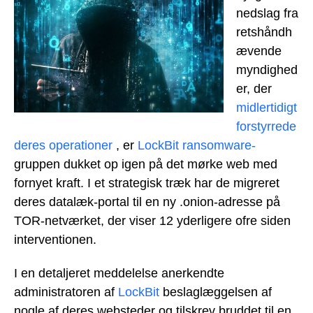
nedslag fra
retshåndh
ævende
myndighed
er, der
midlertidigt
forstyrrede
deres operationer
, er
LockBit ransomware-
gruppen dukket op igen på det mørke web med
fornyet kraft. I et strategisk træk har de migreret
deres datalæk-portal til en ny .onion-adresse på
TOR-netværket, der viser 12 yderligere ofre siden
interventionen.
I en detaljeret meddelelse anerkendte
administratoren af
LockBit
beslaglæggelsen af
nogle af deres websteder og tilskrev bruddet til en