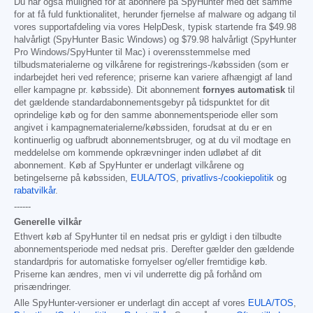
Du har også mulighed for at abonnere på SpyHunter med det samme
for at få fuld funktionalitet, herunder fjernelse af malware og adgang til
vores supportafdeling via vores HelpDesk, typisk startende fra
$49.98
halvårligt (SpyHunter Basic Windows) og
$79.98
halvårligt (SpyHunter
Pro Windows/SpyHunter til Mac) i overensstemmelse med
tilbudsmaterialerne og vilkårene for registrerings-/købssiden (som er
indarbejdet heri ved reference; priserne kan variere afhængigt af land
eller kampagne pr. købsside). Dit abonnement
fornyes automatisk
til
det gældende standardabonnementsgebyr på tidspunktet for dit
oprindelige køb og for den samme abonnementsperiode eller som
angivet i kampagnematerialerne/købssiden, forudsat at du er en
kontinuerlig og uafbrudt abonnementsbruger, og at du vil modtage en
meddelelse om kommende opkrævninger inden udløbet af dit
abonnement. Køb af SpyHunter er underlagt vilkårene og
betingelserne på købssiden,
EULA/TOS
,
privatlivs-/cookiepolitik
og
rabatvilkår
.
------
Generelle vilkår
Ethvert køb af SpyHunter til en nedsat pris er gyldigt i den tilbudte
abonnementsperiode med nedsat pris. Derefter gælder den gældende
standardpris for automatiske fornyelser og/eller fremtidige køb.
Priserne kan ændres, men vi vil underrette dig på forhånd om
prisændringer.
Alle SpyHunter-versioner er underlagt din accept af vores
EULA/TOS
,