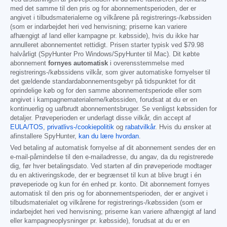
med det samme til den pris og for abonnementsperioden, der er
angivet i tilbudsmaterialerne og vilkårene på registrerings-/købssiden
(som er indarbejdet heri ved henvisning; priserne kan variere
afhængigt af land eller kampagne pr. købsside), hvis du ikke har
annulleret abonnementet rettidigt. Prisen starter typisk ved
$79.98
halvårligt (SpyHunter Pro Windows/SpyHunter til Mac). Dit købte
abonnement
fornyes automatisk
i overensstemmelse med
registrerings-/købssidens vilkår, som giver automatiske fornyelser til
det gældende standardabonnementsgebyr på tidspunktet for dit
oprindelige køb og for den samme abonnementsperiode eller som
angivet i kampagnematerialerne/købssiden, forudsat at du er en
kontinuerlig og uafbrudt abonnementsbruger. Se venligst købssiden for
detaljer. Prøveperioden er underlagt disse vilkår, din accept af
EULA/TOS
,
privatlivs-/cookiepolitik
og
rabatvilkår
. Hvis du ønsker at
afinstallere SpyHunter,
kan du lære hvordan
.
Ved betaling af automatisk fornyelse af dit abonnement sendes der en
e-mail-påmindelse til den e-mailadresse, du angav, da du registrerede
dig, før hver betalingsdato. Ved starten af din prøveperiode modtager
du en aktiveringskode, der er begrænset til kun at blive brugt i én
prøveperiode og kun for én enhed pr. konto. Dit abonnement fornyes
automatisk til den pris og for abonnementsperioden, der er angivet i
tilbudsmaterialet og vilkårene for registrerings-/købssiden (som er
indarbejdet heri ved henvisning; priserne kan variere afhængigt af land
eller kampagneoplysninger pr. købsside), forudsat at du er en