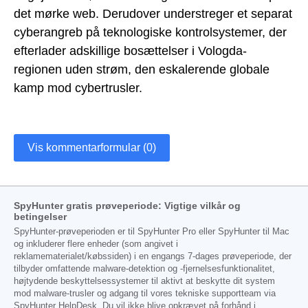
det mørke web. Derudover understreger et separat
cyberangreb på teknologiske kontrolsystemer, der
efterlader adskillige bosættelser i Vologda-
regionen uden strøm, den eskalerende globale
kamp mod cybertrusler.
Vis kommentarformular (0)
SpyHunter gratis prøveperiode: Vigtige vilkår og
betingelser
SpyHunter-prøveperioden er til SpyHunter Pro eller SpyHunter til Mac
og inkluderer flere enheder (som angivet i
reklamematerialet/købssiden) i en engangs 7-dages prøveperiode, der
tilbyder omfattende malware-detektion og -fjernelsesfunktionalitet,
højtydende beskyttelsessystemer til aktivt at beskytte dit system
mod malware-trusler og adgang til vores tekniske supportteam via
SpyHunter HelpDesk. Du vil ikke blive opkrævet på forhånd i