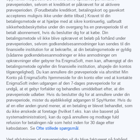
prøveperioden, selvom et kreditkort er påkrævet for at aktivere
prøveperioden. (Forudbetalte kreditkort, betalingskort og gavekort
accepteres muligvis ikke under dette tilbud.) Kravet til din
betalingsmetode er at hjælpe med at sikre kontinuerlig, uafbrudt
sikkerhedsbeskyttelse under din overgang fra en prøveperiode til et
betalt abonnement, hvis du beslutter dig for at købe. Din
betalingsmetode vil ikke blive opkrævet et beløb på forhånd under
prøveperioden, selvom godkendelsesanmodninger kan sendes til din
finansielle institution for at bekræfte, at din betalingsmetode er gyldig
(sådanne godkendelsesanmodninger er ikke anmodninger om
opkrævninger eller gebyrer fra EnigmaSoft, men kan, afhængigt af din
betalingsmetode og/eller din finansielle institution, afspejle din kontos
tilgængelighed). Du kan annullere din prøveperiode via afsnittet Min
Konto på EnigmaSofts hjemmeside for din konto eller ved at kontakte
EnigmaSoft inden udgangen af den 7-dages prøveperiode for at
undgå, at et gebyr forfalder og behandles umiddelbart efter, at din
prøveperiode udløber. Hvis du beslutter dig for at annullere under din
prøveperiode, mister du øjeblikkeligt adgangen til SpyHunter. Hvis du
af en eller anden grund mener, at en betaling er blevet behandlet, som
du ikke ønskede at foretage (hvilket f.eks. kan ske baseret på
systemadministration), kan du også annullere og modtage fuld
refusion for betalingen når som helst inden for 30 dage efter
købsdatoen. Se
Ofte stillede spørgsmål
.
Ved afslutningen af prøveperioden vil du blive faktureret på forhånd