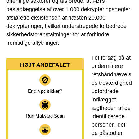
offentlige sektorer og afslørede, at FBI's
beslaglæggelse af over 1.000 dekrypteringsnøgler
afslørede eksistensen af næsten 20.000
dekrypteringer, hvilket understregede forbedrede
sikkerhedsforanstaltninger for at forhindre
fremtidige aflytninger.
I et forsøg på at
HØJT ANBEFALET
underminere
retshåndhævels
es troværdighed
udfordrede
Er din pc sikker?
indlægget
ægtheden af de
Run Malware Scan
identificerede
personer, idet
de påstod en