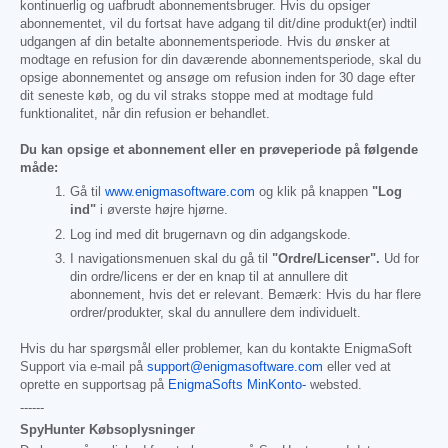
kontinuerlig og uafbrudt abonnementsbruger. Hvis du opsiger
abonnementet, vil du fortsat have adgang til dit/dine produkt(er) indtil
udgangen af din betalte abonnementsperiode. Hvis du ønsker at
modtage en refusion for din daværende abonnementsperiode, skal du
opsige abonnementet og ansøge om refusion inden for 30 dage efter
dit seneste køb, og du vil straks stoppe med at modtage fuld
funktionalitet, når din refusion er behandlet.
Du kan opsige et abonnement eller en prøveperiode på følgende
måde:
Gå til
www.enigmasoftware.com
og klik på knappen
"Log
ind"
i øverste højre hjørne.
Log ind med dit brugernavn og din adgangskode.
I navigationsmenuen skal du gå til
"Ordre/Licenser".
Ud for
din ordre/licens er der en knap til at annullere dit
abonnement, hvis det er relevant. Bemærk: Hvis du har flere
ordrer/produkter, skal du annullere dem individuelt.
Hvis du har spørgsmål eller problemer, kan du kontakte EnigmaSoft
Support via e-mail på
support@enigmasoftware.com
eller ved at
oprette en supportsag på
EnigmaSofts MinKonto-
websted.
------
SpyHunter Købsoplysninger