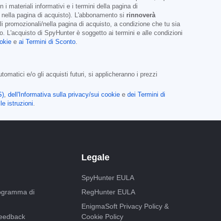
materiali informativi e i termini della pagina di
o nella pagina di acquisto). L'abbonamento si
rinnoverà
li promozionali/nella pagina di acquisto, a condizione che tu sia
. L'acquisto di SpyHunter è soggetto ai termini e alle condizioni
ookie
e
ai Termini di Sconto
.
matici e/o gli acquisti futuri, si applicheranno i prezzi
S)
,
dell'Informativa sulla privacy/sui cookie
e
dei Termini di
le istruzioni
.
Legale
SpyHunter EULA
programma di
RegHunter EULA
EnigmaSoft Privacy Policy &
feedback
Cookie Policy