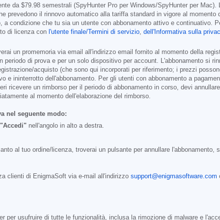
mente da
$79.98
semestrali (SpyHunter Pro per Windows/SpyHunter per Mac). 
che prevedono il rinnovo automatico alla tariffa standard in vigore al momento 
, a condizione che tu sia un utente con abbonamento attivo e continuativo. Per 
tto di licenza con
l'utente finale/Termini di servizio
,
dell'Informativa sulla priva
ai un promemoria via email all'indirizzo email fornito al momento della registr
r un periodo di prova e per un solo dispositivo per account. L'abbonamento si ri
 registrazione/acquisto (che sono qui incorporati per riferimento; i prezzi posso
ivo e ininterrotto dell'abbonamento. Per gli utenti con abbonamento a pagament
i ricevere un rimborso per il periodo di abbonamento in corso, devi annullare l
ediatamente al momento dell'elaborazione del rimborso.
va nel seguente modo:
"Accedi"
nell'angolo in alto a destra.
nto al tuo ordine/licenza, troverai un pulsante per annullare l'abbonamento, se 
a clienti di EnigmaSoft via e-mail all'indirizzo
support@enigmasoftware.com
o
per usufruire di tutte le funzionalità, inclusa la rimozione di malware e l'acc