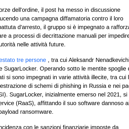
 forze dell'ordine, il post ha messo in discussione
adducendo una campagna diffamatoria contro il loro
ttuta d’arresto, il gruppo si è impegnato a rafforz
are a processi di decrittazione manuali per impedir
orità nelle attività future.
estato tre persone
, tra cui Aleksandr Nenadkevich
 SugarLocker. Operando sotto le mentite spoglie 
 si sono impegnati in varie attività illecite, tra cui 
hestrazione di schemi di phishing in Russia e nei pa
SI). SugarLocker, inizialmente emerso nel 2021, si
vice (RaaS), affittando il suo software dannoso a
e payload ransomware.
incidenza con le sanzioni finanziarie imposte da