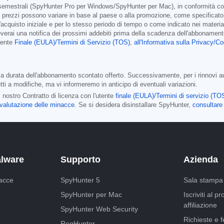
emestrali (SpyHunter Pro per Windows/SpyHunter per Mac), in conformità con i 
; i prezzi possono variare in base al paese o alla promozione, come specificat
l'acquisto iniziale e per lo stesso periodo di tempo o come indicato nei materia
verai una notifica dei prossimi addebiti prima della scadenza dell'abbonamento
Utente
Finale (EULA)/Termini di Servizio (TOS)
,
all'Informativa sulla Privacy/C
 durata dell'abbonamento scontato offerto. Successivamente, per i rinnovi auto
ti a modifiche, ma vi informeremo in anticipo di eventuali variazioni.
 nostro Contratto di licenza con l'utente
finale (EULA)/Termini di servizio (TO
di valutazione delle minacce
. Se si desidera disinstallare SpyHunter,
consultare 
alware
Supporto
Azienda
acce
SpyHunter 5
Sala stampa
SpyHunter per Mac
Iscriviti al 
affiliazione
SpyHunter Web Security
Richieste e 
RegHunter