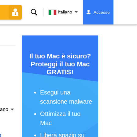
Ricerca
Italiano
Accesso
Il tuo Mac è sicuro?
Proteggi il tuo Mac
GRATIS!
Esegui una
scansione malware
liano
Ottimizza il tuo
Mac
o
Libera spazio su