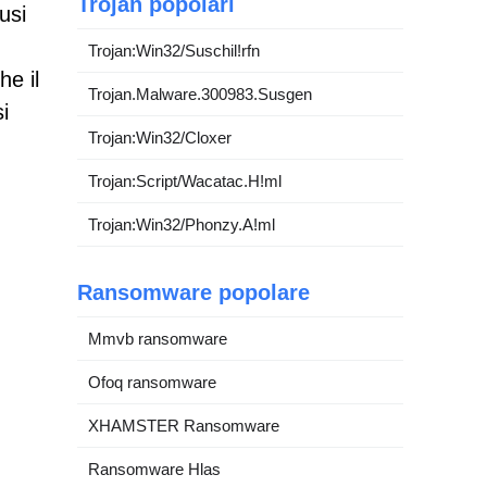
Trojan popolari
usi
Trojan:Win32/Suschil!rfn
he il
Trojan.Malware.300983.Susgen
i
Trojan:Win32/Cloxer
Trojan:Script/Wacatac.H!ml
Trojan:Win32/Phonzy.A!ml
Ransomware popolare
Mmvb ransomware
Ofoq ransomware
XHAMSTER Ransomware
Ransomware Hlas