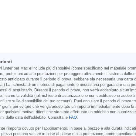
rtanti
unter per Mac e include più dispositivi (come specificato nel materiale promoz
re, protezioni ad alte prestazioni per proteggere attivamente il sistema dall
to anticipato durante il periodo di prova, sebbene sia necessaria una carta di c
a.) La richiesta di un metodo di pagamento è necessaria per garantire una prot
essi di acquistarlo. Durante il periodo di prova, non verrà addebitato alcun
r verificarne la validità (tali richieste di autorizzazione non costituiscono add
nfluire sulla disponibilità del tuo account). Puoi annullare il periodo di prova
7 giorni per evitare che venga addebitato un importo immediatamente dopo la s
 qualsiasi motivo, ritieni che sia stato effettuato un addebito non autorizzat
rni dalla data dell'addebito. Consulta le
FAQ
.
e l'importo dovuto per l'abbonamento, in base al prezzo e alla durata indicati n
 i prezzi possono variare in base al paese o alla promozione, come specificato 