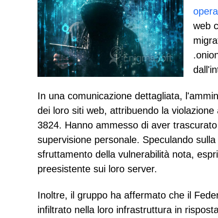
opera
web c
migrat
.onio
dall'i
In una comunicazione dettagliata, l'ammin
dei loro siti web, attribuendo la violazio
3824. Hanno ammesso di aver trascurato 
supervisione personale. Speculando sulla m
sfruttamento della vulnerabilità nota, esp
preesistente sui loro server.
Inoltre, il gruppo ha affermato che il Feder
infiltrato nella loro infrastruttura in risp