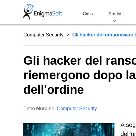
Skip
to
Casa
Prodotti
content
Computer Security
Gli hacker del ransomware 
Gli hacker del ran
riemergono dopo la 
dell'ordine
Entro
Mura
nel
Computer Security
A segu
dell'