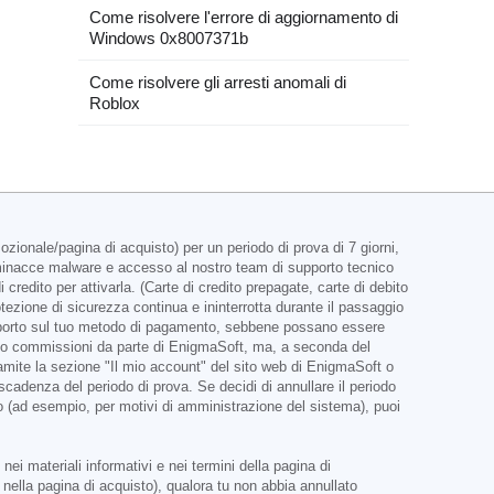
Come risolvere l'errore di aggiornamento di
Windows 0x8007371b
Come risolvere gli arresti anomali di
Roblox
ionale/pagina di acquisto) per un periodo di prova di 7 giorni,
e minacce malware e accesso al nostro team di supporto tecnico
redito per attivarla. (Carte di credito prepagate, carte di debito
ezione di sicurezza continua e ininterrotta durante il passaggio
 importo sul tuo metodo di pagamento, sebbene possano essere
ebiti o commissioni da parte di EnigmaSoft, ma, a seconda del
 tramite la sezione "Il mio account" del sito web di EnigmaSoft o
cadenza del periodo di prova. Se decidi di annullare il periodo
o (ad esempio, per motivi di amministrazione del sistema), puoi
ei materiali informativi e nei termini della pagina di
nella pagina di acquisto), qualora tu non abbia annullato