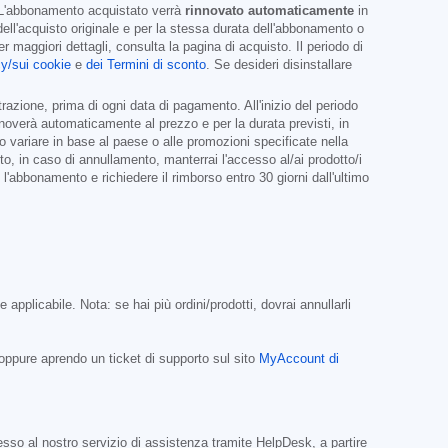
L'abbonamento acquistato verrà
rinnovato automaticamente
in
dell'acquisto originale e per la stessa durata dell'abbonamento o
maggiori dettagli, consulta la pagina di acquisto. Il periodo di
cy/sui cookie
e
dei Termini di sconto
. Se desideri disinstallare
azione, prima di ogni data di pagamento. All'inizio del periodo
nnoverà automaticamente al prezzo e per la durata previsti, in
no variare in base al paese o alle promozioni specificate nella
o, in caso di annullamento, manterrai l'accesso al/ai prodotto/i
'abbonamento e richiedere il rimborso entro 30 giorni dall'ultimo
applicabile. Nota: se hai più ordini/prodotti, dovrai annullarli
ppure aprendo un ticket di supporto sul sito
MyAccount di
esso al nostro servizio di assistenza tramite HelpDesk, a partire