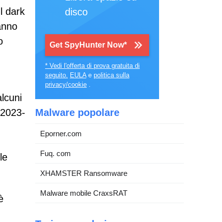
l dark
disco
anno
o
Get SpyHunter Now*
* Vedi l'offerta di prova gratuita di
seguito.
EULA
e
politica sulla
privacy/cookie
.
alcuni
-2023-
Malware popolare
Eporner.com
Fuq. com
le
XHAMSTER Ransomware
Malware mobile CraxsRAT
è