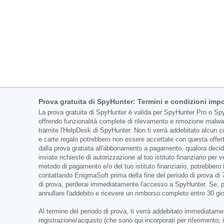
Prova gratuita di SpyHunter: Termini e condizioni impo
La prova gratuita di SpyHunter è valida per SpyHunter Pro o SpyH
offrendo funzionalità complete di rilevamento e rimozione malwa
tramite l'HelpDesk di SpyHunter. Non ti verrà addebitato alcun cos
e carte regalo potrebbero non essere accettate con questa offert
dalla prova gratuita all'abbonamento a pagamento, qualora decid
inviate richieste di autorizzazione al tuo istituto finanziario pe
metodo di pagamento e/o del tuo istituto finanziario, potrebbero i
contattando EnigmaSoft prima della fine del periodo di prova di 
di prova, perderai immediatamente l'accesso a SpyHunter. Se, per
annullare l'addebito e ricevere un rimborso completo entro 30 gio
Al termine del periodo di prova, ti verrà addebitato immediatament
registrazione/acquisto (che sono qui incorporati per riferimento;