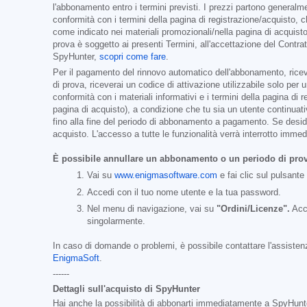
l'abbonamento entro i termini previsti. I prezzi partono general
conformità con i termini della pagina di registrazione/acquisto, 
come indicato nei materiali promozionali/nella pagina di acquisto
prova è soggetto ai presenti Termini, all'accettazione del Contra
SpyHunter,
scopri come fare
.
Per il pagamento del rinnovo automatico dell'abbonamento, ricever
di prova, riceverai un codice di attivazione utilizzabile solo pe
conformità con i materiali informativi e i termini della pagina di
pagina di acquisto), a condizione che tu sia un utente continuat
fino alla fine del periodo di abbonamento a pagamento. Se desider
acquisto. L'accesso a tutte le funzionalità verrà interrotto imm
È possibile annullare un abbonamento o un periodo di pro
Vai su
www.enigmasoftware.com
e fai clic sul pulsante
Accedi con il tuo nome utente e la tua password.
Nel menu di navigazione, vai su
"Ordini/Licenze".
Acca
singolarmente.
In caso di domande o problemi, è possibile contattare l'assistenz
EnigmaSoft
.
------
Dettagli sull'acquisto di SpyHunter
Hai anche la possibilità di abbonarti immediatamente a SpyHunter 