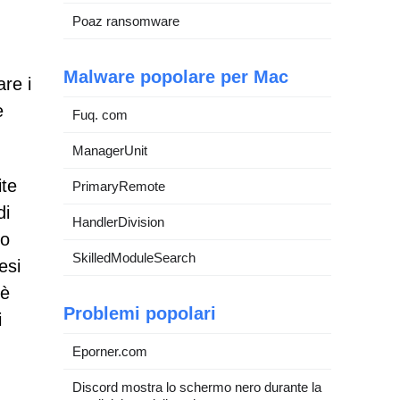
Poaz ransomware
Malware popolare per Mac
are i
e
Fuq. com
ManagerUnit
ite
PrimaryRemote
di
HandlerDivision
lo
SkilledModuleSearch
esi
 è
Problemi popolari
i
Eporner.com
Discord mostra lo schermo nero durante la