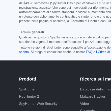
da
$49.98
semestrali (SpyHunter Basic per Windows) e
$79.98
s
registrazione/acquisto (che sono qui incorporati per riferimento
automaticamente
alla tariffa standard in vigore al momento del
un utente con abbonamento continuativo e ininterrotto e che rice
presenti nella pagina di acquisto, al Contratto di Licenza con l'
------
Termini generali
Qualsiasi acquisto di SpyHunter a prezzo scontato è valido per la
standard in vigore al momento dell'acquisto. I prezzi sono sogget
Tutte le versioni di SpyHunter sono soggette all'accettazione del
sconto
. Si prega di consultare anche le nostre
FAQ
e
i Criteri 
Prodotti
Ricerca sui m
SpyHunter
Database delle min
RegHunter 2
MalwareTracker
SpyHunter Web Security
Video
Glossario