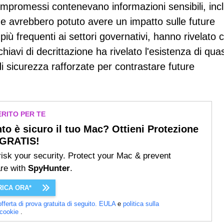
promessi contenevano informazioni sensibili, incl
che avrebbero potuto avere un impatto sulle future
iù frequenti ai settori governativi, hanno rivelato c
hiavi di decrittazione ha rivelato l'esistenza di quas
di sicurezza rafforzate per contrastare future
RITO PER TE
to è sicuro il tuo Mac? Ottieni Protezione
GRATIS!
risk your security. Protect your Mac & prevent
re with
SpyHunter
.
ICA ORA*
'offerta di prova gratuita di seguito.
EULA
e
politica sulla
/cookie
.