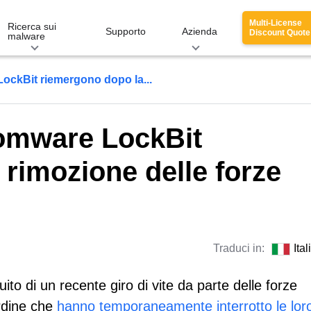
Multi-License
Ricerca sui
Supporto
Azienda
Discount Quote
malware
LockBit riemergono dopo la...
somware LockBit
rimozione delle forze
Traduci in:
Ita
ito di un recente giro di vite da parte delle forze
ordine che
hanno temporaneamente interrotto le lor