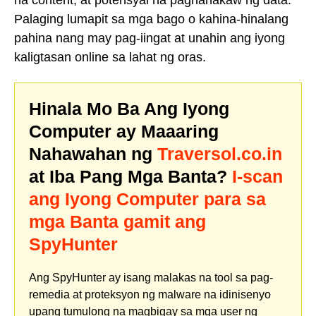
na content, at potensyal na pagnanakaw ng data.
Palaging lumapit sa mga bago o kahina-hinalang
pahina nang may pag-iingat at unahin ang iyong
kaligtasan online sa lahat ng oras.
Hinala Mo Ba Ang Iyong
Computer ay Maaaring
Nahawahan ng
Traversol.co.in
at Iba Pang Mga Banta?
I-scan
ang Iyong Computer para sa
mga Banta gamit ang
SpyHunter
Ang SpyHunter ay isang malakas na tool sa pag-
remedia at proteksyon ng malware na idinisenyo
upang tumulong na magbigay sa mga user ng