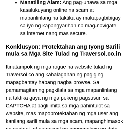
Manatiling Alam:
Ang pag-unawa sa mga
kasalukuyang online na scam at
mapanlinlang na taktika ay makapagbibigay
sa iyo ng kapangyarihan na mag-navigate
sa internet nang mas secure.
Konklusyon: Protektahan ang Iyong Sarili
mula sa Mga Site Tulad ng Traversol.co.in
Itinatampok ng mga rogue na website tulad ng
Traversol.co ang kahalagahan ng pagiging
mapagbantay habang nagba-browse. Sa
pamamagitan ng pagkilala sa mga mapanlinlang
na taktika gaya ng mga pekeng pagsusuri sa
CAPTCHA at paglilimita sa mga pahintulot sa
website, mas mapoprotektahan ng mga user ang
kanilang sarili mula sa mga scam, mapanghimasok