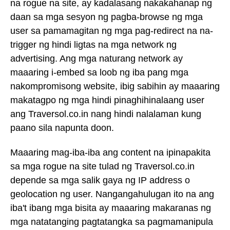
na rogue na site, ay kadalasang nakakahanap ng
daan sa mga sesyon ng pagba-browse ng mga
user sa pamamagitan ng mga pag-redirect na na-
trigger ng hindi ligtas na mga network ng
advertising. Ang mga naturang network ay
maaaring i-embed sa loob ng iba pang mga
nakompromisong website, ibig sabihin ay maaaring
makatagpo ng mga hindi pinaghihinalaang user
ang Traversol.co.in nang hindi nalalaman kung
paano sila napunta doon.
Maaaring mag-iba-iba ang content na ipinapakita
sa mga rogue na site tulad ng Traversol.co.in
depende sa mga salik gaya ng IP address o
geolocation ng user. Nangangahulugan ito na ang
iba't ibang mga bisita ay maaaring makaranas ng
mga natatanging pagtatangka sa pagmamanipula