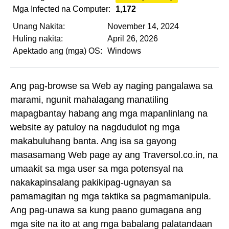
Mga Infected na Computer:
1,172
Unang Nakita:
November 14, 2024
Huling nakita:
April 26, 2026
Apektado ang (mga) OS:
Windows
Ang pag-browse sa Web ay naging pangalawa sa
marami, ngunit mahalagang manatiling
mapagbantay habang ang mga mapanlinlang na
website ay patuloy na nagdudulot ng mga
makabuluhang banta. Ang isa sa gayong
masasamang Web page ay ang Traversol.co.in, na
umaakit sa mga user sa mga potensyal na
nakakapinsalang pakikipag-ugnayan sa
pamamagitan ng mga taktika sa pagmamanipula.
Ang pag-unawa sa kung paano gumagana ang
mga site na ito at ang mga babalang palatandaan