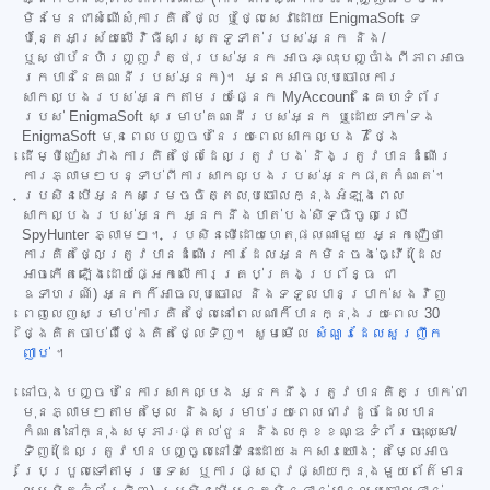
មិនមែនជាសំណើសុំការគិតថ្លៃ ឬថ្លៃសេវាដោយ EnigmaSoft ទេ
ប៉ុន្តែអាស្រ័យលើវិធីសាស្ត្រទូទាត់របស់អ្នក និង/
ឬស្ថាប័នហិរញ្ញវត្ថុរបស់អ្នក អាចឆ្លុះបញ្ចាំងពីភាពអាច
រកបាននៃគណនីរបស់អ្នក)។ អ្នកអាចលុបចោលការ
សាកល្បងរបស់អ្នកតាមរយៈផ្នែក MyAccount នៃគេហទំព័រ
របស់ EnigmaSoft សម្រាប់គណនីរបស់អ្នក ឬដោយទាក់ទង
EnigmaSoft មុនពេលបញ្ចប់នៃរយៈពេលសាកល្បង 7 ថ្ងៃ
ដើម្បីជៀសវាងការគិតថ្លៃដែលត្រូវបង់ និងត្រូវបានដំណើរ
ការភ្លាមៗបន្ទាប់ពីការសាកល្បងរបស់អ្នកផុតកំណត់។
ប្រសិនបើអ្នកសម្រេចចិត្តលុបចោលក្នុងអំឡុងពេល
សាកល្បងរបស់អ្នក អ្នកនឹងបាត់បង់សិទ្ធិចូលប្រើ
SpyHunter ភ្លាមៗ។ ប្រសិនបើដោយហេតុផលណាមួយ អ្នកជឿថា
ការគិតថ្លៃត្រូវបានដំណើរការដែលអ្នកមិនចង់ធ្វើ (ដែល
អាចកើតឡើងដោយផ្អែកលើការគ្រប់គ្រងប្រព័ន្ធ ជា
ឧទាហរណ៍) អ្នកក៏អាចលុបចោល និងទទួលបានប្រាក់សងវិញ
ពេញលេញសម្រាប់ការគិតថ្លៃនៅពេលណាក៏បានក្នុងរយៈពេល 30
ថ្ងៃគិតចាប់ពីថ្ងៃគិតថ្លៃទិញ។ សូមមើល
សំណួរដែលសួរញឹក
ញាប់
។
នៅចុងបញ្ចប់នៃការសាកល្បង អ្នកនឹងត្រូវបានគិតប្រាក់ជា
មុនភ្លាមៗតាមតម្លៃ និងសម្រាប់រយៈពេលជាវដូចដែលបាន
កំណត់នៅក្នុងសម្ភារៈផ្តល់ជូន និងលក្ខខណ្ឌទំព័រចុះឈ្មោះ/
ទិញ (ដែលត្រូវបានបញ្ចូលនៅទីនេះដោយឯកសារយោង; តម្លៃអាច
ប្រែប្រួលទៅតាមប្រទេស ឬការផ្សព្វផ្សាយក្នុងមួយព័ត៌មាន