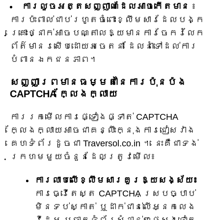
ការលួចអត្តសញ្ញាណដែលអាចកើតមាន
៖
ការប៉ះពាល់ជាប់រហូតចំពោះខ្លឹមសារដែលបង្ក
គ្រោះថ្នាក់អាចបណ្តាលឱ្យមានការចែករំលែក
ព័ត៌មានរសើបដោយអចេតនា ដែលនាំទៅដល់ការ
បំពានឯកជនភាព។
សញ្ញាព្រមានធម្មតានៃការប៉ុនប៉ង
CAPTCHA ក្លែងក្លាយ
ការរកមើលការផ្ទៀងផ្ទាត់ CAPTCHA
ក្លែងក្លាយអាចជាគន្លឹះក្នុងការជៀសវាង
គេហទំព័រដូចជា Traversol.co.in ។ នេះគឺជាទង់
ក្រហមមួយចំនួនដែលត្រូវមើល៖
ការលាបលើខ្លឹមសារគួរឱ្យសង្ស័យ៖
ការធ្វើតេស្ត CAPTCHA ស្របច្បាប់
មិនទប់ស្កាត់ ឬដាក់ជាន់លើអ្នកលេង