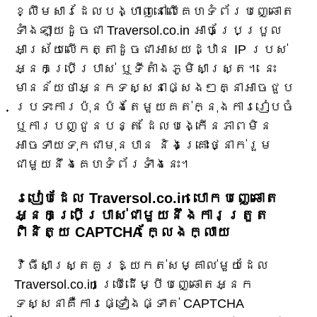
ខ្លឹមសារដែលបង្ហាញនៅលើគេហទំព័របញ្ឆោត
ទាំងឡាយដូចជា Traversol.co.in អាចប្រែប្រួល
អាស្រ័យលើកត្តាដូចជាអាសយដ្ឋាន IP របស់
អ្នកប្រើប្រាស់ ឬទីតាំងភូមិសាស្ត្រ។ នេះ
មានន័យថាអ្នកទស្សនាផ្សេងៗគ្នាអាចជួប
ប្រទះការប៉ុនប៉ងតែមួយគត់ក្នុងការរៀបចំ
ឬការបញ្ជូនបន្ត ដែលបង្កើនភាពមិន
អាចទាយទុកជាមុនបាន និងគ្រោះថ្នាក់រួម
ជាមួយនឹងគេហទំព័រទាំងនេះ។
របៀបដែល Traversol.co.in បោកបញ្ឆោត
អ្នកប្រើប្រាស់ជាមួយនឹងការត្រួត
ពិនិត្យ CAPTCHA ក្លែងក្លាយ
វិធីសាស្រ្តគួរឱ្យកត់សម្គាល់មួយដែល
Traversol.co.in ប្រើដើម្បីបញ្ឆោតអ្នក
ទស្សនាគឺការផ្ទៀងផ្ទាត់ CAPTCHA