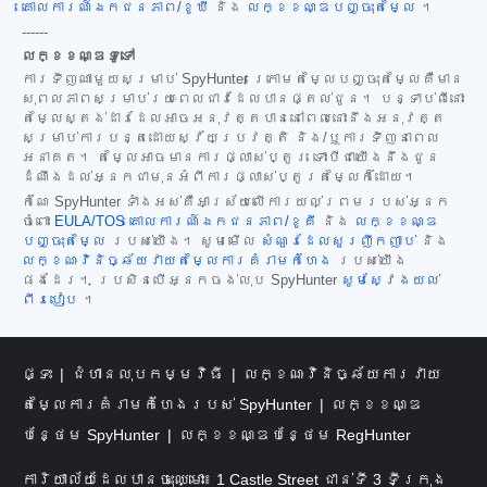
គោលការណ៍ឯកជនភាព/ខូឃី
និង
លក្ខខណ្ឌបញ្ចុះតម្លៃ
។
------
លក្ខខណ្ឌទូទៅ
ការទិញណាមួយសម្រាប់ SpyHunter ក្រោមតម្លៃបញ្ចុះតម្លៃគឺមាន
សុពលភាពសម្រាប់រយៈពេលជាវដែលបានផ្តល់ជូន។ បន្ទាប់ពីនោះ
តម្លៃស្តង់ដារដែលអាចអនុវត្តបាននៅពេលនោះនឹងអនុវត្ត
សម្រាប់ការបន្តដោយស្វ័យប្រវត្តិ និង/ឬការទិញនាពេល
អនាគត។ តម្លៃអាចមានការផ្លាស់ប្តូរ ទោះបីជាយើងនឹងជូន
ដំណឹងដល់អ្នកជាមុនអំពីការផ្លាស់ប្តូរតម្លៃក៏ដោយ។
កំណែ SpyHunter ទាំងអស់គឺអាស្រ័យលើការយល់ព្រមរបស់អ្នក
ចំពោះ
EULA/TOS
គោលការណ៍ឯកជនភាព/ខូគី
និង
លក្ខខណ្ឌ
បញ្ចុះតម្លៃ
របស់យើង។ សូមមើល
សំណួរដែលសួរញឹកញាប់
និង
លក្ខណៈវិនិច្ឆ័យវាយតម្លៃការគំរាមកំហែង
របស់យើង
ផងដែរ។ ប្រសិនបើអ្នកចង់លុប SpyHunter
សូមស្វែងយល់
ពីរបៀប
។
ផ្ទះ
ជំហានលុបកម្មវិធី
លក្ខណៈវិនិច្ឆ័យការវាយ
តម្លៃការគំរាមកំហែងរបស់ SpyHunter
លក្ខខណ្ឌ
បន្ថែម SpyHunter
លក្ខខណ្ឌបន្ថែម RegHunter
ការិយាល័យដែលបានចុះឈ្មោះ៖ 1 Castle Street ជាន់ទី 3 ទីក្រុង