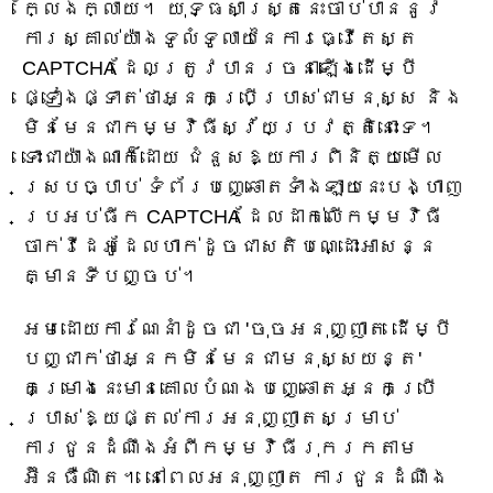
ក្លែងក្លាយ។ យុទ្ធសាស្ត្រនេះចាប់បាននូវ
ការស្គាល់យ៉ាងទូលំទូលាយនៃការធ្វើតេស្ត
CAPTCHA ដែលត្រូវបានរចនាឡើងដើម្បី
ផ្ទៀងផ្ទាត់ថាអ្នកប្រើប្រាស់ជាមនុស្ស និង
មិនមែនជាកម្មវិធីស្វ័យប្រវត្តិនោះទេ។
ទោះជាយ៉ាងណាក៏ដោយ ជំនួសឱ្យការពិនិត្យមើល
ស្របច្បាប់ ទំព័របញ្ឆោតទាំងឡាយនេះបង្ហាញ
ប្រអប់ធីក CAPTCHA ដែលដាក់លើកម្មវិធី
ចាក់វីដេអូដែលហាក់ដូចជាសតិបណ្ដោះអាសន្ន
គ្មានទីបញ្ចប់។
អមដោយការណែនាំដូចជា 'ចុចអនុញ្ញាត ដើម្បី
បញ្ជាក់ថាអ្នកមិនមែនជាមនុស្សយន្ត'
គម្រោងនេះមានគោលបំណងបញ្ឆោតអ្នកប្រើ
ប្រាស់ឱ្យផ្តល់ការអនុញ្ញាតសម្រាប់
ការជូនដំណឹងអំពីកម្មវិធីរុករកតាម
អ៊ីនធឺណិត។ នៅពេលអនុញ្ញាត ការជូនដំណឹង