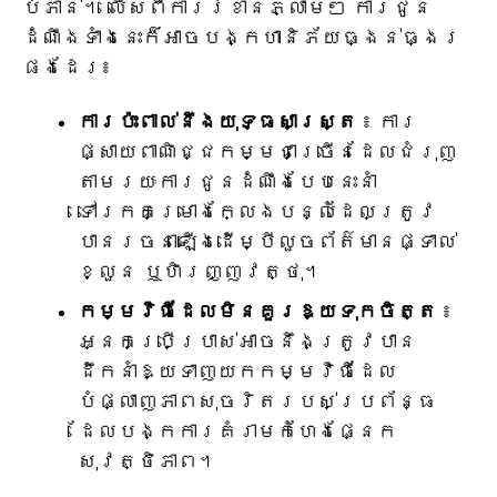
បំភាន់។ លើសពីការរំខានភ្លាមៗ ការជូន
ដំណឹងទាំងនេះក៏អាចបង្កហានិភ័យធ្ងន់ធ្ងរ
ផងដែរ៖
ការប៉ះពាល់នឹងយុទ្ធសាស្ត្រ
៖ ការ
ផ្សាយពាណិជ្ជកម្មជាច្រើនដែលជំរុញ
តាមរយៈការជូនដំណឹងបែបនេះនាំ
ទៅរកគម្រោងក្លែងបន្លំដែលត្រូវ
បានរចនាឡើងដើម្បីលួចព័ត៌មានផ្ទាល់
ខ្លួន ឬហិរញ្ញវត្ថុ។
កម្មវិធីដែលមិនគួរឱ្យទុកចិត្ត
៖
អ្នកប្រើប្រាស់អាចនឹងត្រូវបាន
ដឹកនាំឱ្យទាញយកកម្មវិធីដែល
បំផ្លាញភាពសុចរិតរបស់ប្រព័ន្ធ
ដែលបង្កការគំរាមកំហែងផ្នែក
សុវត្ថិភាព។