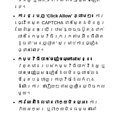
វីដេអូ ឬធាតុទំព័រសំខាន់ៗផ្សេងទៀត
ទេ។
ការជម្រុញ 'Click Allow' ភ្លាមៗ៖
ការ
ធ្វើតេស្ត CAPTCHA ជាក់ស្តែងមិនគួរ
ណែនាំអ្នកប្រើប្រាស់ឱ្យចុចប៊ូតុងជាក់
លាក់នៃកម្មវិធីរុករកតាមអ៊ីនធឺណិត
ដូចជា 'អនុញ្ញាត' សម្រាប់ការផ្ទៀង
ផ្ទាត់នោះទេ។
កម្មវិធីចាក់មេឌៀបណ្តោះអាសន្ន៖
វត្តមានរបស់កម្មវិធីចាក់វីដេអូ ឬ
ធាតុមេឌៀផ្សេងទៀតដែលមិនធ្លាប់លេង
ប៉ុន្តែបង្ហាញក្រាហ្វិចដែលកំពុង
ដំណើរការ ជារឿយៗជាសញ្ញានៃល្បិចកល
មួយ។
ការណែនាំដែលមានពាក្យមិនល្អ៖
ការ
វាយអក្សរ ឬពាក្យមិនធម្មតានៅ