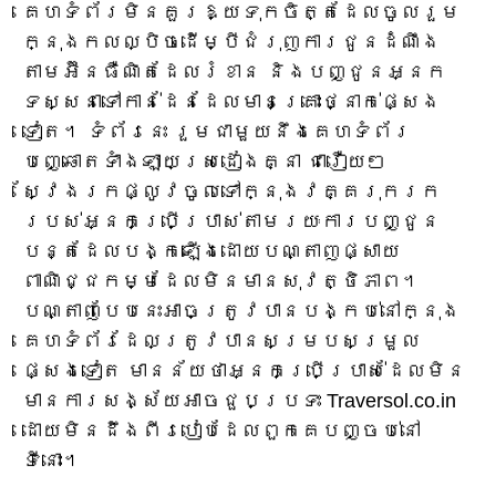
គេហទំព័រ​មិន​គួរ​ឱ្យ​ទុក​ចិត្ត​ដែល​ចូល​រួម​
ក្នុង​កលល្បិច​ដើម្បី​ជំរុញ​ការ​ជូន​ដំណឹង​
តាម​អ៊ីនធឺណិត​ដែល​រំខាន និង​បញ្ជូន​អ្នក​
ទស្សនា​ទៅ​កាន់​ដែន​ដែល​មាន​គ្រោះថ្នាក់​ផ្សេង​
ទៀត។ ទំព័រនេះ រួមជាមួយនឹងគេហទំព័រ
បញ្ឆោតទាំងឡាយស្រដៀងគ្នា ជារឿយៗ
ស្វែងរកផ្លូវចូលទៅក្នុងវគ្គរុករក
របស់អ្នកប្រើប្រាស់តាមរយៈការបញ្ជូន
បន្តដែលបង្កឡើងដោយបណ្តាញផ្សាយ
ពាណិជ្ជកម្មដែលមិនមានសុវត្ថិភាព។
បណ្តាញបែបនេះអាចត្រូវបានបង្កប់នៅក្នុង
គេហទំព័រដែលត្រូវបានសម្របសម្រួល
ផ្សេងទៀត មានន័យថាអ្នកប្រើប្រាស់ដែលមិន
មានការសង្ស័យអាចជួបប្រទះ Traversol.co.in
ដោយមិនដឹងពីរបៀបដែលពួកគេបញ្ចប់នៅ
ទីនោះ។