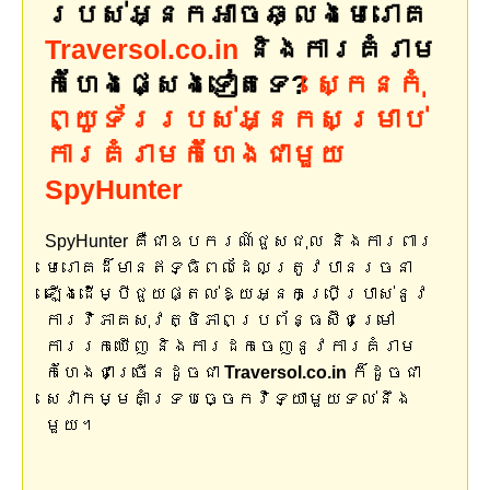
របស់អ្នកអាចឆ្លងមេរោគ
Traversol.co.in
និងការគំរាម
កំហែងផ្សេងទៀតទេ?
ស្កេនកុំ
ព្យូទ័ររបស់អ្នកសម្រាប់
ការគំរាមកំហែងជាមួយ
SpyHunter
SpyHunter គឺជាឧបករណ៍ជួសជុល និងការពារ
មេរោគដ៏មានឥទ្ធិពលដែលត្រូវបានរចនា
ឡើងដើម្បីជួយផ្តល់ឱ្យអ្នកប្រើប្រាស់នូវ
ការវិភាគសុវត្ថិភាពប្រព័ន្ធស៊ីជម្រៅ
ការរកឃើញ និងការដកចេញនូវការគំរាម
កំហែងជាច្រើនដូចជា
Traversol.co.in
ក៏ដូចជា
សេវាកម្មគាំទ្របច្ចេកវិទ្យាមួយទល់នឹង
មួយ។