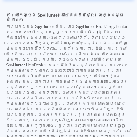
ការសាកល្បង SpyHunter ដោយឥតគិតថ្លៃ៖ លក្ខខណ្ឌ
សំខាន់ៗ
ការសាកល្បង SpyHunter គឺសម្រាប់ SpyHunter Pro ឬ SpyHunter
សម្រាប់ Mac ហើយរួមបញ្ចូលឧបករណ៍ច្រើន (ដូចដែលបាន
កំណត់នៅក្នុងសម្ភារៈផ្សព្វផ្សាយ/ទំព័រទិញ) សម្រាប់រយៈ
ពេលសាកល្បង 7 ថ្ងៃម្តង ដែលផ្តល់ជូននូវមុខងាររកឃើញ
និងដកមេរោគដ៏ទូលំទូលាយ ប្រព័ន្ធការពារដំណើរការខ្ពស់
ដើម្បីការពារប្រព័ន្ធរបស់អ្នកពីការគំរាមកំហែងមេរោគ
និងការចូលប្រើក្រុមគាំទ្របច្ចេកទេសរបស់យើងតាមរយៈ
SpyHunter HelpDesk។ អ្នកនឹងមិនត្រូវបានគិតប្រាក់ជាមុន
ក្នុងអំឡុងពេលសាកល្បងនោះទេ ទោះបីជាកាតឥណទានត្រូវបាន
ទាមទារដើម្បីធ្វើឱ្យការសាកល្បងសកម្មក៏ដោយ។ (កាត
ឥណទានបង់ប្រាក់ជាមុន កាតឥណពន្ធ និងកាតអំណោយអាចមិន
ត្រូវបានទទួលយកក្រោមការផ្តល់ជូននេះទេ។) តម្រូវការ
សម្រាប់វិធីសាស្ត្រទូទាត់របស់អ្នកគឺដើម្បីជួយធានាការ
ការពារសុវត្ថិភាពជាបន្តបន្ទាប់ និងមិនមានការរំខាន
ក្នុងអំឡុងពេលផ្លាស់ប្តូររបស់អ្នកពីការសាកល្បងទៅជា
ការជាវបង់ប្រាក់ ប្រសិនបើអ្នកសម្រេចចិត្តទិញ។ វិធី
សាស្ត្រទូទាត់របស់អ្នកនឹងមិនត្រូវបានគិតប្រាក់ចំនួន
ទឹកប្រាក់ទូទាត់ជាមុនក្នុងអំឡុងពេលសាកល្បងនោះទេ ទោះបីជា
សំណើសុំការអនុញ្ញាតអាចត្រូវបានផ្ញើទៅកាន់ស្ថាប័នហិរញ្ញ
វត្ថុរបស់អ្នក ដើម្បីផ្ទៀងផ្ទាត់ថាវិធីសាស្ត្រទូទាត់របស់
អ្នកមានសុពលភាពក៏ដោយ (ការដាក់ស្នើការអនុញ្ញាតបែបនេះ