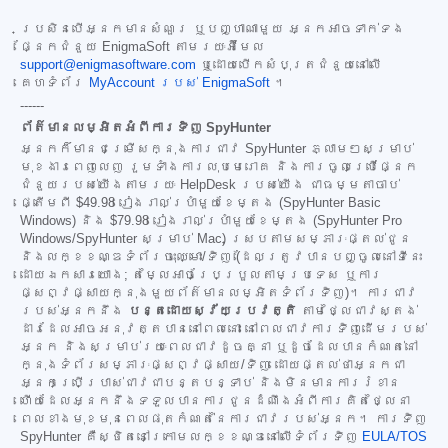
ប្រសិនបើអ្នកមានសំណួរ ឬបញ្ហាណាមួយ អ្នកអាចទាក់ទង
ផ្នែកជំនួយ EnigmaSoft តាមរយៈអ៊ីមែល
support@enigmasoftware.com
ឬដោយបើកសំបុត្រជំនួយនៅលើ
គេហទំព័រ
MyAccount របស់ EnigmaSoft
។
------
ព័ត៌មានលម្អិតអំពីការទិញ SpyHunter
អ្នកក៏មានជម្រើសក្នុងការជាវ SpyHunter ភ្លាមៗសម្រាប់
មុខងារពេញលេញ រួមទាំងការលុបមេរោគ និងការចូលប្រើផ្នែក
ជំនួយរបស់យើងតាមរយៈ HelpDesk របស់យើង ជាធម្មតាចាប់
ផ្តើមពី
$49.98
រៀងរាល់ប្រាំមួយខែម្តង (SpyHunter Basic
Windows) និង
$79.98
រៀងរាល់ប្រាំមួយខែម្តង (SpyHunter Pro
Windows/SpyHunter សម្រាប់ Mac) ស្របតាមសម្ភារៈផ្តល់ជូន
និងលក្ខខណ្ឌទំព័រចុះឈ្មោះ/ទិញ (ដែលត្រូវបានបញ្ចូលនៅទីនេះ
ដោយឯកសារយោង; តម្លៃអាចប្រែប្រួលតាមប្រទេស ឬការ
ផ្សព្វផ្សាយក្នុងមួយព័ត៌មានលម្អិតទំព័រទិញ)។ ការជាវ
របស់អ្នកនឹង
បន្តដោយស្វ័យប្រវត្តិ
តាមថ្លៃជាវស្តង់
ដារដែលអាចអនុវត្តបាននៅពេលនោះ នៅពេលជាវការទិញដើមរបស់
អ្នក និងសម្រាប់រយៈពេលជាវដូចគ្នា ឬដូចដែលបានកំណត់នៅ
ក្នុងទំព័រសម្ភារៈផ្សព្វផ្សាយ/ទិញ ដោយផ្តល់ថាអ្នកជា
អ្នកប្រើប្រាស់ជាវជាបន្តបន្ទាប់ និងមិនមានការរំខាន
ហើយដែលអ្នកនឹងទទួលបានការជូនដំណឹងអំពីការគិតថ្លៃនា
ពេលខាងមុខមុនពេលផុតកំណត់នៃការជាវរបស់អ្នក។ ការទិញ
SpyHunter គឺស្ថិតនៅក្រោមលក្ខខណ្ឌនៅលើទំព័រទិញ
EULA/TOS