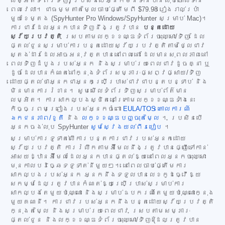
លម្អិតទំព័រទិញ) ប្រសិនបើអ្នកមិនទាន់បានលុបចោលទាន់
ពេលវេលា។ ជាធម្មតាតម្លៃចាប់ផ្តើមពី
$79.98
រៀងរាល់ប្រាំ
មួយខែម្តង (SpyHunter Pro Windows/SpyHunter សម្រាប់ Mac)។
ការជាវដែលអ្នកបានទិញនឹងត្រូវបាន
បន្តដោយ
ស្វ័យប្រវត្តិ
ស្របតាមលក្ខខណ្ឌទំព័រចុះឈ្មោះ/ទិញ ដែល
ផ្តល់ជូនសម្រាប់ការបន្តដោយស្វ័យប្រវត្តិតាមថ្លៃជាវ
ស្តង់ដារដែលអាចអនុវត្តបាននៅពេលនោះ ដែលមានសុពលភាពនៅ
ពេលទិញដំបូងរបស់អ្នក និងសម្រាប់រយៈពេលជាវដូចគ្នា ឬ
ដូចដែលបានកំណត់នៅក្នុងទំព័រសម្ភារៈផ្សព្វផ្សាយ/ទិញ
ដោយផ្តល់ថាអ្នកជាអ្នកប្រើប្រាស់ជាវជាបន្តបន្ទាប់ និង
មិនមានការរំខាន។ សូមមើលទំព័រទិញសម្រាប់ព័ត៌មាន
លម្អិត។ ការសាកល្បងស្ថិតនៅក្រោមលក្ខខណ្ឌទាំងនេះ
កិច្ចព្រមព្រៀងរបស់អ្នកចំពោះ
EULA/TOS
គោលការណ៍
ឯកជនភាព/ខូគី
និង
លក្ខខណ្ឌបញ្ចុះតម្លៃ
។ ប្រសិនបើ
អ្នកចង់លុប SpyHunter
សូមស្វែងយល់ពីរបៀប
។
សម្រាប់ការទូទាត់លើការបន្តការជាវរបស់អ្នកដោយ
ស្វ័យប្រវត្តិ ការរំលឹកតាមអ៊ីមែលនឹងត្រូវបានផ្ញើទៅកាន់
អាសយដ្ឋានអ៊ីមែលដែលអ្នកបានផ្តល់ឱ្យនៅពេលអ្នកចុះឈ្មោះ
មុនកាលបរិច្ឆេទទូទាត់នីមួយៗ។ នៅពេលចាប់ផ្តើមការ
សាកល្បងរបស់អ្នក អ្នកនឹងទទួលបានលេខកូដធ្វើឱ្យ
សកម្មដែលត្រូវបានកំណត់ឱ្យប្រើប្រាស់សម្រាប់ការ
សាកល្បងតែមួយប៉ុណ្ណោះ និងសម្រាប់ឧបករណ៍តែមួយប៉ុណ្ណោះក្នុង
មួយគណនី។ ការជាវរបស់អ្នកនឹងបន្តដោយស្វ័យប្រវត្តិ
ក្នុងតម្លៃ និងសម្រាប់រយៈពេលជាវ ស្របតាមសម្ភារៈ
ផ្តល់ជូន និងលក្ខខណ្ឌទំព័រចុះឈ្មោះ/ទិញ (ដែលត្រូវបាន