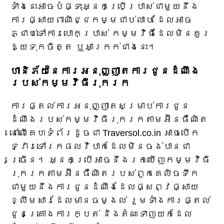
ទាំងនេះអាចបំផ្ទុះអ្នកប្រើប្រាស់ជាមួយនឹង
ការផ្សាយពាណិជ្ជកម្មជាប់លាប់ ដែលអាច
ភ្ជាប់ទៅការបោកប្រាស់ កម្មវិធីដែលមិនគួរ
ឱ្យទុកចិត្ត ឬអាក្រក់ជាងនេះ។
ហានិភ័យនៃការអនុញ្ញាតការជូនដំណឹង
របស់កម្មវិធីរុករក
ការផ្តល់ការអនុញ្ញាតសម្រាប់ការជូន
ដំណឹងរបស់កម្មវិធីរុករកតាមអ៊ីនធឺណិត
នៅលើគេហទំព័រដូចជា Traversol.co.in អាចបើក
ទ្វារទៅរកផលវិបាកដែលមិនចង់បានជា
ច្រើន។ អ្នក​ប្រើ​អាច​នឹង​រក​ឃើញ​កម្មវិធី
រុករក​តាម​អ៊ីនធឺណិត​របស់​ពួកគេ​លិច​ទឹក​
ជាមួយ​នឹង​ការ​ជូន​ដំណឹង​ដែល​ផ្សព្វផ្សាយ​
ខ្លឹមសារ​ដែល​មាន​ចម្ងល់ រួម​ទាំង​ការ​ផ្តល់​
ជូន​គ្រោងការ​ក្បត់ និង​តំណ​ទាញ​យក​ដែល​