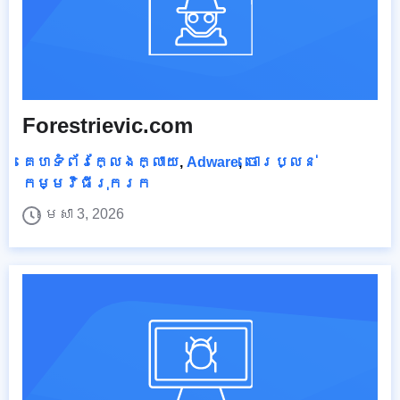
Forestrievic.com
គេហទំព័រក្លែងក្លាយ
,
Adware
,
ចោរប្លន់
កម្មវិធីរុករក
មេសា 3, 2026