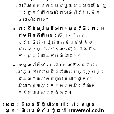
ធ្វើអន្តរកម្មជាមួយសារលេចឡើង ឬ
ការជូនដំណឹងនៅលើគេហទំព័រដែលមិន
ធ្លាប់ស្គាល់។
ពង្រឹងសុវត្ថិភាពកម្មវិធីរុករក
តាមអ៊ីនធឺណិត៖
ប្រើការកំណត់
សុវត្ថិភាព ឬផ្នែកបន្ថែមដែល
អាចទប់ស្កាត់ការលេចឡើង និងបិទ
ការជូនដំណឹងតាមលំនាំដើម។
ទទួលព័ត៌មាន៖
ការយល់ដឹងអំពីការ
បោកប្រាស់តាមអ៊ីនធឺណិតបច្ចុប្បន្ន
និងល្បិចបោកបញ្ឆោតអាចផ្តល់
អំណាចឱ្យអ្នករុករកអ៊ីនធឺណិត
កាន់តែមានសុវត្ថិភាព។
សេចក្តីសន្និដ្ឋាន៖ ការពារខ្លួន
អ្នកពីគេហទំព័រដូចជា Traversol.co.in