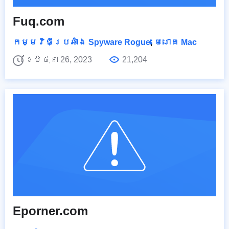
Fuq.com
កម្មវិធីប្រឆាំង Spyware Rogue
,
មេរោគ Mac
ខែមិថុនា 26, 2023
21,204
Eporner.com