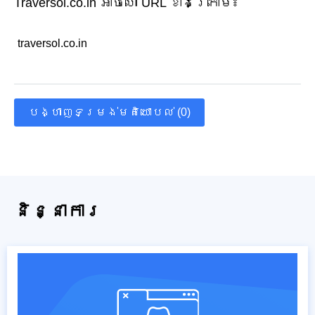
Traversol.co.in អាចហៅ URL ខាងក្រោម៖
traversol.co.in
បង្ហាញទម្រង់មតិយោបល់ (0)
និន្នាការ