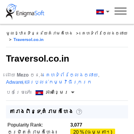
Skip
to
ភាសាខ្មែរ
content
មូលដ្ឋានទិន្នន័យគំរាមកំហែង
គេហទំព័រក្លែងក្លាយ
Traversol.co.in
Traversol.co.in
ដោយ
Mezo
ក្នុង
គេហទំព័រក្លែងក្លាយ
,
Adware
,
ចោរប្លន់កម្មវិធីរុករក
បកប្រែទៅ៖
ភាសាខ្មែរ
តារាងពិន្ទុគំរាមកំហែង
?
Popularity Rank:
3,077
កម្រិតគំរាមកំហែង៖
20 % (ធម្មតា។)