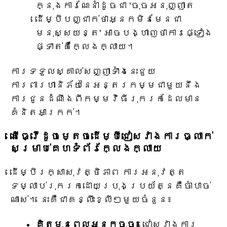
ក្នុងការណែនាំដូចជា 'ចុចអនុញ្ញាត
ដើម្បីបញ្ជាក់ថាអ្នកមិនមែនជា
មនុស្សយន្ត' អាចបង្ហាញថាការផ្ទៀង
ផ្ទាត់គឺក្លែងក្លាយ។
ការទទួលស្គាល់សញ្ញាទាំងនេះជួយ
ការពារហានិភ័យនៃអន្តរកម្មជាមួយនឹង
ការជូនដំណឹងពីកម្មវិធីរុករកដែលមាន
គំនិតអាក្រក់។
តើធ្វើដូចម្តេចដើម្បីជៀសវាងការធ្លាក់
សម្រាប់គេហទំព័រក្លែងក្លាយ
ដើម្បីរក្សាសុវត្ថិភាព ការអនុវត្ត
ទម្លាប់រុករកដោយប្រុងប្រយ័ត្នគឺចាំបាច់
ណាស់។ នេះគឺជាគន្លឹះខ្លីៗមួយចំនួន៖
គិតមុនពេលអ្នកចុច៖
ជៀសវាងការ