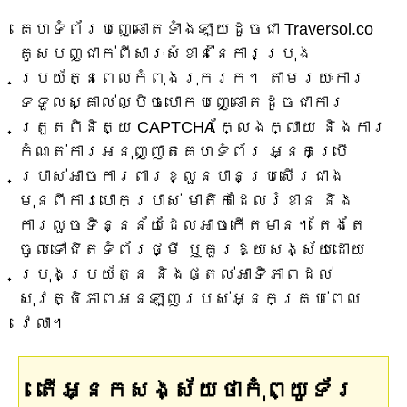
គេហទំព័របញ្ឆោតទាំងឡាយដូចជា Traversol.co
គូសបញ្ជាក់ពីសារៈសំខាន់នៃការប្រុង
ប្រយ័ត្នពេលកំពុងរុករក។ តាមរយៈការ
ទទួលស្គាល់ល្បិចបោកបញ្ឆោតដូចជាការ
ត្រួតពិនិត្យ CAPTCHA ក្លែងក្លាយ និងការ
កំណត់ការអនុញ្ញាតគេហទំព័រ អ្នកប្រើ
ប្រាស់អាចការពារខ្លួនបានប្រសើរជាង
មុនពីការបោកប្រាស់ មាតិកាដែលរំខាន និង
ការលួចទិន្នន័យដែលអាចកើតមាន។ តែងតែ
ចូលទៅជិតទំព័រថ្មី ឬគួរឱ្យសង្ស័យដោយ
ប្រុងប្រយ័ត្ន និងផ្តល់អាទិភាពដល់
សុវត្ថិភាពអនឡាញរបស់អ្នកគ្រប់ពេល
វេលា។
តើអ្នកសង្ស័យថាកុំព្យូទ័រ