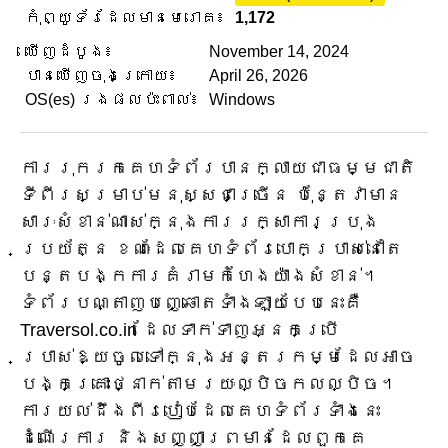
កុំព្យូទ័រដែលមានមេរោគ៖
1,172
ឃើញដំបូង៖
November 14, 2024
បានឃើញចុងក្រោយ៖
April 26, 2026
OS(es) រងផលប៉ះពាល់៖
Windows
ការរុករកគេហទំព័របានក្លាយជាធម្មជាតិ
ទីពីរសម្រាប់មនុស្សជាច្រើន ប៉ុន្តែវាមាន
សារៈសំខាន់ណាស់ក្នុងការរក្សាការប្រុង
ប្រយ័ត្ន ខណៈដែលគេហទំព័របោកប្រាស់នៅតែ
បន្តបង្កការគំរាមកំហែងយ៉ាងសំខាន់។
ទំព័របណ្តាញបញ្ឆោតទាំងឡាយបែបនេះគឺ
Traversol.co.in ដែលទាក់ទាញអ្នកប្រើ
ប្រាស់ឱ្យចូលទៅក្នុងអន្តរកម្មដែលអាច
បង្កគ្រោះថ្នាក់តាមរយៈល្បិចកលល្បិច។
ការយល់ដឹងពីរបៀបដែលគេហទំព័រទាំងនេះ
ដំណើរការ និងសញ្ញាព្រមានដែលពួកគេ