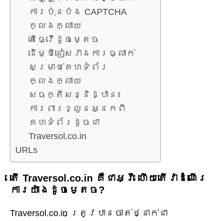
ការប៉ុនប៉ង CAPTCHA
ក្លែងក្លាយ
តើធ្វើដូចម្តេច
ដើម្បីជៀសវាងការធ្លាក់
សម្រាប់គេហទំព័រ
ក្លែងក្លាយ
សេចក្តីសន្និដ្ឋាន៖
ការពារខ្លួនអ្នកពី
គេហទំព័រដូចជា
Traversol.co.in
URLs
តើ Traversol.co.in គឺជាអ្វី ហើយតើវាដំណើរ
ការយ៉ាងដូចម្តេច?
Traversol.co.in ត្រូវ​បាន​ចាត់​ថ្នាក់​ជា​