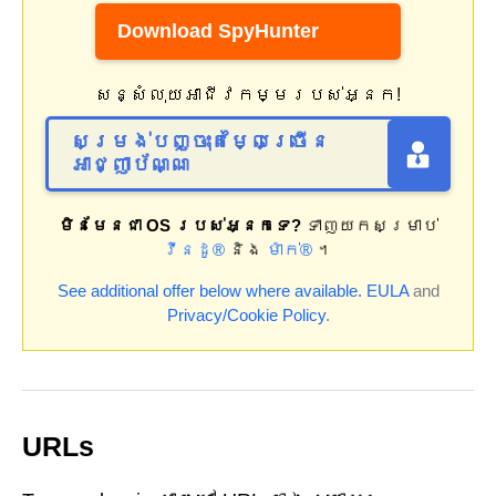
Download SpyHunter
សន្សំលុយអាជីវកម្មរបស់អ្នក!
សម្រង់បញ្ចុះតម្លៃច្រើន
អាជ្ញាប័ណ្ណ
មិនមែនជា OS របស់អ្នកទេ?
ទាញយកសម្រាប់
វីនដូ®
និង
ម៉ាក់®
។
See additional offer below where available.
EULA
and
Privacy/Cookie Policy
.
URLs