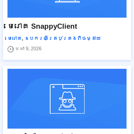
មេរោគ SnappyClient
មេរោគ
,
ឧបករណ៍គ្រប់គ្រងពីចម្ងាយ
មេសា 9, 2026