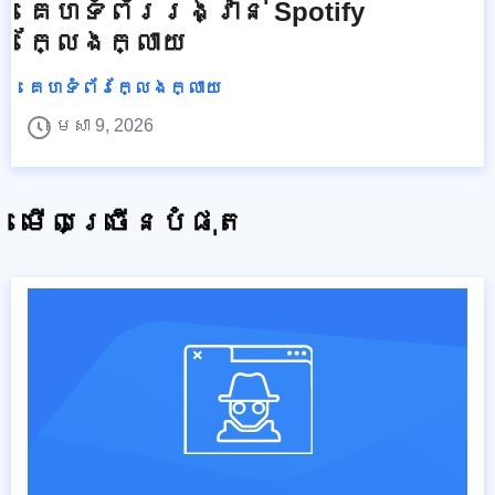
គេហទំព័ររង្វាន់ Spotify
ក្លែងក្លាយ
គេហទំព័រក្លែងក្លាយ
មេសា 9, 2026
មើលច្រើនបំផុត