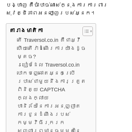
បង្ហាញ គឺចាំបាច់ណាស់ក្នុងការការពារ
សុវត្ថិភាពអនឡាញរបស់អ្នក។
តារាង​មាតិកា
តើ Traversol.co.in គឺជាអ្វី
ហើយតើវាដំណើរការយ៉ាងដូច
ម្តេច?
របៀបដែល Traversol.co.in
បោកបញ្ឆោតអ្នកប្រើ
ប្រាស់ជាមួយនឹងការត្រួត
ពិនិត្យ CAPTCHA
ក្លែងក្លាយ
ហានិភ័យនៃការអនុញ្ញាត
ការជូនដំណឹងរបស់
កម្មវិធីរុករក
សញ្ញាព្រមានធម្មតានៃ