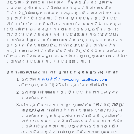
បញ្ចូលនៅទីនេះដោយឯកសារយោង; តម្លៃអាចប្រែប្រួលតាម
ប្រទេស ឬការផ្សព្វផ្សាយក្នុងមួយព័ត៌មានលម្អិត
ទំព័រទិញ) ដោយផ្តល់ថាអ្នកជាអ្នកប្រើប្រាស់ជាវជាបន្ត
បន្ទាប់ និងមិនមានការរំខាន។ សម្រាប់អ្នកប្រើប្រាស់
ជាវបង់ប្រាក់ ប្រសិនបើអ្នកលុបចោល អ្នកនឹងបន្តចូល
ប្រើផលិតផលរបស់អ្នករហូតដល់ចុងបញ្ចប់នៃរយៈពេល
ជាវបង់ប្រាក់របស់អ្នក។ ប្រសិនបើអ្នកចង់ទទួលបាន
ប្រាក់សងវិញសម្រាប់រយៈពេលជាវបច្ចុប្បន្នរបស់អ្នក
អ្នកត្រូវតែលុបចោល ហើយដាក់ពាក្យស្នើសុំប្រាក់សងវិញ
ក្នុងរយៈពេល 30 ថ្ងៃគិតចាប់ពីការទិញថ្មីបំផុតរបស់អ្នក
ហើយអ្នកនឹងឈប់ទទួលបានមុខងារពេញលេញភ្លាមៗ នៅពេលដែល
ប្រាក់សងរបស់អ្នកត្រូវបានដំណើរការ។
អ្នកអាចលុបចោលការជាវ ឬការសាកល្បងដូចខាងក្រោម៖
ចូលទៅកាន់
គេហទំព័រ www.enigmasoftware.com
ហើយចុចប៊ូតុង
"ចូល"
នៅជ្រុងខាងស្តាំខាងលើ។
ចូលដោយប្រើឈ្មោះអ្នកប្រើប្រាស់ និងពាក្យសម្ងាត់
របស់អ្នក។
នៅក្នុងម៉ឺនុយរុករក សូមចូលទៅកាន់
"ការបញ្ជាទិញ/
អាជ្ញាប័ណ្ណ"។
នៅជាប់នឹងការបញ្ជាទិញ/អាជ្ញាប័ណ្ណ
របស់អ្នក ប៊ូតុងមួយអាចរកបានដើម្បីលុបចោលការ
ជាវរបស់អ្នក ប្រសិនបើអាចអនុវត្តបាន។ ចំណាំ៖
ប្រសិនបើអ្នកមានការបញ្ជាទិញ/ផលិតផលច្រើន
អ្នកនឹងត្រូវលុបចោលពួកវាជាលក្ខណៈបុគ្គល។