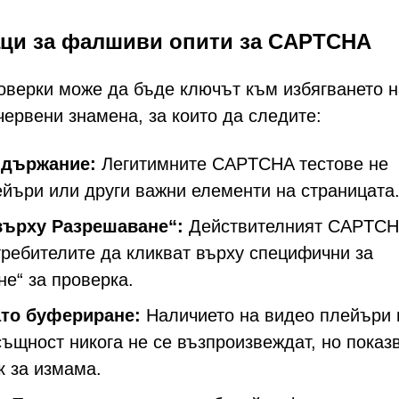
аци за фалшиви опити за CAPTCHA
верки може да бъде ключът към избягването н
 червени знамена, за които да следите:
ъдържание:
Легитимните CAPTCHA тестове не
ейъри или други важни елементи на страницата
върху Разрешаване“:
Действителният CAPTC
требителите да кликват върху специфични за
е“ за проверка.
то буфериране:
Наличието на видео плейъри 
ъщност никога не се възпроизвеждат, но показ
к за измама.