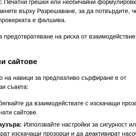
:
Печатни грешки или необичайни формулировк
акнете върху Разрешаване, за да потвърдите, ч
 проверката е фалшива.
за предотвратяване на риска от взаимодействие
ни сайтове
то на навици за предпазливо сърфиране е от
зи съвета:
ягвайте да взаимодействате с изскачащи проз
нати сайтове.
аузъра:
Използвайте настройки за сигурност и
ират изскачащи прозорци и да деактивират насо