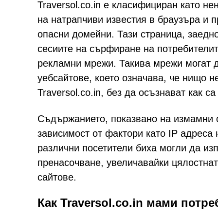
Traversol.co.in е класифициран като не
на натрапчиви известия в браузъра и 
опасни домейни. Тази страница, заедн
сесиите на сърфиране на потребителит
рекламни мрежи. Такива мрежи могат д
уебсайтове, което означава, че нищо 
Traversol.co.in, без да осъзнават как с
Съдържанието, показвано на измамни са
зависимост от фактори като IP адреса 
различни посетители биха могли да из
пренасочване, увеличавайки цялостнат
сайтове.
Как Traversol.co.in мами пот