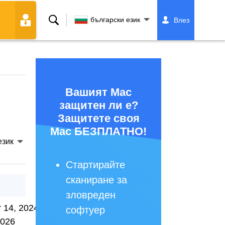
Търсене
български език
Влез
Вашият Mac
защитен ли е?
Защитете своя
Mac БЕЗПЛАТНО!
език
Стартирайте
сканиране за
зловреден
 14, 2024
софтуер
2026