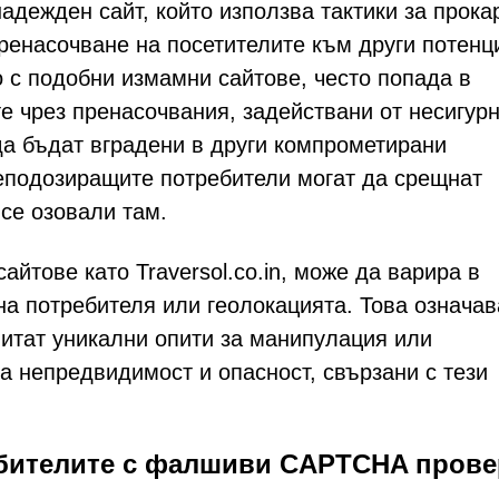
надежден сайт, който използва тактики за прок
пренасочване на посетителите към други потен
о с подобни измамни сайтове, често попада в
е чрез пренасочвания, задействани от несигур
а бъдат вградени в други компрометирани
неподозиращите потребители могат да срещнат
а се озовали там.
йтове като Traversol.co.in, може да варира в
на потребителя или геолокацията. Това означав
питат уникални опити за манипулация или
а непредвидимост и опасност, свързани с тези
ребителите с фалшиви CAPTCHA пров