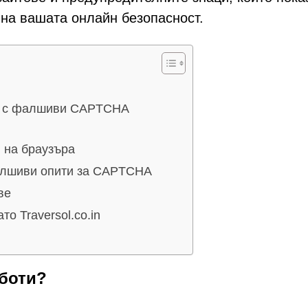
 на вашата онлайн безопасност.
ите с фалшиви CAPTCHA
 на браузъра
алшиви опити за CAPTCHA
ве
о Traversol.co.in
аботи?