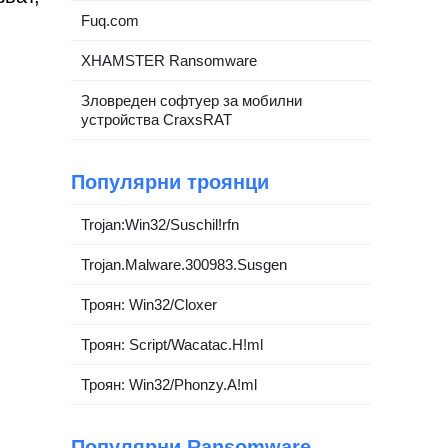
Fuq.com
XHAMSTER Ransomware
Зловреден софтуер за мобилни
устройства CraxsRAT
Популярни троянци
Trojan:Win32/Suschil!rfn
Trojan.Malware.300983.Susgen
Троян: Win32/Cloxer
Троян: Script/Wacatac.H!ml
Троян: Win32/Phonzy.A!ml
Популярни Ransomware