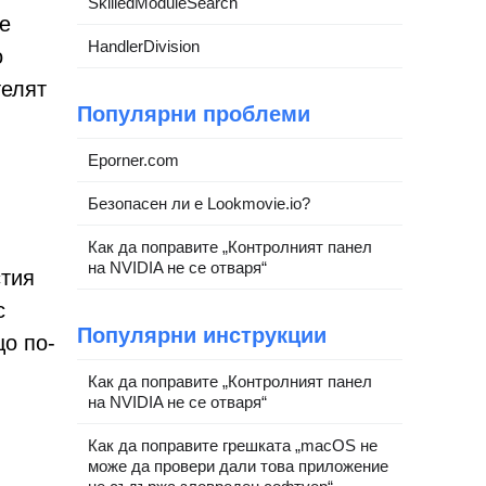
SkilledModuleSearch
 е
HandlerDivision
о
телят
Популярни проблеми
Eporner.com
Безопасен ли е Lookmovie.io?
Как да поправите „Контролният панел
на NVIDIA не се отваря“
стия
с
Популярни инструкции
о по-
Как да поправите „Контролният панел
на NVIDIA не се отваря“
Как да поправите грешката „macOS не
може да провери дали това приложение