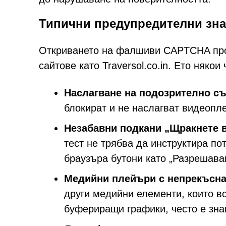
Типични предупредителни зн
Откриването на фалшиви CAPTCHA про
сайтове като Traversol.co.in. Ето някои
Наслагване на подозрително с
блокират и не наслагват видеопл
Незабавни подкани „Щракнете 
тест не трябва да инструктира по
браузъра бутони като „Разрешаван
Медийни плейъри с непрекъсна
други медийни елементи, които вс
буфериращи графики, често е зна