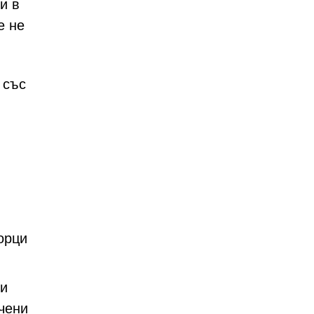
и в
е не
 със
орци
ли
чени