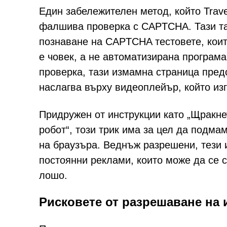
Един забележителен метод, който Traver
фалшива проверка с CAPTCHA. Тази та
познаване на CAPTCHA тестовете, коит
е човек, а не автоматизирана програм
проверка, тази измамна страница пред
наслагва върху видеоплейър, който из
Придружен от инструкции като „Щракнет
робот“, този трик има за цел да подма
на браузъра. Веднъж разрешени, тези 
постоянни реклами, които може да се 
лошо.
Рисковете от разрешаване на 