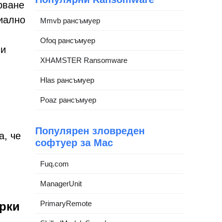
арване
циално
Mmvb рансъмуер
Ofoq рансъмуер
ни
XHAMSTER Ransomware
Hlas рансъмуер
Poaz рансъмуер
Популярен зловреден
а, че
софтуер за Mac
Fuq.com
ManagerUnit
PrimaryRemote
ерки