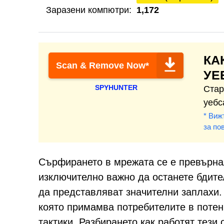
Заразени компютри:
1,172
КА
Scan & Remove Now*
УЕ
SPYHUNTER
Стар
уебс
* Виж
за по
Сърфирането в мрежата се е превърнал
изключително важно да останете бдите
да представляват значителни заплахи. 
която примамва потребителите в поте
тактики. Разбирането как работят тези 