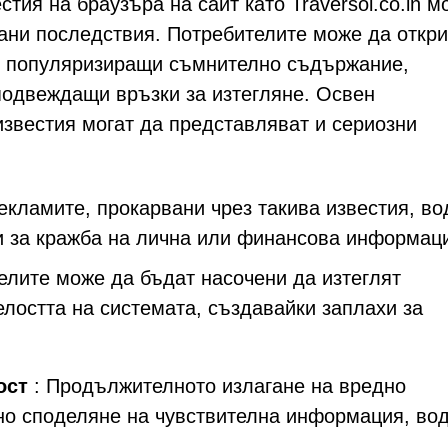
тия на браузъра на сайт като Traversol.co.in м
ани последствия. Потребителите може да откри
я, популяризиращи съмнително съдържание,
одвеждащи връзки за изтегляне. Освен
известия могат да представляват и сериозни
екламите, прокарвани чрез такива известия, во
и за кражба на лична или финансова информац
елите може да бъдат насочени да изтеглят
елостта на системата, създавайки заплахи за
ост
: Продължителното излагане на вредно
но споделяне на чувствителна информация, во