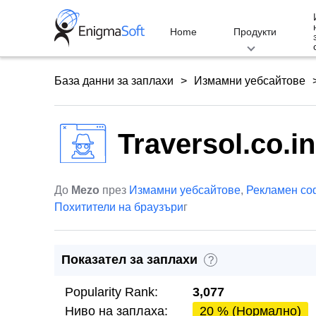
Skip
to
Home
Продукти
content
База данни за заплахи
Измамни уебсайтове
Traversol.co.in
До
Mezo
през
Измамни уебсайтове
,
Рекламен со
Похитители на браузъри
г
Показател за заплахи
?
Popularity Rank:
3,077
Ниво на заплаха:
20 % (Нормално)