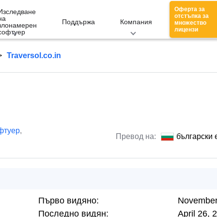
Оферта за
Изследване
отстъпка за
на
Поддържа
Компания
множество
злонамерен
лицензи
софтуер
Traversol.co.in
фтуер
,
Превод на:
български 
Първо видяно:
November
Последно видян:
April 26, 