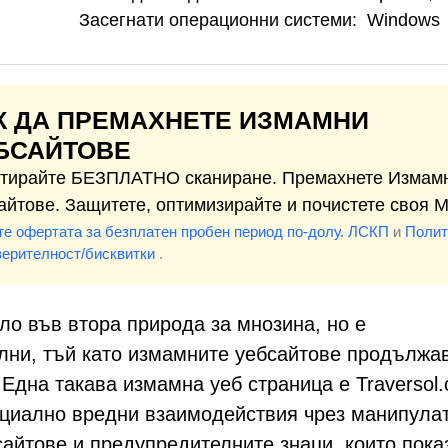
Засегнати операционни системи:
Windows
К ДА ПРЕМАХНЕТЕ ИЗМАМНИ
БСАЙТОВЕ
тирайте БЕЗПЛАТНО сканиране. Премахнете Измам
айтове. Защитете, оптимизирайте и почистете своя M
те офертата за безплатен пробен период по-долу.
ЛСКП
и
Полит
верителност/бисквитки
.
о във втора природа за мнозина, но е
лни, тъй като измамните уебсайтове продължа
Една такава измамна уеб страница е Traversol.c
нциално вредни взаимодействия чрез манипула
сайтове и предупредителните знаци, които пока