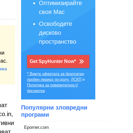
Оптимизирайте
своя Mac
Освободете
дисково
пространство
ни
ac.
Get SpyHunter Now*
ика
* Вижте офертата за безплатен
пробен период по-долу.
ЛСКП
и
Политика за поверителност/
бисквитки
.
ват
Популярни зловредни
o.in,
програми
тивни
Eporner.com
зват,