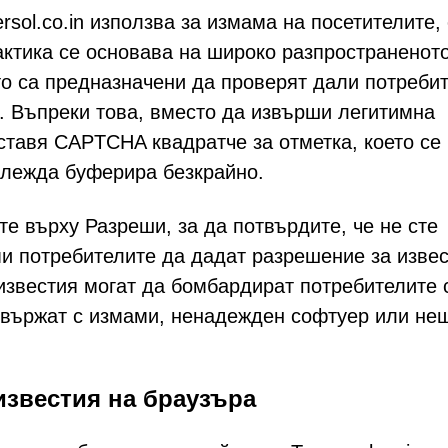
sol.co.in използва за измама на посетителите,
ктика се основава на широко разпространенот
о са предназначени да проверят дали потреби
а. Въпреки това, вместо да извърши легитимна
ставя CAPTCHA квадратче за отметка, което се
глежда буферира безкрайно.
е върху Разреши, за да потвърдите, че не сте
ми потребителите да дадат разрешение за изве
известия могат да бомбардират потребителите 
свържат с измами, ненадежден софтуер или нещ
известия на браузъра