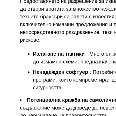
Предоставянето на разрешение за извес
да отвори вратата за множество нежел
техните браузъри са залети с извести
включително измамни предложения и п
непосредственото раздразнение, тези 
рискове:
Излагане на тактики
: Много от р
до измамни схеми, предназначен
Ненадежден софтуер
: Потребит
програми, които компрометират ц
сигурността.
Потенциална кражба на самоличн
съдържание може да доведе до невол
до нарушаване на поверителността.