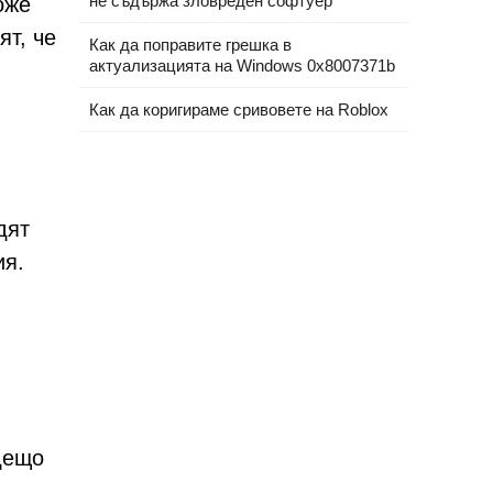
не съдържа зловреден софтуер“
оже
ят, че
Как да поправите грешка в
актуализацията на Windows 0x8007371b
Как да коригираме сривовете на Roblox
дят
ия.
дещо