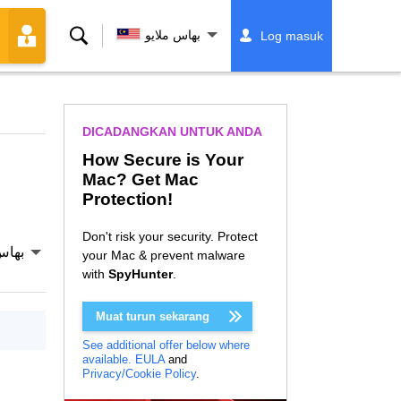
Cari
بهاس ملايو
Log masuk
DICADANGKAN UNTUK ANDA
How Secure is Your
Mac? Get Mac
Protection!
Don't risk your security. Protect
بهاس
your Mac & prevent malware
with
SpyHunter
.
Muat turun sekarang
See additional offer below where
available.
EULA
and
Privacy/Cookie Policy
.