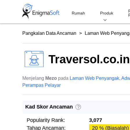
Skip
to
Rumah
Produk
content
Pangkalan Data Ancaman
Laman Web Penyang
Traversol.co.in
Menjelang
Mezo
pada
Laman Web Penyangak
,
Adw
Perampas Pelayar
Kad Skor Ancaman
?
Popularity Rank:
3,077
Tahap Ancaman:
20 % (Biasalah)