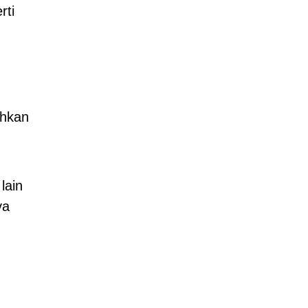
rti
ahkan
lain
ya