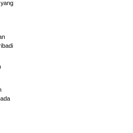
 yang
an
ibadi
n
h
pada