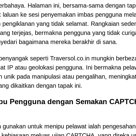
 berbahaya. Halaman ini, bersama-sama dengan ta
 laluan ke sesi penyemakan imbas pengguna mela
n pengiklanan yang tidak selamat. Rangkaian sede
ang terjejas, bermakna pengguna yang tidak curig
yedari bagaimana mereka berakhir di sana.
enyangak seperti Traversol.co.in mungkin berbez
at IP atau geolokasi pengguna. Ini bermakna pela
 unik pada manipulasi atau pengalihan, meningka
ng dikaitkan dengan tapak ini.
nipu Pengguna dengan Semakan CAPT
in gunakan untuk menipu pelawat ialah pengesahan
 kebiasaan meluas ujian CAPTCHA, yang direka u