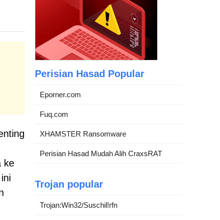
Perisian Hasad Popular
Eporner.com
Fuq.com
enting
XHAMSTER Ransomware
Perisian Hasad Mudah Alih CraxsRAT
a ke
ini
Trojan popular
n
Trojan:Win32/Suschil!rfn