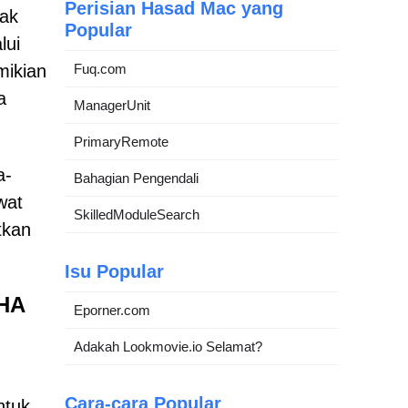
Perisian Hasad Mac yang
pak
Popular
lui
mikian
Fuq.com
a
ManagerUnit
PrimaryRemote
a-
Bahagian Pengendali
wat
SkilledModuleSearch
tkan
Isu Popular
CHA
Eporner.com
Adakah Lookmovie.io Selamat?
Cara-cara Popular
ntuk