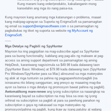
Kung marami kang order/produkto, kakailanganin mong
kanselahin ang mga ito nang paisa-isa.
Kung mayroon kang anumang mga katanungan o problema, maaari
kang makipag-ugnayan sa Suporta ng EnigmaSoft sa pamamagitan
ng email sa
support@enigmasoftware.com
o sa pamamagitan ng
pagbubukas ng tiket ng suporta sa website
ng MyAccount ng
EnigmaSoft
.
------
Mga Detalye ng Pagbili ng SpyHunter
Mayroon ka ring pagpipilian na mag-subscribe agad sa SpyHunter
para sa buong functionality, kabilang ang pag-alis ng malware at pag-
access sa aming support department sa pamamagitan ng aming
HelpDesk, karaniwang nagsisimula sa
$49.98
kada dalawang taon
(SpyHunter Basic Windows) at
$79.98
kada dalawang taon (SpyHunter
Pro Windows/SpyHunter para sa Mac) alinsunod sa mga materyales
ng alok at mga tuntunin sa pahina ng pagpaparehistro/pagbili (na
isinasama rito bilang sanggunian; ang presyo ay maaaring mag-iba
ayon sa bansa o mga detalye ng promosyon bawat pahina ng pagbili).
Awtomatikong mare-renew
ang iyong subscription sa naaangkop na
karaniwang bayad sa subscription na may bisa sa oras ng iyong
orihinal na subscription sa pagbili at para sa parehong panahon ng
subscription o gaya ng nakasaad sa mga materyales ng
promosyon/pahina ng pagbili, kung ikaw ay isang patuloy at walang