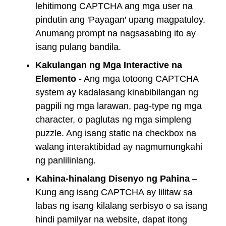
lehitimong CAPTCHA ang mga user na
pindutin ang 'Payagan' upang magpatuloy.
Anumang prompt na nagsasabing ito ay
isang pulang bandila.
Kakulangan ng Mga Interactive na
Elemento
- Ang mga totoong CAPTCHA
system ay kadalasang kinabibilangan ng
pagpili ng mga larawan, pag-type ng mga
character, o paglutas ng mga simpleng
puzzle. Ang isang static na checkbox na
walang interaktibidad ay nagmumungkahi
ng panlilinlang.
Kahina-hinalang Disenyo ng Pahina
–
Kung ang isang CAPTCHA ay lilitaw sa
labas ng isang kilalang serbisyo o sa isang
hindi pamilyar na website, dapat itong