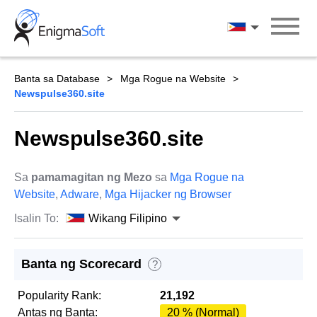
Skip
to
Wikang Filipin
content
Banta sa Database
Mga Rogue na Website
Newspulse360.site
Newspulse360.site
Sa
pamamagitan ng Mezo
sa
Mga Rogue na
Website
,
Adware
,
Mga Hijacker ng Browser
Isalin To:
Wikang Filipino
Banta ng Scorecard
?
Popularity Rank:
21,192
Antas ng Banta:
20 % (Normal)