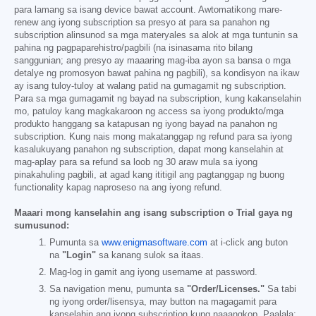
para lamang sa isang device bawat account. Awtomatikong mare-
renew ang iyong subscription sa presyo at para sa panahon ng
subscription alinsunod sa mga materyales sa alok at mga tuntunin sa
pahina ng pagpaparehistro/pagbili (na isinasama rito bilang
sanggunian; ang presyo ay maaaring mag-iba ayon sa bansa o mga
detalye ng promosyon bawat pahina ng pagbili), sa kondisyon na ikaw
ay isang tuloy-tuloy at walang patid na gumagamit ng subscription.
Para sa mga gumagamit ng bayad na subscription, kung kakanselahin
mo, patuloy kang magkakaroon ng access sa iyong produkto/mga
produkto hanggang sa katapusan ng iyong bayad na panahon ng
subscription. Kung nais mong makatanggap ng refund para sa iyong
kasalukuyang panahon ng subscription, dapat mong kanselahin at
mag-aplay para sa refund sa loob ng 30 araw mula sa iyong
pinakahuling pagbili, at agad kang ititigil ang pagtanggap ng buong
functionality kapag naproseso na ang iyong refund.
Maaari mong kanselahin ang isang subscription o Trial gaya ng
sumusunod:
Pumunta sa
www.enigmasoftware.com
at i-click ang buton
na
"Login"
sa kanang sulok sa itaas.
Mag-log in gamit ang iyong username at password.
Sa navigation menu, pumunta sa
"Order/Licenses."
Sa tabi
ng iyong order/lisensya, may button na magagamit para
kanselahin ang iyong subscription kung naaangkop. Paalala: