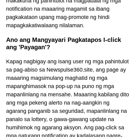
makakuha ng pahintulot na magpadala ng mga
notification na maaaring magamit sa ibang
pagkakataon upang mag-promote ng hindi
mapagkakatiwalaang nilalaman.
Ano ang Mangyayari Pagkatapos I-click
ang 'Payagan'?
Kapag nagbigay ang isang user ng mga pahintulot
sa pag-abiso sa Newspulse360.site, ang page ay
maaaring magsimulang maghatid ng mga
mapanghimasok na pop-up na puno ng mga
mapanlinlang na mensahe. Maaaring kabilang dito
ang mga pekeng alerto na nag-aangkin ng
agarang panganib sa seguridad, mapanlinlang na
panalo sa lottery, o gawa-gawang update na
humihimok ng agarang aksyon. Ang pag-click sa
mga naturang notification ay kadalasang nagre-