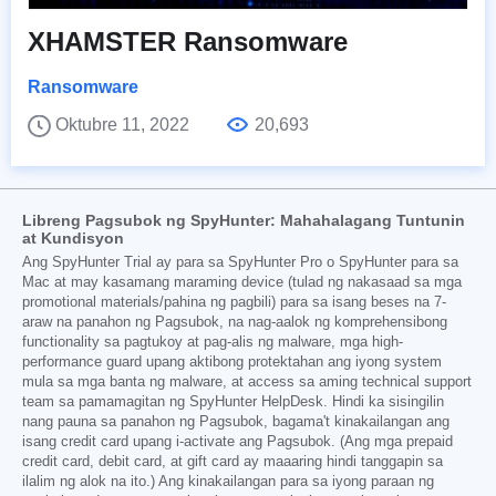
XHAMSTER Ransomware
Ransomware
Oktubre 11, 2022
20,693
Libreng Pagsubok ng SpyHunter: Mahahalagang Tuntunin
at Kundisyon
Ang SpyHunter Trial ay para sa SpyHunter Pro o SpyHunter para sa
Mac at may kasamang maraming device (tulad ng nakasaad sa mga
promotional materials/pahina ng pagbili) para sa isang beses na 7-
araw na panahon ng Pagsubok, na nag-aalok ng komprehensibong
functionality sa pagtukoy at pag-alis ng malware, mga high-
performance guard upang aktibong protektahan ang iyong system
mula sa mga banta ng malware, at access sa aming technical support
team sa pamamagitan ng SpyHunter HelpDesk. Hindi ka sisingilin
nang pauna sa panahon ng Pagsubok, bagama't kinakailangan ang
isang credit card upang i-activate ang Pagsubok. (Ang mga prepaid
credit card, debit card, at gift card ay maaaring hindi tanggapin sa
ilalim ng alok na ito.) Ang kinakailangan para sa iyong paraan ng