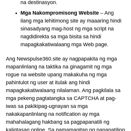
na destinasyon.
Mga Nakompromisong Website
– Ang
ilang mga lehitimong site ay maaaring hindi
sinasadyang mag-host ng mga script na
nagdidirekta sa mga bisita sa hindi
mapagkakatiwalaang mga Web page.
Ang Newspulse360.site ay nagpapakita ng mga
mapanlinlang na taktika na ginagamit ng mga
rogue na website upang makakuha ng mga
pahintulot ng user at itulak ang hindi
mapagkakatiwalaang nilalaman. Ang pagkilala sa
mga pekeng pagtatangka sa CAPTCHA at pag-
iwas sa pakikipag-ugnayan sa mga
nakakapanlinlang na notification ay mga
mahahalagang hakbang sa pagpapanatili ng
kaligtasan online. Sa pamamagitan ng pananatiling