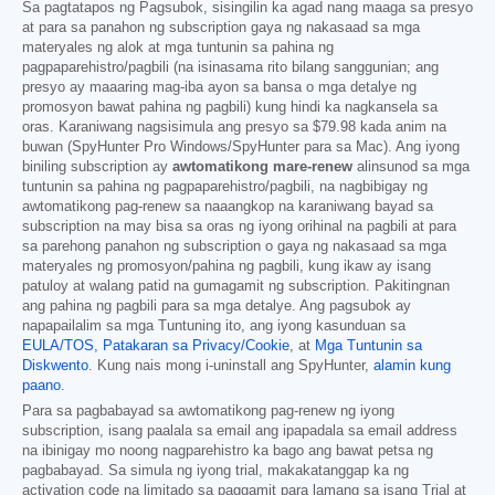
Sa pagtatapos ng Pagsubok, sisingilin ka agad nang maaga sa presyo
at para sa panahon ng subscription gaya ng nakasaad sa mga
materyales ng alok at mga tuntunin sa pahina ng
pagpaparehistro/pagbili (na isinasama rito bilang sanggunian; ang
presyo ay maaaring mag-iba ayon sa bansa o mga detalye ng
promosyon bawat pahina ng pagbili) kung hindi ka nagkansela sa
oras. Karaniwang nagsisimula ang presyo sa
$79.98
kada anim na
buwan (SpyHunter Pro Windows/SpyHunter para sa Mac). Ang iyong
biniling subscription ay
awtomatikong mare-renew
alinsunod sa mga
tuntunin sa pahina ng pagpaparehistro/pagbili, na nagbibigay ng
awtomatikong pag-renew sa naaangkop na karaniwang bayad sa
subscription na may bisa sa oras ng iyong orihinal na pagbili at para
sa parehong panahon ng subscription o gaya ng nakasaad sa mga
materyales ng promosyon/pahina ng pagbili, kung ikaw ay isang
patuloy at walang patid na gumagamit ng subscription. Pakitingnan
ang pahina ng pagbili para sa mga detalye. Ang pagsubok ay
napapailalim sa mga Tuntuning ito, ang iyong kasunduan sa
EULA/TOS
,
Patakaran sa Privacy/Cookie
, at
Mga Tuntunin sa
Diskwento
. Kung nais mong i-uninstall ang SpyHunter,
alamin kung
paano
.
Para sa pagbabayad sa awtomatikong pag-renew ng iyong
subscription, isang paalala sa email ang ipapadala sa email address
na ibinigay mo noong nagparehistro ka bago ang bawat petsa ng
pagbabayad. Sa simula ng iyong trial, makakatanggap ka ng
activation code na limitado sa paggamit para lamang sa isang Trial at