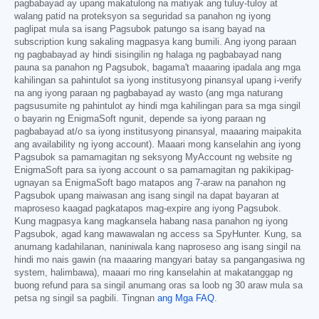
pagbabayad ay upang makatulong na matiyak ang tuluy-tuloy at
walang patid na proteksyon sa seguridad sa panahon ng iyong
paglipat mula sa isang Pagsubok patungo sa isang bayad na
subscription kung sakaling magpasya kang bumili. Ang iyong paraan
ng pagbabayad ay hindi sisingilin ng halaga ng pagbabayad nang
pauna sa panahon ng Pagsubok, bagama't maaaring ipadala ang mga
kahilingan sa pahintulot sa iyong institusyong pinansyal upang i-verify
na ang iyong paraan ng pagbabayad ay wasto (ang mga naturang
pagsusumite ng pahintulot ay hindi mga kahilingan para sa mga singil
o bayarin ng EnigmaSoft ngunit, depende sa iyong paraan ng
pagbabayad at/o sa iyong institusyong pinansyal, maaaring maipakita
ang availability ng iyong account). Maaari mong kanselahin ang iyong
Pagsubok sa pamamagitan ng seksyong MyAccount ng website ng
EnigmaSoft para sa iyong account o sa pamamagitan ng pakikipag-
ugnayan sa EnigmaSoft bago matapos ang 7-araw na panahon ng
Pagsubok upang maiwasan ang isang singil na dapat bayaran at
maproseso kaagad pagkatapos mag-expire ang iyong Pagsubok.
Kung magpasya kang magkansela habang nasa panahon ng iyong
Pagsubok, agad kang mawawalan ng access sa SpyHunter. Kung, sa
anumang kadahilanan, naniniwala kang naproseso ang isang singil na
hindi mo nais gawin (na maaaring mangyari batay sa pangangasiwa ng
system, halimbawa), maaari mo ring kanselahin at makatanggap ng
buong refund para sa singil anumang oras sa loob ng 30 araw mula sa
petsa ng singil sa pagbili. Tingnan
ang Mga FAQ
.