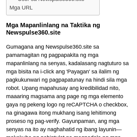
Mga URL
Mga Mapanlinlang na Taktika ng
Newspulse360.site
Gumagana ang Newspulse360.site sa
pamamagitan ng pagpapakita ng mga
mapanlinlang na senyas, kadalasang nagtuturo sa
mga bisita na i-click ang 'Payagan' sa ilalim ng
pagkukunwari ng pagpapatunay na hindi sila mga
robot. Upang mapahusay ang kredibilidad nito,
maaaring magsama ang page ng mga elemento
gaya ng pekeng logo ng reCAPTCHA o checkbox,
na ginagawa itong mukhang isang lehitimong
proseso ng pag-verify. Gayunpaman, ang mga
senyas na ito ay naghahatid ng ibang layunin—