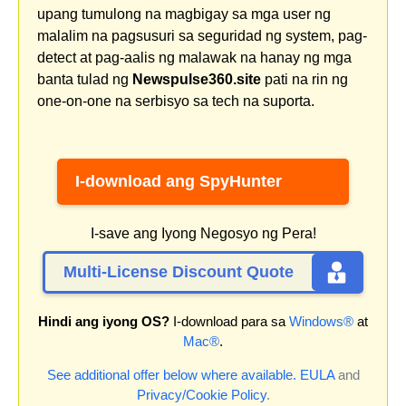
upang tumulong na magbigay sa mga user ng
malalim na pagsusuri sa seguridad ng system, pag-
detect at pag-aalis ng malawak na hanay ng mga
banta tulad ng
Newspulse360.site
pati na rin ng
one-on-one na serbisyo sa tech na suporta.
I-download ang SpyHunter
I-save ang Iyong Negosyo ng Pera!
Multi-License Discount Quote
Hindi ang iyong OS?
I-download para sa
Windows®
at
Mac®
.
See additional offer below where available.
EULA
and
Privacy/Cookie Policy
.