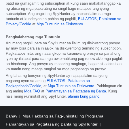
patid na gumagamit ng subscription at kung saan makakatanggap ka
ng abiso ng mga paparating na singil bago matapos ang iyong
subscription. Ang pagbili ng SpyHunter ay napapailalim sa mga
tuntunin at kundisyon sa pahina ng pagbili,
EULA/TOS
,
Patakaran sa
Privacy/Cookie
at
Mga Tuntunin sa Diskwento
.
------
Pangkalahatang mga Tuntunin
Anumang pagbili para sa SpyHunter sa ilalim ng diskwentong presyo
ay may bisa para sa iniaalok na diskwentong termino ng subscription.
Pagkatapos nito, ang naaangkop na karaniwang presyo sa panahong
iyon ay ilalapat para sa mga awtomatikong pag-renew at/o mga pagbili
sa hinaharap. Ang presyo ay maaaring magbago, bagama't aabisuhan
ka namin nang maaga tungkol sa mga pagbabago sa presyo.
Ang lahat ng bersyon ng SpyHunter ay napapailalim sa iyong
pagsang-ayon sa aming
EULA/TOS
,
Patakaran sa
Pagkapribado/Cookie
, at
Mga Tuntunin sa Diskwento
. Pakitingnan din
ang aming
Mga FAQ
at
Pamantayan sa Pagtatasa ng Banta
. Kung
nais mong i-uninstall ang SpyHunter,
alamin kung paano
.
Bahay
Mga Hakbang sa Pag-uninstall ng Programa
Pamantayan sa Pagtatasa ng Banta ng SpyHunter