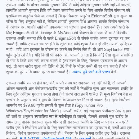
ट्रायल अवधि के दौरान आपके भुगतान विधि से कोई अग्रिम भुगतान राशि नहीं ली जाएगी,
हालांकि आपकी भुगतान विधि की वैधता सत्यापित करने के लिए आपके वित्तीय संस्थान को
प्राधिकरण अनुरोध भेजे जा सकते हैं (ये प्राधिकरण अनुरोध EnigmaSoft द्वारा शुल्क या
फीस के लिए अनुरोध नहीं हैं, लेकिन आपकी भुगतान विधि और/या आपके वित्तीय संस्थान
के आधार पर, आपके खाते की उपलब्धता पर प्रभाव डाल सकते हैं)। आप अपने खाते के
लिए EnigmaSoft की वेबसाइट के MyAccount सेक्शन के माध्यम से या 7-दिवसीय
ट्रायल अवधि समाप्त होने से पहले EnigmaSoft से संपर्क करके अपना ट्रायल रद्द कर
सकते हैं, ताकि ट्रायल समाप्त होने के तुरंत बाद कोई शुल्क देय न हो और उसकी प्रक्रिया
न हो। यदि आप ट्रायल के दौरान रद्द करने का निर्णय लेते हैं, तो आप SpyHunter तक
पहुंच तुरंत खो देंगे। यदि किसी भी कारण से, आपको लगता है कि कोई ऐसा शुल्क संसाधित
हो गया है जिसे आप नहीं करना चाहते थे (उदाहरण के लिए, सिस्टम प्रशासन के आधार
पर), तो आप खरीद शुल्क की तिथि से 30 दिनों के भीतर कभी भी रद्द कर सकते हैं और
शुल्क की पूरी राशि वापस प्राप्त कर सकते हैं।
अक्सर पूछे जाने वाले प्रश्न
देखें।
ट्रायल अवधि समाप्त होने पर, यदि आपने समय पर सदस्यता रद्द नहीं की है, तो आपको
ऑफ़र सामग्री और पंजीकरण/खरीद पृष्ठ की शर्तों में निर्धारित मूल्य और सदस्यता अवधि के
लिए तुरंत अग्रिम भुगतान करना होगा (जो संदर्भ द्वारा इसमें शामिल हैं; मूल्य निर्धारण देश या
प्रचार के अनुसार खरीद पृष्ठ के विवरण के आधार पर भिन्न हो सकता है)। मूल्य निर्धारण
आमतौर पर
$79.98
प्रति छमाही से शुरू होता है (SpyHunter Pro
Windows/SpyHunter for Mac)। आपकी खरीदी गई सदस्यता पंजीकरण/खरीद पृष्ठ
की शर्तों के अनुसार
स्वचालित रूप से नवीनीकृत
हो जाएगी, जिसमें आपकी मूल खरीद के
समय लागू मानक सदस्यता शुल्क और उसी सदस्यता अवधि के लिए या प्रचार सामग्री/
खरीद पृष्ठ में निर्धारित अवधि के लिए स्वचालित नवीनीकरण का प्रावधान है, बशर्ते आप एक
निरंतर, निर्बाध सदस्यता उपयोगकर्ता हों। विवरण के लिए कृपया खरीद पृष्ठ देखें। ट्रायल
इन शर्तों,
EULA/TOS
,
गोपनीयता/कुकी नीति
और
छूट शर्तों
के प्रति आपकी सहमति के