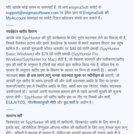
यदि आपके कोई प्रश्न या समस्याएँ हैं, तो आप enigmaSoft सपोर्ट से
support@enigmasoftware.com
पर ईमेल द्वारा या
EnigmaSoft की
MyAccount
वेबसाइट पर सपोर्ट टिकट खोलकर संपर्क कर सकते हैं।
------
स्पाईहंटर खरीद विवरण
आपके पास SpyHunter की पूरी कार्यक्षमता के लिए तुरंत सदस्यता लेने का विकल्प भी है,
जिसमें मैलवेयर हटाना और हमारे हेल्पडेस्क के माध्यम से हमारे सहायता विभाग तक पहुंच
शामिल है। इसकी शुरुआती कीमत आमतौर पर
$49.98
प्रति छमाही (SpyHunter
Basic Windows) और
$79.98
प्रति छमाही (SpyHunter Pro
Windows/SpyHunter for Mac) होती है, जो पेशकश सामग्री और पंजीकरण/खरीद
पृष्ठ की शर्तों के अनुसार है (जिन्हें यहां संदर्भ द्वारा शामिल किया गया है; कीमत देश या
प्रचार के अनुसार खरीद पृष्ठ के विवरण के आधार पर भिन्न हो सकती है)। आपकी
सदस्यता
स्वतः ही उस समय लागू मानक सदस्यता शुल्क पर नवीनीकृत हो
जाएगी, जो
आपकी मूल खरीद के समय प्रभावी थी और उसी सदस्यता अवधि के लिए या प्रचार
सामग्री/खरीद पृष्ठ में निर्धारित अवधि के लिए, बशर्ते आप एक निरंतर, निर्बाध सदस्यता
उपयोगकर्ता हों। आपको अपनी सदस्यता समाप्त होने से पहले आगामी शुल्कों की सूचना
प्राप्त होगी। SpyHunter की खरीद खरीद पृष्ठ पर दिए गए नियमों और शर्तों,
EULA/TOS
,
गोपनीयता/कुकी नीति
और
छूट शर्तों
के अधीन है।
------
सामान्य शर्तें
डिस्काउंट पर SpyHunter की कोई भी खरीदारी, डिस्काउंट अवधि के लिए मान्य है।
इसके बाद, ऑटोमैटिक रिन्यूअल और/या भविष्य की खरीदारी के लिए लागू मानक मूल्य लागू
होंगे। कीमतों में बदलाव हो सकता है, लेकिन हम आपको बदलाव की सूचना पहले ही दे