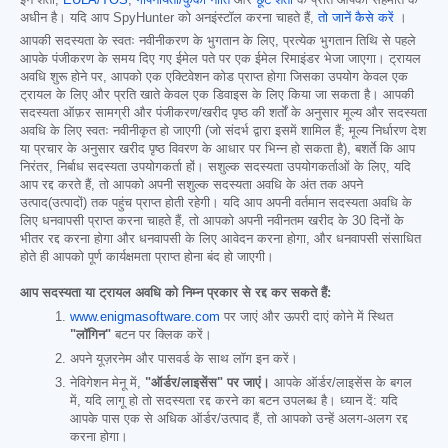
अधीन है। यदि आप SpyHunter को अनइंस्टॉल करना चाहते हैं,
तो जानें कैसे करें
।
आपकी सदस्यता के स्वतः नवीनीकरण के भुगतान के लिए, प्रत्येक भुगतान तिथि से पहले
आपके पंजीकरण के समय दिए गए ईमेल पते पर एक ईमेल रिमाइंडर भेजा जाएगा। ट्रायल
अवधि शुरू होने पर, आपको एक एक्टिवेशन कोड प्राप्त होगा जिसका उपयोग केवल एक
ट्रायल के लिए और प्रति खाते केवल एक डिवाइस के लिए किया जा सकता है। आपकी
सदस्यता ऑफ़र सामग्री और पंजीकरण/खरीद पृष्ठ की शर्तों के अनुसार मूल्य और सदस्यता
अवधि के लिए स्वतः नवीनीकृत हो जाएगी (जो संदर्भ द्वारा इसमें शामिल हैं; मूल्य निर्धारण देश
या प्रचार के अनुसार खरीद पृष्ठ विवरण के आधार पर भिन्न हो सकता है), बशर्ते कि आप
निरंतर, निर्बाध सदस्यता उपयोगकर्ता हों। सशुल्क सदस्यता उपयोगकर्ताओं के लिए, यदि
आप रद्द करते हैं, तो आपको अपनी सशुल्क सदस्यता अवधि के अंत तक अपने
उत्पाद(उत्पादों) तक पहुंच प्राप्त होती रहेगी। यदि आप अपनी वर्तमान सदस्यता अवधि के
लिए धनवापसी प्राप्त करना चाहते हैं, तो आपको अपनी नवीनतम खरीद के 30 दिनों के
भीतर रद्द करना होगा और धनवापसी के लिए आवेदन करना होगा, और धनवापसी संसाधित
होते ही आपको पूर्ण कार्यक्षमता प्राप्त होना बंद हो जाएगी।
आप सदस्यता या ट्रायल अवधि को निम्न प्रकार से रद्द कर सकते हैं:
www.enigmasoftware.com
पर जाएं और ऊपरी दाएं कोने में स्थित
"लॉगिन"
बटन पर क्लिक करें।
अपने यूज़रनेम और पासवर्ड के साथ लॉग इन करें।
नेविगेशन मेनू में,
"ऑर्डर/लाइसेंस" पर जाएं।
आपके ऑर्डर/लाइसेंस के बगल
में, यदि लागू हो तो सदस्यता रद्द करने का बटन उपलब्ध है। ध्यान दें: यदि
आपके पास एक से अधिक ऑर्डर/उत्पाद हैं, तो आपको उन्हें अलग-अलग रद्द
करना होगा।