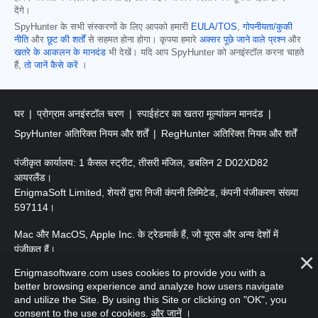
देंगे।
SpyHunter के सभी संस्करणों के लिए आपको हमारी
EULA/TOS
,
गोपनीयता/कुकी
नीति
और
छूट की शर्तों
से सहमत होना होगा। कृपया हमारे
अक्सर पूछे जाने वाले प्रश्न
और
खतरे के आकलन के मानदंड
भी देखें। यदि आप SpyHunter को अनइंस्टॉल करना चाहते
हैं,
तो जानें कैसे करें
।
घर
प्रोग्राम अनइंस्टॉल चरण
स्पाईहंटर का खतरा मूल्यांकन मानदंड
SpyHunter अतिरिक्त नियम और शर्तें
RegHunter अतिरिक्त नियम और शर्तें
पंजीकृत कार्यालय: 1 कैसल स्ट्रीट, तीसरी मंजिल, डबलिन 2 D02XD82
आयरलैंड।
EnigmaSoft Limited, शेयरों द्वारा निजी कंपनी लिमिटेड, कंपनी पंजीकरण संख्या
597114।
Mac और MacOS, Apple Inc. के ट्रेडमार्क हैं, जो यूएस और अन्य देशों में
पंजीकृत हैं।
Enigmasoftware.com uses cookies to provide you with a
कॉपीराइट 2016-
2026
। EnigmaSoft Ltd. सर्वाधिकार सुरक्षित।
better browsing experience and analyze how users navigate
and utilize the Site. By using this Site or clicking on "OK", you
consent to the use of cookies.
और जानें
।