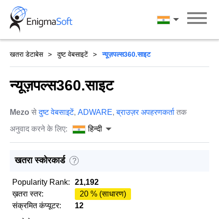
Skip
to
हिन्दी
content
खतरा डेटाबेस
दुष्ट वेबसाइटें
न्यूज़पल्स360.साइट
न्यूज़पल्स360.साइट
Mezo
से
दुष्ट वेबसाइटें
,
ADWARE
,
ब्राउज़र अपहरणकर्ता
तक
अनुवाद करने के लिए:
हिन्दी
खतरा स्कोरकार्ड
?
Popularity Rank:
21,192
ख़तरा स्तर:
20 % (साधारण)
संक्रमित कंप्यूटर:
12