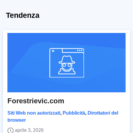
Tendenza
Forestrievic.com
Siti Web non autorizzati
,
Pubblicità
,
Dirottatori del
browser
aprile 3, 2026