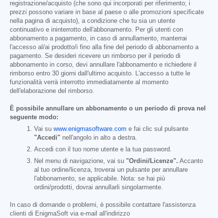
registrazione/acquisto (che sono qui incorporati per riferimento; i
prezzi possono variare in base al paese o alle promozioni specificate
nella pagina di acquisto), a condizione che tu sia un utente
continuativo e ininterrotto dell'abbonamento. Per gli utenti con
abbonamento a pagamento, in caso di annullamento, manterrai
l'accesso al/ai prodotto/i fino alla fine del periodo di abbonamento a
pagamento. Se desideri ricevere un rimborso per il periodo di
abbonamento in corso, devi annullare l'abbonamento e richiedere il
rimborso entro 30 giorni dall'ultimo acquisto. L'accesso a tutte le
funzionalità verrà interrotto immediatamente al momento
dell'elaborazione del rimborso.
È possibile annullare un abbonamento o un periodo di prova nel
seguente modo:
Vai su
www.enigmasoftware.com
e fai clic sul pulsante
"Accedi"
nell'angolo in alto a destra.
Accedi con il tuo nome utente e la tua password.
Nel menu di navigazione, vai su
"Ordini/Licenze".
Accanto
al tuo ordine/licenza, troverai un pulsante per annullare
l'abbonamento, se applicabile. Nota: se hai più
ordini/prodotti, dovrai annullarli singolarmente.
In caso di domande o problemi, è possibile contattare l'assistenza
clienti di EnigmaSoft via e-mail all'indirizzo