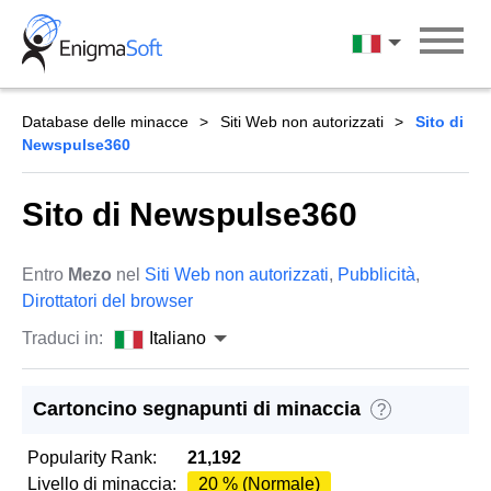
Skip
to
Italiano
content
Database delle minacce
Siti Web non autorizzati
Sito di
Newspulse360
Sito di Newspulse360
Entro
Mezo
nel
Siti Web non autorizzati
,
Pubblicità
,
Dirottatori del browser
Traduci in:
Italiano
Cartoncino segnapunti di minaccia
?
Popularity Rank:
21,192
Livello di minaccia:
20 % (Normale)