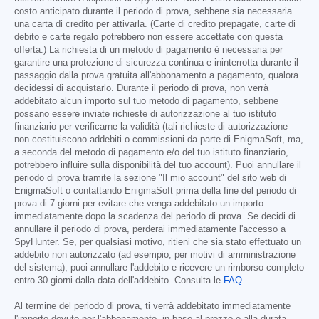
costo anticipato durante il periodo di prova, sebbene sia necessaria
una carta di credito per attivarla. (Carte di credito prepagate, carte di
debito e carte regalo potrebbero non essere accettate con questa
offerta.) La richiesta di un metodo di pagamento è necessaria per
garantire una protezione di sicurezza continua e ininterrotta durante il
passaggio dalla prova gratuita all'abbonamento a pagamento, qualora
decidessi di acquistarlo. Durante il periodo di prova, non verrà
addebitato alcun importo sul tuo metodo di pagamento, sebbene
possano essere inviate richieste di autorizzazione al tuo istituto
finanziario per verificarne la validità (tali richieste di autorizzazione
non costituiscono addebiti o commissioni da parte di EnigmaSoft, ma,
a seconda del metodo di pagamento e/o del tuo istituto finanziario,
potrebbero influire sulla disponibilità del tuo account). Puoi annullare il
periodo di prova tramite la sezione "Il mio account" del sito web di
EnigmaSoft o contattando EnigmaSoft prima della fine del periodo di
prova di 7 giorni per evitare che venga addebitato un importo
immediatamente dopo la scadenza del periodo di prova. Se decidi di
annullare il periodo di prova, perderai immediatamente l'accesso a
SpyHunter. Se, per qualsiasi motivo, ritieni che sia stato effettuato un
addebito non autorizzato (ad esempio, per motivi di amministrazione
del sistema), puoi annullare l'addebito e ricevere un rimborso completo
entro 30 giorni dalla data dell'addebito. Consulta le
FAQ
.
Al termine del periodo di prova, ti verrà addebitato immediatamente
l'importo dovuto per l'abbonamento, in base al prezzo e alla durata