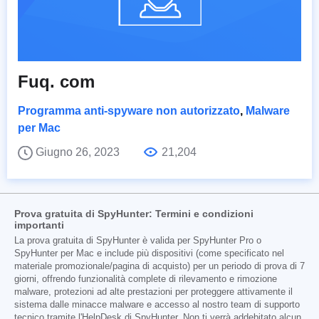
Fuq. com
Programma anti-spyware non autorizzato
,
Malware
per Mac
Giugno 26, 2023
21,204
Prova gratuita di SpyHunter: Termini e condizioni
importanti
La prova gratuita di SpyHunter è valida per SpyHunter Pro o
SpyHunter per Mac e include più dispositivi (come specificato nel
materiale promozionale/pagina di acquisto) per un periodo di prova di 7
giorni, offrendo funzionalità complete di rilevamento e rimozione
malware, protezioni ad alte prestazioni per proteggere attivamente il
sistema dalle minacce malware e accesso al nostro team di supporto
tecnico tramite l'HelpDesk di SpyHunter. Non ti verrà addebitato alcun