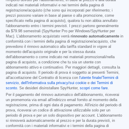
indicati nei materiali informativi e nei termini della pagina di
registrazione/acquisto (che sono qui incorporati per riferimento; i
prezzi possono variare in base al paese o alla promozione, come
specificato nella pagina di acquisto), qualora tu non abbia annullato
l'abbonamento entro i termini previsti. I prezzi partono generalmente
da
$79.98
semestrali (SpyHunter Pro per Windows/SpyHunter per
Mac). L'abbonamento acquistato verrà
rinnovato automaticamente
in
conformità con i termini della pagina di registrazione/acquisto, che
prevedono il rinnovo automatico alla tariffa standard in vigore al
momento dell'acquisto originale e per la stessa durata
dell'abbonamento o come indicato nei materiali promozionali/nella
pagina di acquisto, a condizione che tu sia un utente con
abbonamento attivo e continuativo. Per maggiori dettagli, consulta la
pagina di acquisto. Il periodo di prova è soggetto ai presenti Termini,
all'accettazione del Contratto di licenza con
l'utente finale/Termini di
servizio
,
dell'Informativa sulla privacy/sui cookie
e
dei Termini di
sconto
. Se desideri disinstallare SpyHunter,
scopri come fare
.
Per il pagamento del rinnovo automatico dell'abbonamento, riceverai
un promemoria via email all'indirizzo email fornito al momento della
registrazione, prima di ogni data di pagamento. All'inizio del periodo di
prova, riceverai un codice di attivazione utilizzabile solo per un
periodo di prova e per un solo dispositivo per account. L'abbonamento
si rinnoverà automaticamente al prezzo e per la durata previsti, in
conformità con i materiali informativi e i termini della pagina di