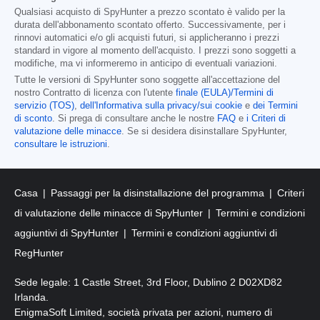
Qualsiasi acquisto di SpyHunter a prezzo scontato è valido per la
durata dell'abbonamento scontato offerto. Successivamente, per i
rinnovi automatici e/o gli acquisti futuri, si applicheranno i prezzi
standard in vigore al momento dell'acquisto. I prezzi sono soggetti a
modifiche, ma vi informeremo in anticipo di eventuali variazioni.
Tutte le versioni di SpyHunter sono soggette all'accettazione del
nostro Contratto di licenza con l'utente
finale (EULA)/Termini di
servizio (TOS)
,
dell'Informativa sulla privacy/sui cookie
e
dei Termini
di sconto
. Si prega di consultare anche le nostre
FAQ
e
i Criteri di
valutazione delle minacce
. Se si desidera disinstallare SpyHunter,
consultare le istruzioni
.
Casa
Passaggi per la disinstallazione del programma
Criteri
di valutazione delle minacce di SpyHunter
Termini e condizioni
aggiuntivi di SpyHunter
Termini e condizioni aggiuntivi di
RegHunter
Sede legale: 1 Castle Street, 3rd Floor, Dublino 2 D02XD82
Irlanda.
EnigmaSoft Limited, società privata per azioni, numero di