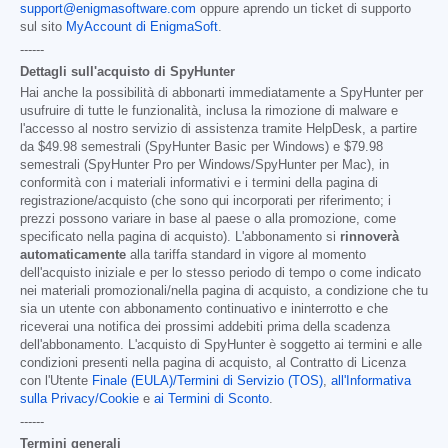
support@enigmasoftware.com
oppure aprendo un ticket di supporto
sul sito
MyAccount di EnigmaSoft
.
------
Dettagli sull'acquisto di SpyHunter
Hai anche la possibilità di abbonarti immediatamente a SpyHunter per
usufruire di tutte le funzionalità, inclusa la rimozione di malware e
l'accesso al nostro servizio di assistenza tramite HelpDesk, a partire
da
$49.98
semestrali (SpyHunter Basic per Windows) e
$79.98
semestrali (SpyHunter Pro per Windows/SpyHunter per Mac), in
conformità con i materiali informativi e i termini della pagina di
registrazione/acquisto (che sono qui incorporati per riferimento; i
prezzi possono variare in base al paese o alla promozione, come
specificato nella pagina di acquisto). L'abbonamento si
rinnoverà
automaticamente
alla tariffa standard in vigore al momento
dell'acquisto iniziale e per lo stesso periodo di tempo o come indicato
nei materiali promozionali/nella pagina di acquisto, a condizione che tu
sia un utente con abbonamento continuativo e ininterrotto e che
riceverai una notifica dei prossimi addebiti prima della scadenza
dell'abbonamento. L'acquisto di SpyHunter è soggetto ai termini e alle
condizioni presenti nella pagina di acquisto, al Contratto di Licenza
con l'Utente
Finale (EULA)/Termini di Servizio (TOS)
,
all'Informativa
sulla Privacy/Cookie
e
ai Termini di Sconto
.
------
Termini generali