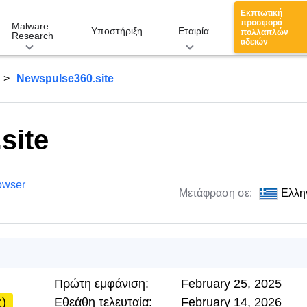
Εκπτωτική
προσφορά
Malware
Υποστήριξη
Εταιρία
πολλαπλών
Research
αδειών
Newspulse360.site
site
owser
Μετάφραση σε:
Ελλη
Πρώτη εμφάνιση:
February 25, 2025
ς)
Εθεάθη τελευταία:
February 14, 2026