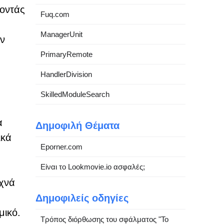
νοντάς
Fuq.com
ManagerUnit
ων
PrimaryRemote
HandlerDivision
SkilledModuleSearch
α
Δημοφιλή Θέματα
ικά
Eporner.com
Είναι το Lookmovie.io ασφαλές;
υχνά
Δημοφιλείς οδηγίες
μικό.
Τρόπος διόρθωσης του σφάλματος "Το