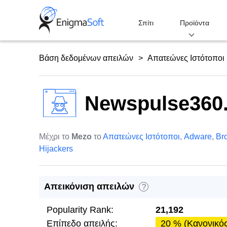
Skip
to
Σπίτι
Προϊόντα
content
Βάση δεδομένων απειλών
Απατεώνες Ιστότοποι
Newspulse360.
Μέχρι το
Mezo
το
Απατεώνες Ιστότοποι
,
Adware
,
Br
Hijackers
Απεικόνιση απειλών
?
Popularity Rank:
21,192
Επίπεδο απειλής:
20 % (Κανονικό