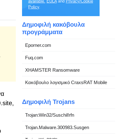
available.
EULA
and
Privacy/Cookie
Policy
.
Δημοφιλή κακόβουλα
προγράμματα
Eporner.com
&
Fuq.com
XHAMSTER Ransomware
Κακόβουλο λογισμικό CraxsRAT Mobile
να
Δημοφιλή Trojans
site,
Trojan:Win32/Suschil!rfn
Trojan.Malware.300983.Susgen
υ