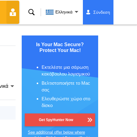
Αναζήτηση
Ελληνικά
Σύνδεση
Is Your Mac Secure?
Protect Your Mac!
Εκτελέστε μια σάρωση
κακόβουλου λογισμικού
Βελτιστοποιήστε το Mac
νικά
σας
Ελευθερώστε χώρο στο
δίσκο
Get SpyHunter Now
See additional offer below where