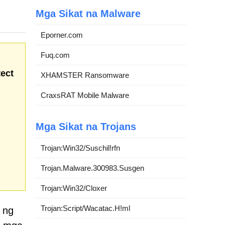
Mga Sikat na Malware
Eporner.com
Fuq.com
tect
XHAMSTER Ransomware
CraxsRAT Mobile Malware
Mga Sikat na Trojans
Trojan:Win32/Suschil!rfn
Trojan.Malware.300983.Susgen
Trojan:Win32/Cloxer
Trojan:Script/Wacatac.H!ml
 ng