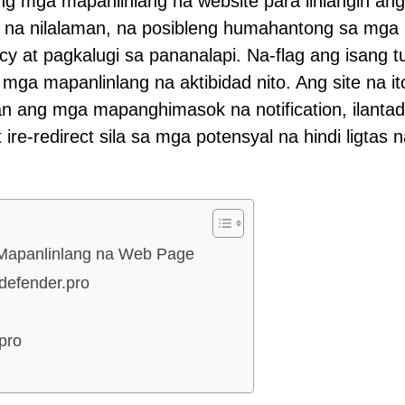
g mga mapanlinlang na website para linlangin an
 na nilalaman, na posibleng humahantong sa mga
y at pagkalugi sa pananalapi. Na-flag ang isang t
mga mapanlinlang na aktibidad nito. Ang site na it
ang mga mapanghimasok na notification, ilantad 
e-redirect sila sa mga potensyal na hindi ligtas n
 Mapanlinlang na Web Page
defender.pro
pro