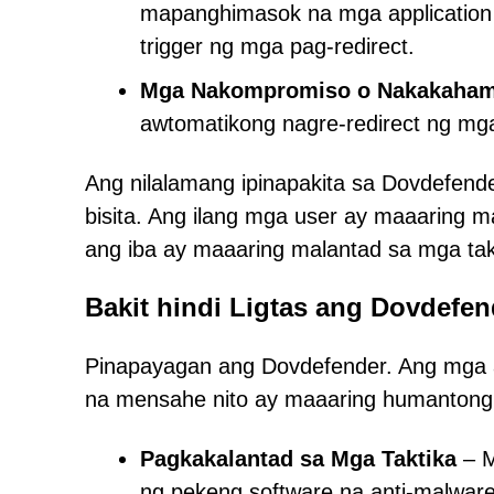
mapanghimasok na mga application
trigger ng mga pag-redirect.
Mga Nakompromiso o Nakakaham
awtomatikong nagre-redirect ng mga
Ang nilalamang ipinapakita sa Dovdefend
bisita. Ang ilang mga user ay maaaring 
ang iba ay maaaring malantad sa mga tak
Bakit hindi Ligtas ang Dovdefen
Pinapayagan ang Dovdefender. Ang mga a
na mensahe nito ay maaaring humantong 
Pagkakalantad sa Mga Taktika
– M
ng pekeng software na anti-malware