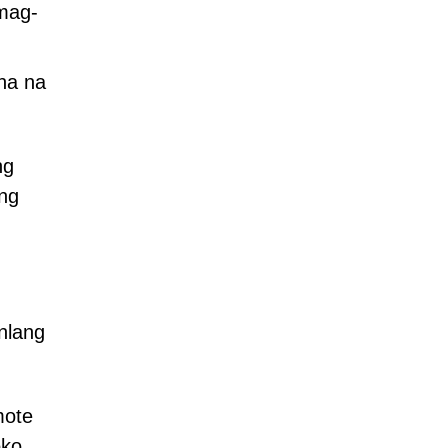
mag-
na na
ng
ang
nlang
mote
oko