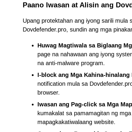
Paano Iwasan at Alisin ang Dov
Upang protektahan ang iyong sarili mula 
Dovdefender.pro, sundin ang mga pinakam
Huwag Magtiwala sa Biglaang Mga
page na nahawaan ang iyong system,
na anti-malware program.
I-block ang Mga Kahina-hinalang 
notification mula sa Dovdefender.pr
browser.
Iwasan ang Pag-click sa Mga Ma
kumakalat sa pamamagitan ng mga m
mapagkakatiwalaang website.