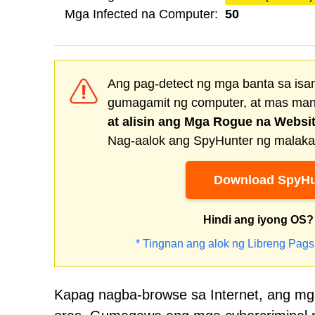
Mga Infected na Computer:
50
Ang pag-detect ng mga banta sa isa
gumagamit ng computer, at mas man
at alisin ang
Mga Rogue na Websi
Nag-aalok ang SpyHunter ng malakas
Download SpyHu
Hindi ang iyong OS?
* Tingnan ang alok ng Libreng Pags
Kapag nagba-browse sa Internet, ang mga