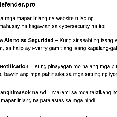
defender.pro
sa mga mapanlinlang na website tulad ng
ahusay na kagawian sa cybersecurity na ito:
 Alerto sa Seguridad
– Kung sinasabi ng isang
 sa halip ay i-verify gamit ang isang kagalang-ga
Notification
– Kung pinayagan mo na ang mga p
o, bawiin ang mga pahintulot sa mga setting ng iyo
panghimasok na Ad
– Marami sa mga taktikang it
apanlinlang na patalastas sa mga hindi