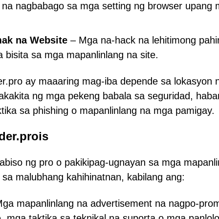
 na nagbabago sa mga setting ng browser upang 
ak na Website
– Mga na-hack na lehitimong pahi
 bisita sa mga mapanlinlang na site.
er.pro ay maaaring mag-iba depende sa lokasyon 
makakita ng mga pekeng babala sa seguridad, hab
tika sa phishing o mapanlinlang na mga pamigay.
der.prois
biso ng pro o pakikipag-ugnayan sa mga mapanli
sa malubhang kahihinatnan, kabilang ang:
ga mapanlinlang na advertisement na nagpo-pro
, mga taktika sa teknikal na suporta o mga panlol