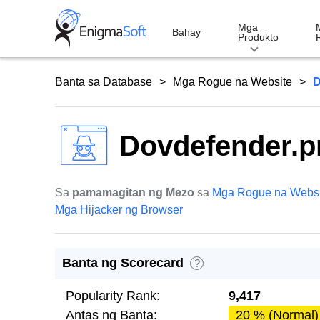
Skip
to
Mga
Bahay
Produkto
content
Banta sa Database
Mga Rogue na Website
D
Dovdefender.p
Sa
pamamagitan ng Mezo
sa
Mga Rogue na Websi
Mga Hijacker ng Browser
Banta ng Scorecard
?
Popularity Rank:
9,417
Antas ng Banta:
20 % (Normal)