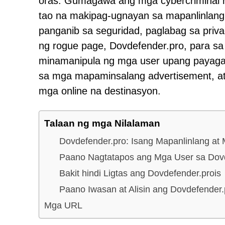
oras. Gumagawa ang mga cybercriminal n
tao na makipag-ugnayan sa mapanlinlang
panganib sa seguridad, paglabag sa privac
ng rogue page, Dovdefender.pro, para sa 
minamanipula ng mga user upang payagan 
sa mga mapaminsalang advertisement, at ir
mga online na destinasyon.
Talaan ng mga Nilalaman
Dovdefender.pro: Isang Mapanlinlang at
Paano Nagtatapos ang Mga User sa Dov
Bakit hindi Ligtas ang Dovdefender.prois
Paano Iwasan at Alisin ang Dovdefender.
Mga URL