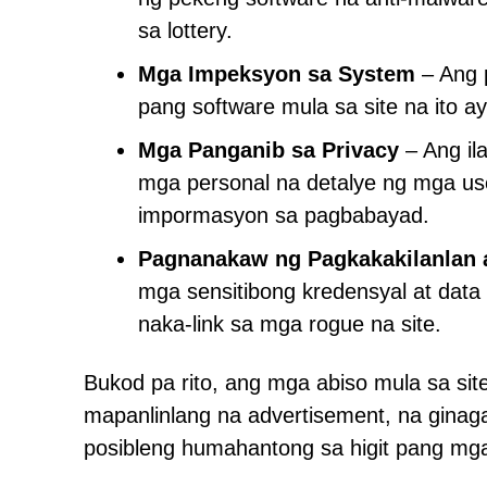
sa lottery.
Mga Impeksyon sa System
– Ang 
pang software mula sa site na ito 
Mga Panganib sa Privacy
– Ang il
mga personal na detalye ng mga use
impormasyon sa pagbabayad.
Pagnanakaw ng Pagkakakilanlan a
mga sensitibong kredensyal at dat
naka-link sa mga rogue na site.
Bukod pa rito, ang mga abiso mula sa si
mapanlinlang na advertisement, na gina
posibleng humahantong sa higit pang mga