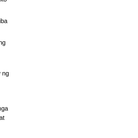
iba
ng
 ng
mga
at