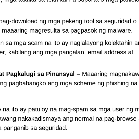
pag-download ng mga pekeng tool sa seguridad o 
ay maaaring magresulta sa pagpasok ng malware.
an sa mga scam na ito ay naglalayong kolektahin a
r, kabilang ang mga pangalan, email address at
t Pagkalugi sa Pinansyal
– Maaaring magnakaw
a ng pagbabangko ang mga scheme ng phishing na
te na ito ay patuloy na mag-spam sa mga user ng 
gawang nakakadismaya ang normal na pag-browse 
 panganib sa seguridad.