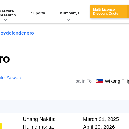
Multi-License
Malware
Suporta
Kumpanya
Discount Quote
Research
ovdefender.pro
ro
te
,
Adware
,
Isalin To:
Wikang Fili
Unang Nakita:
March 21, 2025
Huling nakita:
April 20, 2026