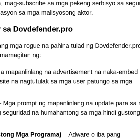
m, mag-subscribe sa mga pekeng serbisyo sa segu
rmasyon sa mga malisyosong aktor.
 sa Dovdefender.pro
 ang mga rogue na pahina tulad ng Dovdefender.pr
pamamagitan ng:
a mapanlinlang na advertisement na naka-embed
ite na nagtutulak sa mga user patungo sa mga
 Mga prompt ng mapanlinlang na update para sa
ng seguridad na humahantong sa mga hindi gustong
stong Mga Programa)
– Adware o iba pang