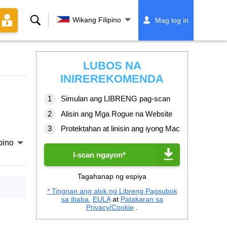
Paghahanap
Wikang Filipino
Mag log in
LUBOS NA
INIREREKOMENDA
Simulan ang LIBRENG pag-scan
Alisin ang Mga Rogue na Website
Protektahan at linisin ang iyong Mac
pino
I-scan ngayon*
Tagahanap ng espiya
* Tingnan ang alok ng Libreng Pagsubok
sa ibaba.
EULA
at
Patakaran sa
Privacy/Cookie
.