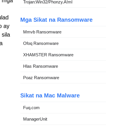
g mga
Trojan:Win32/Phonzy.A!ml
ulad
Mga Sikat na Ransomware
o ay
Mmvb Ransomware
sila
a
Ofoq Ransomware
XHAMSTER Ransomware
Hlas Ransomware
Poaz Ransomware
Sikat na Mac Malware
Fuq.com
ManagerUnit