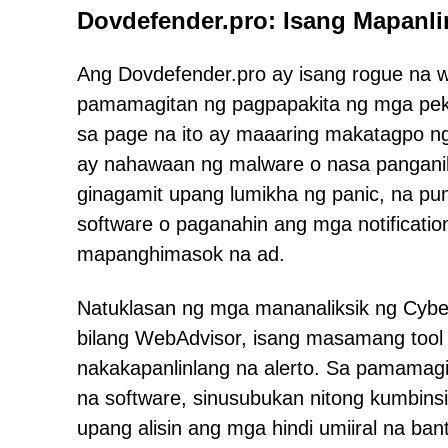
Dovdefender.pro: Isang Mapanli
Ang Dovdefender.pro ay isang rogue na we
pamamagitan ng pagpapakita ng mga peke
sa page na ito ay maaaring makatagpo n
ay nahawaan ng malware o nasa panganib.
ginagamit upang lumikha ng panic, na p
software o paganahin ang mga notificati
mapanghimasok na ad.
Natuklasan ng mga mananaliksik ng Cybe
bilang WebAdvisor, isang masamang tool 
nakakapanlinlang na alerto. Sa pamamagi
na software, sinusubukan nitong kumbins
upang alisin ang mga hindi umiiral na b