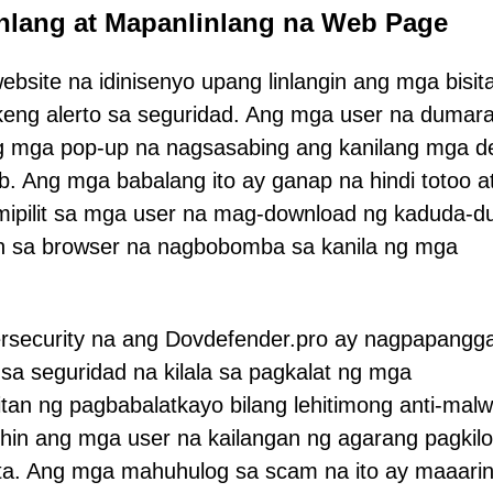
nlang at Mapanlinlang na Web Page
bsite na idinisenyo upang linlangin ang mga bisit
ng alerto sa seguridad. Ang mga user na dumara
g mga pop-up na nagsasabing ang kanilang mga d
 Ang mga babalang ito ay ganap na hindi totoo a
umipilit sa mga user na mag-download ng kaduda-
on sa browser na nagbobomba sa kanila ng mga
rsecurity na ang Dovdefender.pro ay nagpapangg
sa seguridad na kilala sa pagkalat ng mga
tan ng pagbabalatkayo bilang lehitimong anti-mal
ihin ang mga user na kailangan ng agarang pagkil
anta. Ang mga mahuhulog sa scam na ito ay maaari