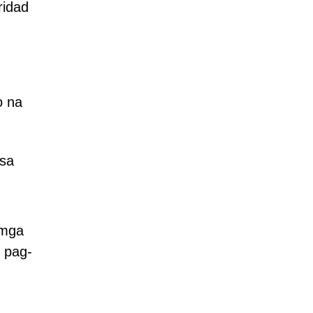
ridad
o na
 sa
 mga
 pag-