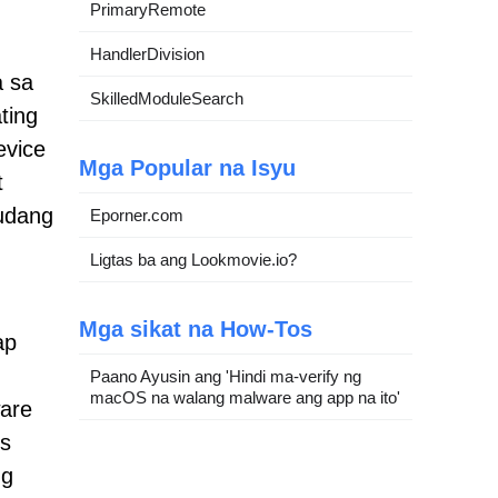
PrimaryRemote
HandlerDivision
a sa
SkilledModuleSearch
ting
evice
Mga Popular na Isyu
t
dudang
Eporner.com
Ligtas ba ang Lookmovie.io?
Mga sikat na How-Tos
ap
Paano Ayusin ang 'Hindi ma-verify ng
macOS na walang malware ang app na ito'
ware
os
ng