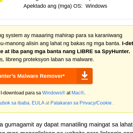
Apektado ang (mga) OS:
Windows
ng system ay maaaring mahirap para sa karaniwang
u-manong alisin ang lahat ng bakas ng mga banta.
I-de
te
at iba pang mga banta nang LIBRE sa SpyHunter.
, libreng proteksyon laban sa malware.
nter’s Malware Remover*
I-download para sa
Windows®
at
Mac®
.
ubok sa ibaba.
EULA
at
Patakaran sa Privacy/Cookie
.
 gumagamit ay dapat manatiling maingat sa lahat