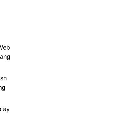
 Web
lang
ush
ng
o ay