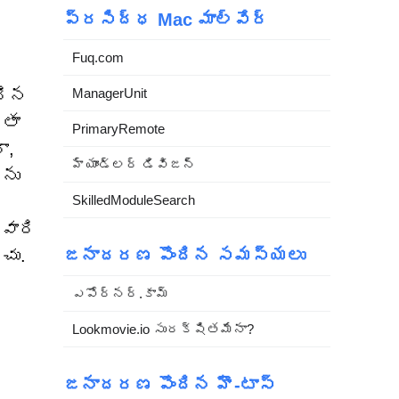
ప్రసిద్ధ Mac మాల్వేర్
Fuq.com
దిన
ManagerUnit
రతా
PrimaryRemote
ా,
హ్యాండ్లర్ డివిజన్
ను
SkilledModuleSearch
వారి
చు.
జనాదరణ పొందిన సమస్యలు
ఎపోర్నర్.కామ్
Lookmovie.io సురక్షితమేనా?
జనాదరణ పొందిన హౌ-టాస్