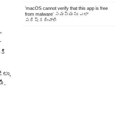
'macOS cannot verify that this app is free
from malware' సమస్యను ఎలా
పరిష్కరించాలి
,
.
కి
ీలు,
ి.