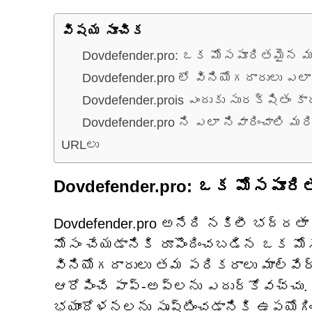
విషయ సూచిక
Dovdefender.pro: ఒక మోసపూరితమైన మ
Dovdefender.pro లో వినియోగదారులు ఎలా 
Dovdefender.prois ఎందుకు సురక్షితం కా
Dovdefender.pro ని ఎలా నివారించాలి మర
URLలు
Dovdefender.pro: ఒక మోసపూరి
Dovdefender.pro అనేది నకిలీ భద్రత
మోసం చేయడానికి రూపొందించబడిన ఒక మోస
వినియోగదారులు తమ పరికరాలు మాల్వేర్
ఆరోపించే పాప్-అప్‌లను ఎదుర్కోవచ్చు
భయాందోళనలను సృష్టించడానికి ఉపయోగించ