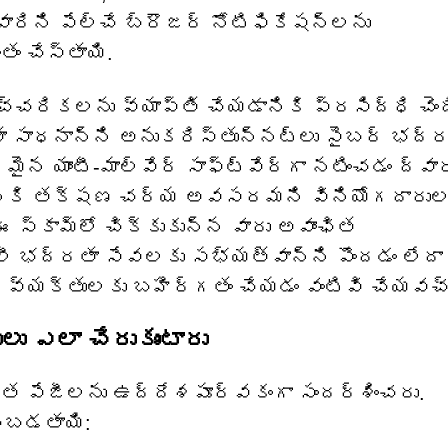
ని పేల్చే బ్రౌజర్ నోటిఫికేషన్‌లను
ం చేస్తాయి.
హెచ్చరికలను వ్యాప్తి చేయడానికి ప్రసిద్ధి చెం
ా సాధనాన్ని అనుకరిస్తున్నట్లు సైబర్ భద్
 యాంటీ-మాల్వేర్ సాఫ్ట్‌వేర్‌గా నటించడం ద్వార
చడానికి తక్షణ చర్య అవసరమని వినియోగదారుల
 స్కామ్‌లో చిక్కుకున్న వారు అవాంఛిత
ిలీ భద్రతా సేవలకు సభ్యత్వాన్ని పొందడం లేదా 
 వ్యక్తులకు బహిర్గతం చేయడం వంటివి చేయవచ్
లు ఎలా చేరుకుంటారు
ూరిత పేజీలను ఉద్దేశపూర్వకంగా సందర్శించరు.
ంచబడతాయి: