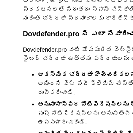
అదనంగా, ఈ సైట్ నుండి వచ్చే నోటిఫికే
ప్రకటనలతో నిరంతరం స్పామ్ చేస్తాయి,
మరింత భద్రతా ప్రమాదాలకు దారితీస్త
Dovdefender.pro ని ఎలా నివారించ
Dovdefender.pro వంటి మోసపూరిత వెబ్‌సై
సైబర్ భద్రతా ఉత్తమ పద్ధతులను అన
ఆకస్మిక భద్రతా హెచ్చరికలన
అయిందని వెబ్ పేజీ క్లెయిమ్ చేస్త
ధృవీకరించండి.
అనుమానాస్పద నోటిఫికేషన్‌లను బ్
పుష్ నోటిఫికేషన్‌లను అనుమతించి 
ఉపసంహరించుకోండి.