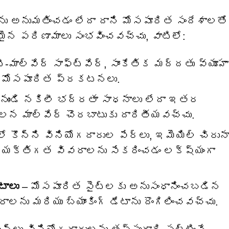
లను అనుమతించడం లేదా దాని మోసపూరిత సందేశాలతో
పరిణామాలు సంభవించవచ్చు, వాటిలో:
టీ-మాల్వేర్ సాఫ్ట్‌వేర్, సాంకేతిక మద్దతు వ్యూహా
ంచే మోసపూరిత ప్రకటనలు.
 నుండి నకిలీ భద్రతా సాధనాలు లేదా ఇతర
 వలన మాల్వేర్ చొరబాటుకు దారితీయవచ్చు.
ో కొన్ని వినియోగదారుల పేర్లు, ఇమెయిల్ చిరున
 వ్యక్తిగత వివరాలను సేకరించడం లక్ష్యంగా
టాలు
– మోసపూరిత సైట్‌లకు అనుసంధానించబడిన
లను మరియు బ్యాంకింగ్ డేటాను దొంగిలించవచ్చు.