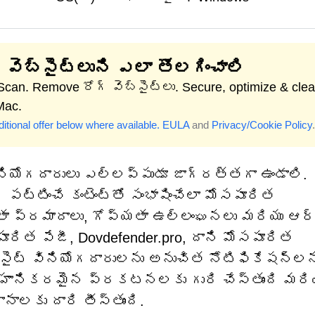
 వెబ్‌సైట్‌లుని ఎలా తొలగించాలి
 Scan. Remove రోగ్ వెబ్‌సైట్‌లు. Secure, optimize & cle
Mac.
itional offer below where available.
EULA
and
Privacy/Cookie Policy
.
ినియోగదారులు ఎల్లప్పుడూ జాగ్రత్తగా ఉండాలి.
్టించే కంటెంట్‌తో సంభాషించేలా మోసపూరిత
్రతా ప్రమాదాలు, గోప్యతా ఉల్లంఘనలు మరియు ఆర
ూరిత పేజీ, Dovdefender.pro, దాని మోసపూరిత
సైట్ వినియోగదారులను అనుచిత నోటిఫికేషన్‌లన
ిని హానికరమైన ప్రకటనలకు గురి చేస్తుంది మరి
ాలకు దారి తీస్తుంది.