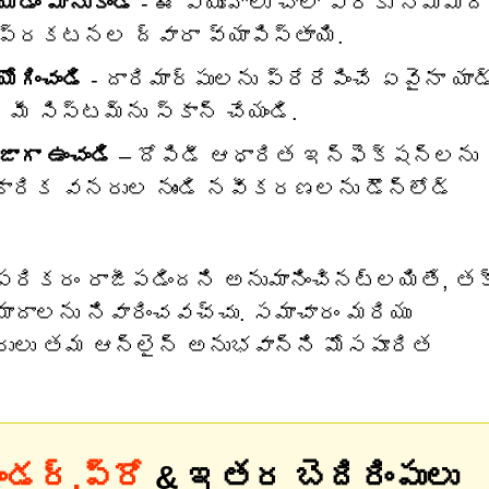
ం మానుకోండి
- ఈ వ్యూహాలు చాలా వరకు నమ్మ
చే ప్రకటనల ద్వారా వ్యాపిస్తాయి.
గించండి
- దారిమార్పులను ప్రేరేపించే ఏవైనా యాడ్
మీ సిస్టమ్‌ను స్కాన్ చేయండి.
జాగా ఉంచండి
– దోపిడీ ఆధారిత ఇన్ఫెక్షన్‌లను
ికారిక వనరుల నుండి నవీకరణలను డౌన్‌లోడ్
మీ పరికరం రాజీపడిందని అనుమానించినట్లయితే, 
దాలను నివారించవచ్చు. సమాచారం మరియు
ారులు తమ ఆన్‌లైన్ అనుభవాన్ని మోసపూరిత
ెండర్.ప్రో
& ఇతర బెదిరింపులు