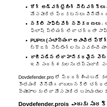
రోగ్ అడ్వర్టైజింగ్ నెట్‌వర్క్‌లు
మోసపూరిత ప్రకటనలు వినియోగదార
నకిలీ సాఫ్ట్‌వేర్ నవీకరణలు
- 
ఫ్లాష్ ప్లేయర్ లేదా భద్రతా సాఫ్
PUPలు (సంభావ్యంగా అవాంఛిత ప్రోగ్
బ్రౌజర్ సెట్టింగ్‌లను సవరించే 
రాజీపడిన లేదా హానికరమైన వెబ్‌స
ఇవి సందర్శకులను తప్పుదారి పట్ట
Dovdefender.pro లో ప్రదర్శించబడే కం
కొంతమంది వినియోగదారులు నకిలీ భద్రత
వ్యూహాలకు లేదా మోసపూరిత బహుమతులకు
Dovdefender.prois ఎందుకు సురక్