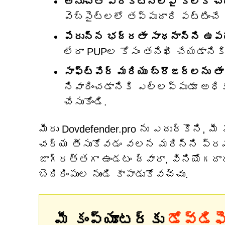
అనుచిత ప్రకటనలపై క్లిక్ చేయడ
వెబ్‌సైట్‌లలో తప్పుదారి పట్టిం
పేరున్న భద్రతా సాధనాన్ని ఉపయో
లేదా PUPల కోసం తనిఖీ చేయడానికి 
సాఫ్ట్‌వేర్ మరియు బ్రౌజర్‌లను తా
నివారించడానికి ఎల్లప్పుడూ అధ
చేసుకోండి.
మీరు Dovdefender.pro ను ఎదుర్కొని, 
చర్య తీసుకోవడం వలన మరిన్ని ప్రమా
జాగ్రత్తగా ఉండటం ద్వారా, వినియోగద
బెదిరింపుల నుండి కాపాడుకోవచ్చు.
మీ కంప్యూటర్‌కు
డోవ్‌డిఫ