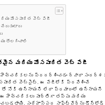
రియు మోసపూరిత వెబ్ పేజీ
చేరుకుంటారు
దు
ియు తొలగించాలి
తమైన మరియు మోసపూరిత వెబ్ పేజీ
ా హెచ్చరికలను ప్రదర్శించడం ద్వారా సందర్శ
పూరిత వెబ్‌సైట్. ఈ పేజీలోకి ప్రవేశించే
‌తో సోకి ఉన్నాయని లేదా ప్రమాదంలో ఉన్నాయని
. ఈ హెచ్చరికలు పూర్తిగా తప్పు మరియు
బడతాయి, సందేహాస్పద సాఫ్ట్‌వేర్‌ను డౌన్‌లోడ్