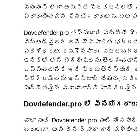
చేయమని లేదా అనుచిత ప్రకటనలతో వారి
ప్రారంభించమని వినియోగదారులను బలవంత
Dovdefender.pro తప్పుదారి పట్టించే 
వెబ్‌అడ్వైజర్ అనే మోసపూరిత భద్రత
పరిశోధకులు కనుగొన్నారు. చట్టబద్ధమైన
ఉనికిలో లేని బెదిరింపులను తొలగిం
ఒప్పించడానికి ఇది ప్రయత్నిస్తుంది. ఈ
ప్రోగ్రామ్‌లను ఇన్‌స్టాల్ చేయడం, నక
సున్నితమైన సమాచారాన్ని హానికరమైన
Dovdefender.pro లో వినియోగదారు
చాలా మంది Dovdefender.pro వంటి మోసప
బదులుగా, అవి దీని ద్వారా దారి మళ్లి