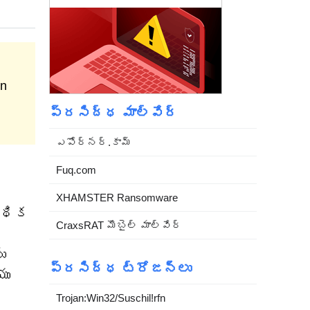
an
ప్రసిద్ధ మాల్వేర్
ఎపోర్నర్.కామ్
Fuq.com
XHAMSTER Ransomware
్థిక
CraxsRAT మొబైల్ మాల్వేర్
ు
ప్రసిద్ధ ట్రోజన్లు
యు
Trojan:Win32/Suschil!rfn