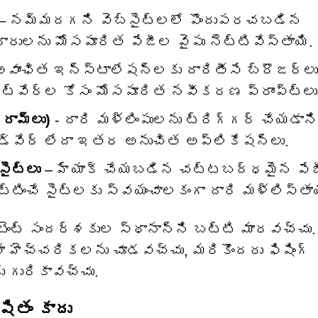
– నమ్మదగని వెబ్‌సైట్‌లలో పొందుపరచబడిన
ులను మోసపూరిత పేజీల వైపు నెట్టివేస్తాయి.
అవాంఛిత ఇన్‌స్టాలేషన్‌లకు దారితీసే బ్రౌజర్‌లు
ట్‌వేర్‌ల కోసం మోసపూరిత నవీకరణ ప్రాంప్ట్‌లు
రామ్‌లు)
- దారి మళ్లింపులను ట్రిగ్గర్ చేయడాని
యాడ్‌వేర్ లేదా ఇతర అనుచిత అప్లికేషన్‌లు.
ైట్‌లు
– హ్యాక్ చేయబడిన చట్టబద్ధమైన పేజ
ించే సైట్‌లకు స్వయంచాలకంగా దారి మళ్లిస్తాయ
టెంట్ సందర్శకుల స్థానాన్ని బట్టి మారవచ్చు.
ా హెచ్చరికలను చూడవచ్చు, మరికొందరు ఫిషింగ్
 గురికావచ్చు.
షితం కాదు