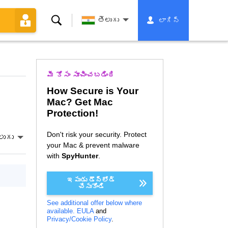
శోధన
తెలుగు
లాగిన్
మీ కోసం సూచించబడింది
How Secure is Your
Mac? Get Mac
Protection!
Don't risk your security. Protect
లుగు
your Mac & prevent malware
with
SpyHunter
.
ఇపుడు డౌన్లోడ్
చేసుకోండి
See additional offer below where
available.
EULA
and
Privacy/Cookie Policy
.