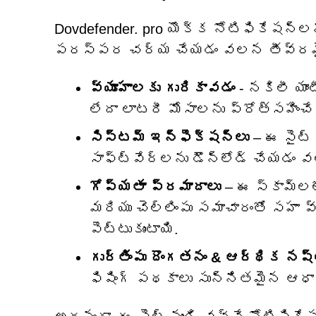
Dovdefender. pro యొక్క నోటిఫికేషన్‌
పరస్పర చర్య చేయడం వలన తీవ్రమైన 
వ్యూహాలకు గురికావడం
- నకిలీ యాం
లేదా లాటరీ మోసాలను ప్రోత్సహి
సిస్టమ్ ఇన్ఫెక్షన్లు
– ఈ సైట్
సాఫ్ట్‌వేర్‌లను డౌన్‌లోడ్ చేయడం
గోప్యతా ప్రమాదాలు
– ఈ స్కామ్‌లల
మరియు చెల్లింపు సమాచారంతో సహా
పెట్టుకుంటాయి.
గుర్తింపు దొంగతనం & ఆర్థిక నష్
ఫిషింగ్ పథకాలు సున్నితమైన ఆధారా