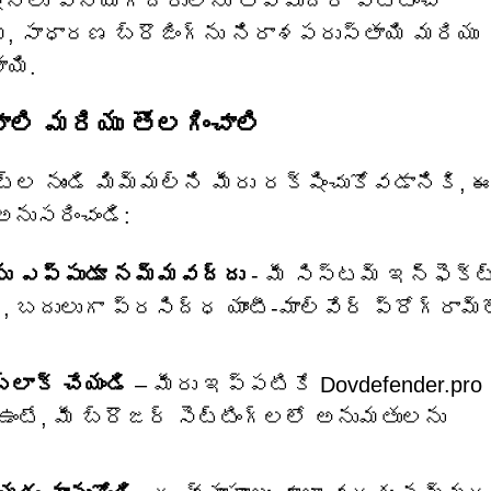
షన్‌లు వినియోగదారులను తప్పుదారి పట్టించే
 సాధారణ బ్రౌజింగ్‌ను నిరాశపరుస్తాయి మరియు
ాయి.
ాలి మరియు తొలగించాలి
ట్‌ల నుండి మిమ్మల్ని మీరు రక్షించుకోవడానికి, 
ుసరించండి:
ు ఎప్పుడూ నమ్మవద్దు
- మీ సిస్టమ్ ఇన్ఫెక్ట
ే, బదులుగా ప్రసిద్ధ యాంటీ-మాల్వేర్ ప్రోగ్రామ్‌
లాక్ చేయండి
– మీరు ఇప్పటికే Dovdefender.pro న
ఉంటే, మీ బ్రౌజర్ సెట్టింగ్‌లలో అనుమతులను