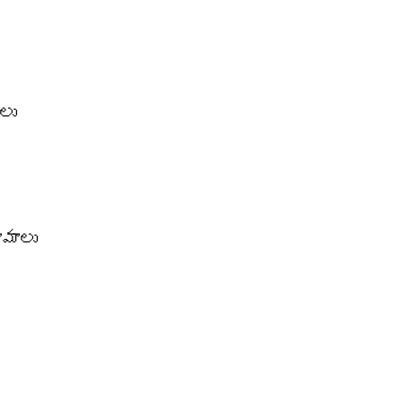
లు
ామాలు