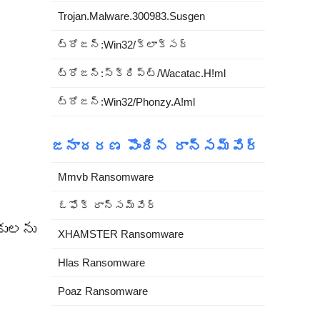
Trojan.Malware.300983.Susgen
ట్రోజన్:Win32/క్లాక్సర్
ట్రోజన్:స్క్రిప్ట్/Wacatac.H!ml
ట్రోజన్:Win32/Phonzy.A!ml
జనాదరణ పొందిన రాన్సమ్‌వేర్
Mmvb Ransomware
ఓఫోక్ రాన్సమ్‌వేర్
కులను
XHAMSTER Ransomware
Hlas Ransomware
Poaz Ransomware