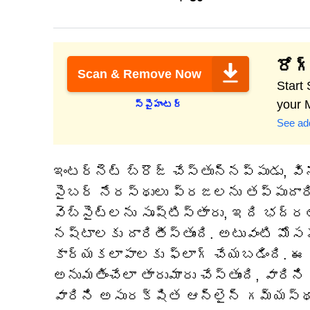
రోగ్
Scan & Remove Now
Start
your 
స్పైహంటర్
See add
ఇంటర్నెట్ బ్రౌజ్ చేస్తున్నప్పుడు, వ
సైబర్ నేరస్థులు ప్రజలను తప్పుదారి పట
వెబ్‌సైట్‌లను సృష్టిస్తారు, ఇది భద
నష్టాలకు దారితీస్తుంది. అటువంటి మోసప
కార్యకలాపాలకు ఫ్లాగ్ చేయబడింది. ఈ 
అనుమతించేలా తారుమారు చేస్తుంది, వార
వారిని అసురక్షిత ఆన్‌లైన్ గమ్యస్థాన