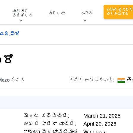
బహుళ-లైసెన్స్
మాల్వేర్
మద్దతు
కంపెనీ
తగ్గింపు కోట్
పరిశోధన
ెండర్.ప్రో
్రో
Mezo
నాటికి
దీనికి అనువదించండి:
తె
మొదట కనిపించింది:
March 21, 2025
ఆఖరి సారిగా చూచింది:
April 20, 2026
OS(లు) ప్రభావితమైంది:
Windows