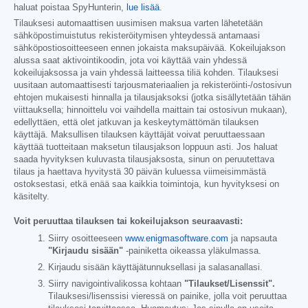
haluat poistaa SpyHunterin,
lue lisää
.
Tilauksesi automaattisen uusimisen maksua varten lähetetään
sähköpostimuistutus rekisteröitymisen yhteydessä antamaasi
sähköpostiosoitteeseen ennen jokaista maksupäivää. Kokeilujakson
alussa saat aktivointikoodin, jota voi käyttää vain yhdessä
kokeilujaksossa ja vain yhdessä laitteessa tiliä kohden. Tilauksesi
uusitaan automaattisesti tarjousmateriaalien ja rekisteröinti-/ostosivun
ehtojen mukaisesti hinnalla ja tilausjaksoksi (jotka sisällytetään tähän
viittauksella; hinnoittelu voi vaihdella maittain tai ostosivun mukaan),
edellyttäen, että olet jatkuvan ja keskeytymättömän tilauksen
käyttäjä. Maksullisen tilauksen käyttäjät voivat peruuttaessaan
käyttää tuotteitaan maksetun tilausjakson loppuun asti. Jos haluat
saada hyvityksen kuluvasta tilausjaksosta, sinun on peruutettava
tilaus ja haettava hyvitystä 30 päivän kuluessa viimeisimmästä
ostoksestasi, etkä enää saa kaikkia toimintoja, kun hyvityksesi on
käsitelty.
Voit peruuttaa tilauksen tai kokeilujakson seuraavasti:
Siirry osoitteeseen
www.enigmasoftware.com
ja napsauta
"Kirjaudu sisään"
-painiketta oikeassa yläkulmassa.
Kirjaudu sisään käyttäjätunnuksellasi ja salasanallasi.
Siirry navigointivalikossa kohtaan
"Tilaukset/Lisenssit".
Tilauksesi/lisenssisi vieressä on painike, jolla voit peruuttaa