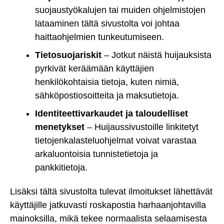
suojaustyökalujen tai muiden ohjelmistojen
lataaminen tältä sivustolta voi johtaa
haittaohjelmien tunkeutumiseen.
Tietosuojariskit
– Jotkut näistä huijauksista
pyrkivät keräämään käyttäjien
henkilökohtaisia tietoja, kuten nimiä,
sähköpostiosoitteita ja maksutietoja.
Identiteettivarkaudet ja taloudelliset
menetykset
– Huijaussivustoille linkitetyt
tietojenkalasteluohjelmat voivat varastaa
arkaluontoisia tunnistetietoja ja
pankkitietoja.
Lisäksi tältä sivustolta tulevat ilmoitukset lähettävät
käyttäjille jatkuvasti roskapostia harhaanjohtavilla
mainoksilla, mikä tekee normaalista selaamisesta