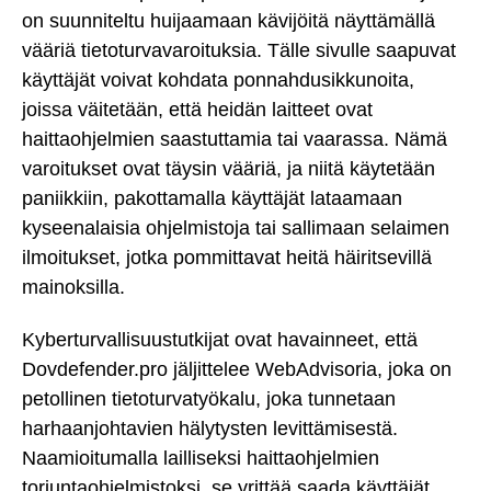
on suunniteltu huijaamaan kävijöitä näyttämällä
vääriä tietoturvavaroituksia. Tälle sivulle saapuvat
käyttäjät voivat kohdata ponnahdusikkunoita,
joissa väitetään, että heidän laitteet ovat
haittaohjelmien saastuttamia tai vaarassa. Nämä
varoitukset ovat täysin vääriä, ja niitä käytetään
paniikkiin, pakottamalla käyttäjät lataamaan
kyseenalaisia ohjelmistoja tai sallimaan selaimen
ilmoitukset, jotka pommittavat heitä häiritsevillä
mainoksilla.
Kyberturvallisuustutkijat ovat havainneet, että
Dovdefender.pro jäljittelee WebAdvisoria, joka on
petollinen tietoturvatyökalu, joka tunnetaan
harhaanjohtavien hälytysten levittämisestä.
Naamioitumalla lailliseksi haittaohjelmien
torjuntaohjelmistoksi, se yrittää saada käyttäjät