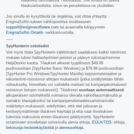
tilauksesi tarvittaessa. Huomautus: Jos sinulla on useita
tilauksia/tuotteita, sinun on peruutettava ne yksitellen.
Jos sinulla on kysyttävää tai ongelmia, voit ottaa yhteyttä
EnigmaSoftin tukeen sähköpostitse osoitteeseen
support@enigmasoftware.com
tai avaamalla tukipyynnön
EnigmaSoftin Omatili-
verkkosivustolla.
------
SpyHunterin ostotiedot
Voit myös tilata SpyHunterin välittömästi saadaksesi kaikki toiminnot,
mukaan lukien haittaohjelmien poiston ja pääsyn tukiosastoomme
HelpDeskin kautta. Tilaukset alkavat tyypillisesti
$49.98
puolivuosittain (SpyHunter Basic Windows) ja
$79.98
puolivuosittain
(SpyHunter Pro Windows/SpyHunter Macille) tarjousmateriaalien ja
rekisteröinti-/ostosivun ehtojen mukaisesti (jotka sisällytetään tähän
viittauksella; hinnoittelu voi vaihdella maittain tai kampanjakohtaisesti
ostosivun tietojen mukaisesti). Tilauksesi
uusitaan automaattisesti
alkuperäisen ostohetkellä voimassa olevalla vakiotilausmaksulla ja
samaksi tilausjaksoksi tai kampanjamateriaaleissa/ostosivulla
määritetyn mukaisesti, edellyttäen, että olet jatkuvan ja
keskeytymättömän tilauksen käyttäjä ja että saat ilmoituksen
tulevista maksuista ennen tilauksesi päättymistä. SpyHunterin
ostamiseen sovelletaan ostosivulla olevia ehtoja,
EULA/TOS-
ehtoja,
tietosuoja-/evästekäytäntöä
ja
alennusehtoja
.