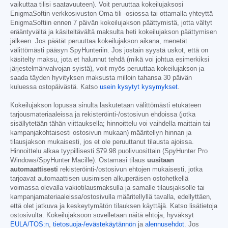
vaikuttaa tilisi saatavuuteen). Voit peruuttaa kokeilujaksosi
EnigmaSoftin verkkosivuston Oma tili -osiossa tai ottamalla yhteyttä
EnigmaSoftiin ennen 7 päivän kokeilujakson päättymistä, jotta vältyt
erääntyvältä ja käsiteltävältä maksulta heti kokeilujakson päättymisen
jälkeen. Jos päätät peruuttaa kokeilujakson aikana, menetät
välittömästi pääsyn SpyHunteriin. Jos jostain syystä uskot, että on
käsitelty maksu, jota et halunnut tehdä (mikä voi johtua esimerkiksi
järjestelmänvalvojan syistä), voit myös peruuttaa kokeilujakson ja
saada täyden hyvityksen maksusta milloin tahansa 30 päivän
kuluessa ostopäivästä. Katso
usein kysytyt kysymykset
.
Kokeilujakson lopussa sinulta laskutetaan välittömästi etukäteen
tarjousmateriaaleissa ja rekisteröinti-/ostosivun ehdoissa (jotka
sisällytetään tähän viittauksella; hinnoittelu voi vaihdella maittain tai
kampanjakohtaisesti ostosivun mukaan) määritellyn hinnan ja
tilausjakson mukaisesti, jos et ole peruuttanut tilausta ajoissa.
Hinnoittelu alkaa tyypillisesti
$79.98
puolivuosittain (SpyHunter Pro
Windows/SpyHunter Macille). Ostamasi tilaus
uusitaan
automaattisesti
rekisteröinti-/ostosivun ehtojen mukaisesti, jotka
tarjoavat automaattisen uusimisen alkuperäisen ostohetkellä
voimassa olevalla vakiotilausmaksulla ja samalle tilausjaksolle tai
kampanjamateriaaleissa/ostosivulla määritellyllä tavalla, edellyttäen,
että olet jatkuva ja keskeytymätön tilauksen käyttäjä. Katso lisätietoja
ostosivulta. Kokeilujaksoon sovelletaan näitä ehtoja, hyväksyt
EULA/TOS:n
,
tietosuoja-/evästekäytännön
ja
alennusehdot
. Jos