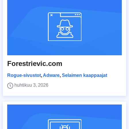
Forestrievic.com
Rogue-sivustot
,
Adware
,
Selaimen kaappaajat
huhtikuu 3, 2026