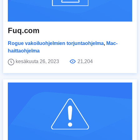
Fuq.com
Rogue vakoiluohjelmien torjuntaohjelma
,
Mac-
haittaohjelma
kesäkuuta 26, 2023
21,204