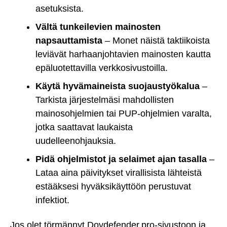
asetuksista.
Vältä tunkeilevien mainosten
napsauttamista
– Monet näistä taktiikoista
leviävät harhaanjohtavien mainosten kautta
epäluotettavilla verkkosivustoilla.
Käytä hyvämaineista suojaustyökalua
–
Tarkista järjestelmäsi mahdollisten
mainosohjelmien tai PUP-ohjelmien varalta,
jotka saattavat laukaista
uudelleenohjauksia.
Pidä ohjelmistot ja selaimet ajan tasalla
–
Lataa aina päivitykset virallisista lähteistä
estääksesi hyväksikäyttöön perustuvat
infektiot.
Jos olet törmännyt Dovdefender.pro-sivustoon ja