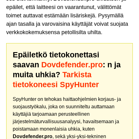
epäilet, että laitteesi on vaarantunut, välittömät
toimet auttavat estämään lisäriskejä. Pysymällä
ajan tasalla ja varovaisina käyttäjät voivat suojata
verkkokokemuksensa petollisilta uhilta.
Epäiletkö tietokonettasi
saavan
Dovdefender.pro
: n ja
muita uhkia?
Tarkista
tietokoneesi SpyHunter
SpyHunter on tehokas haittaohjelmien korjaus- ja
suojaustyökalu, joka on suunniteltu auttamaan
käyttäjiä tarjoamaan perusteellinen
järjestelmäturvallisuusanalyysi, havaitsemaan ja
poistamaan monenlaisia uhkia, kuten
Dovdefender.pro
, sekä yksi-yksi-tekninen