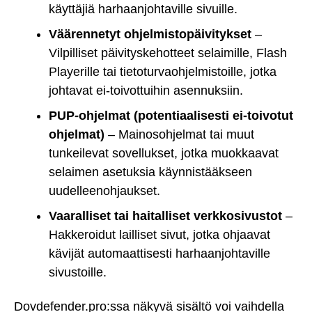
käyttäjiä harhaanjohtaville sivuille.
Väärennetyt ohjelmistopäivitykset
–
Vilpilliset päivityskehotteet selaimille, Flash
Playerille tai tietoturvaohjelmistoille, jotka
johtavat ei-toivottuihin asennuksiin.
PUP-ohjelmat (potentiaalisesti ei-toivotut
ohjelmat)
– Mainosohjelmat tai muut
tunkeilevat sovellukset, jotka muokkaavat
selaimen asetuksia käynnistääkseen
uudelleenohjaukset.
Vaaralliset tai haitalliset verkkosivustot
–
Hakkeroidut lailliset sivut, jotka ohjaavat
kävijät automaattisesti harhaanjohtaville
sivustoille.
Dovdefender.pro:ssa näkyvä sisältö voi vaihdella