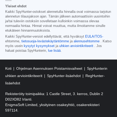
------
Yleiset ehdot
Kaikki SpyHunter-ostokset alennetulla hinnalla ovat voimassa tarjotun
alennetun tilausjakson ajan. Tämän jälkeen automaattisiin uusintoihin
ja/tai tuleviin ostoksiin sovelletaan kulloinkin voimassa olevaa
normaalia hintaa. Hinnat voivat muuttua, mutta ilmoitamme sinulle
etukäteen hinnanmuutoksista.
Kaikki SpyHunter-versiot edellyttävät, että hyväksyt
EULA/TOS-
ehtomme,
tietosuoja-/evästekäytäntömme
ja
alennusehtomme
. Katso
myös usein
kysytyt kysymykset
ja
uhkien arviointikriteerit
. Jos
haluat poistaa SpyHunterin,
lue lisää
.
Koti
Ohjelman Asennuksen Poistamisvaiheet
SpyHunterin
uhkien arviointikriteerit
SpyHunter-lisäehdot
RegHunter-
lisäehdot
Rekisteröity toimipaikka: 1 Castle Street, 3. kerros, Dublin 2
D02XD82 Irlanti.
EnigmaSoft Limited, yksityinen osakeyhtiö, osakerekisteri
597114.