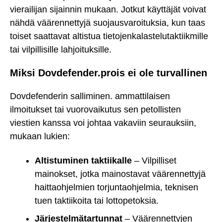
vierailijan sijainnin mukaan. Jotkut käyttäjät voivat
nähdä väärennettyjä suojausvaroituksia, kun taas
toiset saattavat altistua tietojenkalastelutaktiikmille
tai vilpillisille lahjoituksille.
Miksi Dovdefender.prois ei ole turvallinen
Dovdefenderin salliminen. ammattilaisen
ilmoitukset tai vuorovaikutus sen petollisten
viestien kanssa voi johtaa vakaviin seurauksiin,
mukaan lukien:
Altistuminen taktiikalle
– Vilpilliset
mainokset, jotka mainostavat väärennettyjä
haittaohjelmien torjuntaohjelmia, teknisen
tuen taktiikoita tai lottopetoksia.
Järjestelmätartunnat
– Väärennettyjen