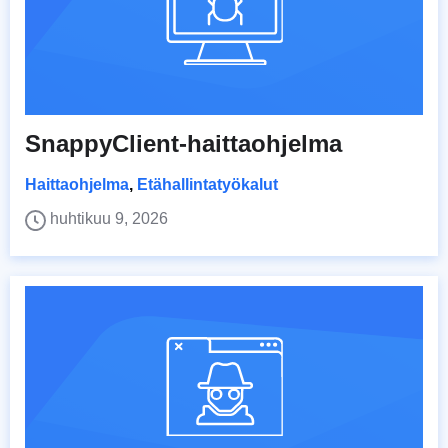
SnappyClient-haittaohjelma
Haittaohjelma
,
Etähallintatyökalut
huhtikuu 9, 2026