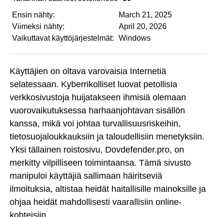
Ensin nähty:
March 21, 2025
Viimeksi nähty:
April 20, 2026
Vaikuttavat käyttöjärjestelmät:
Windows
Käyttäjien on oltava varovaisia Internetiä
selatessaan. Kyberrikolliset luovat petollisia
verkkosivustoja huijatakseen ihmisiä olemaan
vuorovaikutuksessa harhaanjohtavan sisällön
kanssa, mikä voi johtaa turvallisuusriskeihin,
tietosuojaloukkauksiin ja taloudellisiin menetyksiin.
Yksi tällainen roistosivu, Dovdefender.pro, on
merkitty vilpilliseen toimintaansa. Tämä sivusto
manipuloi käyttäjiä sallimaan häiritseviä
ilmoituksia, altistaa heidät haitallisille mainoksille ja
ohjaa heidät mahdollisesti vaarallisiin online-
kohteisiin.