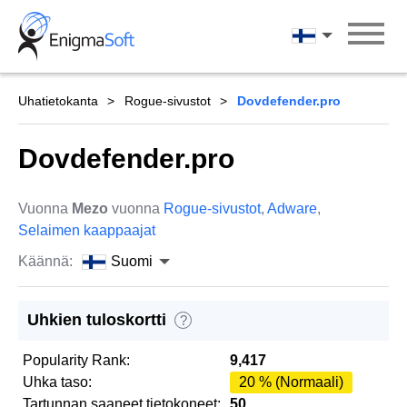
Skip
to
Suomi
content
Uhatietokanta
Rogue-sivustot
Dovdefender.pro
Dovdefender.pro
Vuonna
Mezo
vuonna
Rogue-sivustot
,
Adware
,
Selaimen kaappaajat
Käännä:
Suomi
Uhkien tuloskortti
?
Popularity Rank:
9,417
Uhka taso:
20 % (Normaali)
Tartunnan saaneet tietokoneet:
50