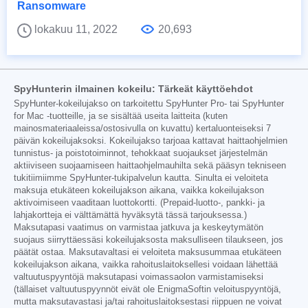
Ransomware
lokakuu 11, 2022
20,693
SpyHunterin ilmainen kokeilu: Tärkeät käyttöehdot
SpyHunter-kokeilujakso on tarkoitettu SpyHunter Pro- tai SpyHunter
for Mac -tuotteille, ja se sisältää useita laitteita (kuten
mainosmateriaaleissa/ostosivulla on kuvattu) kertaluonteiseksi 7
päivän kokeilujaksoksi. Kokeilujakso tarjoaa kattavat haittaohjelmien
tunnistus- ja poistotoiminnot, tehokkaat suojaukset järjestelmän
aktiiviseen suojaamiseen haittaohjelmauhilta sekä pääsyn tekniseen
tukitiimiimme SpyHunter-tukipalvelun kautta. Sinulta ei veloiteta
maksuja etukäteen kokeilujakson aikana, vaikka kokeilujakson
aktivoimiseen vaaditaan luottokortti. (Prepaid-luotto-, pankki- ja
lahjakortteja ei välttämättä hyväksytä tässä tarjouksessa.)
Maksutapasi vaatimus on varmistaa jatkuva ja keskeytymätön
suojaus siirryttäessäsi kokeilujaksosta maksulliseen tilaukseen, jos
päätät ostaa. Maksutavaltasi ei veloiteta maksusummaa etukäteen
kokeilujakson aikana, vaikka rahoituslaitoksellesi voidaan lähettää
valtuutuspyyntöjä maksutapasi voimassaolon varmistamiseksi
(tällaiset valtuutuspyynnöt eivät ole EnigmaSoftin veloituspyyntöjä,
mutta maksutavastasi ja/tai rahoituslaitoksestasi riippuen ne voivat