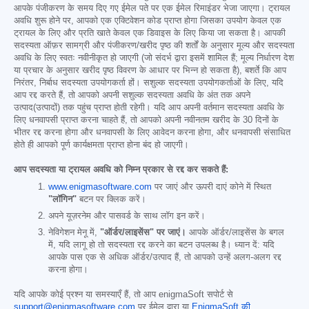
आपके पंजीकरण के समय दिए गए ईमेल पते पर एक ईमेल रिमाइंडर भेजा जाएगा। ट्रायल
अवधि शुरू होने पर, आपको एक एक्टिवेशन कोड प्राप्त होगा जिसका उपयोग केवल एक
ट्रायल के लिए और प्रति खाते केवल एक डिवाइस के लिए किया जा सकता है। आपकी
सदस्यता ऑफ़र सामग्री और पंजीकरण/खरीद पृष्ठ की शर्तों के अनुसार मूल्य और सदस्यता
अवधि के लिए स्वतः नवीनीकृत हो जाएगी (जो संदर्भ द्वारा इसमें शामिल हैं; मूल्य निर्धारण देश
या प्रचार के अनुसार खरीद पृष्ठ विवरण के आधार पर भिन्न हो सकता है), बशर्ते कि आप
निरंतर, निर्बाध सदस्यता उपयोगकर्ता हों। सशुल्क सदस्यता उपयोगकर्ताओं के लिए, यदि
आप रद्द करते हैं, तो आपको अपनी सशुल्क सदस्यता अवधि के अंत तक अपने
उत्पाद(उत्पादों) तक पहुंच प्राप्त होती रहेगी। यदि आप अपनी वर्तमान सदस्यता अवधि के
लिए धनवापसी प्राप्त करना चाहते हैं, तो आपको अपनी नवीनतम खरीद के 30 दिनों के
भीतर रद्द करना होगा और धनवापसी के लिए आवेदन करना होगा, और धनवापसी संसाधित
होते ही आपको पूर्ण कार्यक्षमता प्राप्त होना बंद हो जाएगी।
आप सदस्यता या ट्रायल अवधि को निम्न प्रकार से रद्द कर सकते हैं:
www.enigmasoftware.com
पर जाएं और ऊपरी दाएं कोने में स्थित
"लॉगिन"
बटन पर क्लिक करें।
अपने यूज़रनेम और पासवर्ड के साथ लॉग इन करें।
नेविगेशन मेनू में,
"ऑर्डर/लाइसेंस" पर जाएं।
आपके ऑर्डर/लाइसेंस के बगल
में, यदि लागू हो तो सदस्यता रद्द करने का बटन उपलब्ध है। ध्यान दें: यदि
आपके पास एक से अधिक ऑर्डर/उत्पाद हैं, तो आपको उन्हें अलग-अलग रद्द
करना होगा।
यदि आपके कोई प्रश्न या समस्याएँ हैं, तो आप enigmaSoft सपोर्ट से
support@enigmasoftware.com
पर ईमेल द्वारा या
EnigmaSoft की