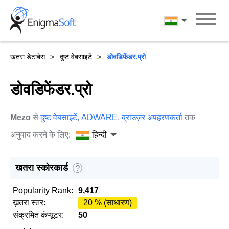
Skip
to
हिन्दी
content
खतरा डेटाबेस
दुष्ट वेबसाइटें
डोवडिफेंडर.प्रो
डोवडिफेंडर.प्रो
Mezo
से
दुष्ट वेबसाइटें
,
ADWARE
,
ब्राउज़र अपहरणकर्ता
तक
अनुवाद करने के लिए:
हिन्दी
खतरा स्कोरकार्ड
?
Popularity Rank:
9,417
ख़तरा स्तर:
20 % (साधारण)
संक्रमित कंप्यूटर:
50