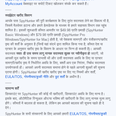
MyAccount
वेबसाइट पर सपोर्ट टिकट खोलकर संपर्क कर सकते हैं।
------
स्पाईहंटर खरीद विवरण
आपके पास SpyHunter की पूरी कार्यक्षमता के लिए तुरंत सदस्यता लेने का विकल्प भी है,
जिसमें मैलवेयर हटाना और हमारे हेल्पडेस्क के माध्यम से हमारे सहायता विभाग तक पहुंच
शामिल है। इसकी शुरुआती कीमत आमतौर पर
$49.98
प्रति छमाही (SpyHunter
Basic Windows) और
$79.98
प्रति छमाही (SpyHunter Pro
Windows/SpyHunter for Mac) होती है, जो पेशकश सामग्री और पंजीकरण/खरीद
पृष्ठ की शर्तों के अनुसार है (जिन्हें यहां संदर्भ द्वारा शामिल किया गया है; कीमत देश या
प्रचार के अनुसार खरीद पृष्ठ के विवरण के आधार पर भिन्न हो सकती है)। आपकी
सदस्यता
स्वतः ही उस समय लागू मानक सदस्यता शुल्क पर नवीनीकृत हो
जाएगी, जो
आपकी मूल खरीद के समय प्रभावी थी और उसी सदस्यता अवधि के लिए या प्रचार
सामग्री/खरीद पृष्ठ में निर्धारित अवधि के लिए, बशर्ते आप एक निरंतर, निर्बाध सदस्यता
उपयोगकर्ता हों। आपको अपनी सदस्यता समाप्त होने से पहले आगामी शुल्कों की सूचना
प्राप्त होगी। SpyHunter की खरीद खरीद पृष्ठ पर दिए गए नियमों और शर्तों,
EULA/TOS
,
गोपनीयता/कुकी नीति
और
छूट शर्तों
के अधीन है।
------
सामान्य शर्तें
डिस्काउंट पर SpyHunter की कोई भी खरीदारी, डिस्काउंट अवधि के लिए मान्य है।
इसके बाद, ऑटोमैटिक रिन्यूअल और/या भविष्य की खरीदारी के लिए लागू मानक मूल्य लागू
होंगे। कीमतों में बदलाव हो सकता है, लेकिन हम आपको बदलाव की सूचना पहले ही दे
देंगे।
SpyHunter के सभी संस्करणों के लिए आपको हमारी
EULA/TOS
,
गोपनीयता/कुकी