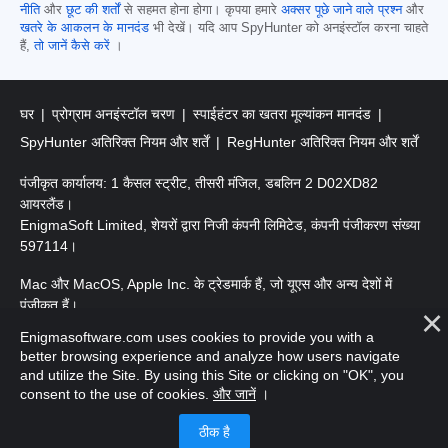
नीति
और
छूट की शर्तों
से सहमत होना होगा। कृपया हमारे
अक्सर पूछे जाने वाले प्रश्न
और
खतरे के आकलन के मानदंड
भी देखें। यदि आप SpyHunter को अनइंस्टॉल करना चाहते
हैं,
तो जानें कैसे करें
।
घर
प्रोग्राम अनइंस्टॉल चरण
स्पाईहंटर का खतरा मूल्यांकन मानदंड
SpyHunter अतिरिक्त नियम और शर्तें
RegHunter अतिरिक्त नियम और शर्तें
पंजीकृत कार्यालय: 1 कैसल स्ट्रीट, तीसरी मंजिल, डबलिन 2 D02XD82
आयरलैंड।
EnigmaSoft Limited, शेयरों द्वारा निजी कंपनी लिमिटेड, कंपनी पंजीकरण संख्या
597114।
Mac और MacOS, Apple Inc. के ट्रेडमार्क हैं, जो यूएस और अन्य देशों में
पंजीकृत हैं।
Enigmasoftware.com uses cookies to provide you with a
कॉपीराइट 2016-
2026
। EnigmaSoft Ltd. सर्वाधिकार सुरक्षित।
better browsing experience and analyze how users navigate
and utilize the Site. By using this Site or clicking on "OK", you
consent to the use of cookies.
और जानें
।