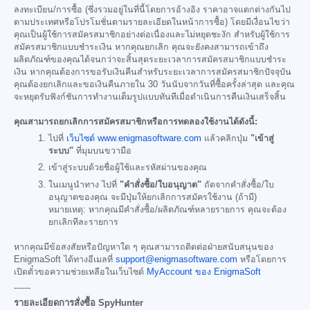
ลงทะเบียน/การซื้อ (ซึ่งรวมอยู่ในที่นี้โดยการอ้างอิง ราคาอาจแตกต่างกันไป
ตามประเทศหรือโปรโมชั่นตามรายละเอียดในหน้าการซื้อ) โดยมีเงื่อนไขว่า
คุณเป็นผู้ใช้การสมัครสมาชิกอย่างต่อเนื่องและไม่หยุดชะงัก สำหรับผู้ใช้การ
สมัครสมาชิกแบบชำระเงิน หากคุณยกเลิก คุณจะยังคงสามารถเข้าถึง
ผลิตภัณฑ์ของคุณได้จนกว่าจะสิ้นสุดระยะเวลาการสมัครสมาชิกแบบชำระ
เงิน หากคุณต้องการขอรับเงินคืนสำหรับระยะเวลาการสมัครสมาชิกปัจจุบัน
คุณต้องยกเลิกและขอเงินคืนภายใน 30 วันนับจากวันที่ซื้อครั้งล่าสุด และคุณ
จะหยุดรับฟังก์ชันการทำงานเต็มรูปแบบทันทีเมื่อดำเนินการคืนเงินเสร็จสิ้น
คุณสามารถยกเลิกการสมัครสมาชิกหรือการทดลองใช้งานได้ดังนี้:
ไปที่
เว็บไซต์ www.enigmasoftware.com
แล้วคลิกปุ่ม
"เข้าสู่
ระบบ"
ที่มุมบนขวามือ
เข้าสู่ระบบด้วยชื่อผู้ใช้และรหัสผ่านของคุณ
ในเมนูนำทาง ไปที่
"คำสั่งซื้อ/ใบอนุญาต"
ถัดจากคำสั่งซื้อ/ใบ
อนุญาตของคุณ จะมีปุ่มให้ยกเลิกการสมัครใช้งาน (ถ้ามี)
หมายเหตุ: หากคุณมีคำสั่งซื้อ/ผลิตภัณฑ์หลายรายการ คุณจะต้อง
ยกเลิกทีละรายการ
หากคุณมีข้อสงสัยหรือปัญหาใด ๆ คุณสามารถติดต่อฝ่ายสนับสนุนของ
EnigmaSoft ได้ทางอีเมลที่
support@enigmasoftware.com
หรือโดยการ
เปิดตั๋วขอความช่วยเหลือในเว็บไซต์
MyAccount ของ EnigmaSoft
------
รายละเอียดการสั่งซื้อ SpyHunter