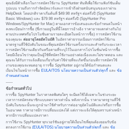
คุณยังมีตัวเลือกในการสมัครใช้งาน SpyHunter ทันทีเพื่อใช้งานฟังก์ชันเต็ม
รูปแบบ รวมถึงการกำจัดมัลแวร์และการเข้าถึงฝ่ายสนับสนุนของเราผ่าน
HelpDesk โดยปกติราคาเริ่มต้นที่
$49.98
สหรัฐฯ ต่อครึ่งปี (SpyHunter
Basic Windows) และ
$79.98
สหรัฐฯ ต่อครึ่งปี (SpyHunter Pro
Windows/SpyHunter for Mac) ตามเอกสารข้อเสนอและข้อกำหนดในหน้า
ลงทะเบียน/การซื้อ (ซึ่งรวมอยู่ในที่นี้โดยการอ้างอิง ราคาอาจแตกต่างกันไป
ตามประเทศหรือโปรโมชั่นตามรายละเอียดในหน้าการซื้อ) การสมัครใช้งาน
ของคุณจะ
ต่ออายุโดยอัตโนมัติ
ในอัตราค่าธรรมเนียมการสมัครใช้งาน
มาตรฐานที่ใช้บังคับในขณะที่คุณสมัครใช้งานครั้งแรกและสำหรับระยะเวลา
การสมัครใช้งานเดียวกันหรือตามที่ระบุไว้ในเอกสารโปรโมชั่น/หน้าการซื้อ
โดยมีเงื่อนไขว่าคุณเป็นผู้ใช้ที่สมัครใช้งานอย่างต่อเนื่องและไม่ขาดตอน และ
คุณจะได้รับการแจ้งเตือนเกี่ยวกับค่าใช้จ่ายที่จะเกิดขึ้นก่อนที่การสมัครใช้
งานของคุณจะหมดอายุ การซื้อ SpyHunter อยู่ภายใต้ข้อกำหนดและ
เงื่อนไขในหน้าการซื้อ
EULA/TOS
นโยบายความเป็นส่วนตัว/คุกกี้
และ
ข้อ
กำหนดส่วนลด
------
ข้อกำหนดทั่วไป
การซื้อ SpyHunter ในราคาลดพิเศษใดๆ จะมีผลใช้ได้เฉพาะในช่วงระยะ
เวลาการสมัครสมาชิกแบบลดราคาเท่านั้น หลังจากนั้น ราคามาตรฐานที่ใช้
บังคับในขณะนั้นจะถูกนำมาใช้สำหรับการต่ออายุอัตโนมัติและ/หรือการซื้อ
ในอนาคต ราคาอาจมีการเปลี่ยนแปลงได้ แต่เราจะแจ้งให้คุณทราบล่วงหน้า
หากมีการเปลี่ยนแปลงราคา
การใช้งาน SpyHunter ทุกเวอร์ชันอยู่ภายใต้เงื่อนไขที่คุณต้องยอมรับข้อ
ตกลงการใช้งาน
(EULA/TOS)
นโยบายความเป็นส่วนตัว/คุกกี้
และ
ข้อ