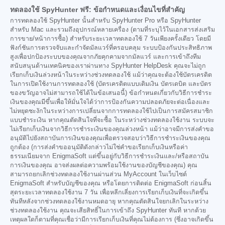
ทดลองใช้ SpyHunter ฟรี: ข้อกำหนดและเงื่อนไขที่สำคัญ
การทดลองใช้ SpyHunter นั้นสำหรับ SpyHunter Pro หรือ SpyHunter
สำหรับ Mac และรวมถึงอุปกรณ์หลายเครื่อง (ตามที่ระบุไว้ในเอกสารส่งเสริม
การขาย/หน้าการซื้อ) สำหรับระยะเวลาทดลองใช้ 7 วันเพียงครั้งเดียว โดยมี
ฟังก์ชันการตรวจจับและกำจัดมัลแวร์ที่ครอบคลุม ระบบป้องกันประสิทธิภาพ
สูงเพื่อปกป้องระบบของคุณจากภัยคุกคามจากมัลแวร์ และการเข้าถึงทีม
สนับสนุนด้านเทคนิคของเราผ่านทาง SpyHunter HelpDesk คุณจะไม่ถูก
เรียกเก็บเงินล่วงหน้าในระหว่างช่วงทดลองใช้ แม้ว่าคุณจะต้องใช้บัตรเครดิต
ในการเปิดใช้งานการทดลองใช้ (บัตรเครดิตแบบเติมเงิน บัตรเดบิต และบัตร
ของขวัญอาจไม่สามารถใช้ได้ในข้อเสนอนี้) ข้อกำหนดเกี่ยวกับวิธีการชำระ
เงินของคุณมีขึ้นเพื่อให้มั่นใจได้ว่าการป้องกันความปลอดภัยจะต่อเนื่องและ
ไม่หยุดชะงักในระหว่างการเปลี่ยนจากการทดลองใช้ไปเป็นการสมัครสมาชิก
แบบชำระเงิน หากคุณตัดสินใจที่จะซื้อ ในระหว่างช่วงทดลองใช้งาน ระบบจะ
ไม่เรียกเก็บเงินจากวิธีการชำระเงินของคุณล่วงหน้า แม้ว่าอาจมีการส่งคำขอ
อนุมัติไปยังสถาบันการเงินของคุณเพื่อตรวจสอบว่าวิธีการชำระเงินของคุณ
ถูกต้อง (การส่งคำขออนุมัติดังกล่าวไม่ใช่คำขอเรียกเก็บเงินหรือค่า
ธรรมเนียมจาก EnigmaSoft แต่ขึ้นอยู่กับวิธีการชำระเงินและ/หรือสถาบัน
การเงินของคุณ อาจส่งผลต่อความพร้อมใช้งานของบัญชีของคุณ) คุณ
สามารถยกเลิกช่วงทดลองใช้งานผ่านส่วน MyAccount ในเว็บไซต์
EnigmaSoft สำหรับบัญชีของคุณ หรือโดยการติดต่อ EnigmaSoft ก่อนสิ้น
สุดระยะเวลาทดลองใช้งาน 7 วัน เพื่อหลีกเลี่ยงการเรียกเก็บเงินที่จะเกิดขึ้น
ทันทีหลังจากช่วงทดลองใช้งานหมดอายุ หากคุณตัดสินใจยกเลิกในระหว่าง
ช่วงทดลองใช้งาน คุณจะเสียสิทธิ์ในการเข้าถึง SpyHunter ทันที หากด้วย
เหตุผลใดก็ตามที่คุณเชื่อว่ามีการเรียกเก็บเงินที่คุณไม่ต้องการ (ซึ่งอาจเกิดขึ้น