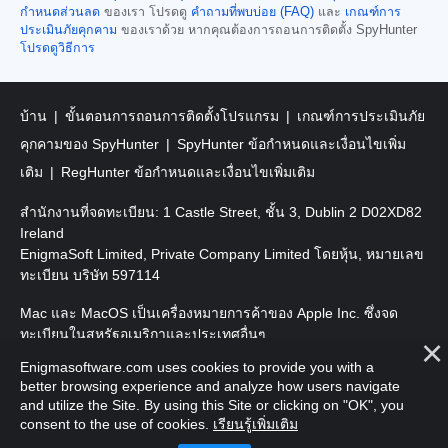
กำหนดส่วนลด
ของเรา โปรดดู
คำถามที่พบบ่อย (FAQ)
และ
เกณฑ์การ
ประเมินภัยคุกคาม
ของเราด้วย หากคุณต้องการถอนการติดตั้ง SpyHunter
โปรดดูวิธีการ
บ้าน
ขั้นตอนการถอนการติดตั้งโปรแกรม
เกณฑ์การประเมินภัย
คุกคามของ SpyHunter
SpyHunter ข้อกำหนดและเงื่อนไขเพิ่ม
เติม
RegHunter ข้อกำหนดและเงื่อนไขเพิ่มเติม
สำนักงานที่จดทะเบียน: 1 Castle Street, ชั้น 3, Dublin 2 D02XD82
Ireland
EnigmaSoft Limited, Private Company Limited โดยหุ้น, หมายเลข
ทะเบียน บริษัท 597114
Mac และ MacOS เป็นเครื่องหมายการค้าของ Apple Inc. ซึ่งจด
ทะเบียนในสหรัฐอเมริกาและประเทศอื่นๆ
Enigmasoftware.com uses cookies to provide you with a
ลิขสิทธิ์ 2016-
2025
EnigmaSoft Ltd. สงวนลิขสิทธิ์
better browsing experience and analyze how users navigate
and utilize the Site. By using this Site or clicking on "OK", you
consent to the use of cookies.
เรียนรู้เพิ่มเติม