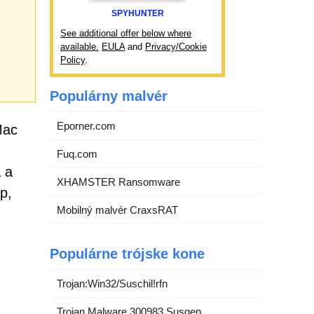
SPYHUNTER
See additional offer below where
available.
EULA
and
Privacy/Cookie
Policy
.
Populárny malvér
Eporner.com
Mac
Fuq.com
 a
XHAMSTER Ransomware
p,
Mobilný malvér CraxsRAT
Populárne trójske kone
Trojan:Win32/Suschil!rfn
Trojan.Malware.300983.Susgen