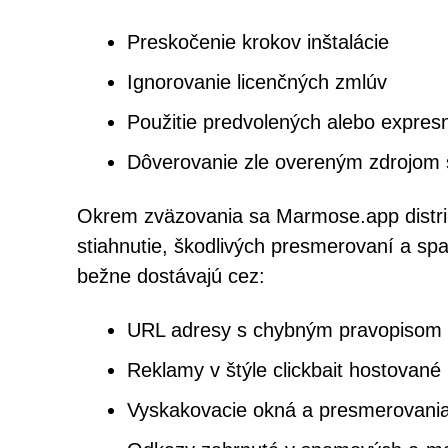
Preskočenie krokov inštalácie
Ignorovanie licenčných zmlúv
Použitie predvolených alebo expresn
Dôverovanie zle overeným zdrojom 
Okrem zväzovania sa Marmose.app distrib
stiahnutie, škodlivých presmerovaní a sp
bežne dostávajú cez:
URL adresy s chybným pravopisom
Reklamy v štýle clickbait hostovan
Vyskakovacie okná a presmerovani