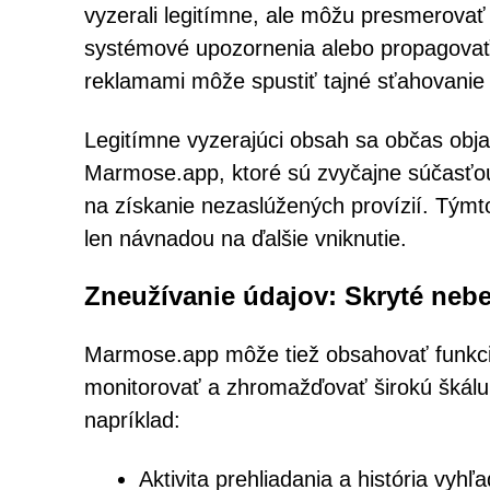
vyzerali legitímne, ale môžu presmerovať
systémové upozornenia alebo propagovať šk
reklamami môže spustiť tajné sťahovanie 
Legitímne vyzerajúci obsah sa občas ob
Marmose.app, ktoré sú zvyčajne súčasťo
na získanie nezaslúžených provízií. Tým
len návnadou na ďalšie vniknutie.
Zneužívanie údajov: Skryté neb
Marmose.app môže tiež obsahovať funkci
monitorovať a zhromažďovať širokú škálu c
napríklad:
Aktivita prehliadania a história vyhľ