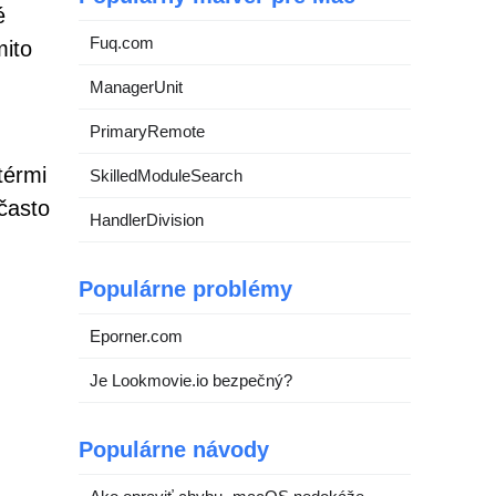
é
Fuq.com
mito
ManagerUnit
PrimaryRemote
térmi
SkilledModuleSearch
často
HandlerDivision
Populárne problémy
Eporner.com
Je Lookmovie.io bezpečný?
Populárne návody