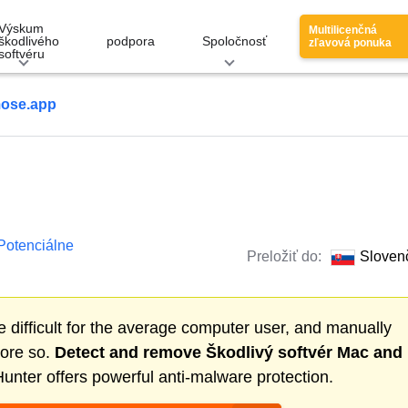
Výskum
Multilicenčná
škodlivého
podpora
Spoločnosť
zľavová ponuka
softvéru
ose.app
Potenciálne
Preložiť do:
Sloven
 difficult for the average computer user, and manually
more so.
Detect and remove
Škodlivý softvér Mac
and
nter offers powerful anti-malware protection.