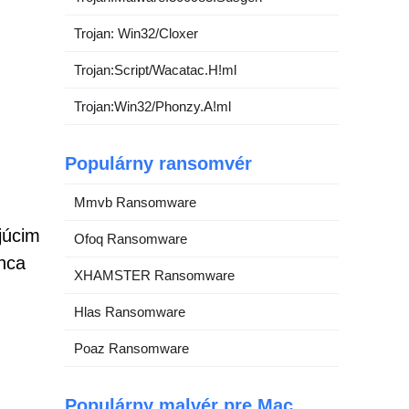
Trojan: Win32/Cloxer
Trojan:Script/Wacatac.H!ml
Trojan:Win32/Phonzy.A!ml
Populárny ransomvér
Mmvb Ransomware
júcim
Ofoq Ransomware
nca
XHAMSTER Ransomware
Hlas Ransomware
Poaz Ransomware
Populárny malvér pre Mac