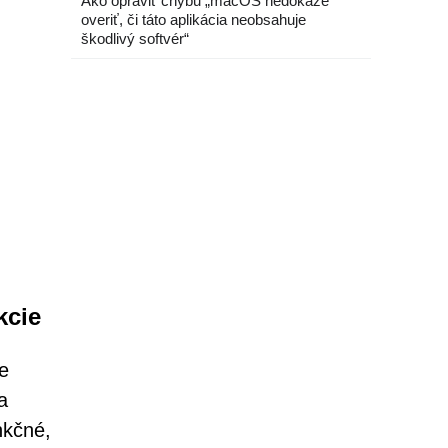
Ako opraviť chybu „macOS nedokáže
overiť, či táto aplikácia neobsahuje
škodlivý softvér“
kcie
e
a
nkčné,