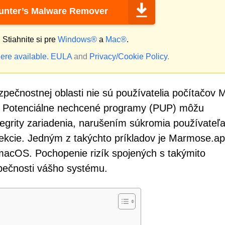
nter’s Malware Remover
?
Stiahnite si pre
Windows®
a
Mac®
.
ere available.
EULA
and
Privacy/Cookie Policy
.
ezpečnostnej oblasti nie sú používatelia počítačov 
ov. Potenciálne nechcené programy (PUP) môžu
egrity zariadenia, narušením súkromia používateľa
nfekcie. Jedným z takýchto príkladov je Marmose.ap
macOS. Pochopenie rizík spojených s takýmito
zpečnosti vášho systému.