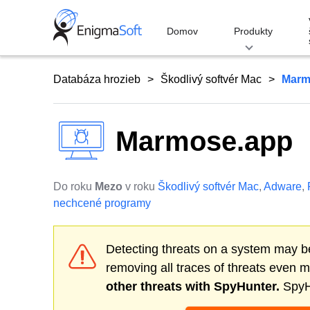
Skip
to
Domov
Produkty
content
Databáza hrozieb
Škodlivý softvér Mac
Marm
Marmose.app
Do roku
Mezo
v roku
Škodlivý softvér Mac
,
Adware
,
nechcené programy
Detecting threats on a system may be
removing all traces of threats even 
other threats with SpyHunter.
SpyHu