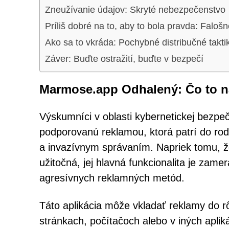
Zneužívanie údajov: Skryté nebezpečenstvo
Príliš dobré na to, aby to bola pravda: Faloš
Ako sa to vkráda: Pochybné distribučné takti
Záver: Buďte ostražití, buďte v bezpečí
Marmose.app Odhalený: Čo to na
Výskumníci v oblasti kybernetickej bezpeč
podporovanú reklamou, ktorá patrí do rod
a invazívnym správaním. Napriek tomu, 
užitočná, jej hlavná funkcionalita je zam
agresívnych reklamných metód.
Táto aplikácia môže vkladať reklamy do 
stránkach, počítačoch alebo v iných aplik