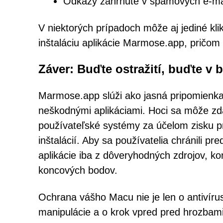
Odkazy zahrnuté v spamových e-ma
V niektorých prípadoch môže aj jediné klik
inštaláciu aplikácie Marmose.app, pričom 
Záver: Buďte ostražití, buďte v 
Marmose.app slúži ako jasná pripomienka 
neškodnými aplikáciami. Hoci sa môže zd
používateľské systémy za účelom zisku pr
inštalácií. Aby sa používatelia chránili 
aplikácie iba z dôveryhodných zdrojov, ko
koncových bodov.
Ochrana vášho Macu nie je len o antivíru
manipulácie a o krok vpred pred hrozbami