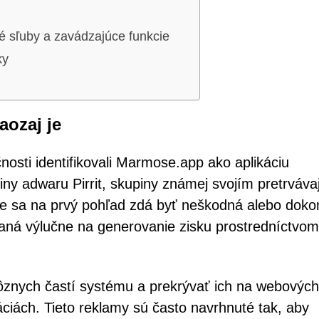
né sľuby a zavádzajúce funkcie
ky
ozaj je
nosti identifikovali Marmose.app ako aplikáciu
iny adwaru Pirrit, skupiny známej svojím pretrváva
že sa na prvý pohľad zdá byť neškodná alebo doko
eraná výlučne na generovanie zisku prostredníctvom
rôznych častí systému a prekrývať ich na webových
áciách. Tieto reklamy sú často navrhnuté tak, aby