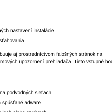
ých nastavení inštalácie
sťahovania
uuje aj prostredníctvom falošných stránok na
amových upozornení prehliadača. Tieto vstupné bo
é na podvodných sieťach
a spúšťané adware