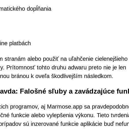
matického dopĺňania
ine platbách
 stranám alebo použiť na uľahčenie cielenejšieho
y. Prítomnosť tohto druhu adwaru preto nie je len
pnou bránou k oveľa škodlivejším následkom.
pravda: Falošné sľuby a zavádzajúce fun
cich programov, aj Marmose.app sa pravdepodobn
očné funkcie alebo vylepšenia výkonu. Tieto tvrdeni
 prípadov sú inzerované funkcie aplikácie buď nefu