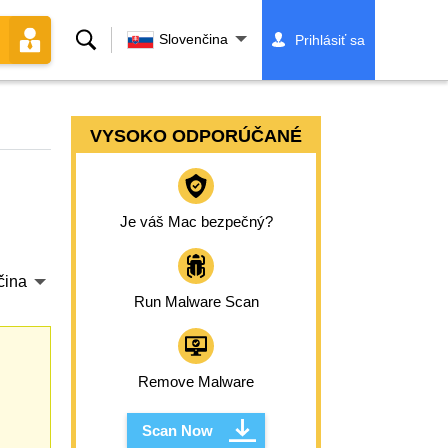
Vyhľadávanie
Slovenčina
Prihlásiť sa
VYSOKO ODPORÚČANÉ
Je váš Mac bezpečný?
čina
Run Malware Scan
Remove Malware
Scan Now