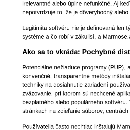
irelevantné alebo úplne nefunkčné. Aj keď
nepotvrdzuje to, že je dôveryhodný alebo
Legitimita softvéru nie je definovaná len t
systéme a čo robí v zákulisí, a Marmose
Ako sa to vkráda: Pochybné dist
Potenciálne nežiaduce programy (PUP), a
konvenčné, transparentné metódy inštalác
techniky na dosiahnutie zariadení použív
zväzovanie, pri ktorom sú nechcené aplik
bezplatného alebo populárneho softvéru. 
stránkach na zdieľanie súborov, centrách
Používatelia často nechtiac inštalujú Ma