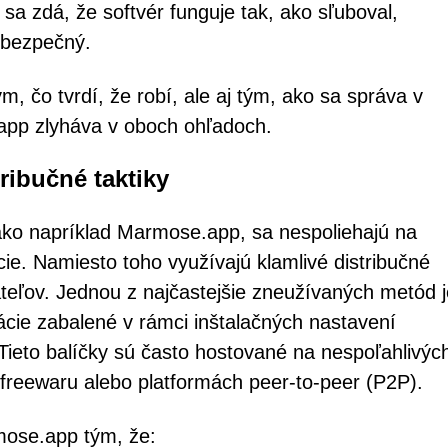
 sa zdá, že softvér funguje tak, ako sľuboval,
 bezpečný.
ým, čo tvrdí, že robí, ale aj tým, ako sa správa v
.app zlyháva v oboch ohľadoch.
ribučné taktiky
ko napríklad Marmose.app, sa nespoliehajú na
ie. Namiesto toho využívajú klamlivé distribučné
ateľov. Jednou z najčastejšie zneužívaných metód j
ácie zabalené v rámci inštalačných nastavení
Tieto balíčky sú často hostované na nespoľahlivýc
 freewaru alebo platformách peer-to-peer (P2P).
rmose.app tým, že: