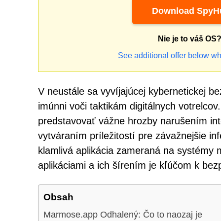
Download SpyHu
Nie je to váš OS
See additional offer below wh
V neustále sa vyvíjajúcej kybernetickej b
imúnni voči taktikám digitálnych votrelc
predstavovať vážne hrozby narušením int
vytváraním príležitostí pre závažnejšie i
klamlivá aplikácia zameraná na systémy 
aplikáciami a ich šírením je kľúčom k be
Obsah
Marmose.app Odhalený: Čo to naozaj je