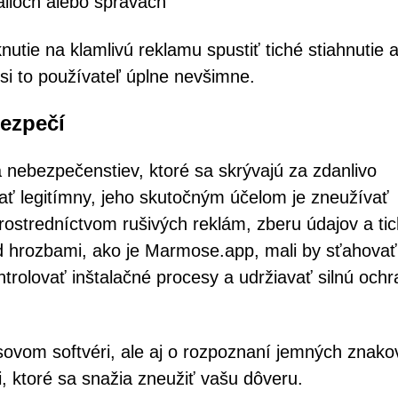
iloch alebo správach
nutie na klamlivú reklamu spustiť tiché stiahnutie 
si to používateľ úplne nevšimne.
bezpečí
nebezpečenstiev, ktoré sa skrývajú za zdanlivo
ať legitímny, jeho skutočným účelom je zneužívať
ostredníctvom rušivých reklám, zberu údajov a ti
pred hrozbami, ako je Marmose.app, mali by sťahovať
ntrolovať inštalačné procesy a udržiavať silnú och
sovom softvéri, ale aj o rozpoznaní jemných znako
, ktoré sa snažia zneužiť vašu dôveru.