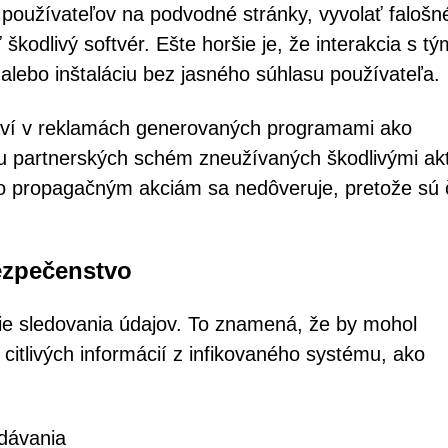
 používateľov na podvodné stránky, vyvolať falošn
odlivý softvér. Ešte horšie je, že interakcia s tý
alebo inštaláciu bez jasného súhlasu používateľa.
javí v reklamách generovaných programami ako
u partnerských schém zneužívaných škodlivými ak
to propagačným akciám sa nedôveruje, pretože sú 
ezpečenstvo
e sledovania údajov. To znamená, že by mohol
itlivých informácií z infikovaného systému, ako
adávania